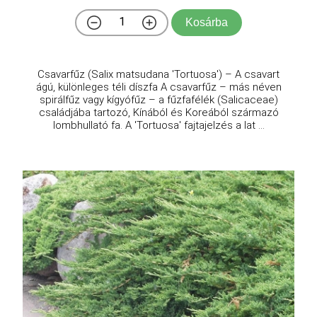
Kosárba
Csavarfűz (Salix matsudana 'Tortuosa') – A csavart
ágú, különleges téli díszfa A csavarfűz – más néven
spirálfűz vagy kígyófűz – a fűzfafélék (Salicaceae)
családjába tartozó, Kínából és Koreából származó
lombhullató fa. A 'Tortuosa' fajtajelzés a lat ...