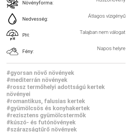
Növényforma:
Átlagos vízigényű
Nedvesség:
Talajban nem válogat
PH:
Napos helyre
Fény:
#gyorsan növő növények
#mediterrán növények
#rossz termőhelyi adottságú kertek
növényei
#romantikus, falusias kertek
#gyümölcsös és konyhakertek
#rezisztens gyümölcstermők
#kúszó- és futónövények
#szárazságtűrő növények