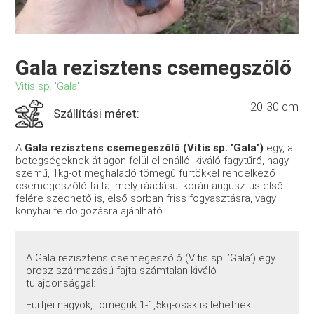
Gala rezisztens csemegszőlő
Vitis sp. 'Gala'
20-30 cm
Szállítási méret:
A
Gala rezisztens csemegeszőlő (Vitis sp. ’Gala’)
egy, a
betegségeknek átlagon felül ellenálló, kiváló fagytűrő, nagy
szemű, 1kg-ot meghaladó tömegű fürtökkel rendelkező
csemegeszőlő fajta, mely ráadásul korán augusztus első
felére szedhető is, első sorban friss fogyasztásra, vagy
konyhai feldolgozásra ajánlható.
A Gala rezisztens csemegeszőlő (Vitis sp. ’Gala’) egy
orosz származású fajta számtalan kiváló
tulajdonsággal:
Fürtjei nagyok, tömegük 1-1,5kg-osak is lehetnek.