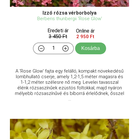
Izzó rózsa vérborbolya
Berberis thunbergii 'Rose Glow'
Eredeti ár
Online ár
3 450 Ft
2 950 Ft
Kosárba
A 'Rose Glow' fajta egy felálló, kompakt növekedésű
lombhullató cserje, amely 1,2-1,5 méter magasra és
1-1,2 méter szélesre nő meg. Levelei tavasszal
élénk rózsaszínűek ezüstös foltokkal, majd nyáron
mélyebb rózsaszínűvé és bíborrá érlelődnek, ősszel
...