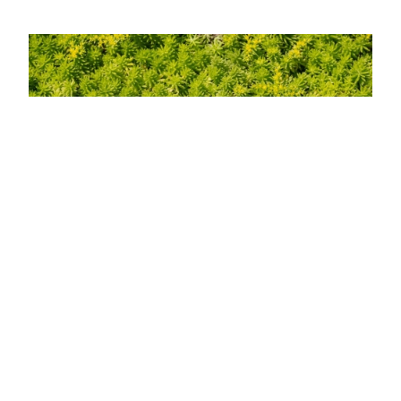
Aranylevelű borsos varjúháj
Sedum acre 'Aurea'
Eredeti ár
Online ár
1 950 Ft
1 750 Ft
Kosárba