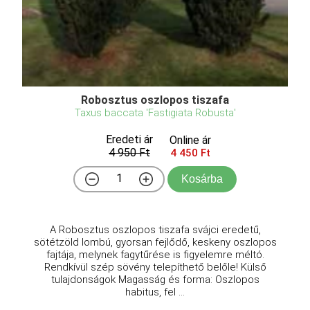
Robosztus oszlopos tiszafa
Taxus baccata 'Fastigiata Robusta'
Eredeti ár
Online ár
4 950 Ft
4 450 Ft
Kosárba
A Robosztus oszlopos tiszafa svájci eredetű,
sötétzöld lombú, gyorsan fejlődő, keskeny oszlopos
fajtája, melynek fagytűrése is figyelemre méltó.
Rendkívül szép sövény telepíthető belőle! Külső
tulajdonságok Magasság és forma: Oszlopos
habitus, fel ...