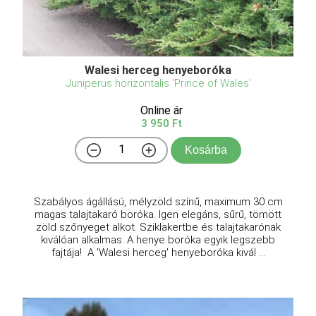
Walesi herceg henyeboróka
Juniperus horizontalis 'Prince of Wales'
Online ár
3 950 Ft
Kosárba
Szabályos ágállású, mélyzöld színű, maximum 30 cm
magas talajtakaró boróka. Igen elegáns, sűrű, tömött
zöld szőnyeget alkot. Sziklakertbe és talajtakarónak
kiválóan alkalmas. A henye boróka egyik legszebb
fajtája! A 'Walesi herceg' henyeboróka kivál ...