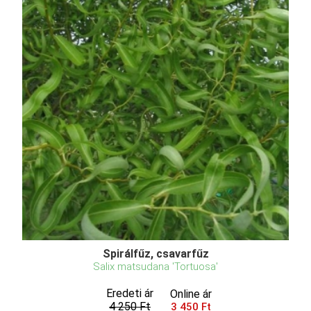
Spirálfűz, csavarfűz
Salix matsudana 'Tortuosa'
Eredeti ár
Online ár
4 250 Ft
3 450 Ft