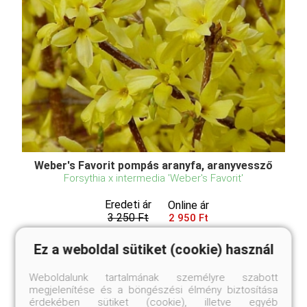
Weber's Favorit pompás aranyfa, aranyvessző
Forsythia x intermedia 'Weber's Favorit'
Eredeti ár
Online ár
3 250 Ft
2 950 Ft
Kosárba
Ez a weboldal sütiket (cookie) használ
Weboldalunk tartalmának személyre szabott
megjelenítése és a böngészési élmény biztosítása
A Forsythia x intermedia 'Weber's Favorit', magyar
érdekében sütiket (cookie), illetve egyéb
nevén aranyvessző, egy igazi kuriózum az aranyfák