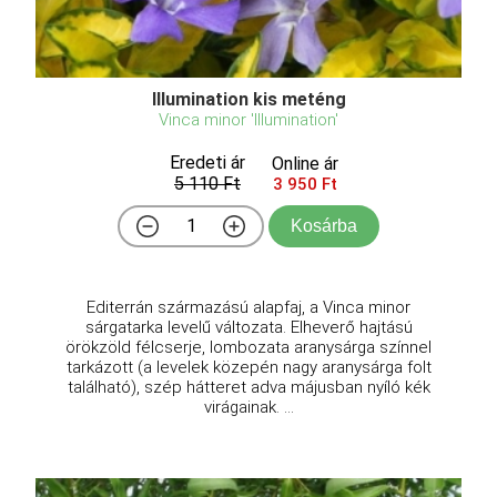
Illumination kis meténg
Vinca minor 'Illumination'
Eredeti ár
Online ár
5 110 Ft
3 950 Ft
Kosárba
Editerrán származású alapfaj, a Vinca minor
sárgatarka levelű változata. Elheverő hajtású
örökzöld félcserje, lombozata aranysárga színnel
tarkázott (a levelek közepén nagy aranysárga folt
található), szép hátteret adva májusban nyíló kék
virágainak. ...