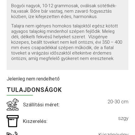
Bogyói nagyok, 10-12 grammosak, oválisak sötétkék-
ha,vasak. Bőre bár vastag, nem zavaró fogyasztás
közben, íze kifejezetten édes, harmonikus.
Talajra nem igényes homokos talajoktól egész kötött
agyagos talajokig mindenhol szépen fejlődik. Meleg
déli, délkelti fekvésű helyeket szeret. Vízigénye
közepes, beállt töveket nem kell öntözni, évi 350 – 400
mm éves csapadékkal szépen működik, de a fiatal
töveket a virágzási időszaktól eltekintve érdemes
öntözni, amíg megfelelő gyökeret nem eresztenek.
Jelenleg nem rendelhető
TULAJDONSÁGOK
20-30 cm
Szállítási méret:
szgy
Kiszerelés:
Kúszónövény