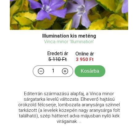
Illumination kis meténg
Vinca minor 'Illumination'
Eredeti ár
Online ár
5 110 Ft
3 950 Ft
Kosárba
Editerrán származású alapfaj, a Vinca minor
sárgatarka levelű változata. Elheverő hajtású
örökzöld félcserje, lombozata aranysárga színnel
tarkázott (a levelek közepén nagy aranysárga folt
található), szép hátteret adva májusban nyíló kék
virágainak. ...