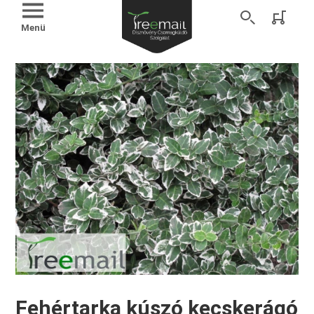
Menü
Fehértarka kúszó kecskerágó