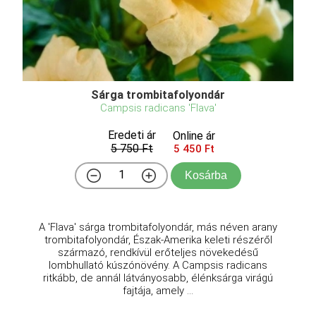
Sárga trombitafolyondár
Campsis radicans 'Flava'
Eredeti ár
Online ár
5 750 Ft
5 450 Ft
Kosárba
A 'Flava' sárga trombitafolyondár, más néven arany
trombitafolyondár, Észak-Amerika keleti részéről
származó, rendkívül erőteljes növekedésű
lombhullató kúszónövény. A Campsis radicans
ritkább, de annál látványosabb, élénksárga virágú
fajtája, amely ...