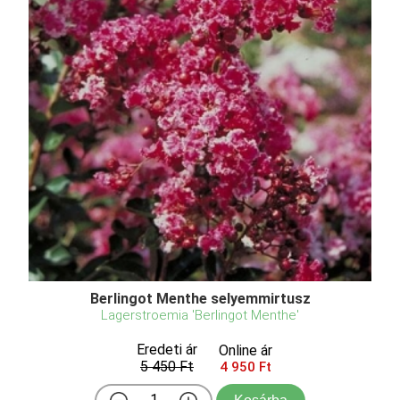
Berlingot Menthe selyemmirtusz
Lagerstroemia 'Berlingot Menthe'
Eredeti ár
Online ár
5 450 Ft
4 950 Ft