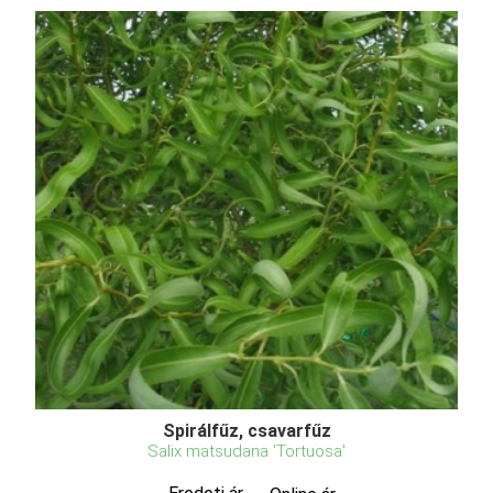
Spirálfűz, csavarfűz
Salix matsudana 'Tortuosa'