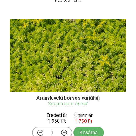
Aranylevelű borsos varjúháj
Sedum acre 'Aurea'
Eredeti ár
Online ár
1 950 Ft
1 750 Ft
Kosárba