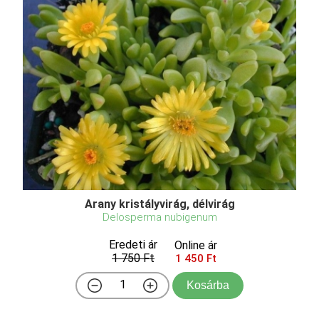
Arany kristályvirág, délvirág
Delosperma nubigenum
Eredeti ár
Online ár
1 750 Ft
1 450 Ft
Kosárba