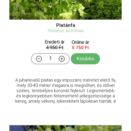
Platánfa
Platanus acerifolia
Eredeti ár
Online ár
4 950 Ft
5 750 Ft
Kosárba
A juharlevelű platán egy impozáns méretet elérő fa,
mely 30-40 méter magasra is megnőhet, és idővel
széles, terebélyes koronát fejleszt. Legismertebb
és legkönnyebben felismerhető jellegzetessége a
kéreg, amely vékony, lekerekített lapokban hámlik, é
...