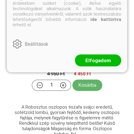
érdekében sütiket (cookie), illetve egyéb
technológiákat alkalmazunk. A sütik használatára
vonatkozó irányelveinkről, valamint azok testreszabási
lehetőségeiről bővebb információ
ide kattintva
érhető el.
Beállítások
Robosztus oszlopos tiszafa
Taxus baccata 'Fastigiata Robusta'
Elfogadom
Eredeti ár
Online ár
4 950 Ft
4 450 Ft
Kosárba
A Robosztus oszlopos tiszafa svájci eredetű,
sötétzöld lombú, gyorsan fejlődő, keskeny oszlopos
fajtája, melynek fagytűrése is figyelemre méltó.
Rendkívül szép sövény telepíthető belőle! Külső
tulajdonságok Magasság és forma: Oszlopos
habitus, fel ...