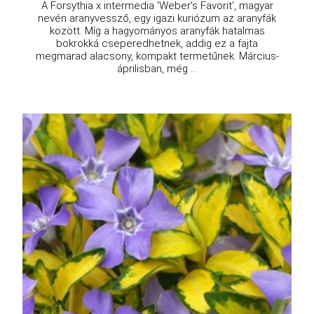
A Forsythia x intermedia 'Weber's Favorit', magyar
nevén aranyvessző, egy igazi kuriózum az aranyfák
között. Míg a hagyományos aranyfák hatalmas
bokrokká cseperedhetnek, addig ez a fajta
megmarad alacsony, kompakt termetűnek. Március-
áprilisban, még ...