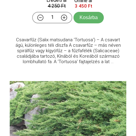
Eredeti ár
Online ár
4 250 Ft
3 450 Ft
Kosárba
Csavarfűz (Salix matsudana 'Tortuosa') – A csavart
ágú, különleges téli díszfa A csavarfűz – más néven
spirálfűz vagy kígyófűz – a fűzfafélék (Salicaceae)
családjába tartozó, Kínából és Koreából származó
lombhullató fa. A 'Tortuosa' fajtajelzés a lat ...