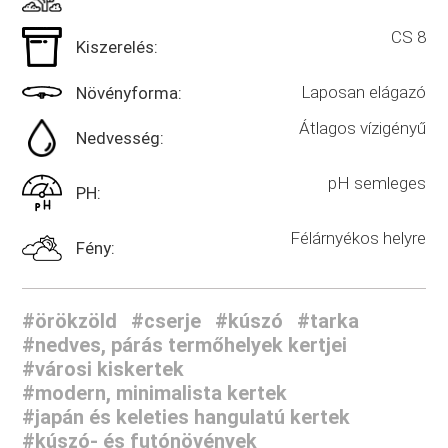
CS 8
Kiszerelés:
Laposan elágazó
Növényforma:
Átlagos vízigényű
Nedvesség:
pH semleges
PH:
Félárnyékos helyre
Fény:
#örökzöld
#cserje
#kúszó
#tarka
#nedves, párás termőhelyek kertjei
#városi kiskertek
#modern, minimalista kertek
#japán és keleties hangulatú kertek
#kúszó- és futónövények