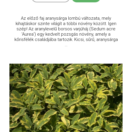
Az előző faj aranysárga lombú változata, mely
kihajtáskor szinte világít a többi növény között. Igen
szép! Az aranylevelű borsos varjúháj (Sedum acre
'Aurea') egy kedvelt pozsgás növény, amely a
kőrisfélék családjába tartozik. Kicsi, sűrű, aranysárga
...