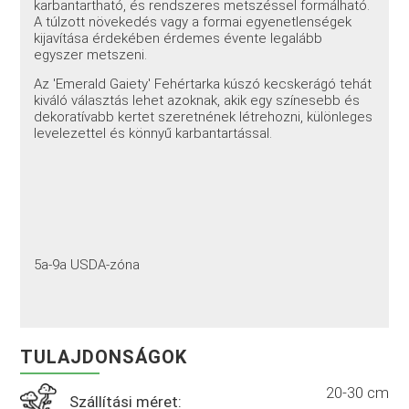
karbantartható, és rendszeres metszéssel formálható.
A túlzott növekedés vagy a formai egyenetlenségek
kijavítása érdekében érdemes évente legalább
egyszer metszeni.
Az 'Emerald Gaiety' Fehértarka kúszó kecskerágó tehát
kiváló választás lehet azoknak, akik egy színesebb és
dekoratívabb kertet szeretnének létrehozni, különleges
levelezettel és könnyű karbantartással.
5a-9a USDA-zóna
TULAJDONSÁGOK
20-30 cm
Szállítási méret: