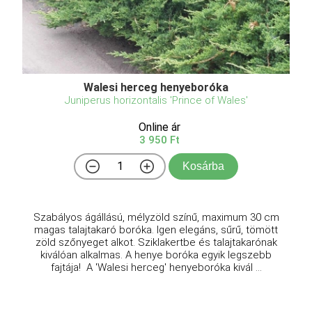
Walesi herceg henyeboróka
Juniperus horizontalis 'Prince of Wales'
Online ár
3 950 Ft
Kosárba
Szabályos ágállású, mélyzöld színű, maximum 30 cm
magas talajtakaró boróka. Igen elegáns, sűrű, tömött
zöld szőnyeget alkot. Sziklakertbe és talajtakarónak
kiválóan alkalmas. A henye boróka egyik legszebb
fajtája! A 'Walesi herceg' henyeboróka kivál ...