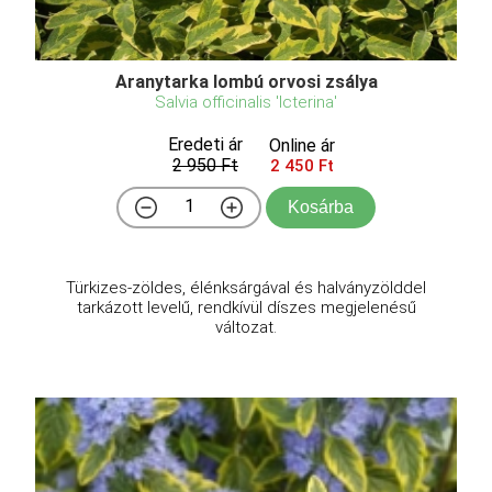
Aranytarka lombú orvosi zsálya
Salvia officinalis 'Icterina'
Eredeti ár
Online ár
2 950 Ft
2 450 Ft
Kosárba
Türkizes-zöldes, élénksárgával és halványzölddel
tarkázott levelű, rendkívül díszes megjelenésű
változat.