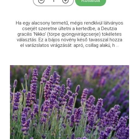
Kosárba
Ha egy alacsony termetű, mégis rendkívül látványos
cserjét szeretne ültetni a kertedbe, a Deutzia
gracilis 'Nikko' (törpe gyöngyvirágcserje) tökéletes
választás. Ez a bájos növény késő tavasszal hozza
el varázslatos virágzását: apró, csillag alakú, h ...