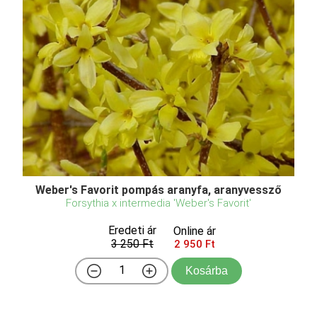
Weber's Favorit pompás aranyfa, aranyvessző
Forsythia x intermedia 'Weber's Favorit'
Eredeti ár
Online ár
3 250 Ft
2 950 Ft
Kosárba