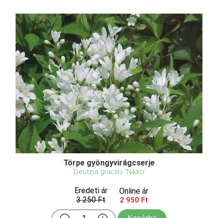
Törpe gyöngyvirágcserje
Deutzia gracilis 'Nikko'
Eredeti ár
Online ár
3 250 Ft
2 950 Ft