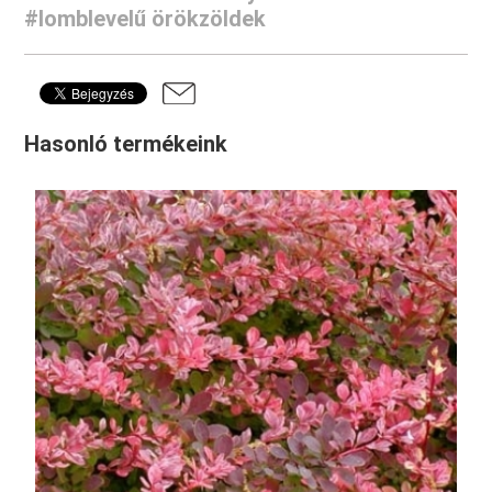
#lomblevelű örökzöldek
Hasonló termékeink