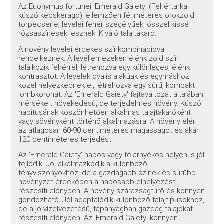
Az Euonymus fortunei 'Emerald Gaiety' (Fehértarka
kúszó kecskerágó) jellemzően fél méteres örökzöld
törpecserje, levelei fehér szegélyűek, ősszel kissé
rózsaszínesek lesznek. Kiváló talajtakaró.
A növény levelei érdekes színkombinációval
rendelkeznek. A levéllemezeken élénk zöld szín
találkozik fehérrel, létrehozva egy különleges, élénk
kontrasztot. A levelek ovális alakúak és egymáshoz
közel helyezkednek el, létrehozva egy sűrű, kompakt
lombkoronát. Az 'Emerald Gaiety' fajtaváltozat általában
mérsékelt növekedésű, de terjedelmes növény. Kúszó
habitusának köszönhetően alkalmas talajtakaróként
vagy sövényként történő alkalmazásra. A növény eléri
az átlagosan 60-90 centiméteres magasságot és akár
120 centiméteres terjedést.
Az 'Emerald Gaiety' napos vagy félárnyékos helyen is jól
fejlődik. Jól alkalmazkodik a különböző
fényviszonyokhoz, de a gazdagabb színek és sűrűbb
növényzet érdekében a naposabb elhelyezést
részesíti előnyben. A növény szárazságtűrő és könnyen
gondozható. Jól adaptálódik különböző talajtípusokhoz,
de a jó vízelvezetésű, tápanyagban gazdag talajokat
részesíti előnyben. Az 'Emerald Gaiety' könnyen