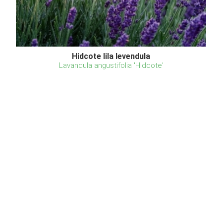
Hidcote lila levendula
Lavandula angustifolia 'Hidcote'
Eredeti ár
Online ár
2 350 Ft
1 950 Ft
Kosárba
A Hidcote levendula az egyik kedvenc
levendulafajtánk. Kiválóan fejlődik, igen stabil növény.
Kiültetve kevés betegsége van, viszont jól ellenáll a
szárazságnak, és imádja a tűző napot. Levágva is
hosszan tartja a színét, és aromás illatát. Jól társí ...