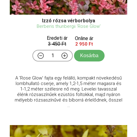
Izzó rózsa vérborbolya
Berberis thunbergii 'Rose Glow'
Eredeti ár
Online ár
3 450 Ft
2 950 Ft
Kosárba
A 'Rose Glow' fajta egy felálló, kompakt növekedésű
lombhullató cserje, amely 1,2-1,5 méter magasra és
1-1,2 méter szélesre nő meg. Levelei tavasszal
élénk rózsaszínűek ezüstös foltokkal, majd nyáron
mélyebb rózsaszínűvé és bíborrá érlelődnek, ősszel
...