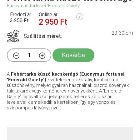
Euonymus fortunei 'Emerald Gaiety'
Eredeti ár
Online ár
3 250 Ft
2 950 Ft
20-30 cm
Szállítási méret:
Kosárba
A
Fehértarka kúszó kecskerágó (Euonymus fortunei
'Emerald Gaiety')
kivételesen dekoratív, lombhullató
kúszónövény, melyet gyakran használnak díszítő sövények,
talajtakarók vagy konténeres növényekként. A 'Emerald
Gaiety' fajtaváltozat jellegzetes fehéres zöld színű
leveleivel kiemelkedik a kertekben, így egy vonzó és
színpompás látványt nyújt.