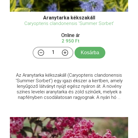
Aranytarka kékszakáll
Caryopteris clandonensis 'Summer Sorbet'
Online ár
2 950 Ft
Kosárba
Az Aranytarka kékszakáll (Caryopteris clandonensis
'Summer Sorbet') egy igazi ékszer a kertben, amely
lenyűgöző látványt nyújt egész nyáron át. A növény
színes levelei aranytarka és zöld színűek, melyek a
napfényben csodálatosan ragyognak. A nyári hó ...