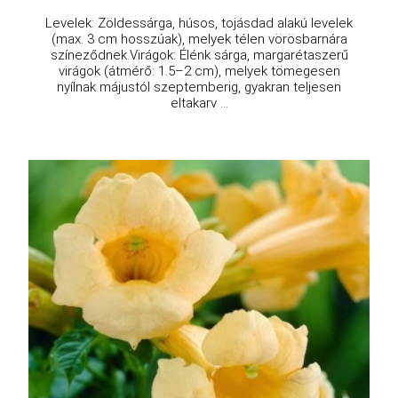
Levelek: Zöldessárga, húsos, tojásdad alakú levelek
(max. 3 cm hosszúak), melyek télen vörösbarnára
színeződnek.Virágok: Élénk sárga, margarétaszerű
virágok (átmérő: 1.5–2 cm), melyek tömegesen
nyílnak májustól szeptemberig, gyakran teljesen
eltakarv ...