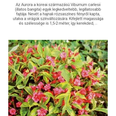
Az Aurora a koreai származású Viburnum carlesii
(illatos bangita) egyik legkedveltebb, legillatosabb
fajtája. Nevét a hajnali rózsaszínes fényről kapta,
utalva a virágok színváltozására. Kifejlett magassága
és szélessége is 1,5-2 méter, így kerekded, ...