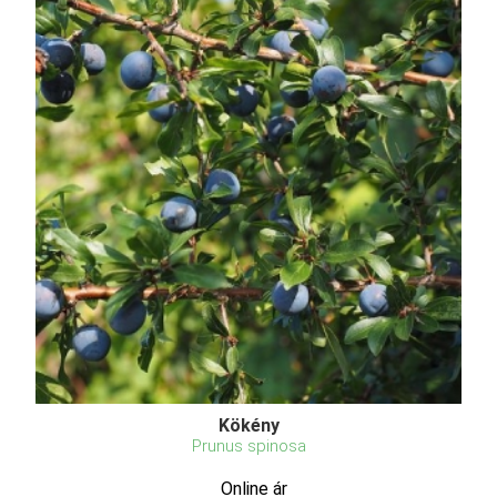
Kökény
Prunus spinosa
Online ár