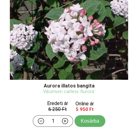
Aurora illatos bangita
Viburnum carlesii 'Aurora'
Eredeti ár
Online ár
6 250 Ft
5 950 Ft
Kosárba