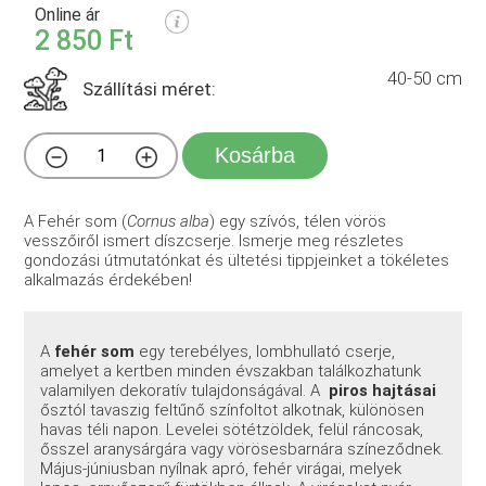
Online ár
2 850 Ft
40-50 cm
Szállítási méret:
Kosárba
A Fehér som (
Cornus alba
) egy szívós, télen vörös
vesszőiről ismert díszcserje. Ismerje meg részletes
gondozási útmutatónkat és ültetési tippjeinket a tökéletes
alkalmazás érdekében!
A
fehér som
egy terebélyes, lombhullató cserje,
amelyet a kertben minden évszakban találkozhatunk
valamilyen dekoratív tulajdonságával. A
piros hajtásai
ősztól tavaszig feltűnő színfoltot alkotnak, különösen
havas téli napon. Levelei sötétzöldek, felül ráncosak,
ősszel aranysárgára vagy vörösesbarnára színeződnek.
Május-júniusban nyílnak apró, fehér virágai, melyek