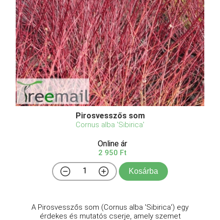
Pirosvesszős som
Cornus alba 'Sibirica'
Online ár
2 950 Ft
Kosárba
A Pirosvesszős som (Cornus alba 'Sibirica') egy
érdekes és mutatós cserje, amely szemet