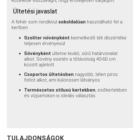
közelébe visszavágni, hogy erőteljesen sarjadjon
Ültetési javaslat
A fehér som rendkívül
sokoldalúan
használható fel a
kertben.
Szoliter növényként
kiemelkedő téli díszértéke
teljesen érvényesül
Sövényként
ültetve kiváló, sűrű határvonalat
alkot. Sövény esetén a tőtávolság 40-60 cm
között ajánlott
Csoportos ültetésben
nagyobb, télen piros
foltot alkot, ami különösen látványos
Természetes stílusú kertekben
, esőkertekben
és vízpartokon is ideális választás
TULAJDONSÁGOK