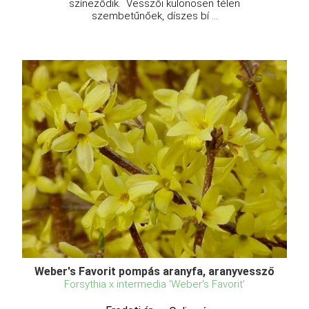
színeződik. Vesszői különösen télen
szembetűnőek, díszes bí ...
Weber's Favorit pompás aranyfa, aranyvessző
Forsythia x intermedia 'Weber's Favorit'