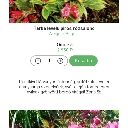
Tarka levelű piros rózsalonc
Weigela 'Brigela'
Online ár
2 950 Ft
Kosárba
Rendkívül látványos újdonság, sötétzöld levelei
aranysárga szegélyűek, nyár elején tömegesen
nyílnak gyönyörű bordó virágai! Zóna:5b