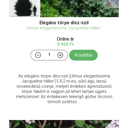
Elegáns törpe dísz-szil
Ulmus elegantissima 'Jacqueline Hillier'
Online ár
9 950 Ft
Kosárba
Az elegáns törpe dísz-szil (Ulmus elegantissima
Jacqueline Hillier')1,5-2 m-es, sűrű ágú, lassú
növekedésű cserje, melyet érdekes ágrendszerű
törpe faként is nagyon jól lehet tartani ügyes
metszéssel. Az érdekesen tekergő görbe törzsön
tömött sötétzö ...