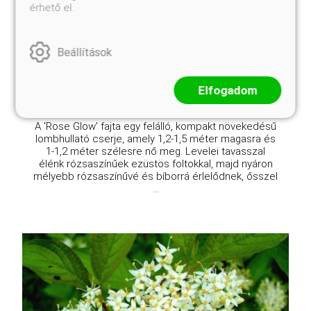
érhető el.
Berberis thunbergii 'Rose Glow'
Eredeti ár
Online ár
3 450 Ft
2 950 Ft
Beállítások
Kosárba
Elfogadom
A 'Rose Glow' fajta egy felálló, kompakt növekedésű
lombhullató cserje, amely 1,2-1,5 méter magasra és
1-1,2 méter szélesre nő meg. Levelei tavasszal
élénk rózsaszínűek ezüstös foltokkal, majd nyáron
mélyebb rózsaszínűvé és bíborrá érlelődnek, ősszel
...