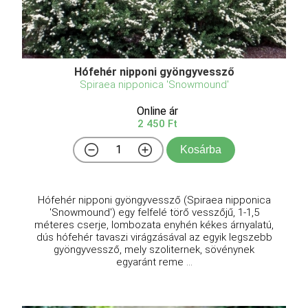
Hófehér nipponi gyöngyvessző
Spiraea nipponica 'Snowmound'
Online ár
2 450 Ft
Kosárba
Hófehér nipponi gyöngyvessző (Spiraea nipponica
'Snowmound') egy felfelé törő vesszőjű, 1-1,5
méteres cserje, lombozata enyhén kékes árnyalatú,
dús hófehér tavaszi virágzásával az egyik legszebb
gyöngyvessző, mely szoliternek, sövénynek
egyaránt reme ...