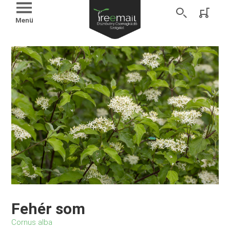
Menü
Fehér som
Cornus alba