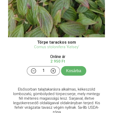
Törpe tarackos som
Cornus stolonifera 'Kelsey'
Online ár
2 950 Ft
Kosárba
Elsősorban talajtakarásra alkalmas, kékeszöld
lombozatú, gömbölyded törpecserje, mely mintegy
fél méteres magasságú lesz. Sarjaival, illetve
legyökeresedő oldalágaival oldalirányban terjed. Kis
fehér virágzatai tavasz végén nyílnak. 5a-8b USDA-
zóna