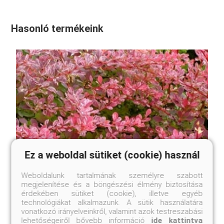
Hasonló termékeink
Ez a weboldal sütiket (cookie) használ
Weboldalunk tartalmának személyre szabott
megjelenítése és a böngészési élmény biztosítása
érdekében sütiket (cookie), illetve egyéb
technológiákat alkalmazunk. A sütik használatára
vonatkozó irányelveinkről, valamint azok testreszabási
lehetőségeiről bővebb információ
ide kattintva
Izzó rózsa vérborbolya