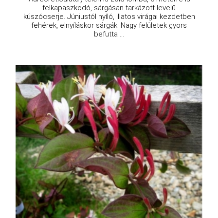
felkapaszkodó, sárgásan tarkázott levelű
kúszócserje. Júniustól nyíló, illatos virágai kezdetben
fehérek, elnyíláskor sárgák. Nagy felületek gyors
befutta ...