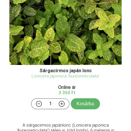
Sárgacirmos japán lonc
Lonicera japonica 'Aureoreticulata'
Online ár
3 350 Ft
Kosárba
A sárgacirmos japánlonc (Lonicera japonica
'Aureoreticulata') télen is zöld lombú, 6 méterre is