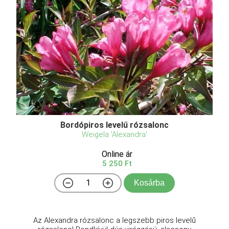
Bordópiros levelű rózsalonc
Weigela 'Alexandra'
Online ár
5 250 Ft
Kosárba
Az Alexandra rózsalonc a legszebb piros levelű