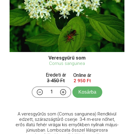
Veresgyűrű som
Cornus sanguinea
Eredeti ár
Online ár
3 450 Ft
2 950 Ft
Kosárba
A veresgyűrűs som (Cornus sanguinea) Rendkívül
edzett, szárazságtűrő cserje. 3-4 m-esre nőhet,
erős illatú fehér virágai kis ernyőkben nyílnak május-
júniusban. Lombozata ősszel liláspirosra