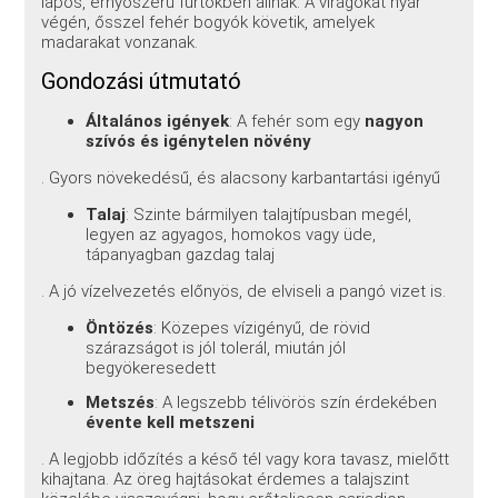
lapos, ernyőszerű fürtökben állnak. A virágokat nyár
végén, ősszel fehér bogyók követik, amelyek
madarakat vonzanak.
Gondozási útmutató
Általános igények
: A fehér som egy
nagyon
szívós és igénytelen növény
. Gyors növekedésű, és alacsony karbantartási igényű
Talaj
: Szinte bármilyen talajtípusban megél,
legyen az agyagos, homokos vagy üde,
tápanyagban gazdag talaj
. A jó vízelvezetés előnyös, de elviseli a pangó vizet is.
Öntözés
: Közepes vízigényű, de rövid
szárazságot is jól tolerál, miután jól
begyökeresedett
Metszés
: A legszebb télivörös szín érdekében
évente kell metszeni
. A legjobb időzítés a késő tél vagy kora tavasz, mielőtt
kihajtana. Az öreg hajtásokat érdemes a talajszint