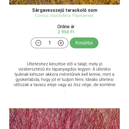
Sárgavesszejű tarackoló som
Cornus stolonifera 'Flaviramea'
Online ár
2 950 Ft
Kosárba
Ültetéshez készítse elő a talajt, mely jó
vízátersztésű és tápanyagdús legyen. A ültetési
lyuknak kétszer akkora méretűnek kell lennie, mint a
gyökérlabda, hogy jól el tudjon férni. Ideális ültetési
időszak a tavasz eleje vagy az ősz vége, de konténe
...