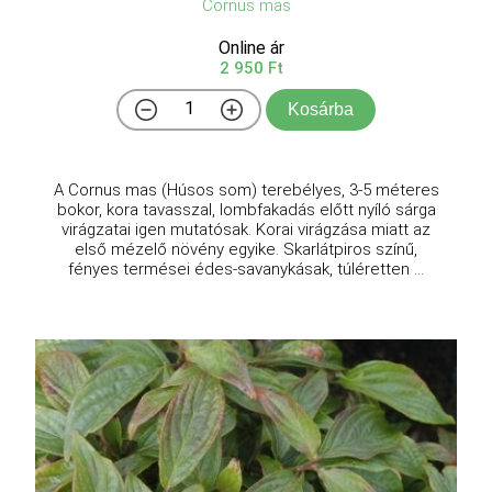
Cornus mas
Online ár
2 950 Ft
Kosárba
A Cornus mas (Húsos som) terebélyes, 3-5 méteres
bokor, kora tavasszal, lombfakadás előtt nyíló sárga
virágzatai igen mutatósak. Korai virágzása miatt az
első mézelő növény egyike. Skarlátpiros színű,
fényes termései édes-savanykásak, túléretten ...