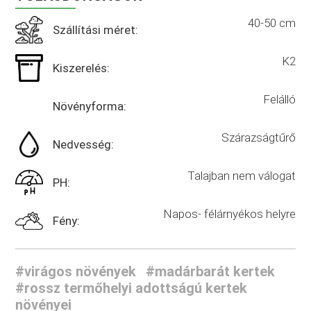
40-50 cm
Szállítási méret:
K2
Kiszerelés:
Felálló
Növényforma:
Szárazságtűrő
Nedvesség:
Talajban nem válogat
PH:
Napos- félárnyékos helyre
Fény:
#virágos növények
#madárbarát kertek
#rossz termőhelyi adottságú kertek
növényei