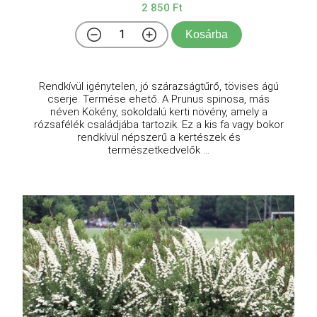
2 850 Ft
Kosárba
Rendkívül igénytelen, jó szárazságtűrő, tövises ágú
cserje. Termése ehető. A Prunus spinosa, más
néven Kökény, sokoldalú kerti növény, amely a
rózsafélék családjába tartozik. Ez a kis fa vagy bokor
rendkívül népszerű a kertészek és
természetkedvelők ...