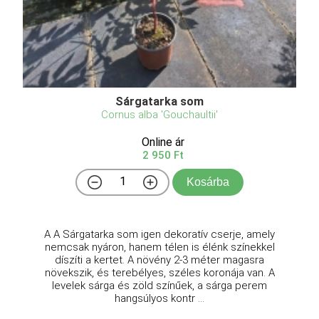
Sárgatarka som
Cornus alba 'Gouchaultii'
Online ár
2 950 Ft
Kosárba
A A Sárgatarka som igen dekoratív cserje, amely
nemcsak nyáron, hanem télen is élénk színekkel
díszíti a kertet. A növény 2-3 méter magasra
növekszik, és terebélyes, széles koronája van. A
levelek sárga és zöld színűek, a sárga perem
hangsúlyos kontr ...