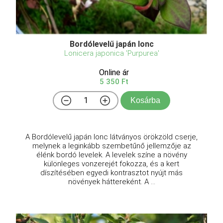
Bordólevelű japán lonc
Lonicera japonica 'Purpurea'
Online ár
5 350 Ft
Kosárba
A Bordólevelű japán lonc látványos örökzöld cserje,
melynek a leginkább szembetűnő jellemzője az
élénk bordó levelek. A levelek színe a növény
különleges vonzerejét fokozza, és a kert
díszítésében egyedi kontrasztot nyújt más
növények háttereként. A ...