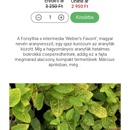
Eredeti ár
Online ár
3 250 Ft
2 950 Ft
Kosárba
A Forsythia x intermedia 'Weber's Favorit', magyar
nevén aranyvessző, egy igazi kuriózum az aranyfák
között. Míg a hagyományos aranyfák hatalmas
bokrokká cseperedhetnek, addig ez a fajta
megmarad alacsony, kompakt termetűnek. Március-
áprilisban, még ...