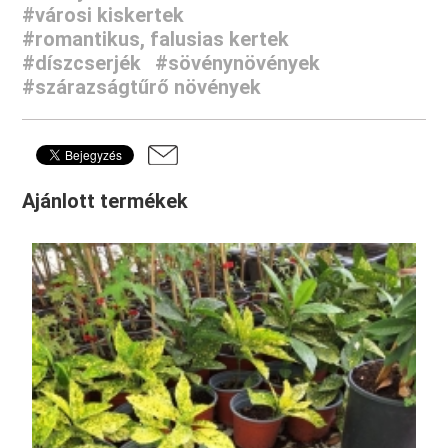
#városi kiskertek
#romantikus, falusias kertek
#díszcserjék
#sövénynövények
#szárazságtűrő növények
Ajánlott termékek