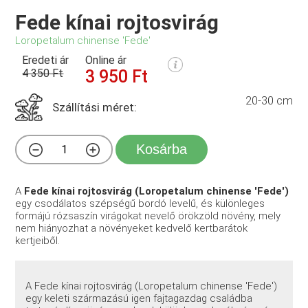
Fede kínai rojtosvirág
Loropetalum chinense 'Fede'
Eredeti ár
Online ár
4 350 Ft
3 950 Ft
20-30 cm
Szállítási méret:
Kosárba
A
Fede kínai rojtosvirág (Loropetalum chinense 'Fede')
egy csodálatos szépségű bordó levelű, és különleges
formájú rózsaszín virágokat nevelő örökzöld növény, mely
nem hiányozhat a növényeket kedvelő kertbarátok
kertjeiből.
A Fede kínai rojtosvirág (Loropetalum chinense 'Fede')
egy keleti származású igen fajtagazdag családba