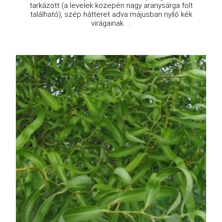
tarkázott (a levelek közepén nagy aranysárga folt
található), szép hátteret adva májusban nyíló kék
virágainak. ...