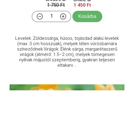
1 750 Ft
1 450 Ft
Kosárba
Levelek: Zöldessárga, húsos, tojásdad alakú levelek
(max. 3 cm hosszúak), melyek télen vörösbarnára
színeződnek.Virágok: Élénk sárga, margarétaszerű
virágok (átmérő: 1.5–2 cm), melyek tömegesen
nyílnak májustól szeptemberig, gyakran teljesen
eltakarv ...