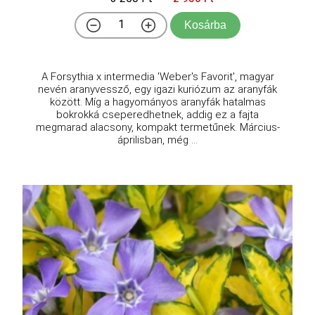
Kosárba
A Forsythia x intermedia 'Weber's Favorit', magyar
nevén aranyvessző, egy igazi kuriózum az aranyfák
között. Míg a hagyományos aranyfák hatalmas
bokrokká cseperedhetnek, addig ez a fajta
megmarad alacsony, kompakt termetűnek. Március-
áprilisban, még ...