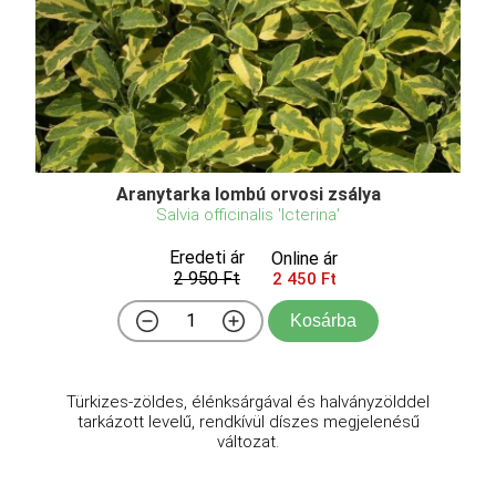
Aranytarka lombú orvosi zsálya
Salvia officinalis 'Icterina'
Eredeti ár
Online ár
2 950 Ft
2 450 Ft
Kosárba
Türkizes-zöldes, élénksárgával és halványzölddel
tarkázott levelű, rendkívül díszes megjelenésű
változat.