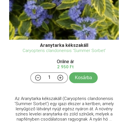
Aranytarka kékszakáll
Caryopteris clandonensis 'Summer Sorbet'
Online ár
2 950 Ft
Kosárba
Az Aranytarka kékszakáll (Caryopteris clandonensis
'Summer Sorbet') egy igazi ékszer a kertben, amely
lenyűgöző látványt nyújt egész nyáron át. A növény
színes levelei aranytarka és zöld színűek, melyek a
napfényben csodálatosan ragyognak. A nyári hó ...