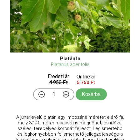
Platánfa
Platanus acerifolia
Eredeti ár
Online ár
4 950 Ft
5 750 Ft
Kosárba
A juharlevelű platán egy impozáns méretet elérő fa,
mely 30-40 méter magasra is megnőhet, és idővel
széles, terebélyes koronát fejleszt. Legismertebb
és legkönnyebben felismerhető jellegzetessége a
kéreg, amely vékony, lekerekített lapokban hámlik, é