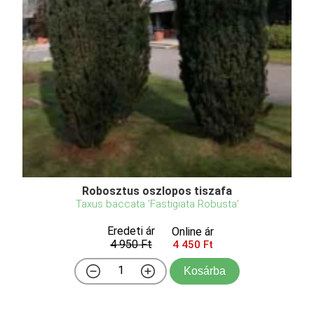
Robosztus oszlopos tiszafa
Taxus baccata 'Fastigiata Robusta'
Eredeti ár
Online ár
4 950 Ft
4 450 Ft
Kosárba