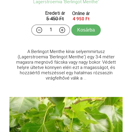
Lagerstroemia 'Berlingot Menthe'
Eredeti ár
Online ár
5 450 Ft
4 950 Ft
Kosárba
A Berlingot Menthe kínai selyemmirtusz
(Lagerstroemia 'Berlingot Menthe') egy 3-4 méter
magasra megnövő fácska vagy nagy bokor. Védett
helyre ültetve könnyen eléri ezt a magasságot, és
hozzáértő metszéssel egy hatalmas rózsaszín
virágfelhővé válik a ...