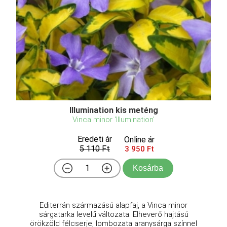
Illumination kis meténg
Vinca minor 'Illumination'
Eredeti ár
Online ár
5 110 Ft
3 950 Ft
Kosárba
Editerrán származású alapfaj, a Vinca minor
sárgatarka levelű változata. Elheverő hajtású
örökzöld félcserje, lombozata aranysárga színnel