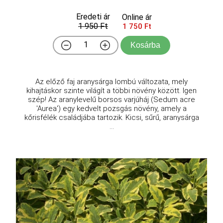
Eredeti ár
Online ár
1 950 Ft
1 750 Ft
Kosárba
Az előző faj aranysárga lombú változata, mely
kihajtáskor szinte világít a többi növény között. Igen
szép! Az aranylevelű borsos varjúháj (Sedum acre
'Aurea') egy kedvelt pozsgás növény, amely a
kőrisfélék családjába tartozik. Kicsi, sűrű, aranysárga
...