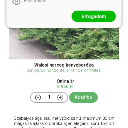
Beállítások
Elfogadom
Walesi herceg henyeboróka
Juniperus horizontalis 'Prince of Wales'
Online ár
3 950 Ft
Kosárba
Szabályos ágállású, mélyzöld színű, maximum 30 cm
magas talajtakaró boróka. Igen elegáns, sűrű, tömött