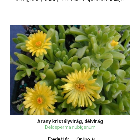
...
Arany kristályvirág, délvirág
Delosperma nubigenum
Eredeti ár
Online ár