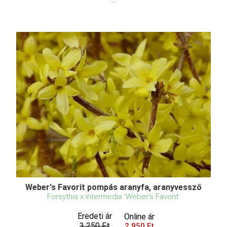
Weber's Favorit pompás aranyfa, aranyvessző
Forsythia x intermedia 'Weber's Favorit'
Eredeti ár
Online ár
3 250 Ft
2 950 Ft