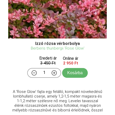
Izzó rózsa vérborbolya
Berberis thunbergii 'Rose Glow'
Eredeti ár
Online ár
3 450 Ft
2 950 Ft
Kosárba
A 'Rose Glow' fajta egy felálló, kompakt növekedésű
lombhullató cserje, amely 1,2-1,5 méter magasra és
1-1,2 méter szélesre nő meg. Levelei tavasszal
élénk rózsaszínűek ezüstös foltokkal, majd nyáron
mélyebb rózsaszínűvé és bíborrá érlelődnek, ősszel
...