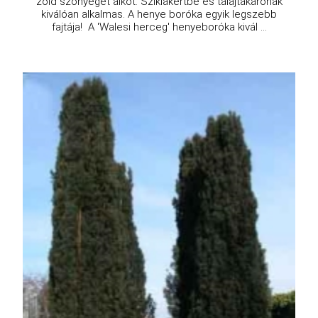
zöld szőnyeget alkot. Sziklakertbe és talajtakarónak
kiválóan alkalmas. A henye boróka egyik legszebb
fajtája! A 'Walesi herceg' henyeboróka kivál ...