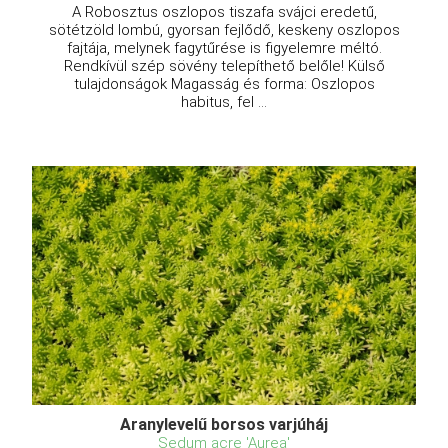
A Robosztus oszlopos tiszafa svájci eredetű,
sötétzöld lombú, gyorsan fejlődő, keskeny oszlopos
fajtája, melynek fagytűrése is figyelemre méltó.
Rendkívül szép sövény telepíthető belőle! Külső
tulajdonságok Magasság és forma: Oszlopos
habitus, fel ...
Aranylevelű borsos varjúháj
Sedum acre 'Aurea'