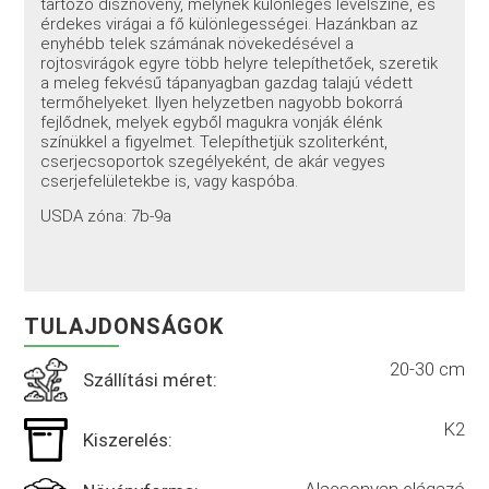
tartozó dísznövény, melynek különleges levélszíne, és
érdekes virágai a fő különlegességei. Hazánkban az
enyhébb telek számának növekedésével a
rojtosvirágok egyre több helyre telepíthetőek, szeretik
a meleg fekvésű tápanyagban gazdag talajú védett
termőhelyeket. Ilyen helyzetben nagyobb bokorrá
fejlődnek, melyek egyből magukra vonják élénk
színükkel a figyelmet. Telepíthetjük szoliterként,
cserjecsoportok szegélyeként, de akár vegyes
cserjefelületekbe is, vagy kaspóba.
USDA zóna: 7b-9a
TULAJDONSÁGOK
20-30 cm
Szállítási méret:
K2
Kiszerelés:
Alacsonyan elágazó