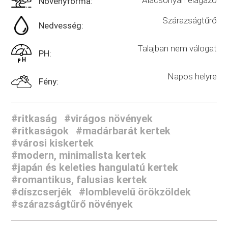
Növényforma:
Szárazságtűrő
Nedvesség:
Talajban nem válogat
PH:
Napos helyre
Fény:
#ritkaság
#virágos növények
#ritkaságok
#madárbarát kertek
#városi kiskertek
#modern, minimalista kertek
#japán és keleties hangulatú kertek
#romantikus, falusias kertek
#díszcserjék
#lomblevelű örökzöldek
#szárazságtűrő növények