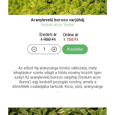
Aranylevelű borsos varjúháj
Sedum acre 'Aurea'
Eredeti ár
Online ár
1 950 Ft
1 750 Ft
Kosárba
Az előző faj aranysárga lombú változata, mely
kihajtáskor szinte világít a többi növény között. Igen
szép! Az aranylevelű borsos varjúháj (Sedum acre
'Aurea') egy kedvelt pozsgás növény, amely a
kőrisfélék családjába tartozik. Kicsi, sűrű, aranysárga
...