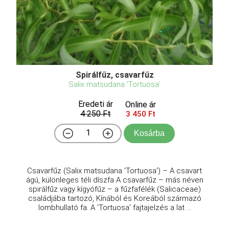
Spirálfűz, csavarfűz
Salix matsudana 'Tortuosa'
Eredeti ár
Online ár
4 250 Ft
3 450 Ft
Kosárba
Csavarfűz (Salix matsudana 'Tortuosa') – A csavart
ágú, különleges téli díszfa A csavarfűz – más néven
spirálfűz vagy kígyófűz – a fűzfafélék (Salicaceae)
családjába tartozó, Kínából és Koreából származó
lombhullató fa. A 'Tortuosa' fajtajelzés a lat ...