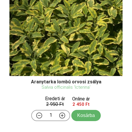
Aranytarka lombú orvosi zsálya
Salvia officinalis 'Icterina'
Eredeti ár
Online ár
2 950 Ft
2 450 Ft
Kosárba