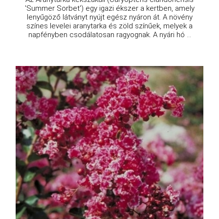
'Summer Sorbet') egy igazi ékszer a kertben, amely
lenyűgöző látványt nyújt egész nyáron át. A növény
színes levelei aranytarka és zöld színűek, melyek a
napfényben csodálatosan ragyognak. A nyári hó ...