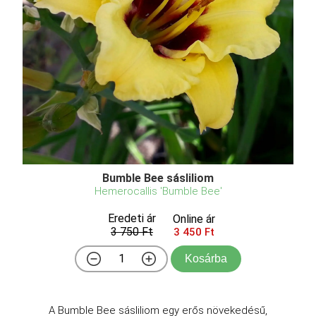
Bumble Bee sásliliom
Hemerocallis 'Bumble Bee'
Eredeti ár
Online ár
3 750 Ft
3 450 Ft
Kosárba
A Bumble Bee sásliliom egy erős növekedésű,