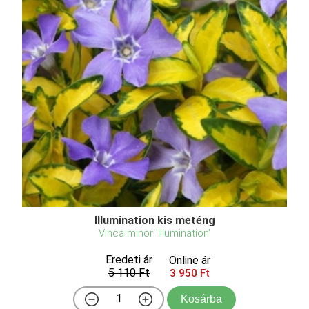
Illumination kis meténg
Vinca minor 'Illumination'
Eredeti ár
Online ár
5 110 Ft
3 950 Ft
Kosárba