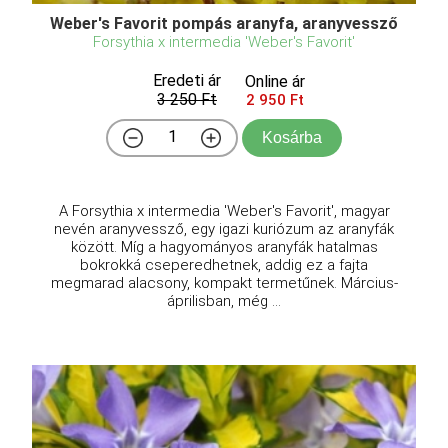
Weber's Favorit pompás aranyfa, aranyvessző
Forsythia x intermedia 'Weber's Favorit'
Eredeti ár
Online ár
3 250 Ft
2 950 Ft
Kosárba
A Forsythia x intermedia 'Weber's Favorit', magyar
nevén aranyvessző, egy igazi kuriózum az aranyfák
között. Míg a hagyományos aranyfák hatalmas
bokrokká cseperedhetnek, addig ez a fajta
megmarad alacsony, kompakt termetűnek. Március-
áprilisban, még ...