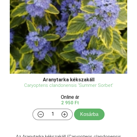
Aranytarka kékszakáll
Caryopteris clandonensis 'Summer Sorbet'
Online ár
2 950 Ft
Kosárba
Az Aranytarka kékszakáll (Caryopteris clandonensis