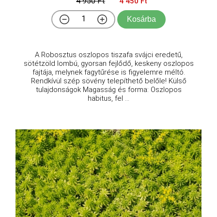
4 950 Ft
4 450 Ft
Kosárba
A Robosztus oszlopos tiszafa svájci eredetű,
sötétzöld lombú, gyorsan fejlődő, keskeny oszlopos
fajtája, melynek fagytűrése is figyelemre méltó.
Rendkívül szép sövény telepíthető belőle! Külső
tulajdonságok Magasság és forma: Oszlopos
habitus, fel ...