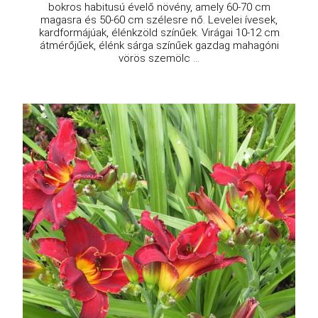
bokros habitusú évelő növény, amely 60-70 cm
magasra és 50-60 cm szélesre nő. Levelei ívesek,
kardformájúak, élénkzöld színűek. Virágai 10-12 cm
átmérőjűek, élénk sárga színűek gazdag mahagóni
vörös szemölc ...