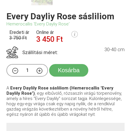
Every Dayliy Rose sásliliom
Hemerocallis 'Every Dayliy Rose'
Eredeti ár
Online ár
3 750 Ft
3 450 Ft
30-40 cm
Szállítási méret:
Kosárba
A
Every Daylily Rose sásliliom (Hemerocallis 'Every
Daylily Rose')
, egy elbűvölő, rózsaszín virágú törpenövény,
amely a híres "Every Daylily" sorozat tagja. Különlegessége,
hogy egy-egy virága csak egy napig nyílik, de a rendkívül
gazdag virágzás következtében a növény hétről hétre,
egész nyáron át újabb és újabb virágokat nyit.