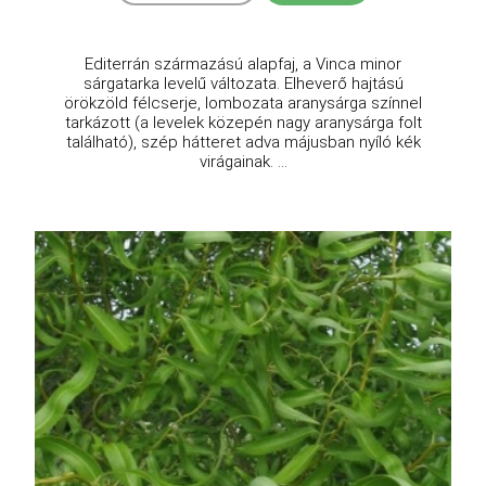
Editerrán származású alapfaj, a Vinca minor
sárgatarka levelű változata. Elheverő hajtású
örökzöld félcserje, lombozata aranysárga színnel
tarkázott (a levelek közepén nagy aranysárga folt
található), szép hátteret adva májusban nyíló kék
virágainak. ...