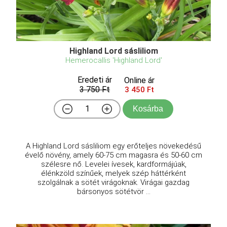
Highland Lord sásliliom
Hemerocallis 'Highland Lord'
Eredeti ár
Online ár
3 750 Ft
3 450 Ft
Kosárba
A Highland Lord sásliliom egy erőteljes növekedésű
évelő növény, amely 60-75 cm magasra és 50-60 cm
szélesre nő. Levelei ívesek, kardformájúak,
élénkzöld színűek, melyek szép háttérként
szolgálnak a sötét virágoknak. Virágai gazdag
bársonyos sötétvör ...