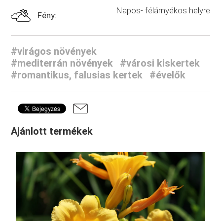
Napos- félárnyékos helyre
Fény:
#virágos növények
#mediterrán növények
#városi kiskertek
#romantikus, falusias kertek
#évelők
Ajánlott termékek