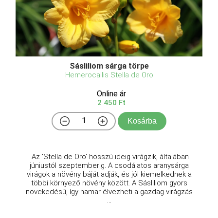
Sásliliom sárga törpe
Hemerocallis Stella de Oro
Online ár
2 450 Ft
Kosárba
Az 'Stella de Oro' hosszú ideig virágzik, általában
júniustól szeptemberig. A csodálatos aranysárga
virágok a növény báját adják, és jól kiemelkednek a
többi környező növény között. A Sásliliom gyors
növekedésű, így hamar élvezheti a gazdag virágzás
...