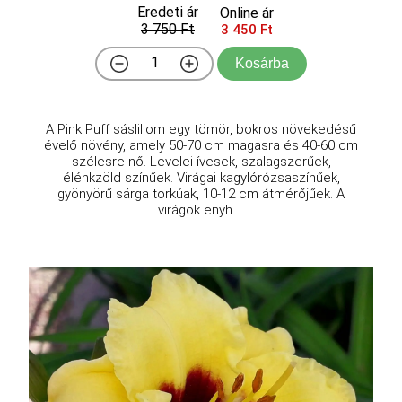
Eredeti ár
Online ár
3 750 Ft
3 450 Ft
Kosárba
A Pink Puff sásliliom egy tömör, bokros növekedésű
évelő növény, amely 50-70 cm magasra és 40-60 cm
szélesre nő. Levelei ívesek, szalagszerűek,
élénkzöld színűek. Virágai kagylórózsaszínűek,
gyönyörű sárga torkúak, 10-12 cm átmérőjűek. A
virágok enyh ...