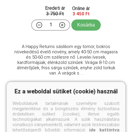
Eredeti ár
Online ár
3 750 Ft
3 450 Ft
Kosárba
A Happy Returns sásliliom egy tömör, bokros
növekedésű évelő növény, amely 40-50 cm magasra
és 50-60 cm szélesre nő. Levelei ívesek,
kardformájúak, élénkzöld színűek. Virágai 8-10 cm
átmérőjűek, friss sárga színűek, enyhe zöld torkuk
van. A virágok s ...
Ez a weboldal sütiket (cookie) használ
Hasonló termékeink
Weboldalunk tartalmának személyre szabott
megjelenítése és a böngészési élmény biztosítása
érdekében sütiket (cookie), illetve egyéb
technológiákat alkalmazunk. A sütik használatára
vonatkozó irányelveinkről, valamint azok testreszabási
lehetőségeiről bővebb információ
ide kattintva