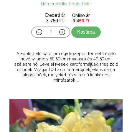
Hemerocallis 'Fooled Me'
Eredeti ár
Online ár
3 750 Ft
3 450 Ft
Kosárba
A Fooled Me sásliliom egy közepes termetű évelő
növény, amely 50-60 cm magasra és 40-50 cm
szélesre nő. Levelei ívesek, kardformájúak, friss zöld
színűek. Virágai 10-12 cm átmérőjűek, élénk sárga
alapszínűek, melyeket rózsaszínű karikák és
mintázatok ...