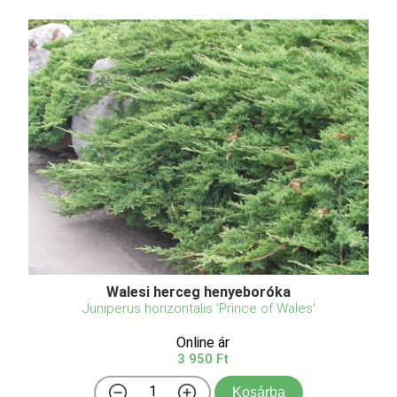
Walesi herceg henyeboróka
Juniperus horizontalis 'Prince of Wales'
Online ár
3 950 Ft
Kosárba