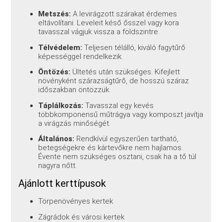
Metszés:
A levirágzott szárakat érdemes
eltávolítani. Leveleit késő ősszel vagy kora
tavasszal vágjuk vissza a földszintre.
Télvédelem:
Teljesen télálló, kiváló fagytűrő
képességgel rendelkezik.
Öntözés:
Ültetés után szükséges. Kifejlett
növényként szárazságtűrő, de hosszú száraz
időszakban öntözzük.
Táplálkozás:
Tavasszal egy kevés
többkomponensű műtrágya vagy komposzt javítja
a virágzás minőségét.
Általános:
Rendkívül egyszerűen tartható,
betegségekre és kártevőkre nem hajlamos.
Évente nem szükséges osztani, csak ha a tő túl
nagyra nőtt.
Ajánlott kerttípusok
Törpenövényes kertek
Zágrádok és városi kertek