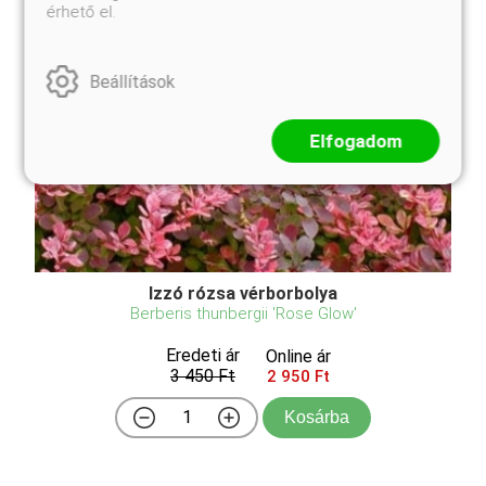
érhető el.
Beállítások
Elfogadom
Izzó rózsa vérborbolya
Berberis thunbergii 'Rose Glow'
Eredeti ár
Online ár
3 450 Ft
2 950 Ft
Kosárba