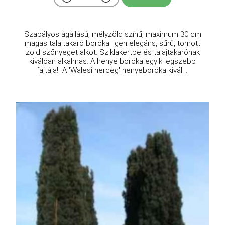
Szabályos ágállású, mélyzöld színű, maximum 30 cm
magas talajtakaró boróka. Igen elegáns, sűrű, tömött
zöld szőnyeget alkot. Sziklakertbe és talajtakarónak
kiválóan alkalmas. A henye boróka egyik legszebb
fajtája! A 'Walesi herceg' henyeboróka kivál ...