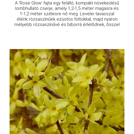
A 'Rose Glow' fajta egy felálló, kompakt növekedésű
lombhullató cserje, amely 1,2-1,5 méter magasra és
1-1,2 méter szélesre nő meg. Levelei tavasszal
élénk rózsaszínűek ezüstös foltokkal, majd nyáron
mélyebb rózsaszínűvé és bíborrá érlelődnek, ősszel
...