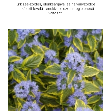
Türkizes-zöldes, élénksárgával és halványzölddel
tarkázott levelű, rendkívül díszes megjelenésű
változat.