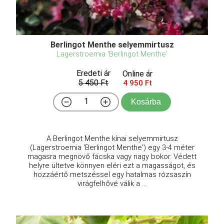
Berlingot Menthe selyemmirtusz
Lagerstroemia 'Berlingot Menthe'
Eredeti ár
Online ár
5 450 Ft
4 950 Ft
Kosárba
A Berlingot Menthe kínai selyemmirtusz
(Lagerstroemia 'Berlingot Menthe') egy 3-4 méter
magasra megnövő fácska vagy nagy bokor. Védett
helyre ültetve könnyen eléri ezt a magasságot, és
hozzáértő metszéssel egy hatalmas rózsaszín
virágfelhővé válik a ...