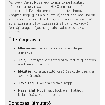
Az 'Every Daylily Rose' egy tömör, törpe habitusú
sásliliom, amely maximum 30-40 cm magasra és
szélesre nő. Ez a kis termet és rendkívül hosszú
virágzási ideje (június-augusztus) teszi ideálissá kisebb
kertek, edényesültetések vagy a növényágyások első
sorai számára. Lágy rózsaszínű, sárga torkú, kagyló
formájú virágai bájos hangulatot kölcsönöznek a
kertnek.
Ültetési javaslat
Elhelyezés:
Teljes napon vagy részleges
árnyékban
Talaj:
Bármilyen jó vízáteresztő kerti talaj; nagyon
alkalmazkodóképes
Időzítés:
Kora tavasztól késő őszig, de ideális a
tavaszi ültetés
Távolság:
30-40 cm-es távolsággal
Használat:
Növényágyások élén, határok
kialakítására, konténerekbe
Gondozási útmutató