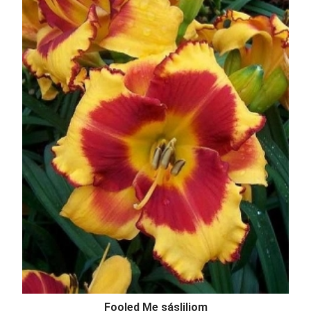
Fooled Me sásliliom