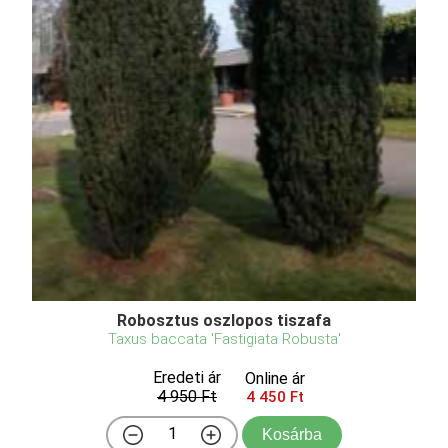
Robosztus oszlopos tiszafa
Taxus baccata 'Fastigiata Robusta'
Eredeti ár
Online ár
4 950 Ft
4 450 Ft
Kosárba