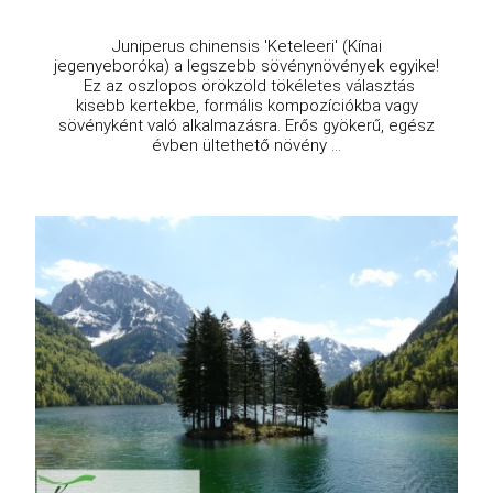
Juniperus chinensis 'Keteleeri' (Kínai
jegenyeboróka) a legszebb sövénynövények egyike!
Ez az oszlopos örökzöld tökéletes választás
kisebb kertekbe, formális kompozíciókba vagy
sövényként való alkalmazásra. Erős gyökerű, egész
évben ültethető növény ...