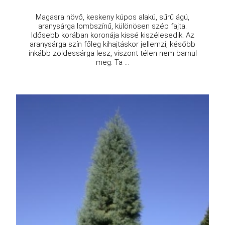
Magasra növő, keskeny kúpos alakú, sűrű ágú,
aranysárga lombszínű, különösen szép fajta.
Idősebb korában koronája kissé kiszélesedik. Az
aranysárga szín főleg kihajtáskor jellemzi, később
inkább zöldessárga lesz, viszont télen nem barnul
meg. Ta ...