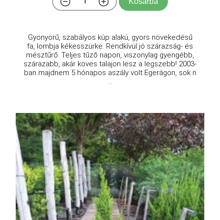
Kosárba
Gyönyörű, szabályos kúp alakú, gyors növekedésű
fa, lombja kékesszürke. Rendkívül jó szárazság- és
mésztűrő. Teljes tűző napon, viszonylag gyengébb,
szárazabb, akár köves talajon lesz a legszebb! 2003-
ban majdnem 5 hónapos aszály volt Egerágon, sok n
...