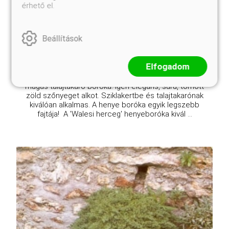
érhető el.
Online ár
3 950 Ft
Beállítások
Kosárba
Elfogadom
Szabályos ágállású, mélyzöld színű, maximum 30 cm
magas talajtakaró boróka. Igen elegáns, sűrű, tömött
zöld szőnyeget alkot. Sziklakertbe és talajtakarónak
kiválóan alkalmas. A henye boróka egyik legszebb
fajtája! A 'Walesi herceg' henyeboróka kivál ...