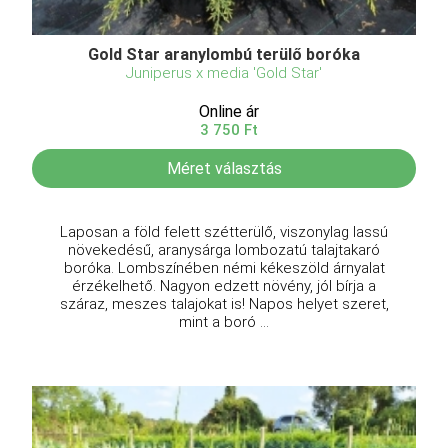
Gold Star aranylombú terülő boróka
Juniperus x media 'Gold Star'
Online ár
3 750 Ft
Méret választás
Laposan a föld felett szétterülő, viszonylag lassú
növekedésű, aranysárga lombozatú talajtakaró
boróka. Lombszínében némi kékeszöld árnyalat
érzékelhető. Nagyon edzett növény, jól bírja a
száraz, meszes talajokat is! Napos helyet szeret,
mint a boró ...