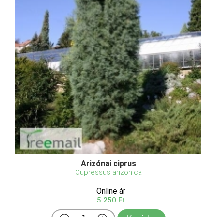
Arizónai ciprus
Cupressus arizonica
Online ár
5 250 Ft