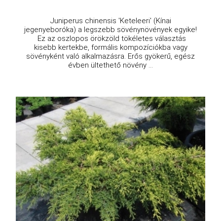
Juniperus chinensis 'Keteleeri' (Kínai
jegenyeboróka) a legszebb sövénynövények egyike!
Ez az oszlopos örökzöld tökéletes választás
kisebb kertekbe, formális kompozíciókba vagy
sövényként való alkalmazásra. Erős gyökerű, egész
évben ültethető növény ...