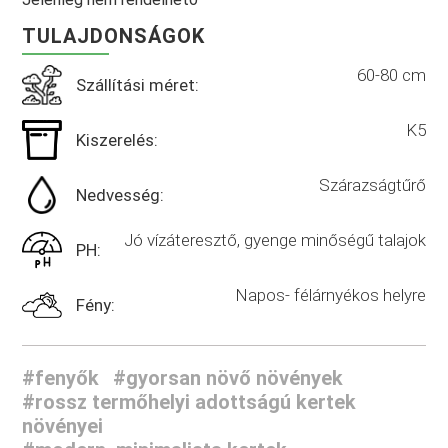
TULAJDONSÁGOK
60-80 cm
Szállítási méret:
K5
Kiszerelés:
Szárazságtűrő
Nedvesség:
Jó vízáteresztő, gyenge minőségű talajok
PH:
Napos- félárnyékos helyre
Fény:
#fenyők
#gyorsan növő növények
#rossz termőhelyi adottságú kertek
növényei