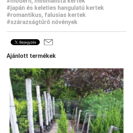
#modern, minimalista kertek
#japán és keleties hangulatú kertek
#romantikus, falusias kertek
#szárazságtűrő növények
Ajánlott termékek