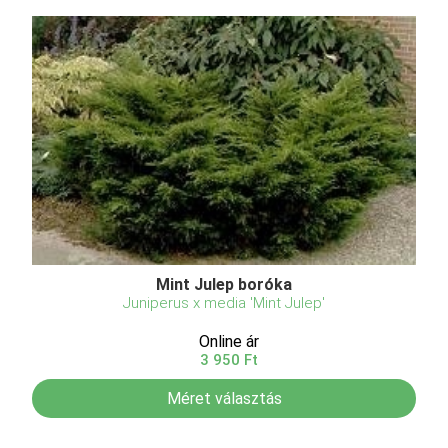
Mint Julep boróka
Juniperus x media 'Mint Julep'
Online ár
3 950 Ft
Méret választás