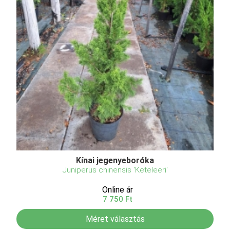
Kínai jegenyeboróka
Juniperus chinensis 'Keteleeri'
Online ár
7 750 Ft
Méret választás