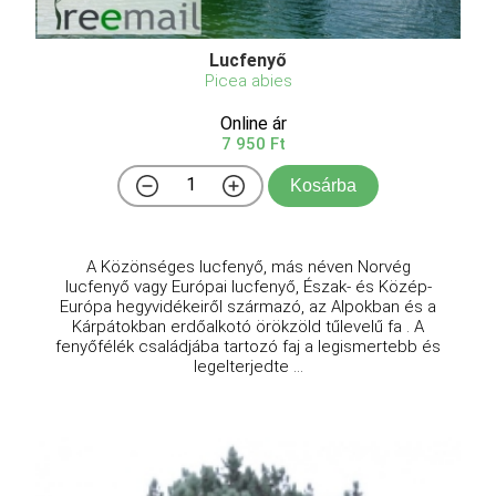
Lucfenyő
Picea abies
Online ár
7 950 Ft
Kosárba
A Közönséges lucfenyő, más néven Norvég
lucfenyő vagy Európai lucfenyő, Észak- és Közép-
Európa hegyvidékeiről származó, az Alpokban és a
Kárpátokban erdőalkotó örökzöld tűlevelű fa . A
fenyőfélék családjába tartozó faj a legismertebb és
legelterjedte ...