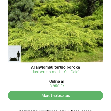
Aranylombú terülő boróka
Juniperus x media 'Old Gold'
Online ár
3 950 Ft
Méret választás