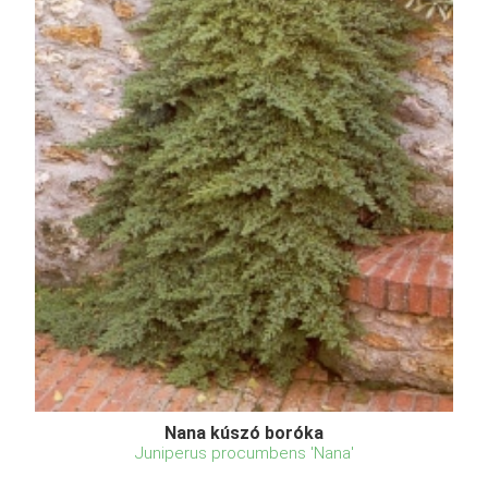
Nana kúszó boróka
Juniperus procumbens 'Nana'