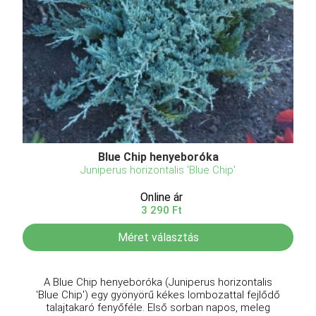
Blue Chip henyeboróka
Juniperus horizontalis 'Blue Chip'
Online ár
3 290 Ft
Méret választás
A Blue Chip henyeboróka (Juniperus horizontalis
'Blue Chip') egy gyönyörű kékes lombozattal fejlődő
talajtakaró fenyőféle. Első sorban napos, meleg