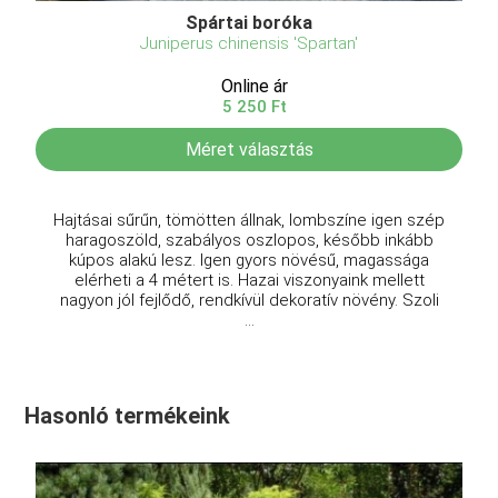
Spártai boróka
Juniperus chinensis 'Spartan'
Online ár
5 250 Ft
Méret választás
Hajtásai sűrűn, tömötten állnak, lombszíne igen szép
haragoszöld, szabályos oszlopos, később inkább
kúpos alakú lesz. Igen gyors növésű, magassága
elérheti a 4 métert is. Hazai viszonyaink mellett
nagyon jól fejlődő, rendkívül dekoratív növény. Szoli
...
Hasonló termékeink