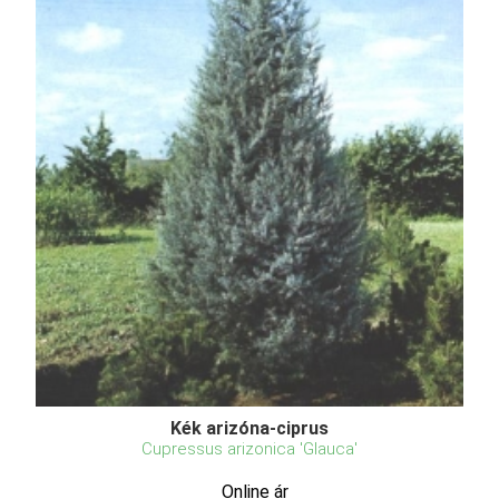
Kék arizóna-ciprus
Cupressus arizonica 'Glauca'
Online ár