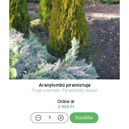
Aranylombú piramistuja
Thuja orientalis 'Pyramidalis Aurea'
Online ár
3 950 Ft
Kosárba