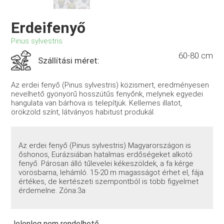
Erdeifenyő
Pinus sylvestris
60-80 cm
Szállítási méret:
Az erdei fenyő (Pinus sylvestris) közismert, eredményesen
nevelhető gyönyörű hosszútűs fenyőnk, melynek egyedei
hangulata van bárhova is telepítjük. Kellemes illatot,
örökzöld színt, látványos habitust produkál.
Az erdei fenyő (Pinus sylvestris) Magyarországon is
őshonos, Eurázsiában hatalmas erdőségeket alkotó
fenyő. Párosan álló tűlevelei kékeszöldek, a fa kérge
vörösbarna, lehámló. 15-20 m magasságot érhet el, fája
értékes, de kertészeti szempontból is több figyelmet
érdemelne. Zóna:3a
Jelenleg nem rendelhető