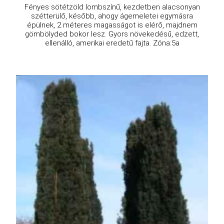
Fényes sötétzöld lombszínű, kezdetben alacsonyan
szétterülő, később, ahogy ágemeletei egymásra
épülnek, 2 méteres magasságot is elérő, majdnem
gömbölyded bokor lesz. Gyors növekedésű, edzett,
ellenálló, amerikai eredetű fajta. Zóna:5a