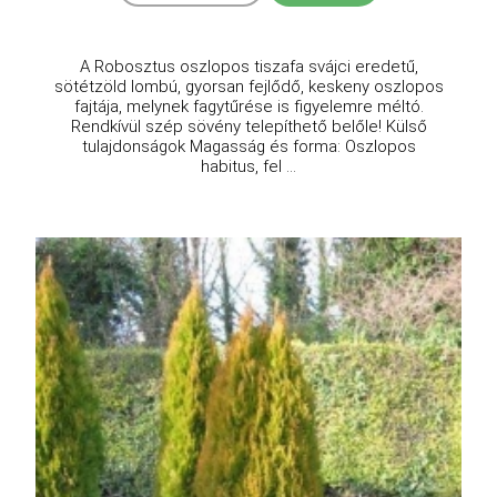
A Robosztus oszlopos tiszafa svájci eredetű,
sötétzöld lombú, gyorsan fejlődő, keskeny oszlopos
fajtája, melynek fagytűrése is figyelemre méltó.
Rendkívül szép sövény telepíthető belőle! Külső
tulajdonságok Magasság és forma: Oszlopos
habitus, fel ...