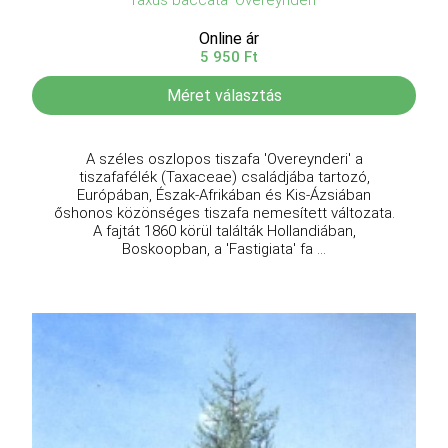
Online ár
5 950 Ft
Méret választás
A széles oszlopos tiszafa 'Overeynderi' a
tiszafafélék (Taxaceae) családjába tartozó,
Európában, Észak-Afrikában és Kis-Ázsiában
őshonos közönséges tiszafa nemesített változata.
A fajtát 1860 körül találták Hollandiában,
Boskoopban, a 'Fastigiata' fa ...