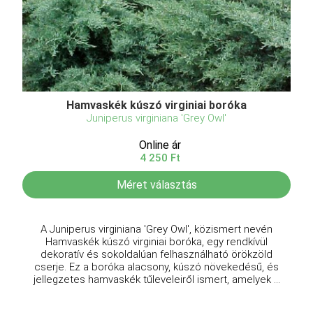
Hamvaskék kúszó virginiai boróka
Juniperus virginiana 'Grey Owl'
Online ár
4 250 Ft
Méret választás
A Juniperus virginiana 'Grey Owl', közismert nevén
Hamvaskék kúszó virginiai boróka, egy rendkívül
dekoratív és sokoldalúan felhasználható örökzöld
cserje. Ez a boróka alacsony, kúszó növekedésű, és
jellegzetes hamvaskék tűleveleiről ismert, amelyek ...