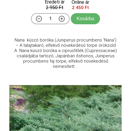
Eredeti ár
Online ár
2 950 Ft
2 450 Ft
Kosárba
Nana kúszó boróka (Juniperus procumbens 'Nana')
– A talajtakaró, elfekvő növekedésű törpe örökzöld
A Nana kúszó boróka a ciprusfélék (Cupressaceae)
családjába tartozó, Japánban őshonos, Juniperus
procumbens faj törpe, elfekvő növekedésű
nemesített ...