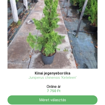
Kínai jegenyeboróka
Juniperus chinensis 'Keteleeri'
Online ár
7 750 Ft
Méret választás