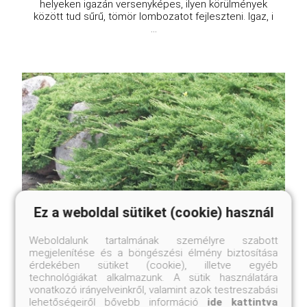
helyeken igazán versenyképes, ilyen körülmények
között tud sűrű, tömör lombozatot fejleszteni. Igaz, i
...
Ez a weboldal sütiket (cookie) használ
Weboldalunk tartalmának személyre szabott
megjelenítése és a böngészési élmény biztosítása
érdekében sütiket (cookie), illetve egyéb
technológiákat alkalmazunk. A sütik használatára
Walesi herceg henyeboróka
vonatkozó irányelveinkről, valamint azok testreszabási
Juniperus horizontalis 'Prince of Wales'
lehetőségeiről bővebb információ
ide kattintva