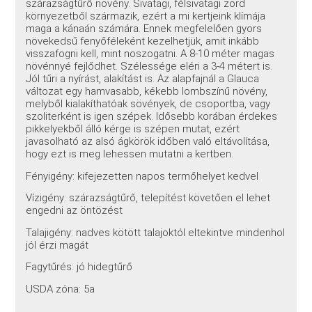
szárazságtűrő növény. Sivatagi, félsivatagi zord
környezetből származik, ezért a mi kertjeink klímája
maga a kánaán számára. Ennek megfelelően gyors
növekedsű fenyőféleként kezelhetjük, amit inkább
visszafogni kell, mint noszogatni. A 8-10 méter magas
növénnyé fejlődhet. Szélessége eléri a 3-4 métert is.
Jól tűri a nyírást, alakítást is. Az alapfajnál a Glauca
változat egy hamvasabb, kékebb lombszínű növény,
melyből kialakíthatóak sövények, de csoportba, vagy
szoliterként is igen szépek. Idősebb korában érdekes
pikkelyekből álló kérge is szépen mutat, ezért
javasolható az alsó ágkörök időben való eltávolítása,
hogy ezt is meg lehessen mutatni a kertben.
Fényigény: kifejezetten napos termőhelyet kedvel
Vízigény: szárazságtűrő, telepítést követően el lehet
engedni az öntözést
Talajigény: nadves kötött talajoktól eltekintve mindenhol
jól érzi magát
Fagytűrés: jó hidegtűrő
USDA zóna: 5a