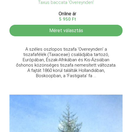
Taxus baccata 'Overeynderi'
Online ár
5 950 Ft
Méret választás
A széles oszlopos tiszafa 'Overeynderi' a
tiszafafélék (Taxaceae) családjába tartozó,
Európában, Észak-Afrikában és Kis-Ázsiában
őshonos közönséges tiszafa nemesített változata.
A fajtát 1860 körül találták Hollandiában,
Boskoopban, a 'Fastigiata' fa ...