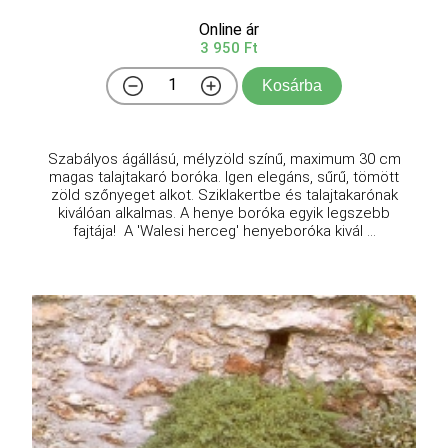
Online ár
3 950 Ft
Kosárba
Szabályos ágállású, mélyzöld színű, maximum 30 cm
magas talajtakaró boróka. Igen elegáns, sűrű, tömött
zöld szőnyeget alkot. Sziklakertbe és talajtakarónak
kiválóan alkalmas. A henye boróka egyik legszebb
fajtája! A 'Walesi herceg' henyeboróka kivál ...