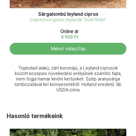
Sárgalombú leyland ciprus
Cupressocyparis leylandii 'Gold Rider'
Online ár
4 950 Ft
Méret választás
Tojásdad alakú, zárt koronájú, a Leyland-ciprusok
között közepes növekedési erélyűnek számító fajta,
nem fogja hamar kinőni kertünket. Szép aranysárga
lombozatával kirí környezetéből. Holland eredetű. 6b
USDA-zóna
Hasonló termékeink