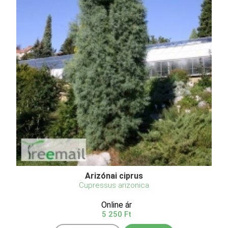
Arizónai ciprus
Cupressus arizonica
Online ár
5 250 Ft