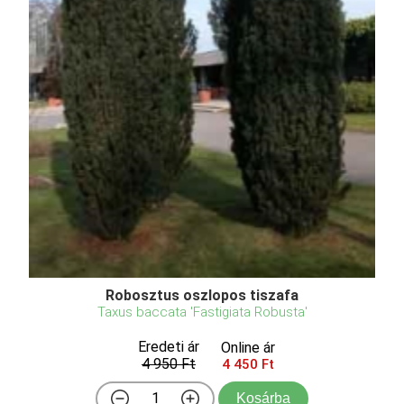
Robosztus oszlopos tiszafa
Taxus baccata 'Fastigiata Robusta'
Eredeti ár
Online ár
4 950 Ft
4 450 Ft
Kosárba