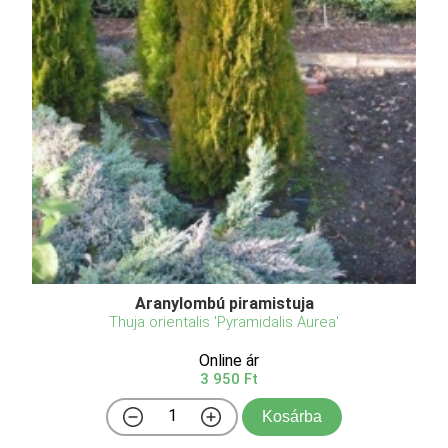
Aranylombú piramistuja
Thuja orientalis 'Pyramidalis Aurea'
Online ár
3 950 Ft
Kosárba