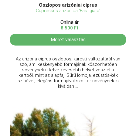
Oszlopos arizóniai ciprus
Cupressus arizonica 'Fastigiata'
Online ár
8 500 Ft
Méret választás
Az arizóna-ciprus oszlopos, karcsú változatáról van
szó, ami keskenyebb formájának köszönhetően
sövénynek ültetve kevesebb helyet vesz el a
kertből, mint az alapfaj. Sűrű lombja, ezüstös-kék
színével, elegáns formájával szoliter növénynek is
kiválóan ...