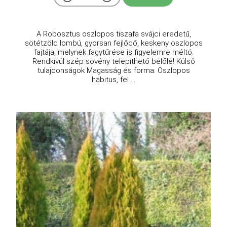
A Robosztus oszlopos tiszafa svájci eredetű,
sötétzöld lombú, gyorsan fejlődő, keskeny oszlopos
fajtája, melynek fagytűrése is figyelemre méltó.
Rendkívül szép sövény telepíthető belőle! Külső
tulajdonságok Magasság és forma: Oszlopos
habitus, fel ...