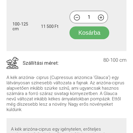
100-125
11 500 Ft
cm
Kosárba
80-100 cm
Szállítási méret:
A kék arizónia- ciprus (Cupressus arizonica 'Glauca') egy
látványosan színesebb változata a fajnak. Az arizóna-ciprus
alapvetően inkább szürke színű, ami ugyancsak hasznos
számára a forró száraz sivatagi környezetben. A Glauca
nevű változat inkább kékes árnyalatokban pompázik. Ettől
még díszesebb lesz a növény. Nagy erős növényeket
küldünk.
A kék arizóna-ciprus egy igénytelen, erőteljes