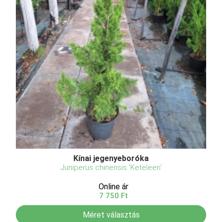
Kínai jegenyeboróka
Juniperus chinensis 'Keteleeri'
Online ár
7 750 Ft
Méret választás