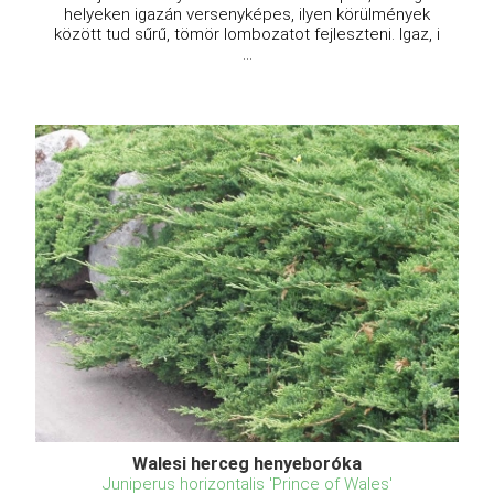
helyeken igazán versenyképes, ilyen körülmények
között tud sűrű, tömör lombozatot fejleszteni. Igaz, i
...
Walesi herceg henyeboróka
Juniperus horizontalis 'Prince of Wales'