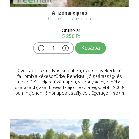
Arizónai ciprus
Cupressus arizonica
Online ár
5 250 Ft
Kosárba
Gyönyörű, szabályos kúp alakú, gyors növekedésű
fa, lombja kékesszürke. Rendkívül jó szárazság- és
mésztűrő. Teljes tűző napon, viszonylag gyengébb,
szárazabb, akár köves talajon lesz a legszebb! 2003-
ban majdnem 5 hónapos aszály volt Egerágon, sok n
...