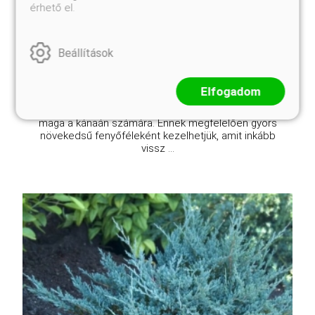
Online ár
érhető el.
10 450 Ft
Méret választás
Beállítások
A kék arizóna-ciprus egy igénytelen, erőteljes
Elfogadom
szárazságtűrő növény. Sivatagi, félsivatagi zord
környezetből származik, ezért a mi kertjeink klímája
maga a kánaán számára. Ennek megfelelően gyors
növekedsű fenyőféleként kezelhetjük, amit inkább
vissz ...