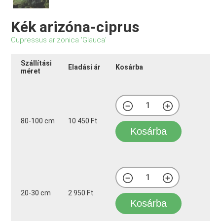
Kék arizóna-ciprus
Cupressus arizonica 'Glauca'
Szállítási
Eladási ár
Kosárba
méret
80-100 cm
10 450 Ft
Kosárba
20-30 cm
2 950 Ft
Kosárba