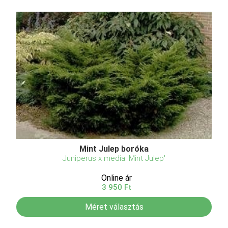
Mint Julep boróka
Juniperus x media 'Mint Julep'
Online ár
3 950 Ft
Méret választás