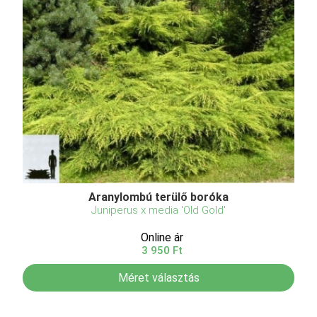
Aranylombú terülő boróka
Juniperus x media 'Old Gold'
Online ár
3 950 Ft
Méret választás