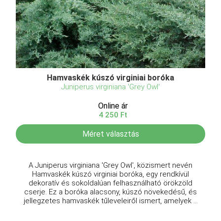
Hamvaskék kúszó virginiai boróka
Juniperus virginiana 'Grey Owl'
Online ár
4 250 Ft
Méret választás
A Juniperus virginiana 'Grey Owl', közismert nevén
Hamvaskék kúszó virginiai boróka, egy rendkívül
dekoratív és sokoldalúan felhasználható örökzöld
cserje. Ez a boróka alacsony, kúszó növekedésű, és
jellegzetes hamvaskék tűleveleiről ismert, amelyek ...