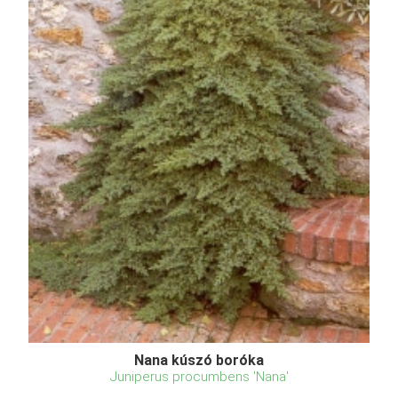
Nana kúszó boróka
Juniperus procumbens 'Nana'