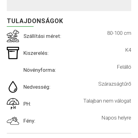
TULAJDONSÁGOK
80-100 cm
Szállítási méret:
K4
Kiszerelés:
Felálló
Növényforma:
Szárazságtűrő
Nedvesség:
Talajban nem válogat
PH:
Napos helyre
Fény: