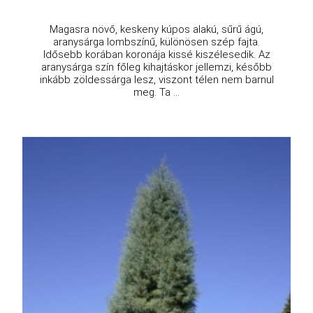
Magasra növő, keskeny kúpos alakú, sűrű ágú,
aranysárga lombszínű, különösen szép fajta.
Idősebb korában koronája kissé kiszélesedik. Az
aranysárga szín főleg kihajtáskor jellemzi, később
inkább zöldessárga lesz, viszont télen nem barnul
meg. Ta ...