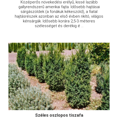
Középerős növekedési erélyű, kissé lazább
gallyrendszerű amerikai fajta. Idősebb hajtásai
sárgászöldek (a fonákuk kékeszöld), a fiatal
hajtásrészek azonban az első évben rikító, világos
kénsárgák. Idősebb korára 2,5-3 méteres
szélességet és derékig é ...
Széles oszlopos tiszafa