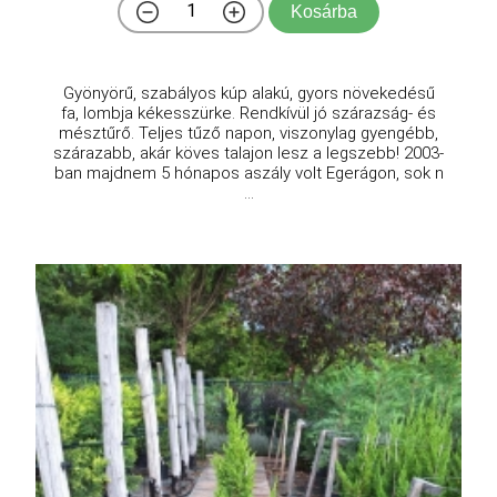
Kosárba
Gyönyörű, szabályos kúp alakú, gyors növekedésű
fa, lombja kékesszürke. Rendkívül jó szárazság- és
mésztűrő. Teljes tűző napon, viszonylag gyengébb,
szárazabb, akár köves talajon lesz a legszebb! 2003-
ban majdnem 5 hónapos aszály volt Egerágon, sok n
...