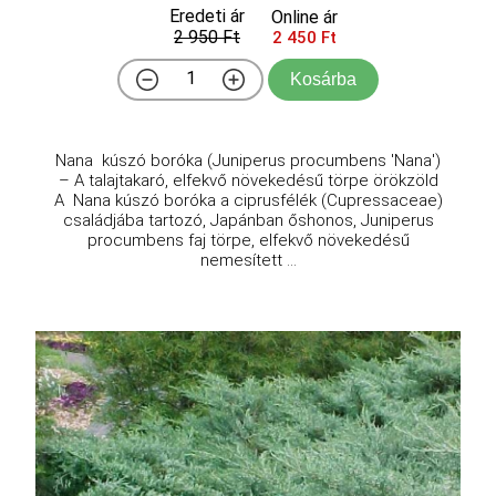
Eredeti ár
Online ár
2 950 Ft
2 450 Ft
Kosárba
Nana kúszó boróka (Juniperus procumbens 'Nana')
– A talajtakaró, elfekvő növekedésű törpe örökzöld
A Nana kúszó boróka a ciprusfélék (Cupressaceae)
családjába tartozó, Japánban őshonos, Juniperus
procumbens faj törpe, elfekvő növekedésű
nemesített ...