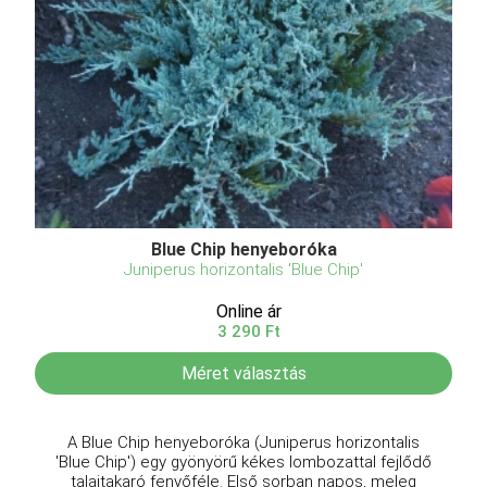
Blue Chip henyeboróka
Juniperus horizontalis 'Blue Chip'
Online ár
3 290 Ft
Méret választás
A Blue Chip henyeboróka (Juniperus horizontalis
'Blue Chip') egy gyönyörű kékes lombozattal fejlődő
talajtakaró fenyőféle. Első sorban napos, meleg