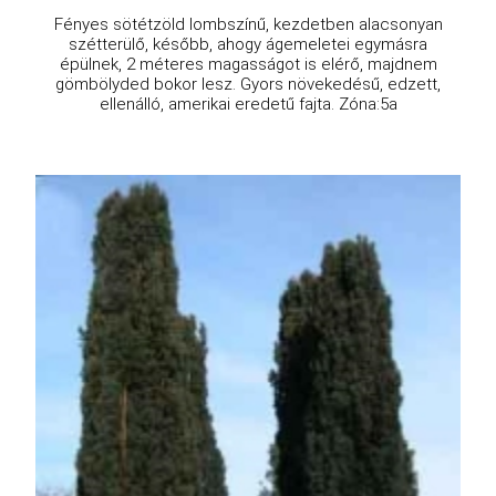
Fényes sötétzöld lombszínű, kezdetben alacsonyan
szétterülő, később, ahogy ágemeletei egymásra
épülnek, 2 méteres magasságot is elérő, majdnem
gömbölyded bokor lesz. Gyors növekedésű, edzett,
ellenálló, amerikai eredetű fajta. Zóna:5a