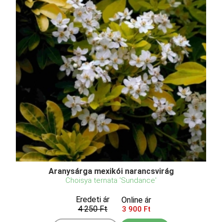
Aranysárga mexikói narancsvirág
Choisya ternata 'Sundance'
Eredeti ár
Online ár
4 250 Ft
3 900 Ft