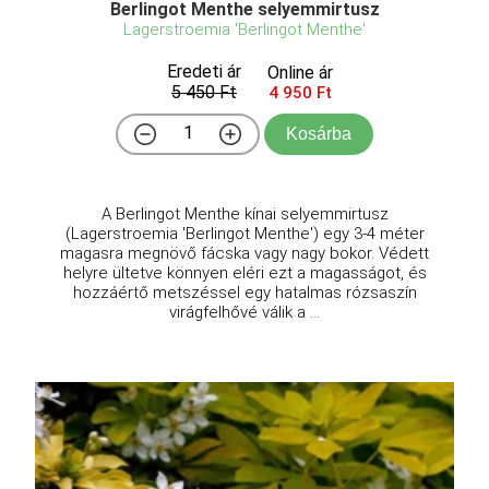
Berlingot Menthe selyemmirtusz
Lagerstroemia 'Berlingot Menthe'
Eredeti ár
Online ár
5 450 Ft
4 950 Ft
Kosárba
A Berlingot Menthe kínai selyemmirtusz
(Lagerstroemia 'Berlingot Menthe') egy 3-4 méter
magasra megnövő fácska vagy nagy bokor. Védett
helyre ültetve könnyen eléri ezt a magasságot, és
hozzáértő metszéssel egy hatalmas rózsaszín
virágfelhővé válik a ...