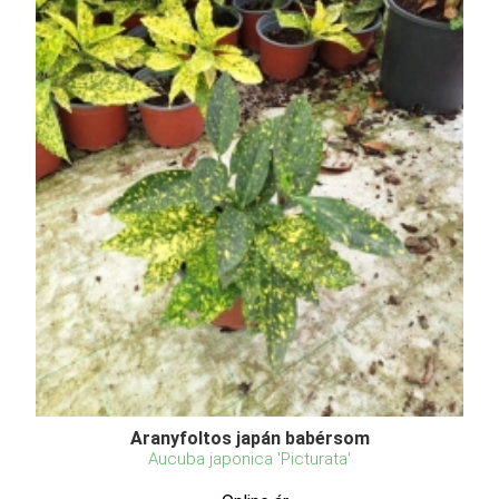
Aranyfoltos japán babérsom
Aucuba japonica 'Picturata'