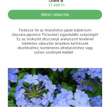
Online ár
17 600 Ft
Méret választás
Fedezze fel az Aranyfoltos japán babérsom
(Aucuba japonica 'Picturata') egyedülálló szépségét!
Ez az örökzöld díszcserje aranyozott levelével
tökéletes választás árnyékos kertrészek
díszítéséhez, konténeres elhelyezéshez vagy
színes sövények kialakít ...