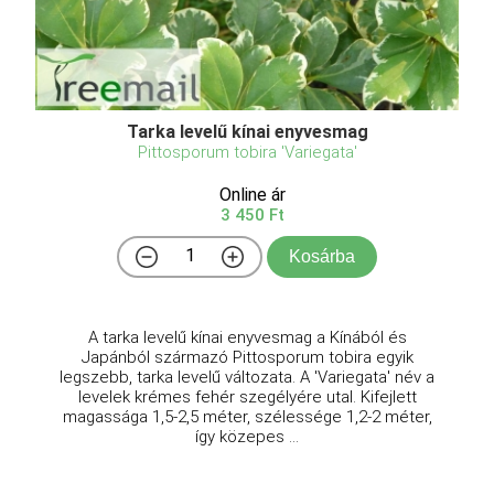
Tarka levelű kínai enyvesmag
Pittosporum tobira 'Variegata'
Online ár
3 450 Ft
Kosárba
A tarka levelű kínai enyvesmag a Kínából és
Japánból származó Pittosporum tobira egyik
legszebb, tarka levelű változata. A 'Variegata' név a
levelek krémes fehér szegélyére utal. Kifejlett
magassága 1,5-2,5 méter, szélessége 1,2-2 méter,
így közepes ...