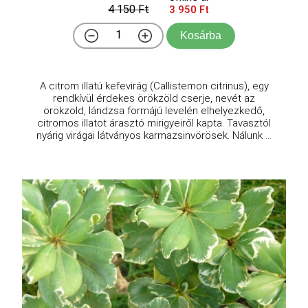
4 150 Ft
3 950 Ft
Kosárba
A citrom illatú kefevirág (Callistemon citrinus), egy
rendkívül érdekes örökzöld cserje, nevét az
örökzöld, lándzsa formájú levelén elhelyezkedő,
citromos illatot árasztó mirigyeiről kapta. Tavasztól
nyárig virágai látványos karmazsinvörösek. Nálunk ...