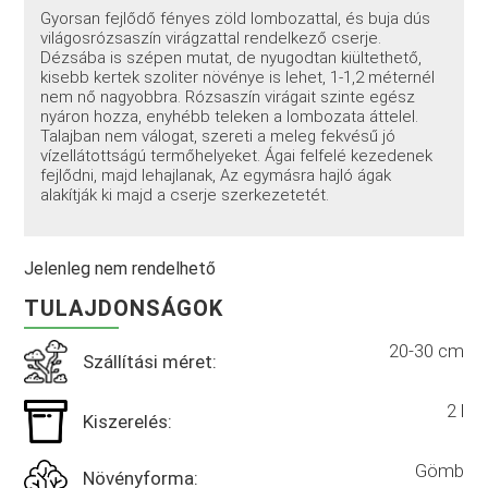
Gyorsan fejlődő fényes zöld lombozattal, és buja dús
világosrózsaszín virágzattal rendelkező cserje.
Dézsába is szépen mutat, de nyugodtan kiültethető,
kisebb kertek szoliter növénye is lehet, 1-1,2 méternél
nem nő nagyobbra. Rózsaszín virágait szinte egész
nyáron hozza, enyhébb teleken a lombozata áttelel.
Talajban nem válogat, szereti a meleg fekvésű jó
vízellátottságú termőhelyeket. Ágai felfelé kezedenek
fejlődni, majd lehajlanak, Az egymásra hajló ágak
alakítják ki majd a cserje szerkezetetét.
Jelenleg nem rendelhető
TULAJDONSÁGOK
20-30 cm
Szállítási méret:
2 l
Kiszerelés:
Gömb
Növényforma: