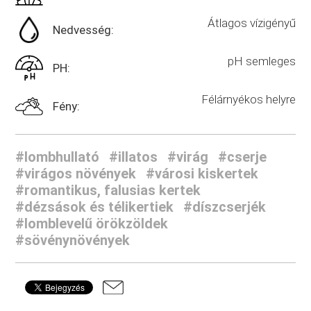
Átlagos vízigényű
Nedvesség:
pH semleges
PH:
Félárnyékos helyre
Fény:
#lombhullató
#illatos
#virág
#cserje
#virágos növények
#városi kiskertek
#romantikus, falusias kertek
#dézsások és télikertiek
#díszcserjék
#lomblevelű örökzöldek
#sövénynövények