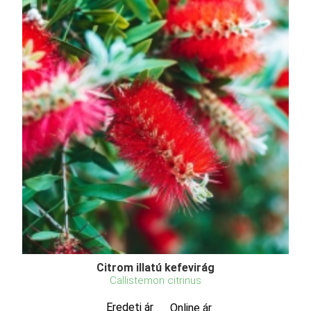
Citrom illatú kefevirág
Callistemon citrinus
Eredeti ár
Online ár