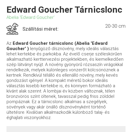
Edward Goucher Tárnicslonc
Abelia 'Edward Goucher'
20-30 cm
Szállítási méret:
Az
Edward Goucher tárnicslonc (Abelia 'Edward
Goucher' )
lenyűgöző dísznövény, mely ideális választás
lehet kertekbe és parkokba. Az évelő cserje széleskörűen
alkalmazható kerttervezési projektekben, és kiemelkedően
szép látványt nyújt. A növény gyönyörű rózsaszín virágokkal
rendelkezik, melyek különleges vonzerőt kölcsönöznek a
kertnek. Rendkívül télálló és ellenálló növény, mely kevés
gondozást igényel. A kompakt méretű bokor ideális
választás kisebb kertekbe is, és könnyen formázható a
kívánt alak szerint. A lombjai év közben változnak, télen
bronzvörös színt öltenek, tavasszal pedig friss zölddel
pompáznak. Ez a tárnicslonc alkalmas a szegélyek,
sövények vagy akár önálló dísznövényként történő
ültetésre. Kiválóan alkalmazkodik különböző talaj- és
éghajlati viszonyokhoz.