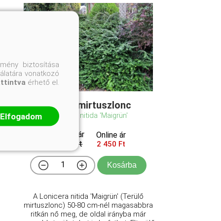
mény biztosítása
nálatára vonatkozó
attintva
érhető el.
Terülő mirtuszlonc
Lonicera nitida 'Maigrün'
Elfogadom
Eredeti ár
Online ár
2 950 Ft
2 450 Ft
Kosárba
A Lonicera nitida 'Maigrün' (Terülő
mirtuszlonc) 50-80 cm-nél magasabbra
ritkán nő meg, de oldal irányba már