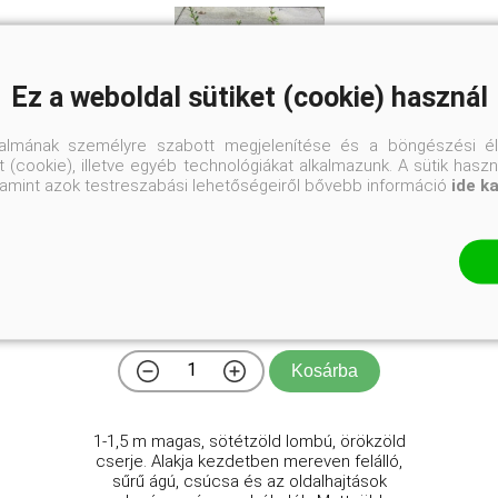
Ez a weboldal sütiket (cookie) használ
talmának személyre szabott megjelenítése és a böngészési él
 (cookie), illetve egyéb technológiákat alkalmazunk. A sütik hasz
valamint azok testreszabási lehetőségeiről bővebb információ
ide k
Elegant örökzöld mirtuszlonc
Lonicera nitida 'Elegant'
Online ár
2 950 Ft
Kosárba
1-1,5 m magas, sötétzöld lombú, örökzöld
cserje. Alakja kezdetben mereven felálló,
sűrű ágú, csúcsa és az oldalhajtások