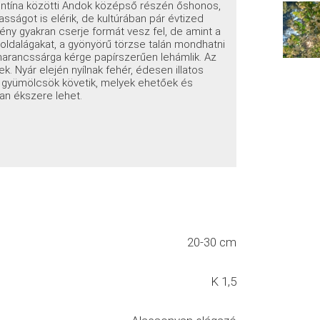
gentína közötti Andok középső részén őshonos,
ságot is elérik, de kultúrában pár évtized
vény gyakran cserje formát vesz fel, de amint a
ldalágakat, a gyönyörű törzse talán mondhatni
 narancssárga kérge papírszerűen lehámlik. Az
k. Nyár elején nyílnak fehér, édesen illatos
rű gyümölcsök követik, melyek ehetőek és
lan ékszere lehet.
20-30 cm
K 1,5