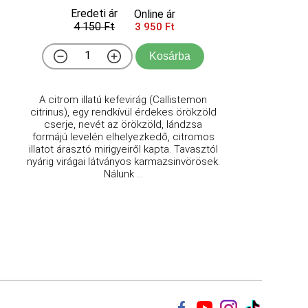
Eredeti ár
Online ár
4 150 Ft
3 950 Ft
Kosárba
A citrom illatú kefevirág (Callistemon
citrinus), egy rendkívül érdekes örökzöld
cserje, nevét az örökzöld, lándzsa
formájú levelén elhelyezkedő, citromos
illatot árasztó mirigyeiről kapta. Tavasztól
nyárig virágai látványos karmazsinvörösek.
Nálunk ...