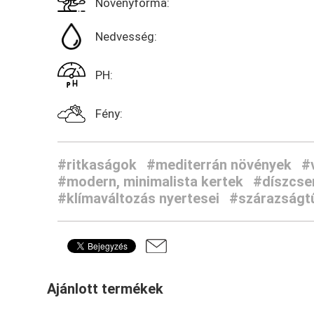
Növényforma:
Nedvesség:
PH:
Fény:
#ritkaságok
#mediterrán növények
#
#modern, minimalista kertek
#díszcse
#klímaváltozás nyertesei
#szárazságt
Ajánlott termékek