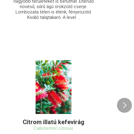
nagyobb területeket is befuthat. Elterülő
növésű, sűrű ágú örökzöld cserje.
Lombozata télen is élénk, fényeszöld.
Kiváló talajtakaró. A level ...
Citrom illatú kefevirág
Callistemon citrinus