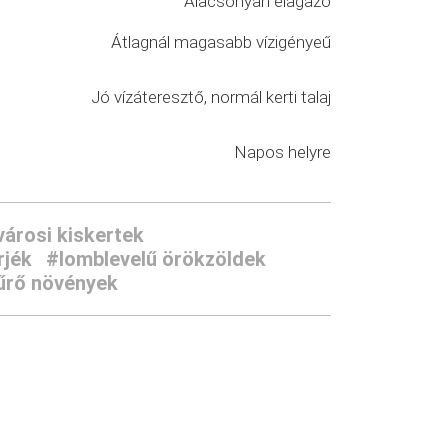
Alacsonyan elágazó
Átlagnál magasabb vízigényeű
Jó vízáteresztő, normál kerti talaj
Napos helyre
városi kiskertek
rjék
#lomblevelű örökzöldek
űrő növények