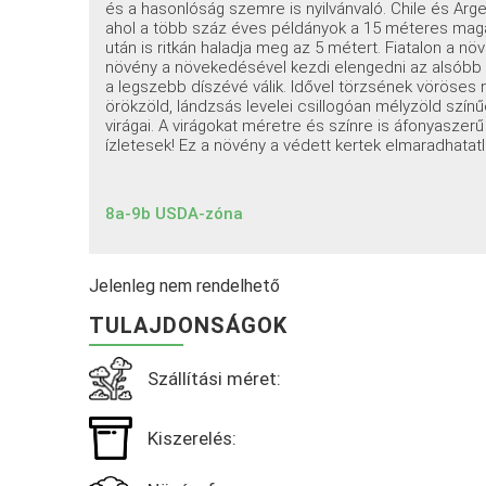
és a hasonlóság szemre is nyilvánvaló. Chile és Ar
ahol a több száz éves példányok a 15 méteres magas
után is ritkán haladja meg az 5 métert. Fiatalon a nö
növény a növekedésével kezdi elengedni az alsóbb o
a legszebb díszévé válik. Idővel törzsének vöröses
örökzöld, lándzsás levelei csillogóan mélyzöld színűe
virágai. A virágokat méretre és színre is áfonyasze
ízletesek! Ez a növény a védett kertek elmaradhatat
8a-9b USDA-zóna
Jelenleg nem rendelhető
TULAJDONSÁGOK
Szállítási méret:
Kiszerelés: