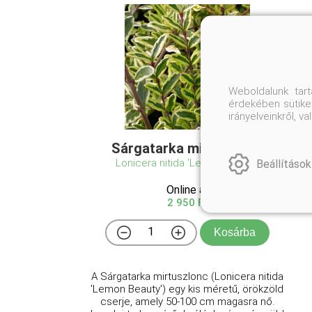
Weboldalunk tar
érdekében sütiket
irányelveinkről, 
Sárgatarka mirtuszlonc
Lonicera nitida 'Lemon Beauty'
Beállítások
Online ár
2 950 Ft
Kosárba
A Sárgatarka mirtuszlonc (Lonicera nitida
'Lemon Beauty') egy kis méretű, örökzöld
cserje, amely 50-100 cm magasra nő.