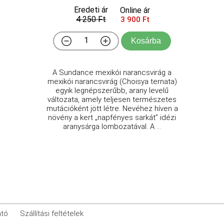
Eredeti ár
Online ár
4 250 Ft
3 900 Ft
Kosárba
A Sundance mexikói narancsvirág a
mexikói narancsvirág (Choisya ternata)
egyik legnépszerűbb, arany levelű
változata, amely teljesen természetes
mutációként jött létre. Nevéhez híven a
növény a kert „napfényes sarkát” idézi
aranysárga lombozatával. A ...
ató
Szállítási feltételek