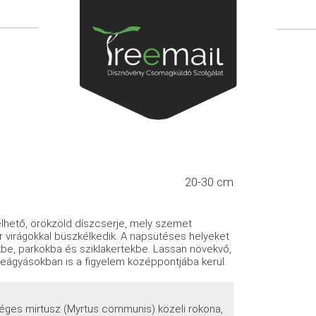
20-30 cm
lhető, örökzöld díszcserje, mely szemet
r virágokkal büszkélkedik. A napsütéses helyeket
ekbe, parkokba és sziklakertekbe. Lassan növekvő,
eágyásokban is a figyelem középpontjába kerül.
séges mirtusz (Myrtus communis) közeli rokona,