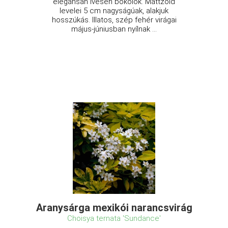
elegánsan ívesen bókolók. Mattzöld
levelei 5 cm nagyságúak, alakjuk
hosszúkás. Illatos, szép fehér virágai
május-júniusban nyílnak ...
Aranysárga mexikói narancsvirág
Choisya ternata 'Sundance'