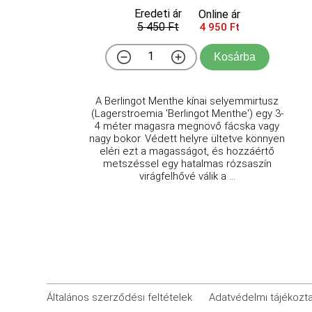
Eredeti ár
Online ár
5 450 Ft
4 950 Ft
Kosárba
A Berlingot Menthe kínai selyemmirtusz
(Lagerstroemia 'Berlingot Menthe') egy 3-
4 méter magasra megnövő fácska vagy
nagy bokor. Védett helyre ültetve könnyen
eléri ezt a magasságot, és hozzáértő
metszéssel egy hatalmas rózsaszín
virágfelhővé válik a ...
Általános szerződési feltételek
Adatvédelmi tájékozt