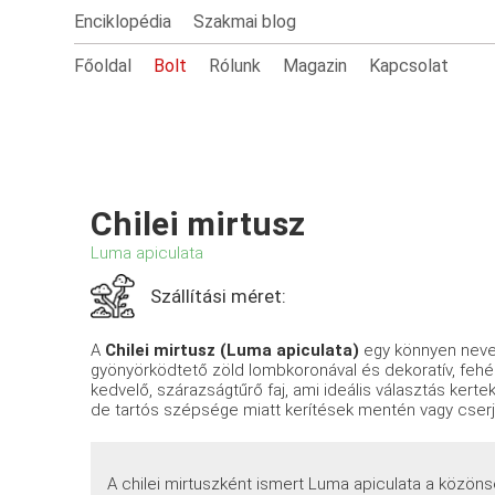
Enciklopédia
Szakmai blog
Főoldal
Bolt
Rólunk
Magazin
Kapcsolat
Chilei mirtusz
Luma apiculata
Szállítási méret:
A
Chilei mirtusz (Luma apiculata)
egy könnyen neve
gyönyörködtető zöld lombkoronával és dekoratív, fehé
kedvelő, szárazságtűrő faj, ami ideális választás kert
de tartós szépsége miatt kerítések mentén vagy cserj
A chilei mirtuszként ismert Luma apiculata a közön