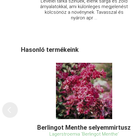
Levelei tarka színűek, élénk sárga és zöld
árnyalatokkal, ami különleges megjelenést
kölcsönöz a növénynek. Tavasszal és
nyáron apr ...
Hasonló termékeink
Berlingot Menthe selyemmirtusz
Lagerstroemia 'Berlingot Menthe'