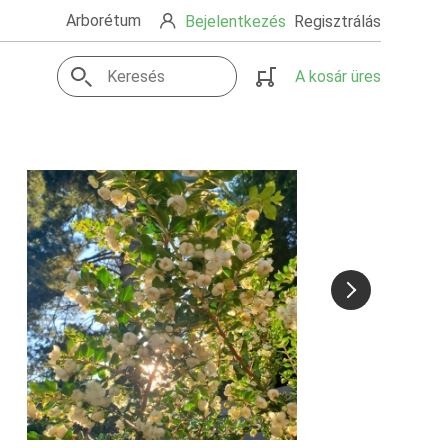
Arborétum
Bejelentkezés
Regisztrálás
A kosár üres