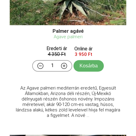
Palmer agávé
Agave palmeri
Eredeti ár
Online ár
4 350 Ft
3 950 Ft
Kosárba
Az Agave palmeri mediterrán eredetű, Egyesült
Államokban, Arizona déli részén, Új-Mexikó
délnyugati részén őshonos növény. Impozáns
méreteivel, akár 90-120 cm-es vastag, húsos,
lándzsa alakú, kékes zöld leveleivel hívja fel magára
a figyelmet. A növé ...