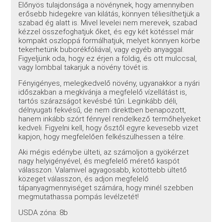
Előnyös tulajdonsága a növénynek, hogy amennyiben
erősebb hidegekre van kilátás, könnyen téliesíthetjük a
szabad ég alatt is. Mivel levelei nem merevek, szabad
kézzel összefoghatjuk őket, és egy két kötéssel már
kompakt oszloppá formálhatjuk, melyet könnyen körbe
tekerhetünk buborékfóliával, vagy egyéb anyaggal.
Figyeljünk oda, hogy ez érjen a földig, és ott mulccsal,
vagy lombbal takarjuk a növény tövét is.
Fényigényes, melegkedvelő növény, ugyanakkor a nyári
időszakban a megkívánja a megfelelő vízellátást is,
tartós szárazságot kevésbé tűri. Leginkább déli,
délnyugati fekvésű, de nem direktben benapozott,
hanem inkább szórt fénnyel rendelkező termőhelyeket
kedveli. Figyelni kell, hogy ősztől egyre kevesebb vizet
kapjon, hogy megfelelően felkészülhessen a télre.
Aki mégis edénybe ülteti, az számoljon a gyökérzet
nagy helyigényével, és megfelelő mérető kaspót
válasszon. Valamivel agyagosabb, kötöttebb ültető
közeget válasszon, és adjon megfelelő
tápanyagmennyiséget számára, hogy minél szebben
megmutathassa pompás levélzetét!
USDA zóna: 8b