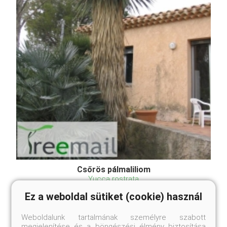
Csőrös pálmaliliom
Yucca rostrata
Ez a weboldal sütiket (cookie) használ
Eredeti ár
Online ár
4 450 Ft
3 950 Ft
Weboldalunk tartalmának személyre szabott
megjelenítése és a böngészési élmény biztosítása