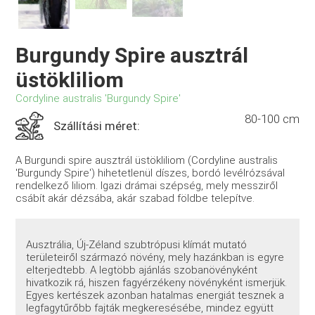
Burgundy Spire ausztrál
üstökliliom
Cordyline australis 'Burgundy Spire'
80-100 cm
Szállítási méret:
A Burgundi spire ausztrál üstökliliom (Cordyline australis
'Burgundy Spire') hihetetlenül díszes, bordó levélrózsával
rendelkező liliom. Igazi drámai szépség, mely messziről
csábít akár dézsába, akár szabad földbe telepítve.
Ausztrália, Új-Zéland szubtrópusi klímát mutató
területeiről származó növény, mely hazánkban is egyre
elterjedtebb. A legtöbb ajánlás szobanövényként
hivatkozik rá, hiszen fagyérzékeny növényként ismerjük.
Egyes kertészek azonban hatalmas energiát tesznek a
legfagytűrőbb fajták megkeresésébe, mindez együtt