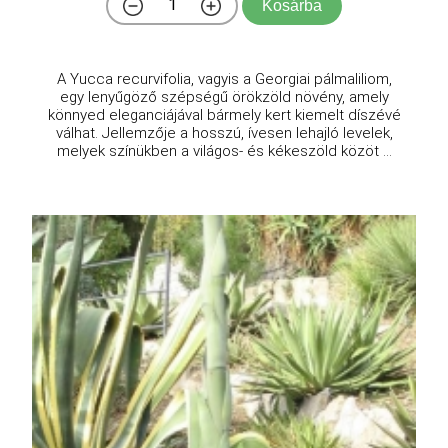
Kosárba
A Yucca recurvifolia, vagyis a Georgiai pálmaliliom,
egy lenyűgöző szépségű örökzöld növény, amely
könnyed eleganciájával bármely kert kiemelt díszévé
válhat. Jellemzője a hosszú, ívesen lehajló levelek,
melyek színükben a világos- és kékeszöld közöt ...