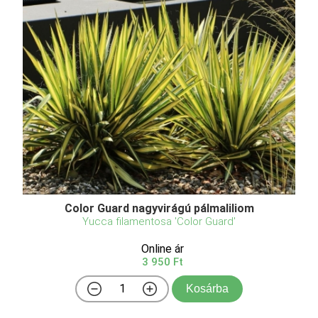
Color Guard nagyvirágú pálmaliliom
Yucca filamentosa 'Color Guard'
Online ár
3 950 Ft
Kosárba