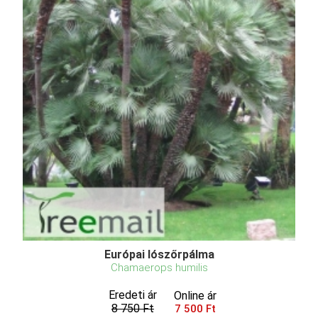
Európai lószőrpálma
Chamaerops humilis
Eredeti ár
Online ár
8 750 Ft
7 500 Ft