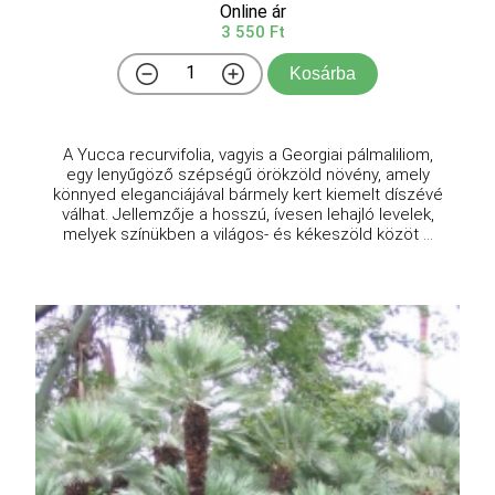
Online ár
3 550 Ft
Kosárba
A Yucca recurvifolia, vagyis a Georgiai pálmaliliom,
egy lenyűgöző szépségű örökzöld növény, amely
könnyed eleganciájával bármely kert kiemelt díszévé
válhat. Jellemzője a hosszú, ívesen lehajló levelek,
melyek színükben a világos- és kékeszöld közöt ...