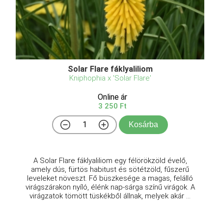
Solar Flare fáklyaliliom
Kniphophia x 'Solar Flare'
Online ár
3 250 Ft
Kosárba
A Solar Flare fáklyaliliom egy félörökzöld évelő,
amely dús, fürtös habitust és sötétzöld, fűszerű
leveleket növeszt. Fő büszkesége a magas, felálló
virágszárakon nyíló, élénk nap-sárga színű virágok. A
virágzatok tömött tüskékből állnak, melyek akár ...