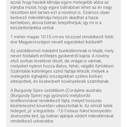
azzal, hogy hazánk klímája egyre melegebb abba az
irányba mutat, hogy egyre bátrabban lehet az év nagy
részében kint tartani ezt a növényt is. Számos olyan
kedvező mikroklímájú helyszín akadhat a hazai
kertekben, ahova bátran telepíthetjük, így mi is a
készletlistánkba vettük.
1 méter magas 10-15 cm-es törzzsel rendelkező több
éve Magyarországon nevelt egyedeket küldünk!!!
Az üstökliliomot másként bunkóliliomnak is hívják, mely
nevet földalatti erőteljes gyökeréről kapta. A növény
első sorban levelével díszít, de virágai is vannak,
melyeket nyáron hozza illatos, fehér, végálló fürtökben.
Számtalan különleges színű fajtája létezik, melyek a
melegebb éghajlatú országokban széles körben
elterjedtek, és közkedvelt növényeknek számítanak.
A Burgundy Spire üstökliliom (Cordyline australis
(Burgundy Spire) egy gyönyörű mélybordó
levélkoronával rendelkező fajta, melyet hosszas
kísérletezést követően választottak ki. Az elmúlt telek
hidegeit, pl. a legutóbbi -7,6 Celsius fokot könnyedén
átvészelte kint, így bátran ajánljuk védett mikroklímával
rendelkező udvarokba.