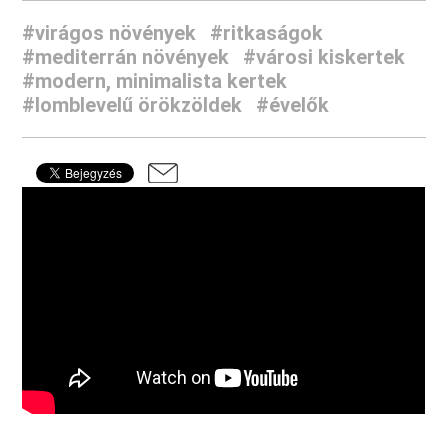
#virágos növények
#ritkaságok
#mediterrán növények
#városi kiskertek
#modern, minimalista kertek
#lomblevelű örökzöldek
#évelők