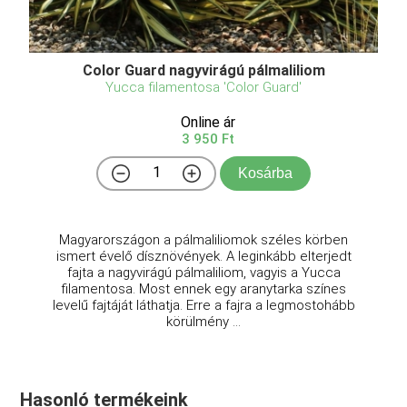
Color Guard nagyvirágú pálmaliliom
Yucca filamentosa 'Color Guard'
Online ár
3 950 Ft
Kosárba
Magyarországon a pálmaliliomok széles körben
ismert évelő dísznövények. A leginkább elterjedt
fajta a nagyvirágú pálmaliliom, vagyis a Yucca
filamentosa. Most ennek egy aranytarka színes
levelű fajtáját láthatja. Erre a fajra a legmostohább
körülmény ...
Hasonló termékeink