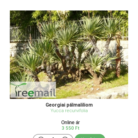
Georgiai pálmaliliom
Yucca recurvifolia
Online ár
3 550 Ft