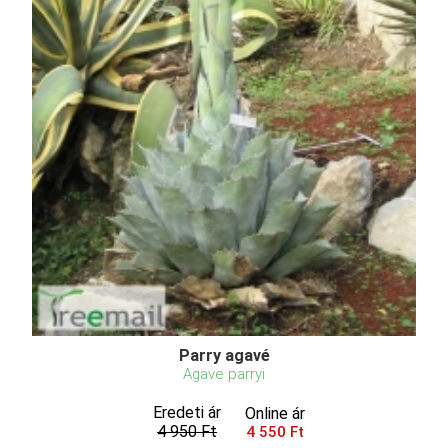
Parry agavé
Agave parryi
Eredeti ár
Online ár
4 950 Ft
4 550 Ft