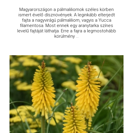
Magyarországon a pálmaliliomok széles körben
ismert évelő dísznövények. A leginkább elterjedt
fajta a nagyvirágú pálmaliliom, vagyis a Yucca
filamentosa. Most ennek egy aranytarka színes
levelű fajtáját láthatja. Erre a fajra a legmostohább
körülmény ...