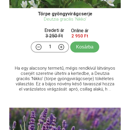
Törpe gyöngyvirágcserje
Deutzia gracilis 'Nikko'
Eredeti ár
Online ár
3 250 Ft
2 950 Ft
Kosárba
Ha egy alacsony termetű, mégis rendkívül látványos
cserjét szeretne ültetni a kertedbe, a Deutzia
gracilis 'Nikko' (törpe gyöngyvirágcserje) tökéletes
választás. Ez a bájos növény késő tavasszal hozza
el varázslatos virágzását: apró, csillag alakú, h ...