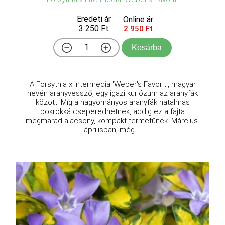
Eredeti ár
Online ár
3 250 Ft
2 950 Ft
Kosárba
A Forsythia x intermedia 'Weber's Favorit', magyar
nevén aranyvessző, egy igazi kuriózum az aranyfák
között. Míg a hagyományos aranyfák hatalmas
bokrokká cseperedhetnek, addig ez a fajta
megmarad alacsony, kompakt termetűnek. Március-
áprilisban, még ...