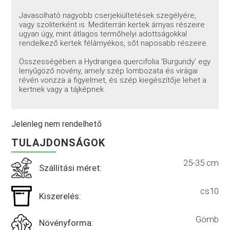
Javasolható nagyobb cserjekiültetések szegélyére,
vagy szoliterként is. Mediterrán kertek árnyas részeire
ugyan úgy, mint átlagos termőhelyi adottságokkal
rendelkező kertek félárnyékos, sőt naposabb részeire.
Összességében a Hydrangea quercifolia 'Burgundy' egy
lenyűgöző növény, amely szép lombozata és virágai
révén vonzza a figyelmet, és szép kiegészítője lehet a
kertnek vagy a tájképnek.
Jelenleg nem rendelhető
TULAJDONSÁGOK
25-35 cm
Szállítási méret:
cs10
Kiszerelés:
Gömb
Növényforma: