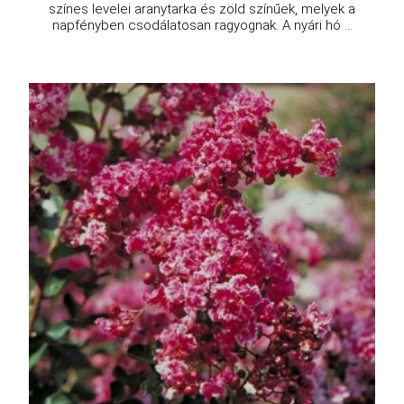
színes levelei aranytarka és zöld színűek, melyek a
napfényben csodálatosan ragyognak. A nyári hó ...