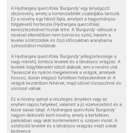
A Hydrangea quercifolia 'Burgundy' egy lenyűgöző
dísznövény, amely a hortenziafélék családjába tartozik.
Ez a növény egy hibrid fajta, amelyet a hagyományos
tölgylevelű hortenzia (Hydrangea quercifolia)
keresztezésével hoztak létre. A 'Burgundy' változat a
nevével ellentétben nem borvörös színű, hanem a
levelei sötétzöldek és őszi időszakban aranybarna
színeződést mutatnak.
A Hydrangea quercifolia 'Burgundy' jellegzetessége a
nagy méretű, lombos levelek és a látványos virágzás. A
levelek tölgyfalevelet idéző alakúak, ami a nevére utal.
Tavasszal és nyáron megjelennek a virágok, amelyek
hosszú, dúsan elágazó fürtökben helyezkednek el. A
virágok kezdetben fehérek, majd idővel rózsaszínné és
vörössé válnak.
Ez a növény igényli a részleges árnyékot vagy az
enyhén napos helyeket, valamint a jó vízelvezetést és a
kissé savas talajt. A Hydrangea quercifolia 'Burgundy'
nagyon dekoratív kerti növény, amely a kertekben,
parkokban vagy akár konténerként is szépen mutat. A
sötétzöld levelek és a látványos virágzás miatt sokak
kedvence.