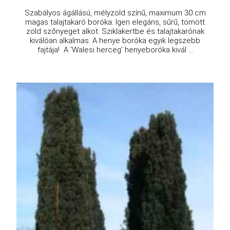
Szabályos ágállású, mélyzöld színű, maximum 30 cm
magas talajtakaró boróka. Igen elegáns, sűrű, tömött
zöld szőnyeget alkot. Sziklakertbe és talajtakarónak
kiválóan alkalmas. A henye boróka egyik legszebb
fajtája! A 'Walesi herceg' henyeboróka kivál ...