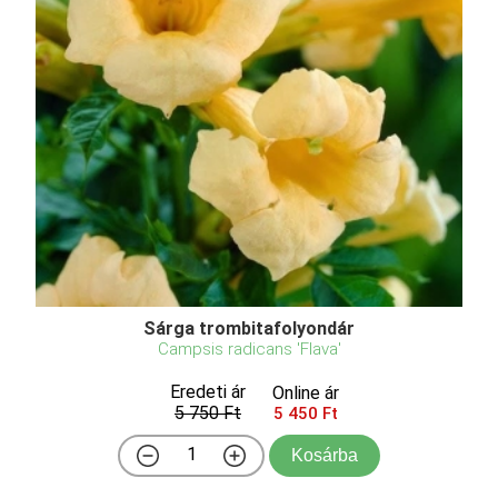
Sárga trombitafolyondár
Campsis radicans 'Flava'
Eredeti ár
Online ár
5 750 Ft
5 450 Ft
Kosárba