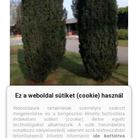
Ez a weboldal sütiket (cookie) használ
Robosztus oszlopos tiszafa
Taxus baccata 'Fastigiata Robusta'
Weboldalunk tartalmának személyre szabott
megjelenítése és a böngészési élmény biztosítása
érdekében sütiket (cookie), illetve egyéb
Eredeti ár
Online ár
technológiákat alkalmazunk. A sütik használatára
4 950 Ft
4 450 Ft
vonatkozó irányelveinkről, valamint azok testreszabási
lehetőségeiről bővebb információ
ide kattintva
Kosárba