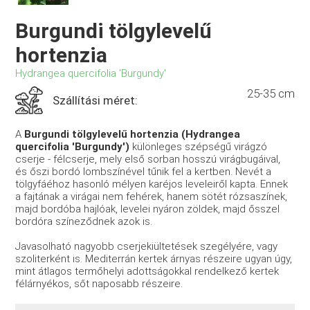
Burgundi tölgylevelű
hortenzia
Hydrangea quercifolia 'Burgundy'
25-35 cm
Szállítási méret:
A
Burgundi tölgylevelű hortenzia (Hydrangea
quercifolia 'Burgundy')
különleges szépségű virágzó
cserje - félcserje, mely első sorban hosszú virágbugáival,
és őszi bordó lombszínével tűnik fel a kertben. Nevét a
tölgyfáéhoz hasonló mélyen karéjos leveleiről kapta. Ennek
a fajtának a virágai nem fehérek, hanem sötét rózsaszínek,
majd bordóba hajlóak, levelei nyáron zöldek, majd ősszel
bordóra színeződnek azok is.
Javasolható nagyobb cserjekiültetések szegélyére, vagy
szoliterként is. Mediterrán kertek árnyas részeire ugyan úgy,
mint átlagos termőhelyi adottságokkal rendelkező kertek
félárnyékos, sőt naposabb részeire.