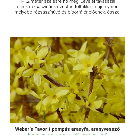
1-1,2 méter szélesre nő meg. Levelei tavasszal
élénk rózsaszínűek ezüstös foltokkal, majd nyáron
mélyebb rózsaszínűvé és bíborrá érlelődnek, ősszel
...
Weber's Favorit pompás aranyfa, aranyvessző
Forsythia x intermedia 'Weber's Favorit'