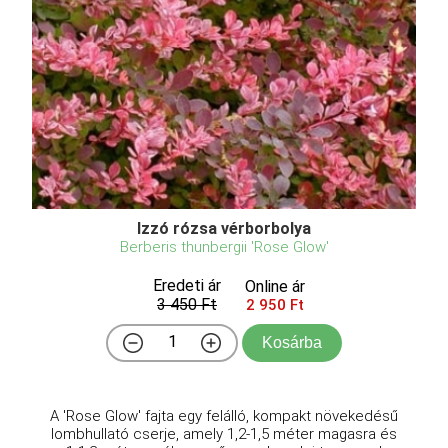
Izzó rózsa vérborbolya
Berberis thunbergii 'Rose Glow'
Eredeti ár
Online ár
3 450 Ft
2 950 Ft
Kosárba
A 'Rose Glow' fajta egy felálló, kompakt növekedésű
lombhullató cserje, amely 1,2-1,5 méter magasra és