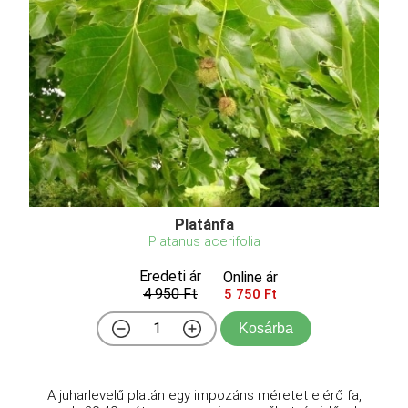
Platánfa
Platanus acerifolia
Eredeti ár
Online ár
4 950 Ft
5 750 Ft
Kosárba
A juharlevelű platán egy impozáns méretet elérő fa,