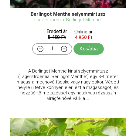
Berlingot Menthe selyemmirtusz
Lagerstroemia 'Berlingot Menthe'
Eredeti ár
Online ár
5 450 Ft
4 950 Ft
Kosárba
A Berlingot Menthe kínai selyemmirtusz
(Lagerstroemia 'Berlingot Menthe') egy 3-4 méter
magasra megnövő fácska vagy nagy bokor. Védett
helyre ültetve könnyen eléri ezt a magasságot, és
hozzáértő metszéssel egy hatalmas rózsaszín
virágfelhővé válik a ...