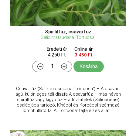
Spirálfűz, csavarfűz
Salix matsudana 'Tortuosa'
Eredeti ár
Online ár
4 250 Ft
3 450 Ft
Kosárba
Csavarfűz (Salix matsudana 'Tortuosa') – A csavart
ágú, különleges téli díszfa A csavarfűz – más néven
spirálfűz vagy kígyófűz – a fűzfafélék (Salicaceae)
családjába tartozó, Kínából és Koreából származó
lombhullató fa. A 'Tortuosa' fajtajelzés a lat ...