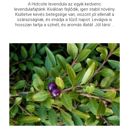
A Hidcote levendula az egyik kedvenc
levendulafajtánk. Kiválóan fejlődik, igen stabil növény.
Kiültetve kevés betegsége van, viszont jól ellenáll a
szárazságnak, és imádja a tűző napot. Levágva is
hosszan tartja a színét, és aromás illatát. Jól társí ...