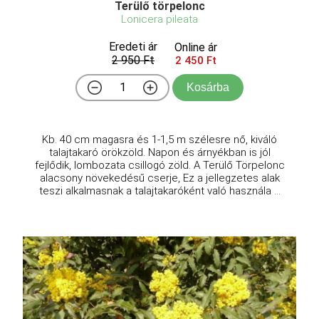
Terülő törpelonc
Lonicera pileata
Eredeti ár
Online ár
2 950 Ft
2 450 Ft
Kosárba
Kb. 40 cm magasra és 1-1,5 m szélesre nő, kiváló
talajtakaró örökzöld. Napon és árnyékban is jól
fejlődik, lombozata csillogó zöld. A Terülő Törpelonc
alacsony növekedésű cserje, Ez a jellegzetes alak
teszi alkalmasnak a talajtakaróként való használa ...