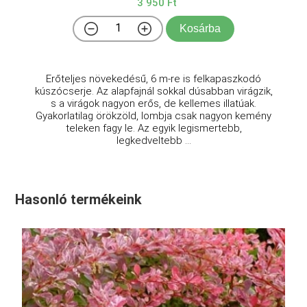
3 950 Ft
Kosárba
Erőteljes növekedésű, 6 m-re is felkapaszkodó
kúszócserje. Az alapfajnál sokkal dúsabban virágzik,
s a virágok nagyon erős, de kellemes illatúak.
Gyakorlatilag örökzöld, lombja csak nagyon kemény
teleken fagy le. Az egyik legismertebb,
legkedveltebb ...
Hasonló termékeink