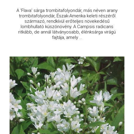
A 'Flava' sárga trombitafolyondár, más néven arany
trombitafolyondár, Észak-Amerika keleti részéről
származó, rendkívül erőteljes növekedésű
lombhullató kúszónövény. A Campsis radicans
ritkább, de annál látványosabb, élénksárga virágú
fajtája, amely ...