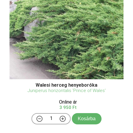
Walesi herceg henyeboróka
Juniperus horizontalis 'Prince of Wales'
Online ár
3 950 Ft
Kosárba