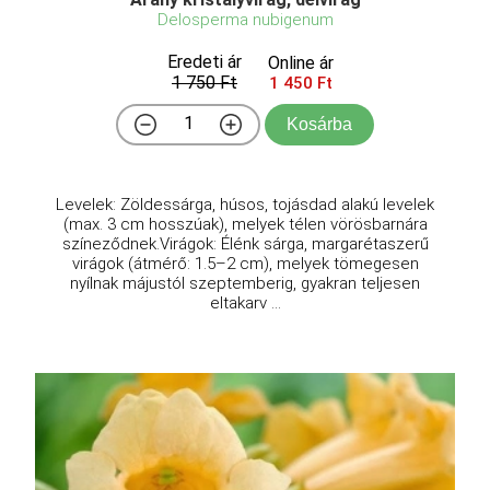
Delosperma nubigenum
Eredeti ár
Online ár
1 750 Ft
1 450 Ft
Kosárba
Levelek: Zöldessárga, húsos, tojásdad alakú levelek
(max. 3 cm hosszúak), melyek télen vörösbarnára
színeződnek.Virágok: Élénk sárga, margarétaszerű
virágok (átmérő: 1.5–2 cm), melyek tömegesen
nyílnak májustól szeptemberig, gyakran teljesen
eltakarv ...