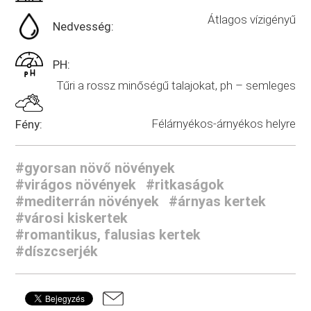
Átlagos vízigényű
Nedvesség:
PH:
Tűri a rossz minőségű talajokat, ph – semleges
Félárnyékos-árnyékos helyre
Fény:
#gyorsan növő növények
#virágos növények
#ritkaságok
#mediterrán növények
#árnyas kertek
#városi kiskertek
#romantikus, falusias kertek
#díszcserjék