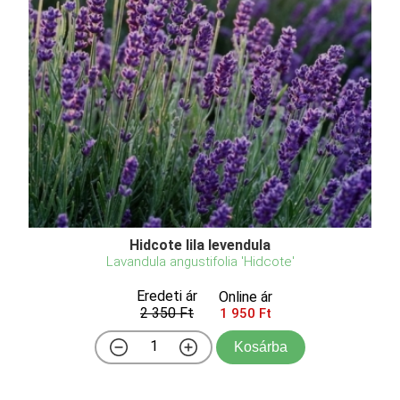
Hidcote lila levendula
Lavandula angustifolia 'Hidcote'
Eredeti ár
Online ár
2 350 Ft
1 950 Ft
Kosárba