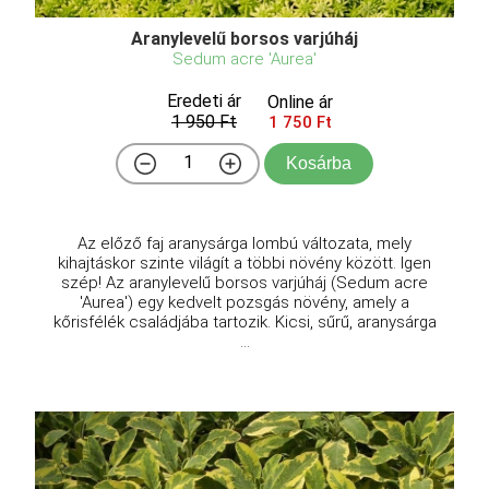
Aranylevelű borsos varjúháj
Sedum acre 'Aurea'
Eredeti ár
Online ár
1 950 Ft
1 750 Ft
Kosárba
Az előző faj aranysárga lombú változata, mely
kihajtáskor szinte világít a többi növény között. Igen
szép! Az aranylevelű borsos varjúháj (Sedum acre
'Aurea') egy kedvelt pozsgás növény, amely a
kőrisfélék családjába tartozik. Kicsi, sűrű, aranysárga
...