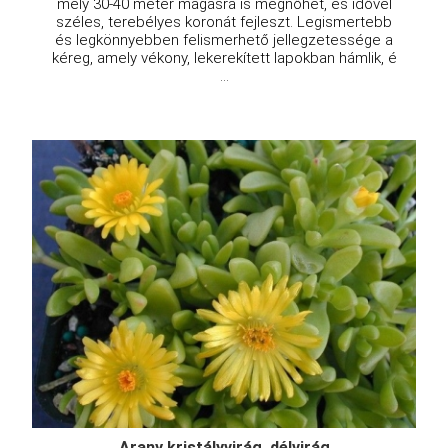
mely 30-40 méter magasra is megnőhet, és idővel
széles, terebélyes koronát fejleszt. Legismertebb
és legkönnyebben felismerhető jellegzetessége a
kéreg, amely vékony, lekerekített lapokban hámlik, é
...
Arany kristályvirág, délvirág