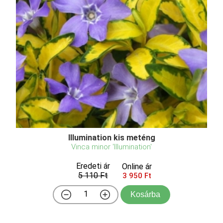
Illumination kis meténg
Vinca minor 'Illumination'
Eredeti ár
Online ár
5 110 Ft
3 950 Ft
Kosárba