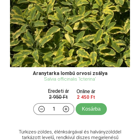
Aranytarka lombú orvosi zsálya
Salvia officinalis 'Icterina'
Eredeti ár
Online ár
2 950 Ft
2 450 Ft
Kosárba
Türkizes-zöldes, élénksárgával és halványzölddel
tarkázott levelű, rendkívül díszes megjelenésű