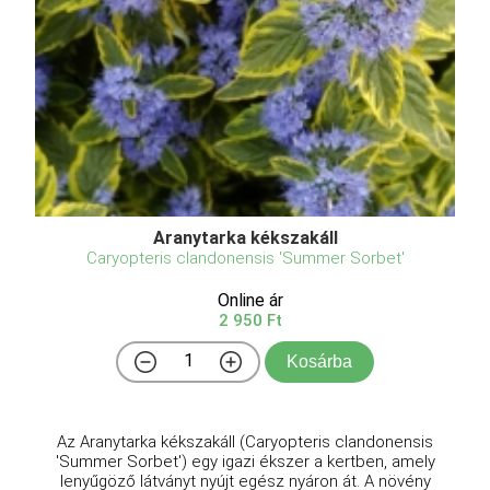
Aranytarka kékszakáll
Caryopteris clandonensis 'Summer Sorbet'
Online ár
2 950 Ft
Kosárba
Az Aranytarka kékszakáll (Caryopteris clandonensis
'Summer Sorbet') egy igazi ékszer a kertben, amely
lenyűgöző látványt nyújt egész nyáron át. A növény