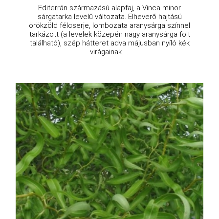
Editerrán származású alapfaj, a Vinca minor
sárgatarka levelű változata. Elheverő hajtású
örökzöld félcserje, lombozata aranysárga színnel
tarkázott (a levelek közepén nagy aranysárga folt
található), szép hátteret adva májusban nyíló kék
virágainak. ...