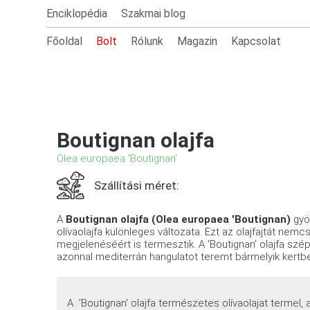
Enciklopédia
Szakmai blog
Főoldal
Bolt
Rólunk
Magazin
Kapcsolat
Boutignan olajfa
Olea europaea 'Boutignan'
Szállítási méret:
A
Boutignan olajfa (Olea europaea 'Boutignan)
gyö
olívaolajfa különleges változata. Ezt az olajfajtát ne
megjelenéséért is termesztik. A 'Boutignan' olajfa szé
azonnal mediterrán hangulatot teremt bármelyik kertb
A 'Boutignan' olajfa természetes olívaolajat termel, 