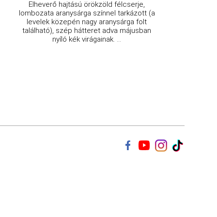
Elheverő hajtású örökzöld félcserje,
lombozata aranysárga színnel tarkázott (a
levelek közepén nagy aranysárga folt
található), szép hátteret adva májusban
nyíló kék virágainak. ...