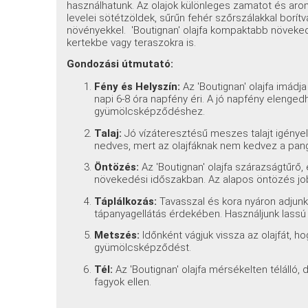
használhatunk. Az olajok különleges zamatot és ar
levelei sötétzöldek, sűrűn fehér szőrszálakkal borí
növényekkel. 'Boutignan' olajfa kompaktabb növekedé
kertekbe vagy teraszokra is.
Gondozási útmutató:
Fény és Helyszín:
Az 'Boutignan' olajfa imádja
napi 6-8 óra napfény éri. A jó napfény eleng
gyümölcsképződéshez.
Talaj:
Jó vízáteresztésű meszes talajt igényel.
nedves, mert az olajfáknak nem kedvez a pang
Öntözés:
Az 'Boutignan' olajfa szárazságtűrő
növekedési időszakban. Az alapos öntözés job
Táplálkozás:
Tavasszal és kora nyáron adjunk
tápanyagellátás érdekében. Használjunk lassú
Metszés:
Időnként vágjuk vissza az olajfát, h
gyümölcsképződést.
Tél:
Az 'Boutignan' olajfa mérsékelten télálló,
fagyok ellen.