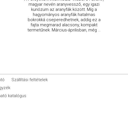
magyar nevén aranyvessző, egy igazi
kuriózum az aranyfák között. Míg a
hagyományos aranyfák hatalmas
bokrokká cseperedhetnek, addig ez a
fajta megmarad alacsony, kompakt
termetűnek. Március-áprilisban, még ...
ató
Szállítási feltételek
egyzék
ató katalógus