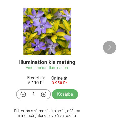
Illumination kis meténg
Vinca minor 'Illumination'
Eredeti ár
Online ár
5 110 Ft
3 950 Ft
Kosárba
Editerrán származású alapfaj, a Vinca
minor sárgatarka levelű változata.