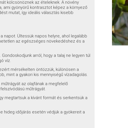
omát kölcsönöznek az ételeknek. A növény
tva, ami gyönyörű kontrasztot képez a környező
st mutat, így ideális választás kisebb
 a napot. Ültessük napos helyre, ahol legalább
edhetetlen az egészséges növekedéshez és a
 Gondoskodjunk arról, hogy a talaj ne legyen túl
ó víz.
, ezért mérsékelten öntözzük, különösen a
b, mint a gyakori kis mennyiségű vízadagolás.
 műtrágyát az olajfának a megfelelő
 felszívódású műtrágyát.
ogy megtartsuk a kívánt formát és serkentsük a
 de hideg időjárás esetén védjük a gyökereit a