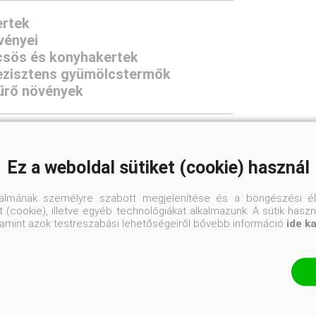
ertek
vényei
sös és konyhakertek
ezisztens gyümölcstermők
űrő növények
Ez a weboldal sütiket (cookie) használ
talmának személyre szabott megjelenítése és a böngészési él
 (cookie), illetve egyéb technológiákat alkalmazunk. A sütik hasz
valamint azok testreszabási lehetőségeiről bővebb információ
ide k