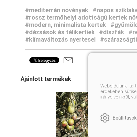
#mediterrán növények
#napos sziklak
#rossz termőhelyi adottságú kertek nö
#modern, minimalista kertek
#gyümölc
#dézsások és télikertiek
#díszfák
#r
#klímaváltozás nyertesei
#szárazságt
Ajánlott termékek
Weboldalunk tar
érdekében sütiket
irányelveinkről, 
Beállítások