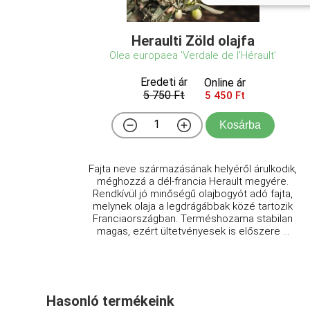
Heraulti Zöld olajfa
Olea europaea 'Verdale de l'Hérault'
Eredeti ár
Online ár
5 750 Ft
5 450 Ft
Kosárba
Fajta neve származásának helyéről árulkodik,
méghozzá a dél-francia Herault megyére.
Rendkívül jó minőségű olajbogyót adó fajta,
melynek olaja a legdrágábbak közé tartozik
Franciaországban. Terméshozama stabilan
magas, ezért ültetvényesek is előszere ...
Hasonló termékeink