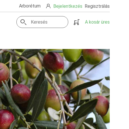
Arborétum
Bejelentkezés
Regisztrálás
A kosár üres