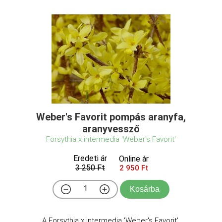
Weber's Favorit pompás aranyfa,
aranyvessző
Forsythia x intermedia 'Weber's Favorit'
Eredeti ár
Online ár
3 250 Ft
2 950 Ft
Kosárba
A Forsythia x intermedia 'Weber's Favorit',