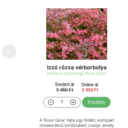
Izzó rózsa vérborbolya
Berberis thunbergii 'Rose Glow'
Eredeti ár
Online ár
3 450 Ft
2 950 Ft
Kosárba
A 'Rose Glow' fajta egy felálló, kompakt
növekedésű lombhullató cserje, amely