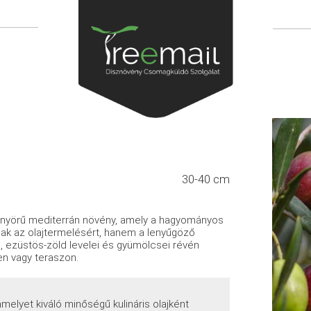
30-40 cm
nyörű mediterrán növény, amely a hagyományos
mcsak az olajtermelésért, hanem a lenyűgöző
p, ezüstös-zöld levelei és gyümölcsei révén
en vagy teraszon.
amelyet kiváló minőségű kulináris olajként