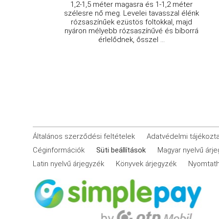
1,2-1,5 méter magasra és 1-1,2 méter
szélesre nő meg. Levelei tavasszal élénk
rózsaszínűek ezüstös foltokkal, majd
nyáron mélyebb rózsaszínűvé és bíborrá
érlelődnek, ősszel ...
Általános szerződési feltételek
Adatvédelmi tájékozt
Céginformációk
Süti beállítások
Magyar nyelvű árj
Latin nyelvű árjegyzék
Könyvek árjegyzék
Nyomtath