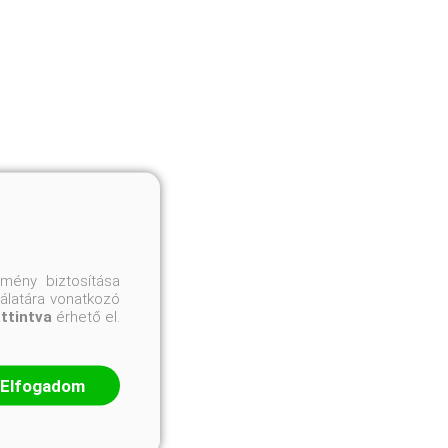
mény biztosítása
nálatára vonatkozó
attintva
érhető el.
Elfogadom