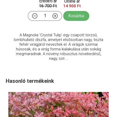
Eredeti ár
Online ár
16 700 Ft
14 900 Ft
Kosárba
A Magnolia 'Crystal Tulip' egy csapott törzsű,
lombhullató díszfa, amelyet elsősorban nagy, tiszta
fehér virágjáról neveztek el. A virágok szirmai
húsosak, és a virág forma kialakulása után sokáig
megmaradnak. A növény robusztus növekedésű,
nagy, söt ...
Hasonló termékeink