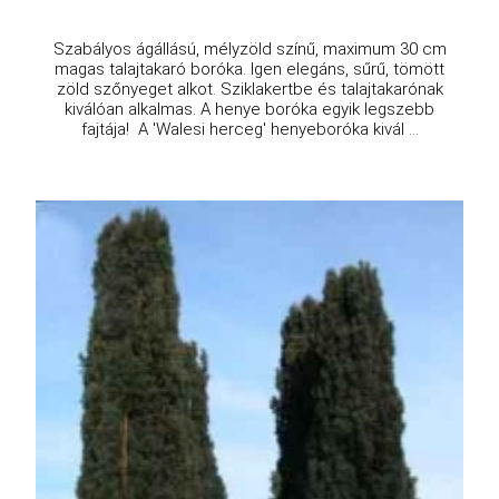
Szabályos ágállású, mélyzöld színű, maximum 30 cm
magas talajtakaró boróka. Igen elegáns, sűrű, tömött
zöld szőnyeget alkot. Sziklakertbe és talajtakarónak
kiválóan alkalmas. A henye boróka egyik legszebb
fajtája! A 'Walesi herceg' henyeboróka kivál ...