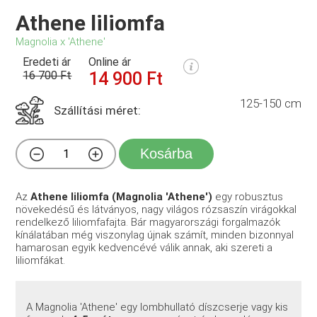
Athene liliomfa
Magnolia x 'Athene'
Eredeti ár
Online ár
16 700 Ft
14 900 Ft
125-150 cm
Szállítási méret:
Kosárba
Az
Athene liliomfa (Magnolia 'Athene')
egy robusztus
növekedésű és látványos, nagy világos rózsaszín virágokkal
rendelkező liliomfafajta. Bár magyarországi forgalmazók
kínálatában még viszonylag újnak számít, minden bizonnyal
hamarosan egyik kedvencévé válik annak, aki szereti a
liliomfákat.
A Magnolia 'Athene' egy lombhullató díszcserje vagy kis