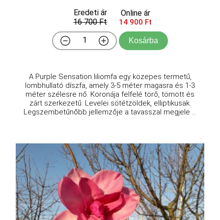
Eredeti ár
Online ár
16 700 Ft
14 900 Ft
Kosárba
A Purple Sensation liliomfa egy közepes termetű,
lombhullató díszfa, amely 3-5 méter magasra és 1-3
méter szélesre nő. Koronája felfelé törő, tömött és
zárt szerkezetű. Levelei sötétzöldek, elliptikusak.
Legszembetűnőbb jellemzője a tavasszal megjele ...