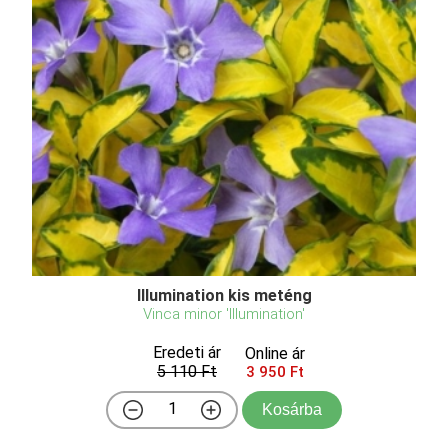
Illumination kis meténg
Vinca minor 'Illumination'
Eredeti ár
Online ár
5 110 Ft
3 950 Ft
Kosárba