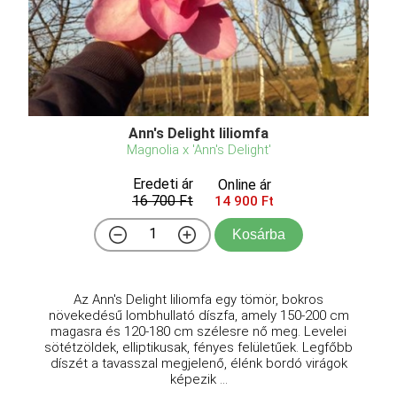
Ann's Delight liliomfa
Magnolia x 'Ann's Delight'
Eredeti ár
Online ár
16 700 Ft
14 900 Ft
Kosárba
Az Ann's Delight liliomfa egy tömör, bokros
növekedésű lombhullató díszfa, amely 150-200 cm
magasra és 120-180 cm szélesre nő meg. Levelei
sötétzöldek, elliptikusak, fényes felületűek. Legfőbb
díszét a tavasszal megjelenő, élénk bordó virágok
képezik ...