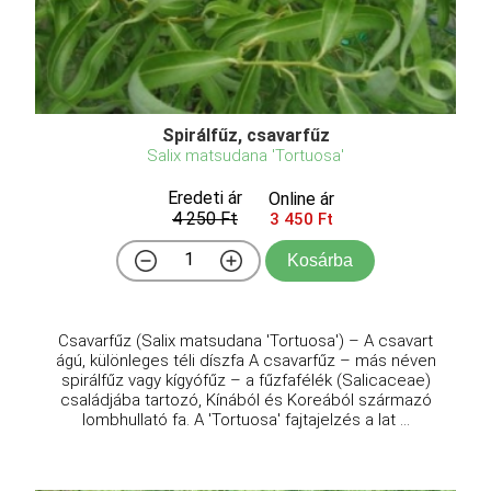
Spirálfűz, csavarfűz
Salix matsudana 'Tortuosa'
Eredeti ár
Online ár
4 250 Ft
3 450 Ft
Kosárba
Csavarfűz (Salix matsudana 'Tortuosa') – A csavart
ágú, különleges téli díszfa A csavarfűz – más néven
spirálfűz vagy kígyófűz – a fűzfafélék (Salicaceae)
családjába tartozó, Kínából és Koreából származó
lombhullató fa. A 'Tortuosa' fajtajelzés a lat ...