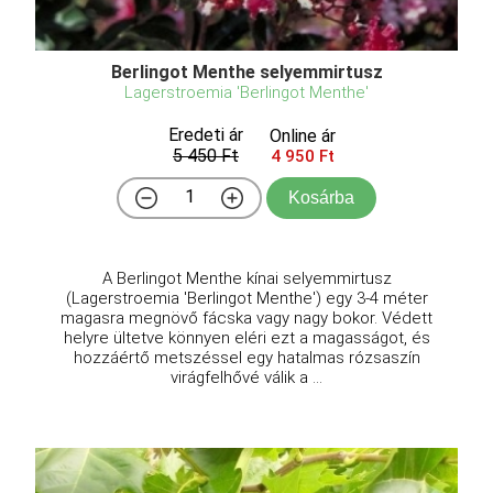
Berlingot Menthe selyemmirtusz
Lagerstroemia 'Berlingot Menthe'
Eredeti ár
Online ár
5 450 Ft
4 950 Ft
Kosárba
A Berlingot Menthe kínai selyemmirtusz
(Lagerstroemia 'Berlingot Menthe') egy 3-4 méter
magasra megnövő fácska vagy nagy bokor. Védett
helyre ültetve könnyen eléri ezt a magasságot, és
hozzáértő metszéssel egy hatalmas rózsaszín
virágfelhővé válik a ...