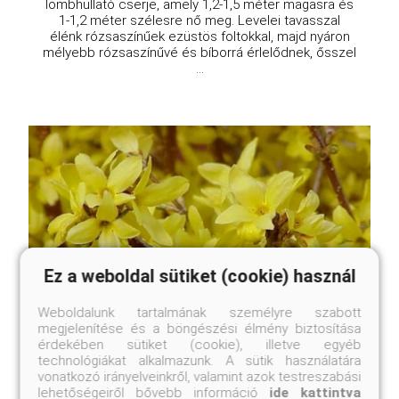
lombhullató cserje, amely 1,2-1,5 méter magasra és
1-1,2 méter szélesre nő meg. Levelei tavasszal
élénk rózsaszínűek ezüstös foltokkal, majd nyáron
mélyebb rózsaszínűvé és bíborrá érlelődnek, ősszel
...
Ez a weboldal sütiket (cookie) használ
Weboldalunk tartalmának személyre szabott
megjelenítése és a böngészési élmény biztosítása
érdekében sütiket (cookie), illetve egyéb
technológiákat alkalmazunk. A sütik használatára
vonatkozó irányelveinkről, valamint azok testreszabási
lehetőségeiről bővebb információ
ide kattintva
Weber's Favorit pompás aranyfa, aranyvessző