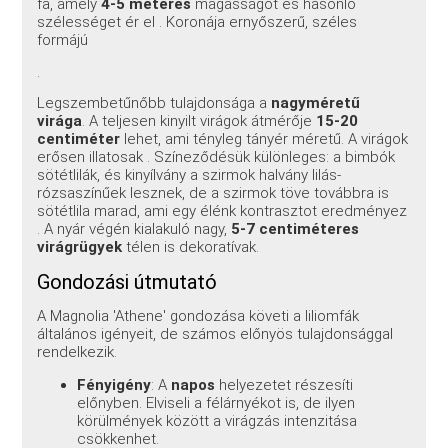
fa, amely
4-5 méteres
magasságot és hasonló
szélességet ér el . Koronája ernyőszerű, széles
formájú
.
Legszembetűnőbb tulajdonsága a
nagyméretű
virága
. A teljesen kinyilt virágok átmérője
15-20
centiméter
lehet, ami tényleg tányér méretű. A virágok
erősen illatosak . Színeződésük különleges: a bimbók
sötétlilák, és kinyílvány a szirmok halvány lilás-
rózsaszínűek lesznek, de a szirmok töve továbbra is
sötétlila marad, ami egy élénk kontrasztot eredményez
. A nyár végén kialakuló nagy,
5-7 centiméteres
virágrügyek
télen is dekoratívak.
Gondozási útmutató
A Magnolia 'Athene' gondozása követi a liliomfák
általános igényeit, de számos előnyös tulajdonsággal
rendelkezik.
Fényigény
: A
napos
helyezetet részesíti
előnyben. Elviseli a félárnyékot is, de ilyen
körülmények között a virágzás intenzitása
csökkenhet.