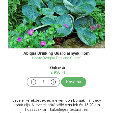
Abiqua Drinking Guard árnyékliliom
Hosta 'Abiqua Drinking Guard'
Online ár
2 950 Ft
Kosárba
Levelei kerekdedek és mélyen domborúak, mint egy
pohár alja. A levelek sötétzöld színűek és 15-20 cm
hosszúak, ami különleges textúrát és