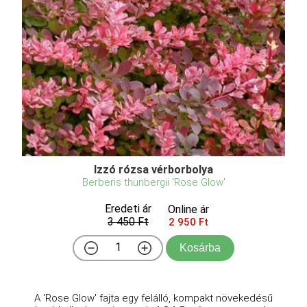
Izzó rózsa vérborbolya
Berberis thunbergii 'Rose Glow'
Eredeti ár
Online ár
3 450 Ft
2 950 Ft
Kosárba
A 'Rose Glow' fajta egy felálló, kompakt növekedésű