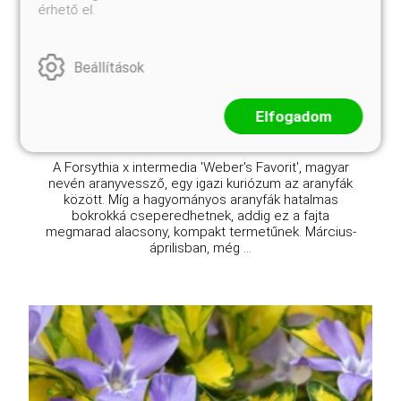
érhető el.
Forsythia x intermedia 'Weber's Favorit'
Eredeti ár
Online ár
Beállítások
3 250 Ft
2 950 Ft
Kosárba
Elfogadom
A Forsythia x intermedia 'Weber's Favorit', magyar
nevén aranyvessző, egy igazi kuriózum az aranyfák
között. Míg a hagyományos aranyfák hatalmas
bokrokká cseperedhetnek, addig ez a fajta
megmarad alacsony, kompakt termetűnek. Március-
áprilisban, még ...