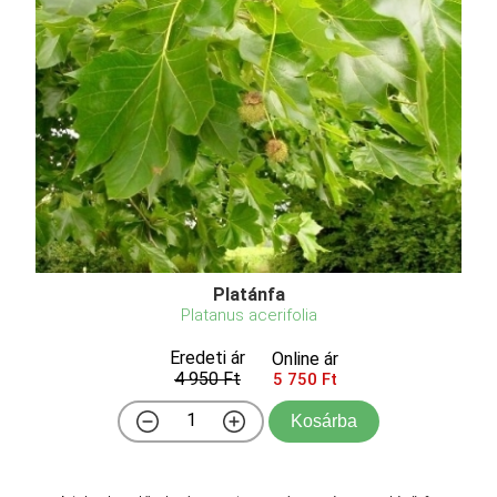
Platánfa
Platanus acerifolia
Eredeti ár
Online ár
4 950 Ft
5 750 Ft
Kosárba