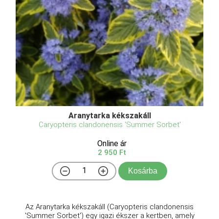
Aranytarka kékszakáll
Caryopteris clandonensis 'Summer Sorbet'
Online ár
2 950 Ft
Kosárba
Az Aranytarka kékszakáll (Caryopteris clandonensis
'Summer Sorbet') egy igazi ékszer a kertben, amely