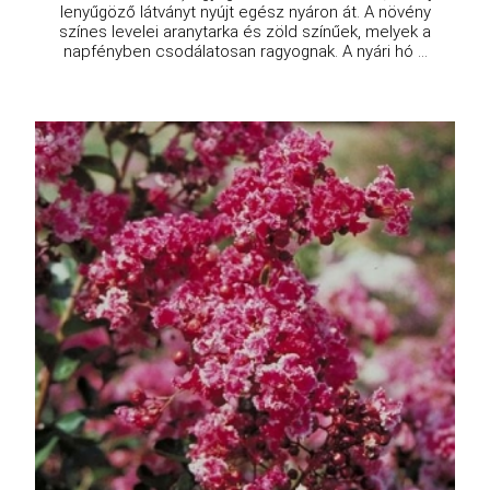
lenyűgöző látványt nyújt egész nyáron át. A növény
színes levelei aranytarka és zöld színűek, melyek a
napfényben csodálatosan ragyognak. A nyári hó ...