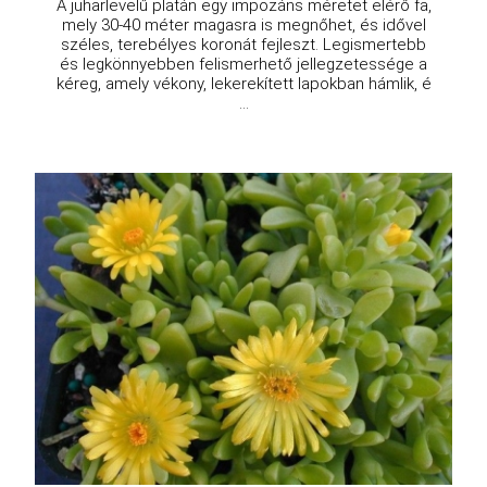
A juharlevelű platán egy impozáns méretet elérő fa,
mely 30-40 méter magasra is megnőhet, és idővel
széles, terebélyes koronát fejleszt. Legismertebb
és legkönnyebben felismerhető jellegzetessége a
kéreg, amely vékony, lekerekített lapokban hámlik, é
...