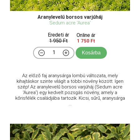
Aranylevelű borsos varjúháj
Sedum acre 'Aurea'
Eredeti ár
Online ár
1 950 Ft
1 750 Ft
Kosárba
Az előző faj aranysárga lombú változata, mely
kihajtáskor szinte világít a többi növény között. Igen
szép! Az aranylevelű borsos varjúháj (Sedum acre
'Aurea') egy kedvelt pozsgás növény, amely a
kőrisfélék családjába tartozik. Kicsi, sűrű, aranysárga
...