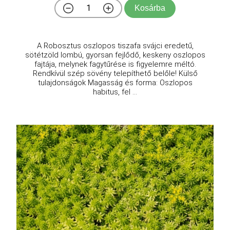
Kosárba
A Robosztus oszlopos tiszafa svájci eredetű,
sötétzöld lombú, gyorsan fejlődő, keskeny oszlopos
fajtája, melynek fagytűrése is figyelemre méltó.
Rendkívül szép sövény telepíthető belőle! Külső
tulajdonságok Magasság és forma: Oszlopos
habitus, fel ...