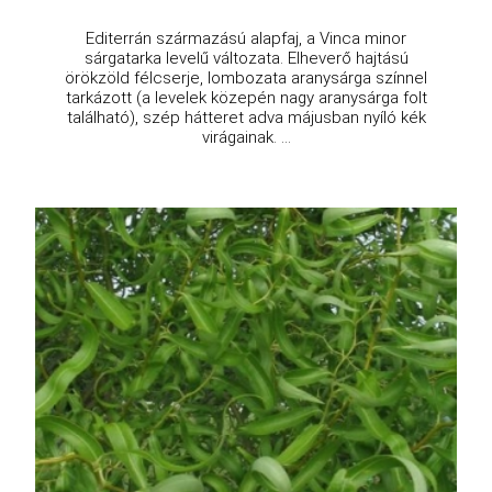
Editerrán származású alapfaj, a Vinca minor
sárgatarka levelű változata. Elheverő hajtású
örökzöld félcserje, lombozata aranysárga színnel
tarkázott (a levelek közepén nagy aranysárga folt
található), szép hátteret adva májusban nyíló kék
virágainak. ...