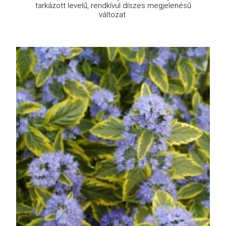
tarkázott levelű, rendkívül díszes megjelenésű
változat.