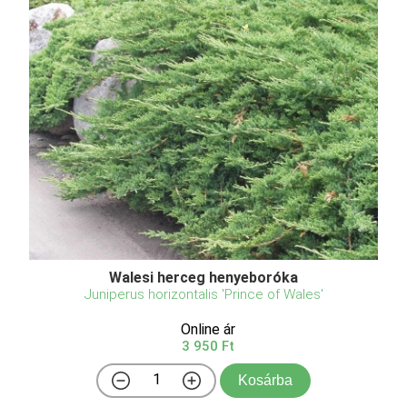
Walesi herceg henyeboróka
Juniperus horizontalis 'Prince of Wales'
Online ár
3 950 Ft
Kosárba