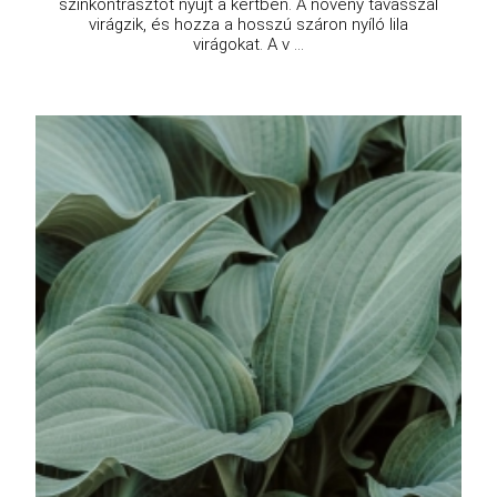
színkontrasztot nyújt a kertben. A növény tavasszal
virágzik, és hozza a hosszú száron nyíló lila
virágokat. A v ...