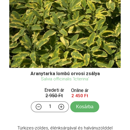
Aranytarka lombú orvosi zsálya
Salvia officinalis 'Icterina'
Eredeti ár
Online ár
2 950 Ft
2 450 Ft
Kosárba
Türkizes-zöldes, élénksárgával és halványzölddel