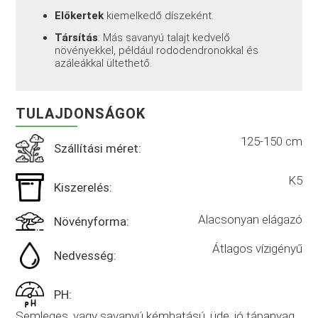
Előkertek
kiemelkedő díszeként.
Társítás
: Más savanyú talajt kedvelő
növényekkel, például rododendronokkal és
azáleákkal ültethető.
TULAJDONSÁGOK
125-150 cm
Szállítási méret:
K5
Kiszerelés:
Alacsonyan elágazó
Növényforma:
Átlagos vízigényű
Nedvesség:
PH:
Semleges, vagy savanyú kémhatású, üde, jó tápanyag