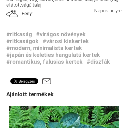
ellátottságú talaj
Napos helyre
Fény:
#ritkaság
#virágos növények
#ritkaságok
#városi kiskertek
#modern, minimalista kertek
#japán és keleties hangulatú kertek
#romantikus, falusias kertek
#díszfák
Ajánlott termékek