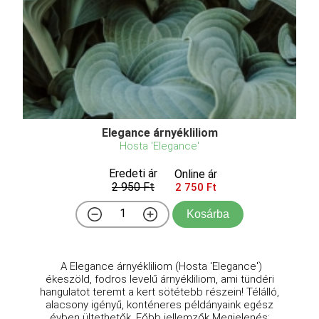
Elegance árnyékliliom
Hosta 'Elegance'
Eredeti ár
Online ár
2 950 Ft
2 750 Ft
Kosárba
A Elegance árnyékliliom (Hosta 'Elegance')
ékeszöld, fodros levelű árnyékliliom, ami tündéri
hangulatot teremt a kert sötétebb részein! Télálló,
alacsony igényű, konténeres példányaink egész
évben ültethetők. Főbb jellemzők Megjelenés: