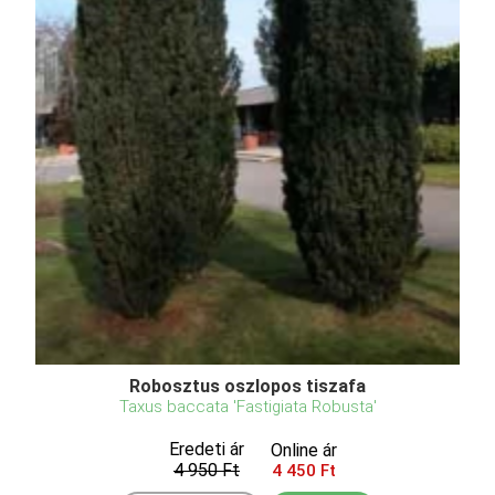
Robosztus oszlopos tiszafa
Taxus baccata 'Fastigiata Robusta'
Eredeti ár
Online ár
4 950 Ft
4 450 Ft