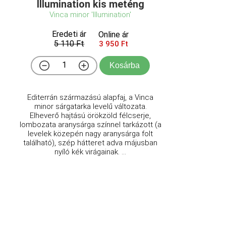
Illumination kis meténg
Vinca minor 'Illumination'
Eredeti ár
Online ár
5 110 Ft
3 950 Ft
Kosárba
Editerrán származású alapfaj, a Vinca
minor sárgatarka levelű változata.
Elheverő hajtású örökzöld félcserje,
lombozata aranysárga színnel tarkázott (a
levelek közepén nagy aranysárga folt
található), szép hátteret adva májusban
nyíló kék virágainak. ...