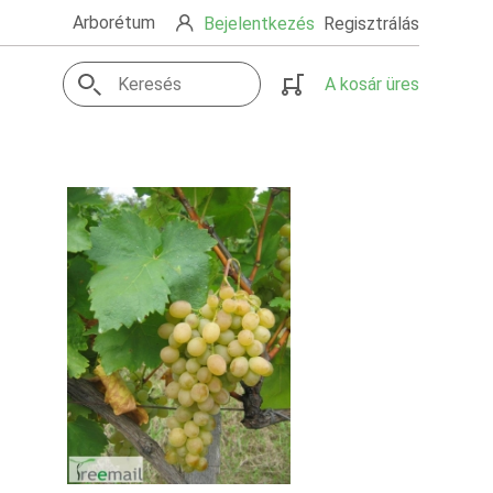
Arborétum
Bejelentkezés
Regisztrálás
A kosár üres