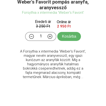
Weber's Favorit pompás aranyfa,
aranyvessző
Forsythia x intermedia 'Weber's Favorit'
Eredeti ár
Online ár
3 250 Ft
2 950 Ft
Kosárba
A Forsythia x intermedia 'Weber's Favorit',
magyar nevén aranyvessző, egy igazi
kuriózum az aranyfák között. Míg a
hagyományos aranyfák hatalmas
bokrokká cseperedhetnek, addig ez a
fajta megmarad alacsony, kompakt
termetűnek. Március-áprilisban, még ...