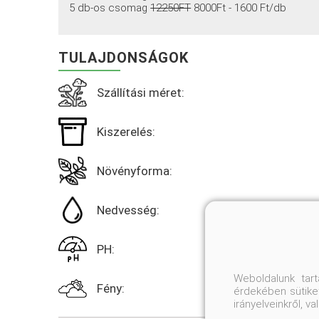
5 db-os csomag
12250FT
8000Ft - 1600 Ft/db
TULAJDONSÁGOK
Szállítási méret:
Kiszerelés:
Növényforma:
Nedvesség:
PH:
Weboldalunk tar
Fény:
érdekében sütiket
irányelveinkről, 