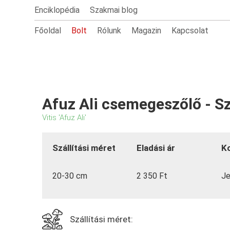
Enciklopédia
Szakmai blog
Főoldal
Bolt
Rólunk
Magazin
Kapcsolat
Afuz Ali csemegeszőlő - 
Vitis 'Afuz Ali'
Szállítási méret
Eladási ár
K
20-30 cm
2 350 Ft
Je
Szállítási méret: