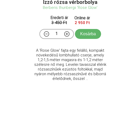
Izzó rózsa vérborbolya
Berberis thunbergii 'Rose Glow'
Eredeti ár
Online ár
3 450 Ft
2 950 Ft
Kosárba
A 'Rose Glow' fajta egy felálló, kompakt
növekedésű lombhullató cserje, amely
1,2-1,5 méter magasra és 1-1,2 méter
szélesre nő meg. Levelei tavasszal élénk
rózsaszínűek ezüstös foltokkal, majd
nyáron mélyebb rózsaszínűvé és bíborrá
érlelődnek, ősszel ...