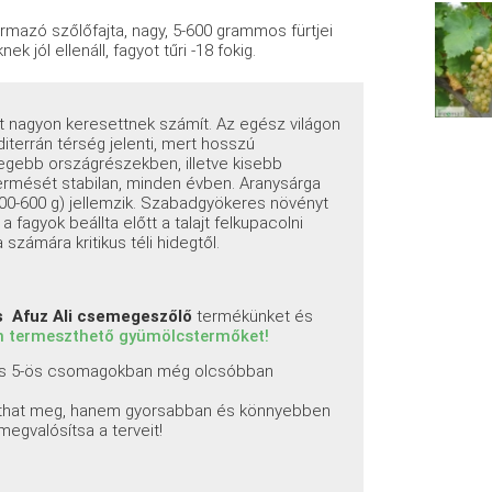
zármazó szőlőfajta, nagy, 5-600 grammos fürtjei
jól ellenáll, fagyot tűri -18 fokig.
tt nagyon keresettnek számít. Az egész világon
iterrán térség jelenti, mert hosszú
egebb országrészekben, illetve kisebb
ermését stabilan, minden évben. Aranysárga
(500-600 g) jellemzik. Szabadgyökeres növényt
 fagyok beállta előtt a talajt felkupacolni
 számára kritikus téli hidegtől.
es
Afuz Ali csemegeszőlő
termékünket és
 termeszthető gyümölcstermőket!
 és 5-ös csomagokban még olcsóbban
ríthat meg, hanem gyorsabban és könnyebben
 megvalósítsa a terveit!