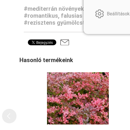
#mediterrán növények
#madárbarát ke
Beállítások
#romantikus, falusias kertek
#gyümölc
#rezisztens gyümölcstermők
#kúszó- 
Hasonló termékeink