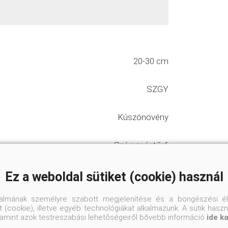
20-30 cm
SZGY
Kúszónövény
Szárazságtűrő
Talajban nem válogat
Ez a weboldal sütiket (cookie) használ
talmának személyre szabott megjelenítése és a böngészési él
Napos helyre
 (cookie), illetve egyéb technológiákat alkalmazunk. A sütik hasz
valamint azok testreszabási lehetőségeiről bővebb információ
ide k