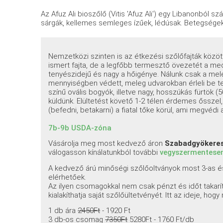
Az Afuz Ali bioszőlő (Vitis 'Afuz Ali') egy Libanonból s
sárgák, kellemes semleges ízűek, lédúsak. Betegségeknek 
Nemzetközi szinten is az étkezési szőlőfajták közö
ismert fajta, de a legfőbb termesztő övezetét a med
tenyészidejű és nagy a hőigénye. Nálunk csak a mel
mennyiségben védett, meleg udvarokban érleli be t
színű ovális bogyók, illetve nagy, hosszúkás fürtök 
küldünk. Elültetést követő 1-2 télen érdemes ősszel, a
(befedni, betakarni) a fiatal tőke körül, ami megvédi a
7b-9b USDA-zóna
Vásárolja meg most kedvező áron
Szabadgyöker
válogasson kínálatunkból további
vegyszermentesen
A kedvező árú minőségi szőlőoltványok most 3-as
elérhetőek.
Az ilyen csomagokkal nem csak pénzt és időt taka
kialakíthatja saját szőlőültetvényét. Itt az ideje, hogy
1 db ára
2450Ft
- 1920 Ft
3 db-os csomag
7350Ft
5280Ft - 1760 Ft/db