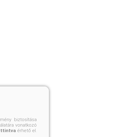
mény biztosítása
nálatára vonatkozó
attintva
érhető el.