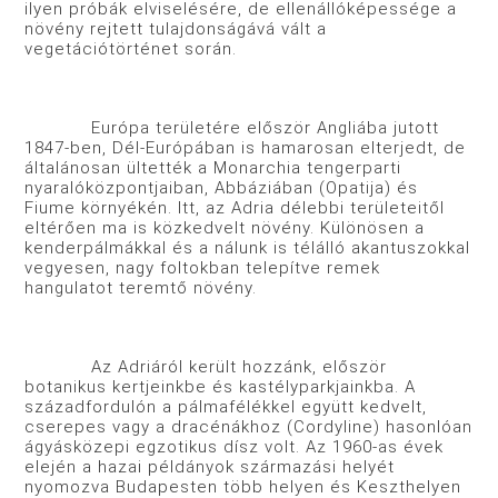
ilyen próbák elviselésére, de ellenállóképessége a
növény rejtett tulajdonságává vált a
vegetációtörténet során.
Európa területére először Angliába jutott
1847-ben, Dél-Európában is hamarosan elterjedt, de
általánosan ültették a Monarchia tengerparti
nyaralóközpontjaiban, Abbáziában (Opatija) és
Fiume környékén. Itt, az Adria délebbi területeitől
eltérően ma is közkedvelt növény. Különösen a
kenderpálmákkal és a nálunk is télálló akantuszokkal
vegyesen, nagy foltokban telepítve remek
hangulatot teremtő növény.
Az Adriáról került hozzánk, először
botanikus kertjeinkbe és kastélyparkjainkba. A
századfordulón a pálmafélékkel együtt kedvelt,
cserepes vagy a dracénákhoz (Cordyline) hasonlóan
ágyásközepi egzotikus dísz volt. Az 1960-as évek
elején a hazai példányok származási helyét
nyomozva Budapesten több helyen és Keszthelyen