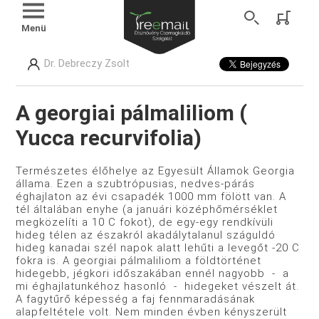
Menü
Dr. Debreczy Zsolt
A georgiai pálmaliliom (
Yucca recurvifolia)
Természetes élőhelye az Egyesült Államok Georgia
állama. Ezen a szubtrópusias, nedves-párás
éghajlaton az évi csapadék 1000 mm fölött van. A
tél általában enyhe (a januári középhőmérséklet
megközelíti a 10 C fokot), de egy-egy rendkívüli
hideg télen az északról akadálytalanul száguldó
hideg kanadai szél napok alatt lehűti a levegőt -20 C
fokra is. A georgiai pálmaliliom a földtörténet
hidegebb, jégkori időszakában ennél nagyobb - a
mi éghajlatunkéhoz hasonló - hidegeket vészelt át.
A fagytűrő képesség a faj fennmaradásának
alapfeltétele volt. Nem minden évben kényszerült