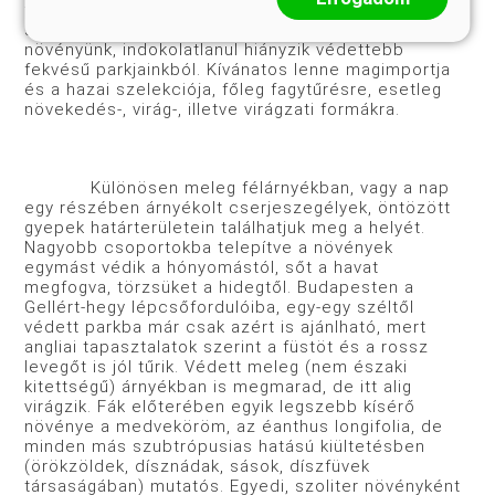
törzsnek (klónnak) tekinthető. E fagytűrőbb és
szubtrópusi hangulatával meghatározó hangulatú
növényünk, indokolatlanul hiányzik védettebb
fekvésű parkjainkból. Kívánatos lenne magimportja
és a hazai szelekciója, főleg fagytűrésre, esetleg
növekedés-, virág-, illetve virágzati formákra.
Különösen meleg félárnyékban, vagy a nap
egy részében árnyékolt cserjeszegélyek, öntözött
gyepek határterületein találhatjuk meg a helyét.
Nagyobb csoportokba telepítve a növények
egymást védik a hónyomástól, sőt a havat
megfogva, törzsüket a hidegtől. Budapesten a
Gellért-hegy lépcsőfordulóiba, egy-egy széltől
védett parkba már csak azért is ajánlható, mert
angliai tapasztalatok szerint a füstöt és a rossz
levegőt is jól tűrik. Védett meleg (nem északi
kitettségű) árnyékban is megmarad, de itt alig
virágzik. Fák előterében egyik legszebb kísérő
növénye a medveköröm, az éanthus longifolia, de
minden más szubtrópusias hatású kiültetésben
(örökzöldek, dísznádak, sások, díszfüvek
társaságában) mutatós. Egyedi, szoliter növényként