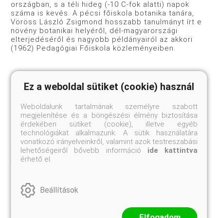
országban, s a téli hideg (-10 C-fok alatti) napok
száma is kevés. A pécsi főiskola botanika tanára,
Vöröss László Zsigmond hosszabb tanulmányt írt e
növény botanikai helyéről, dél-magyarországi
elterjedéséről és nagyobb példányairól az akkori
(1962) Pedagógiai Főiskola közleményeiben.
A faj tarka levelű formái inkább csak
Ez a weboldal sütiket (cookie) használ
érdekességek, s csak mesterkélt, művi
környezetben elfogadhatók. Az „Elegans Marginata”
Weboldalunk tartalmának személyre szabott
sárgaszélű forma, ma egyetlen ismertebb árjegyzék
megjelenítése és a böngészési élmény biztosítása
sem említi, csak a növénykedvelők körében cserél
érdekében sütiket (cookie), illetve egyéb
gazdát. A „Variegata” levéllemezének közepén sárga
technológiákat alkalmazunk. A sütik használatára
sáv húzódik. A Karl Sprenger kertészet Nápoly
vonatkozó irányelveinkről, valamint azok testreszabási
melletti Vomeroban szelektált formája.
lehetőségeiről bővebb információ
ide kattintva
Természetes megjelenésű, alacsonyabb, tömött
érhető el.
virágzata 1,8 méteres hosszú buga, rózsás
bimbóban fakadó virágokkal.
Beállítások
A georgiai pálmaliliom európai állományainak
többsége - főleg a közép-európaiak - egyetlen
Elfogadom