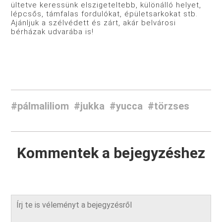
ültetve keressünk elszigeteltebb, különálló helyet,
lépcsős, támfalas fordulókat, épületsarkokat stb.
Ajánljuk a szélvédett és zárt, akár belvárosi
bérházak udvarába is!
#pálmaliliom
#jukka
#yucca
#törzses
Kommentek a bejegyzéshez