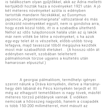
is találkoztam olyan gyűjtőkkel, akik az Adria melletti
kertjükből hozták haza a növényeket 1921 után. A jó
két méteres növényeket azóta is edényben
tartották mandarin fácskákkal, az Euonymus
japonica „Argenteomarginata” változatával és más
örökzöld növényekkel együtt, nem is gondolva arra,
hogy ezek közül több, itt is a szabadba ültethető.
Néhol az idős tulajdonosok halála után az új lakók
már nem vitték be télre a növényeket, s ha azok
egy-egy telet át is vészeltek, előbb-utóbb tövig
lefagyva, majd tavasszal tőből megújulva kezdték
most már szabadföldi életüket.... (A hosszú időn át
edényben nevelt, szobában teleltetett
pálmaliliomok törzse ugyanis a kiültetés után
hamarosan elpusztul.)
A georgiai pálmaliliom, termőhelyi igényei
szerint nálunk a Dráva környékén, illetve a Harsányi-
hegy déli lábánál és Pécs környékén terjedt el. Itt
még az elhagyott temetőkben is nagy tövek, másfél
méteres törzsű példányok vannak. E vidéken
nemcsak a hőösszeg nagyobb, hanem a csapadék
is több 150-200 milliméterrel, mint másutt az