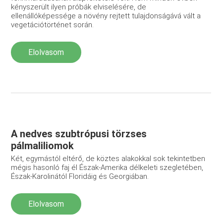
kényszerült ilyen próbák elviselésére, de
ellenállóképessége a növény rejtett tulajdonságává vált a
vegetációtörténet során.
Elolvasom
A nedves szubtrópusi törzses
pálmaliliomok
Két, egymástól eltérő, de köztes alakokkal sok tekintetben
mégis hasonló faj él Észak-Amerika délkeleti szegletében,
Észak-Karolinától Floridáig és Georgiában.
Elolvasom