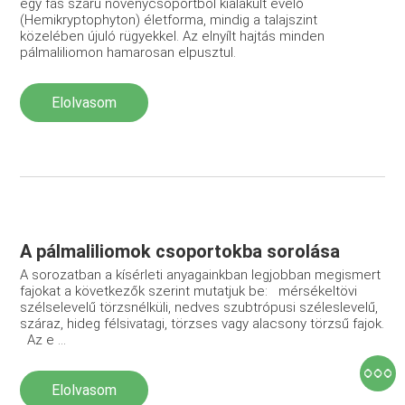
egy fás szárú növénycsoportból kialakult évelő
(Hemikryptophyton) életforma, mindig a talajszint
közelében újuló rügyekkel. Az elnyílt hajtás minden
pálmaliliomon hamarosan elpusztul.
Elolvasom
A pálmaliliomok csoportokba sorolása
A sorozatban a kísérleti anyagainkban legjobban megismert
fajokat a következők szerint mutatjuk be: mérsékeltövi
szélselevelű törzsnélküli, nedves szubtrópusi széleslevelű,
száraz, hideg félsivatagi, törzses vagy alacsony törzsű fajok.
Az e ...
Elolvasom