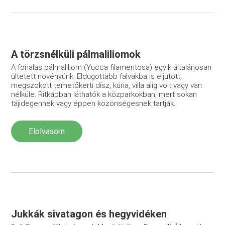
A törzsnélküli pálmaliliomok
A fonalas pálmaliliom (Yucca filamentosa) egyik általánosan
ültetett növényünk. Eldugottabb falvakba is eljutott,
megszokott temetőkerti dísz, kúria, villa alig volt vagy van
nélküle. Ritkábban láthatók a közparkokban, mert sokan
tájidegennek vagy éppen közönségesnek tartják.
Elolvasom
Jukkák sivatagon és hegyvidéken