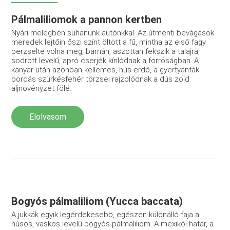
Pálmaliliomok a pannon kertben
Nyári melegben suhanunk autónkkal. Az útmenti bevágások
meredek lejtőin őszi színt öltött a fű, mintha az első fagy
perzselte volna meg, barnán, aszottan fekszik a talajra,
sodrott levelű, apró cserjék kínlódnak a forróságban. A
kanyar után azonban kellemes, hűs erdő, a gyertyánfák
bordás szürkésfehér törzsei rajzolódnak a dús zöld
aljnövényzet fölé.
Elolvasom
Bogyós pálmaliliom (Yucca baccata)
A jukkák egyik legérdekesebb, egészen különálló faja a
húsos, vaskos levelű bogyós pálmaliliom. A mexikói határ, a