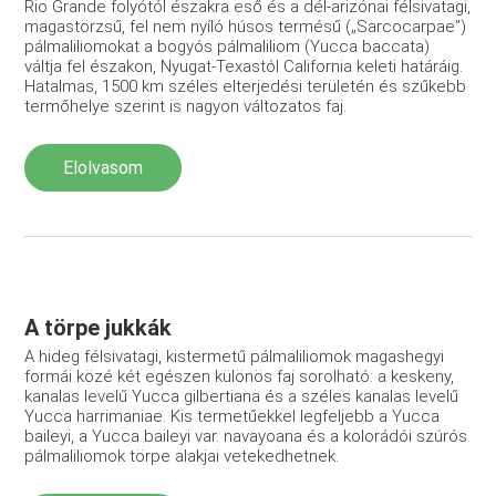
Rio Grande folyótól északra eső és a dél-arizónai félsivatagi,
magastörzsű, fel nem nyíló húsos termésű („Sarcocarpae”)
pálmaliliomokat a bogyós pálmaliliom (Yucca baccata)
váltja fel északon, Nyugat-Texastól California keleti határáig.
Hatalmas, 1500 km széles elterjedési területén és szűkebb
termőhelye szerint is nagyon változatos faj.
Elolvasom
A törpe jukkák
A hideg félsivatagi, kistermetű pálmaliliomok magashegyi
formái közé két egészen különös faj sorolható: a keskeny,
kanalas levelű Yucca gilbertiana és a széles kanalas levelű
Yucca harrimaniae. Kis termetűekkel legfeljebb a Yucca
baileyi, a Yucca baileyi var. navayoana és a kolorádói szúrós
pálmaliliomok törpe alakjai vetekedhetnek.