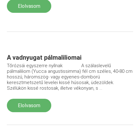
Elolvasom
A vadnyugat pálmaliliomai
Tőrózsái egyszerre nyílnak A szálaslevelű
pálmaliliom (Yucca angustissimma) fél cm széles, 40-80 cm
hosszú, háromszög- vagy egyenes-domború
keresztmetszetű levelei kissé húsosak, üdezöldek.
Szélükön kissé rostosak, illetve vékonyan, s ...
Elolvasom