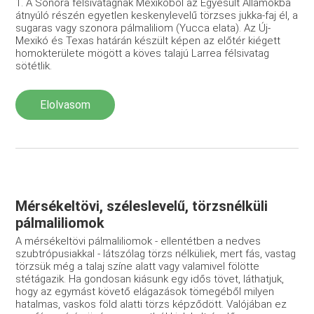
1. A Sonora félsivatagnak Mexikóból az Egyesült Államokba
átnyúló részén egyetlen keskenylevelű törzses jukka-faj él, a
sugaras vagy szonora pálmaliliom (Yucca elata). Az Új-
Mexikó és Texas határán készült képen az előtér kiégett
homokterülete mögött a köves talajú Larrea félsivatag
sötétlik.
Elolvasom
Mérsékeltövi, széleslevelű, törzsnélküli
pálmaliliomok
A mérsékeltövi pálmaliliomok - ellentétben a nedves
szubtrópusiakkal - látszólag törzs nélküliek, mert fás, vastag
törzsük még a talaj színe alatt vagy valamivel fölötte
stétágazik. Ha gondosan kiásunk egy idős tövet, láthatjuk,
hogy az egymást követő elágazások tömegéből milyen
hatalmas, vaskos föld alatti törzs képződött. Valójában ez