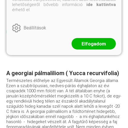
kaktuszcsoportok a sárga fogasélű, alacsony
lehetőségeiről bővebb információ
ide kattintva
pálmaliliommal (Yucca rupicola). Dallas után ezer
érhető el.
kilométeren át a pálmaliliom-fás alacsony kreozotcserjés
(Larrea-s) félsivatag veszi át az erdőtől az uralmat.
Beállítások
Elolvasom
Elfogadom
A georgiai pálmaliliom ( Yucca recurvifolia)
Természetes élőhelye az Egyesült Államok Georgia állama.
Ezen a szubtrópusias, nedves-párás éghajlaton az évi
csapadék 1000 mm fölött van. A tél általában enyhe (a
januári középhőmérséklet megközelíti a 10 C fokot), de egy-
egy rendkívüli hideg télen az északról akadálytalanul
száguldó hideg kanadai szél napok alatt lehűti a levegőt -20
C fokra is. A georgiai pálmaliliom a földtörténet hidegebb,
jégkori időszakában ennél nagyobb - a mi éghajlatunkéhoz
hasonló - hidegeket vészelt át. A fagytűrő képesség a faj
fennmaradásának alapfeltétele volt. Nem minden évben