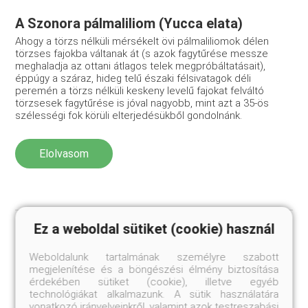
A Szonora pálmaliliom (Yucca elata)
Ahogy a törzs nélküli mérsékelt övi pálmaliliomok délen
törzses fajokba váltanak át (s azok fagytűrése messze
meghaladja az ottani átlagos telek megpróbáltatásait),
éppúgy a száraz, hideg telű északi félsivatagok déli
peremén a törzs nélküli keskeny levelű fajokat felváltó
törzsesek fagytűrése is jóval nagyobb, mint azt a 35-ös
szélességi fok körüli elterjedésükből gondolnánk.
Elolvasom
Ez a weboldal sütiket (cookie) használ
Weboldalunk tartalmának személyre szabott
Keskenylevelű, fésivatagi pálmaliliomok
megjelenítése és a böngészési élmény biztosítása
érdekében sütiket (cookie), illetve egyéb
Nyugat felé haladva az erdők törpülnek, ritkulnak, szétesnek
technológiákat alkalmazunk. A sütik használatára
és Texas keleti határán túl hamarosan megjelennek az első
vonatkozó irányelveinkről, valamint azok testreszabási