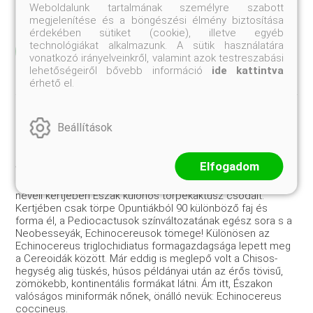
Weboldalunk tartalmának személyre szabott
lemosódó törmelék, homok és agyag.
megjelenítése és a böngészési élmény biztosítása
érdekében sütiket (cookie), illetve egyéb
technológiákat alkalmazunk. A sütik használatára
Elolvasom
vonatkozó irányelveinkről, valamint azok testreszabási
lehetőségeiről bővebb információ
ide kattintva
érhető el.
Beállítások
Törpekaktuszok között
Elfogadom
Vendéglátónk, Mrs. Heacock harminc éve járja a Sziklás­
hegység erdők fölé nyúló kopár sziklaoldalait, és gyűjti,
neveli kertjében Észak különös törpekaktusz csodáit.
Kertjében csak törpe Opuntiákból 90 különböző faj és
forma él, a Pedio­cactusok színváltozatának egész sora s a
Neobesseyák, Echino­cereusok tömege! Különösen az
Echinocereus triglochidiatus formagazdagsága lepett meg
a Cereoidák között. Már eddig is meglepő volt a Chisos-
hegység alig tüskés, húsos példányai után az érős tövisű,
zömökebb, kontinentális formákat látni. Ám itt, Északon
valóságos miniformák nőnek, önálló ne­vük: Echinocereus
coccineus.