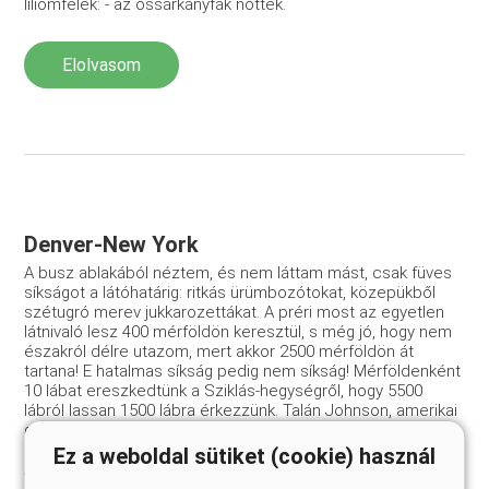
liliomfélék: - az őssárkányfák nőttek.
Elolvasom
Denver-New York
A busz ablakából néztem, és nem láttam mást, csak füves
síkságot a látóhatárig: ritkás ürümbozótokat, közepükből
szétugró merev jukkarozettákat. A préri most az egyetlen
látni­való lesz 400 mérföldön keresztül, s még jó, hogy nem
észak­ról délre utazom, mert akkor 2500 mérföldön át
tartana! E ha­talmas síkság pedig nem síkság! Mérföldenként
10 lábat eresz­kedtünk a Sziklás-hegységről, hogy 5500
lábról lassan 1500 láb­ra érkezzünk. Talán Johnson, amerikai
geológus, volt az első, aki a századforduló táján
megállapította, hogy a Great Plain - a „Nagy Síkság”, az ottani
Ez a weboldal sütiket (cookie) használ
Alföld-lényegében a Szik­lás-hegység hatalmas lejtője,
amelyet 50 millió éve töltöget a Sziklás-hegységről