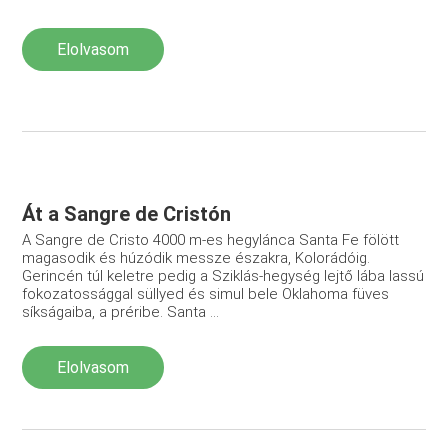
Elolvasom
Át a Sangre de Cristón
A Sangre de Cristo 4000 m-es hegylánca Santa Fe fölött
ma­gasodik és húzódik messze északra, Kolorádóig.
Gerincén túl keletre pedig a Sziklás-hegység lejtő lába lassú
fokozatos­sággal süllyed és simul bele Oklahoma füves
síkságaiba, a préribe. Santa ...
Elolvasom