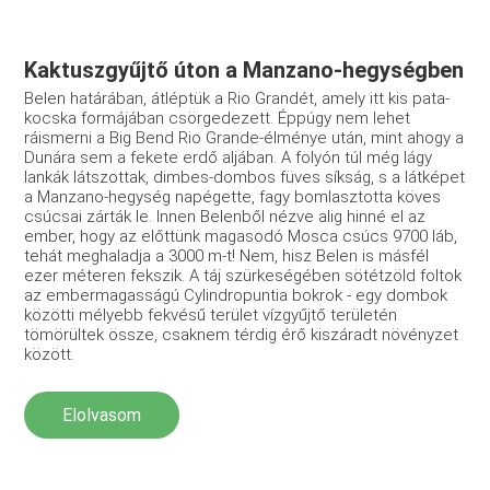
Kaktuszgyűjtő úton a Manzano-hegységben
Belen határában, átléptük a Rio Grandét, amely itt kis pata­
kocska formájában csörgedezett. Éppúgy nem lehet
ráismerni a Big Bend Rio Grande-élménye után, mint ahogy a
Dunára sem a fekete erdő aljában. A folyón túl még lágy
lankák látszottak, dimbes-dombos füves síkság, s a látképet
a Manzano-hegység napégette, fagy bomlasztotta köves
csúcsai zárták le. Innen Belenből nézve alig hinné el az
ember, hogy az előttünk maga­sodó Mosca csúcs 9700 láb,
tehát meghaladja a 3000 m-t! Nem, hisz Belen is másfél
ezer méteren fekszik. A táj szürkesé­gében sötétzöld foltok
az embermagasságú Cylindropuntia­ bokrok - egy dombok
közötti mélyebb fekvésű terület víz­gyűjtő területén
tömörültek össze, csaknem térdig érő kiszá­radt növényzet
között.
Elolvasom