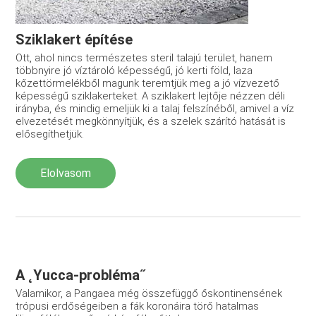
Sziklakert építése
Ott, ahol nincs természetes steril talajú terület, hanem
több­nyire jó víztároló képességű, jó kerti föld, laza
kőzettörmelék­ből magunk teremtjük meg a jó vízvezető
képességű sziklakerte­ket. A sziklakert lejtője nézzen déli
irányba, és mindig emeljük ki a talaj felszínéből, amivel a víz
elvezetését megkönnyítjük, és a szelek szárító hatását is
elősegíthetjük.
Elolvasom
A ˛Yucca-probléma˝
Valamikor, a Pangaea még összefüggő őskontinensének
trópusi erdőségeiben a fák koronáira törő hatalmas