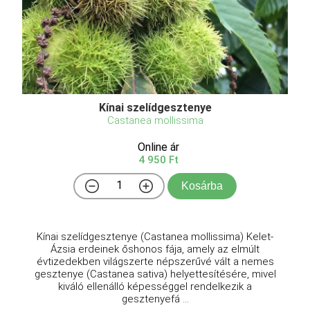
Kínai szelídgesztenye
Castanea mollissima
Online ár
4 950 Ft
Kosárba
Kínai szelídgesztenye (Castanea mollissima) Kelet-
Ázsia erdeinek őshonos fája, amely az elmúlt
évtizedekben világszerte népszerűvé vált a nemes
gesztenye (Castanea sativa) helyettesítésére, mivel
kiváló ellenálló képességgel rendelkezik a
gesztenyefá ...