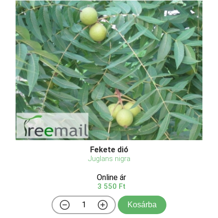
Fekete dió
Juglans nigra
Online ár
3 550 Ft
Kosárba