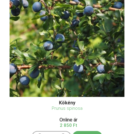
Kökény
Prunus spinosa
Online ár
2 850 Ft