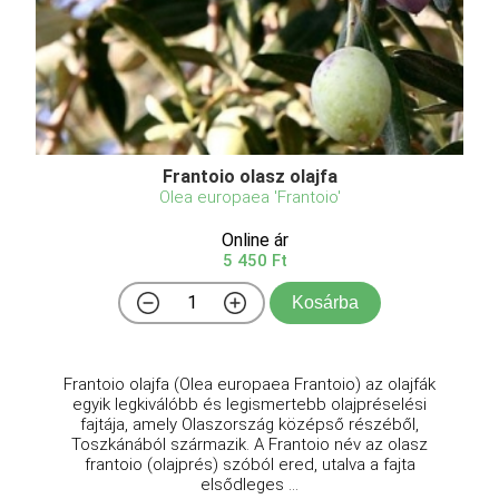
Frantoio olasz olajfa
Olea europaea 'Frantoio'
Online ár
5 450 Ft
Kosárba
Frantoio olajfa (Olea europaea Frantoio) az olajfák
egyik legkiválóbb és legismertebb olajpréselési
fajtája, amely Olaszország középső részéből,
Toszkánából származik. A Frantoio név az olasz
frantoio (olajprés) szóból ered, utalva a fajta
elsődleges ...