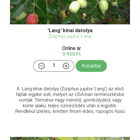
'Lang' kínai datolya
Ziziphus jujuba 'Lang'
Online ár
9 950 Ft
Kosárba
A Lang kínai datolya (Ziziphus jujuba 'Lang') az első
fajták egyike volt, melyet az USA-ban termesztésbe
vontak. Termése nagy méretű, gömbölyded, vagy
körte alakú, teljes színeződés után a legjobb.
Rendkívül ízletes, éretten finom édes, ropogós húsú
...