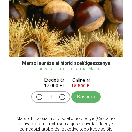
Marsol eurázsiai hibrid szelídgesztenye
Castanea sativa x mollissima 'Marsol'
Eredeti ár
Online ár
17 000 Ft
15 500 Ft
Kosárba
Marsol Eurázsiai hibrid szelídgesztenye (Castanea
sativa x crenata Marsol) a gesztenyefajták egyik
legmegbízhatóbb és legkedveltebb képviselője,