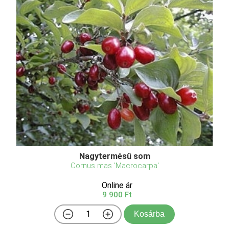
Nagytermésű som
Cornus mas 'Macrocarpa'
Online ár
9 900 Ft
Kosárba