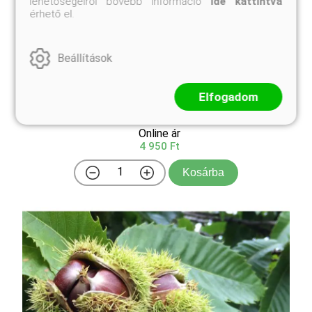
lehetőségeiről bővebb információ
ide kattintva
érhető el.
Beállítások
Virginiai datolyaszilva
Elfogadom
Diospyros virginiana
Online ár
4 950 Ft
Kosárba