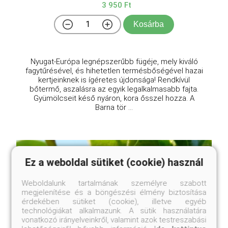
3 950 Ft
Kosárba
Nyugat-Európa legnépszerűbb fügéje, mely kiváló
fagytűrésével, és hihetetlen termésbőségével hazai
kertjeinknek is ígéretes újdonsága! Rendkívül
bőtermő, aszalásra az egyik legalkalmasabb fajta.
Gyümölcseit késő nyáron, kora ősszel hozza. A
Barna tör ...
Ez a weboldal sütiket (cookie) használ
Weboldalunk tartalmának személyre szabott
megjelenítése és a böngészési élmény biztosítása
érdekében sütiket (cookie), illetve egyéb
technológiákat alkalmazunk. A sütik használatára
vonatkozó irányelveinkről, valamint azok testreszabási