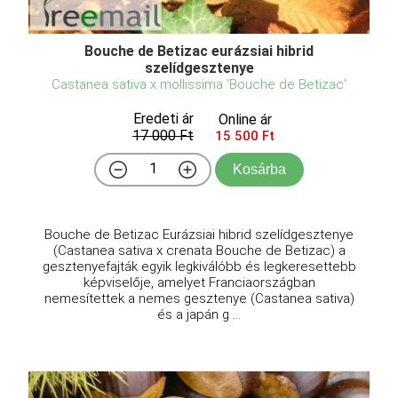
Bouche de Betizac eurázsiai hibrid
szelídgesztenye
Castanea sativa x mollissima 'Bouche de Betizac'
Eredeti ár
Online ár
17 000 Ft
15 500 Ft
Kosárba
Bouche de Betizac Eurázsiai hibrid szelídgesztenye
(Castanea sativa x crenata Bouche de Betizac) a
gesztenyefajták egyik legkiválóbb és legkeresettebb
képviselője, amelyet Franciaországban
nemesítettek a nemes gesztenye (Castanea sativa)
és a japán g ...