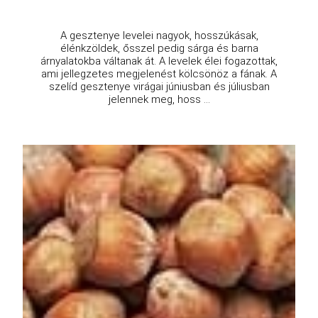
A gesztenye levelei nagyok, hosszúkásak,
élénkzöldek, ősszel pedig sárga és barna
árnyalatokba váltanak át. A levelek élei fogazottak,
ami jellegzetes megjelenést kölcsönöz a fának. A
szelíd gesztenye virágai júniusban és júliusban
jelennek meg, hoss ...