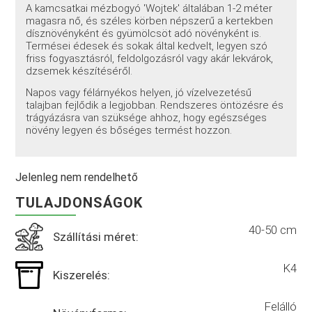
A kamcsatkai mézbogyó 'Wojtek' általában 1-2 méter
magasra nő, és széles körben népszerű a kertekben
dísznövényként és gyümölcsöt adó növényként is.
Termései édesek és sokak által kedvelt, legyen szó
friss fogyasztásról, feldolgozásról vagy akár lekvárok,
dzsemek készítéséről.
Napos vagy félárnyékos helyen, jó vízelvezetésű
talajban fejlődik a legjobban. Rendszeres öntözésre és
trágyázásra van szüksége ahhoz, hogy egészséges
növény legyen és bőséges termést hozzon.
Jelenleg nem rendelhető
TULAJDONSÁGOK
40-50 cm
Szállítási méret:
K4
Kiszerelés:
Felálló