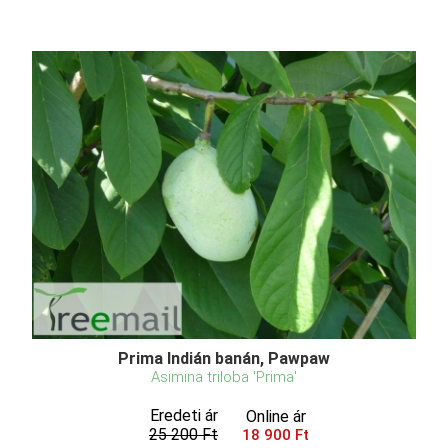
Prima Indián banán, Pawpaw
Asimina triloba 'Prima'
Eredeti ár
Online ár
25 200 Ft
18 900 Ft