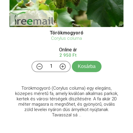
Törökmogyoró
Corylus colurna
Online ár
2 950 Ft
Kosárba
Törökmogyoró (Corylus colurna) egy elegáns,
közepes méretű fa, amely kiválóan alkalmas parkok,
kertek és városi térségek díszítésére. A fa akár 20
méter magasra is megnőhet, és gyönyörű, ovális
zöld levelei nyáron dús árnyékot nyújtanak.
Tavasszal sá ...