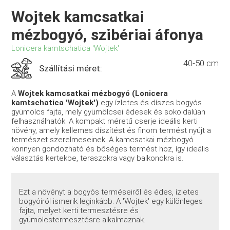
Wojtek kamcsatkai
mézbogyó, szibériai áfonya
Lonicera kamtschatica 'Wojtek'
40-50 cm
Szállítási méret:
A
Wojtek kamcsatkai mézbogyó (Lonicera
kamtschatica 'Wojtek')
egy ízletes és díszes bogyós
gyümölcs fajta, mely gyümölcsei édesek és sokoldalúan
felhasználhatók. A kompakt méretű cserje ideális kerti
növény, amely kellemes díszítést és finom termést nyújt a
természet szerelmeseinek. A kamcsatkai mézbogyó
könnyen gondozható és bőséges termést hoz, így ideális
választás kertekbe, teraszokra vagy balkonokra is.
Ezt a növényt a bogyós terméseiről és édes, ízletes
bogyóiról ismerik leginkább. A 'Wojtek' egy különleges
fajta, melyet kerti termesztésre és
gyümölcstermesztésre alkalmaznak.