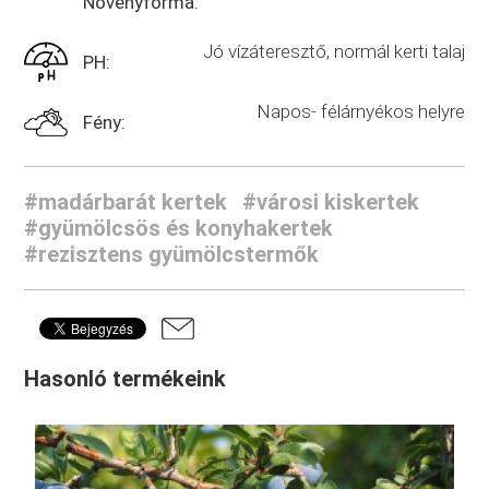
Növényforma:
Jó vízáteresztő, normál kerti talaj
PH:
Napos- félárnyékos helyre
Fény:
#madárbarát kertek
#városi kiskertek
#gyümölcsös és konyhakertek
#rezisztens gyümölcstermők
Hasonló termékeink