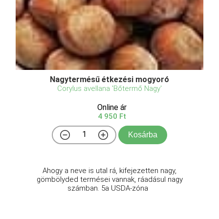
Nagytermésű étkezési mogyoró
Corylus avellana 'Bőtermő Nagy'
Online ár
4 950 Ft
Kosárba
Ahogy a neve is utal rá, kifejezetten nagy,
gömbölyded termései vannak, ráadásul nagy
számban. 5a USDA-zóna