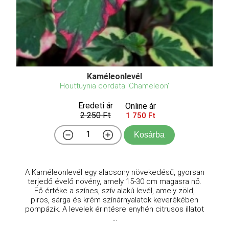
Kaméleonlevél
Houttuynia cordata 'Chameleon'
Eredeti ár
Online ár
2 250 Ft
1 750 Ft
Kosárba
A Kaméleonlevél egy alacsony növekedésű, gyorsan
terjedő évelő növény, amely 15-30 cm magasra nő.
Fő értéke a színes, szív alakú levél, amely zöld,
piros, sárga és krém színárnyalatok keverékében
pompázik. A levelek érintésre enyhén citrusos illatot
...