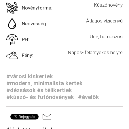
Kúszónövény
Növényforma:
Átlagos vízigényű
Nedvesség:
Üde, humuszos
PH:
Napos- félárnyékos helyre
Fény:
#városi kiskertek
#modern, minimalista kertek
#dézsások és télikertiek
#kúszó- és futónövények
#évelők