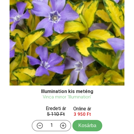
Weber's Favorit pompás aranyfa, aranyvessző
Forsythia x intermedia 'Weber's Favorit'
Eredeti ár
Online ár
3 250 Ft
2 950 Ft
Kosárba
A Forsythia x intermedia 'Weber's Favorit', magyar
nevén aranyvessző, egy igazi kuriózum az aranyfák
között. Míg a hagyományos aranyfák hatalmas
bokrokká cseperedhetnek, addig ez a fajta
megmarad alacsony, kompakt termetűnek. Március-
áprilisban, még ...