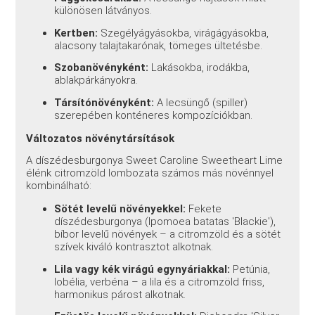
különösen látványos.
Kertben:
Szegélyágyásokba, virágágyásokba,
alacsony talajtakarónak, tömeges ültetésbe.
Szobanövényként:
Lakásokba, irodákba,
ablakpárkányokra.
Társítónövényként:
A lecsüngő (spiller)
szerepében konténeres kompozíciókban.
Változatos növénytársítások
A díszédesburgonya Sweet Caroline Sweetheart Lime
élénk citromzöld lombozata számos más növénnyel
kombinálható:
Sötét levelű növényekkel:
Fekete
díszédesburgonya (Ipomoea batatas 'Blackie'),
bíbor levelű növények – a citromzöld és a sötét
szívek kiváló kontrasztot alkotnak.
Lila vagy kék virágú egynyáriakkal:
Petúnia,
lobélia, verbéna – a lila és a citromzöld friss,
harmonikus párost alkotnak.