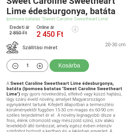
Sweet Caroline Sweetheart
Lime édesburgonya, batáta
Ipomoea batatas 'Sweet Caroline Sweetheart Lime'
Eredeti ár
Online ár
2 850 Ft
2 450 Ft
20-30 cm
Szállítási méret:
Kosárba
A
Sweet Caroline Sweetheart Lime édesburgonya,
batáta (Ipomoea batatas 'Sweet Caroline Sweetheart
Lime')
egy gyors növekedésű, elfekvő vagy kúszó hajtású,
lágy szárú évelő növény, amelyet Magyarországon
egynyáriként tartunk. Kifejlett állapotban a termesztési
körülményektől függően 15-30 cm magas és 60-90 cm
széles terjedelmet ér el
. A növény legnagyobb dísze a
friss, élénk citromzöld vagy mészzöld színű, szív alakú
levelekből álló lombozat, amely egész évben intenzív
színfoltot biztosít a kertben és a lakásban egyaránt
. A