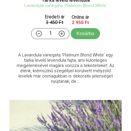
Tarka levelű levendula
Lavandula variegata 'Platinum Blond White'
Eredeti ár
Online ár
3 450 Ft
2 950 Ft
Kosárba
A Lavandula variegata 'Platinum Blond White' egy
tarka levelű levendula fajta, ami különleges
megjelenésével magára vonzza a tekinteteket. Az
élénk, krémszínű szegéllyel körülvett mélyzöld
levelek már önmagukban is dekoratív jelenséget
nyújtanak, de ...