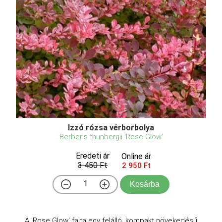
Bright Ideas Black édesburgonya, batáta
Ipomoea batatas 'Bright Ideas Black'
Eredeti ár
Online ár
2 850 Ft
2 450 Ft
Kosárba
Bright Ideas Black édesburgonya, batáta – A sötét,
szinte fekete lombozatú, gyors növekedésű
dísznövény Az édesburgonya Bright Ideas Black a
szulákfélék (Convolvulaceae) családjába tartozó,
Dél-Amerikából származó, évelő, gumós növény,
amelyet elsőso ...
Hasonló termékeink