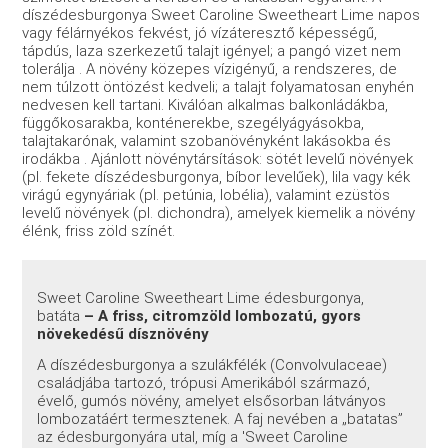
díszédesburgonya Sweet Caroline Sweetheart Lime napos
vagy félárnyékos fekvést, jó vízáteresztő képességű,
tápdús, laza szerkezetű talajt igényel; a pangó vizet nem
tolerálja
. A növény közepes vízigényű, a rendszeres, de
nem túlzott öntözést kedveli; a talajt folyamatosan enyhén
nedvesen kell tartani. Kiválóan alkalmas balkonládákba,
függőkosarakba, konténerekbe, szegélyágyásokba,
talajtakarónak, valamint szobanövényként lakásokba és
irodákba
. Ajánlott növénytársítások: sötét levelű növények
(pl. fekete díszédesburgonya, bíbor levelűek), lila vagy kék
virágú egynyáriak (pl. petúnia, lobélia), valamint ezüstös
levelű növények (pl. dichondra), amelyek kiemelik a növény
élénk, friss zöld színét.
Sweet Caroline Sweetheart Lime édesburgonya,
batáta
– A friss, citromzöld lombozatú, gyors
növekedésű dísznövény
A díszédesburgonya a szulákfélék (Convolvulaceae)
családjába tartozó, trópusi Amerikából származó,
évelő, gumós növény, amelyet elsősorban látványos
lombozatáért termesztenek. A faj nevében a „batatas”
az édesburgonyára utal, míg a 'Sweet Caroline