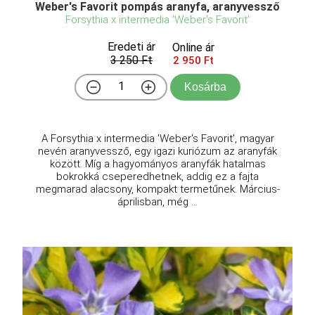
A 'Rose Glow' fajta egy felálló, kompakt növekedésű
lombhullató cserje, amely 1,2-1,5 méter magasra és
1-1,2 méter szélesre nő meg. Levelei tavasszal
élénk rózsaszínűek ezüstös foltokkal, majd nyáron
mélyebb rózsaszínűvé és bíborrá érlelődnek, ősszel
...