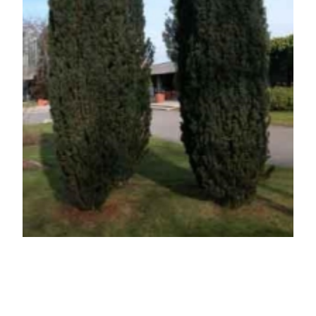
Kosárba
Szabályos ágállású, mélyzöld színű, maximum 30 cm
magas talajtakaró boróka. Igen elegáns, sűrű, tömött
zöld szőnyeget alkot. Sziklakertbe és talajtakarónak
kiválóan alkalmas. A henye boróka egyik legszebb
fajtája! A 'Walesi herceg' henyeboróka kivál ...