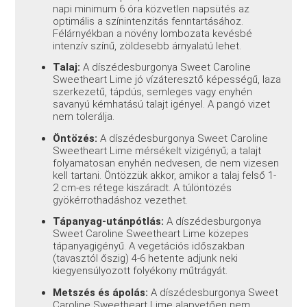
napi minimum 6 óra közvetlen napsütés az
optimális a színintenzitás fenntartásához.
Félárnyékban a növény lombozata kevésbé
intenzív színű, zöldesebb árnyalatú lehet.
Talaj:
A díszédesburgonya Sweet Caroline
Sweetheart Lime jó vízáteresztő képességű, laza
szerkezetű, tápdús, semleges vagy enyhén
savanyú kémhatású talajt igényel. A pangó vizet
nem tolerálja.
Öntözés:
A díszédesburgonya Sweet Caroline
Sweetheart Lime mérsékelt vízigényű; a talajt
folyamatosan enyhén nedvesen, de nem vizesen
kell tartani. Öntözzük akkor, amikor a talaj felső 1-
2 cm-es rétege kiszáradt. A túlöntözés
gyökérrothadáshoz vezethet.
Tápanyag-utánpótlás:
A díszédesburgonya
Sweet Caroline Sweetheart Lime közepes
tápanyagigényű. A vegetációs időszakban
(tavasztól őszig) 4-6 hetente adjunk neki
kiegyensúlyozott folyékony műtrágyát.
Metszés és ápolás:
A díszédesburgonya Sweet
Caroline Sweetheart Lime alapvetően nem