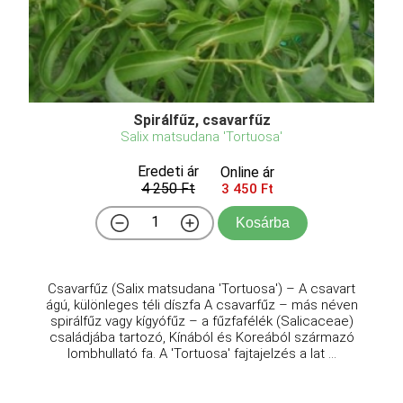
Kosárba
Editerrán származású alapfaj, a Vinca minor
sárgatarka levelű változata. Elheverő hajtású
örökzöld félcserje, lombozata aranysárga színnel
tarkázott (a levelek közepén nagy aranysárga folt
található), szép hátteret adva májusban nyíló kék
virágainak. ...