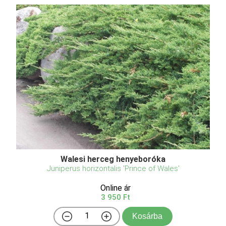
Spirálfűz, csavarfűz
Salix matsudana 'Tortuosa'
Eredeti ár
Online ár
4 250 Ft
3 450 Ft
Kosárba
Csavarfűz (Salix matsudana 'Tortuosa') – A csavart
ágú, különleges téli díszfa A csavarfűz – más néven
spirálfűz vagy kígyófűz – a fűzfafélék (Salicaceae)
családjába tartozó, Kínából és Koreából származó
lombhullató fa. A 'Tortuosa' fajtajelzés a lat ...