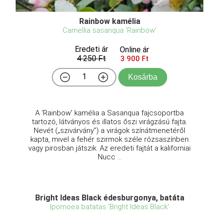
Rainbow kamélia
Camellia sasanqua 'Rainbow'
Eredeti ár
Online ár
4 250 Ft
3 900 Ft
Kosárba
A 'Rainbow' kamélia a Sasanqua fajcsoportba
tartozó, látványos és illatos őszi virágzású fajta.
Nevét („szivárvány”) a virágok színátmenetéről
kapta, mivel a fehér szirmok széle rózsaszínben
vagy pirosban játszik. Az eredeti fajtát a kaliforniai
Nucc ...