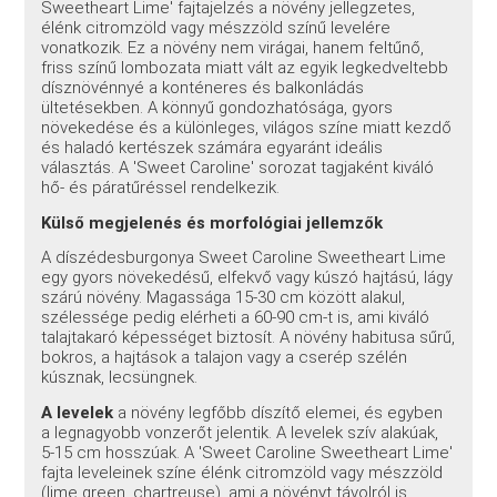
Sweetheart Lime' fajtajelzés a növény jellegzetes,
élénk citromzöld vagy mészzöld színű levelére
vonatkozik. Ez a növény nem virágai, hanem feltűnő,
friss színű lombozata miatt vált az egyik legkedveltebb
dísznövénnyé a konténeres és balkonládás
ültetésekben. A könnyű gondozhatósága, gyors
növekedése és a különleges, világos színe miatt kezdő
és haladó kertészek számára egyaránt ideális
választás. A 'Sweet Caroline' sorozat tagjaként kiváló
hő- és páratűréssel rendelkezik.
Külső megjelenés és morfológiai jellemzők
A díszédesburgonya Sweet Caroline Sweetheart Lime
egy gyors növekedésű, elfekvő vagy kúszó hajtású, lágy
szárú növény. Magassága 15-30 cm között alakul,
szélessége pedig elérheti a 60-90 cm-t is, ami kiváló
talajtakaró képességet biztosít. A növény habitusa sűrű,
bokros, a hajtások a talajon vagy a cserép szélén
kúsznak, lecsüngnek.
A levelek
a növény legfőbb díszítő elemei, és egyben
a legnagyobb vonzerőt jelentik. A levelek szív alakúak,
5-15 cm hosszúak. A 'Sweet Caroline Sweetheart Lime'
fajta leveleinek színe élénk citromzöld vagy mészzöld
(lime green, chartreuse), ami a növényt távolról is