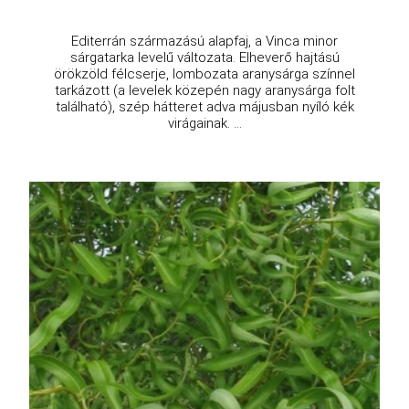
Illumination kis meténg
Vinca minor 'Illumination'
Eredeti ár
Online ár
5 110 Ft
3 950 Ft