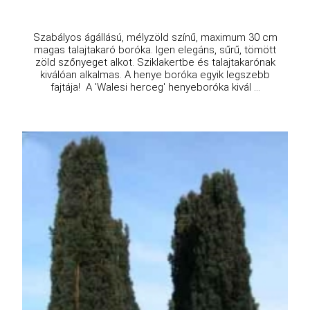
Walesi herceg henyeboróka
Juniperus horizontalis 'Prince of Wales'
Online ár
3 950 Ft