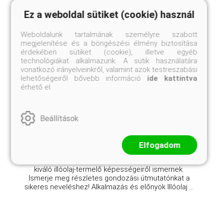
Ez a weboldal sütiket (cookie) használ
Weboldalunk tartalmának személyre szabott
megjelenítése és a böngészési élmény biztosítása
érdekében sütiket (cookie), illetve egyéb
Maillette levendula
technológiákat alkalmazunk. A sütik használatára
vonatkozó irányelveinkről, valamint azok testreszabási
Lavandula angustifolia 'Maillette'
lehetőségeiről bővebb információ
ide kattintva
érhető el.
Eredeti ár
Online ár
3 150 Ft
2 750 Ft
Kosárba
Beállítások
Elfogadom
A Lavandula angustifolia 'Maillette' egy édes illatú,
sötét ibolya-kék virágú angol levendula, amelyet
kiváló illóolaj-termelő képességeiről ismernek.
Ismerje meg részletes gondozási útmutatónkat a
sikeres neveléshez! Alkalmazás és előnyök Illóolaj ...