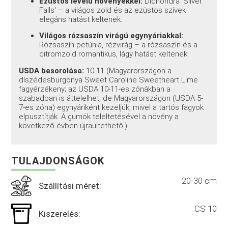
Ezüstös levelű növényekkel:
Dichondra 'Silver
Falls' – a világos zöld és az ezüstös szívek
elegáns hatást keltenek.
Világos rózsaszín virágú egynyáriakkal:
Rózsaszín petúnia, rézvirág – a rózsaszín és a
citromzöld romantikus, lágy hatást keltenek.
USDA besorolása:
10-11 (Magyarországon a
díszédesburgonya Sweet Caroline Sweetheart Lime
fagyérzékeny; az USDA 10-11-es zónákban a
szabadban is áttelelhet, de Magyarországon (USDA 5-
7-es zóna) egynyáriként kezeljük, mivel a tartós fagyok
elpusztítják. A gumók teleltetésével a növény a
következő évben újraültethető.)
TULAJDONSÁGOK
20-30 cm
Szállítási méret:
CS 10
Kiszerelés: