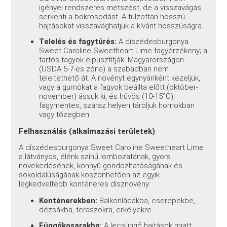
igényel rendszeres metszést, de a visszavágás
serkenti a bokrosodást. A túlzottan hosszú
hajtásokat visszavághatjuk a kívánt hosszúságra.
Telelés és fagytűrés:
A díszédesburgonya
Sweet Caroline Sweetheart Lime fagyérzékeny; a
tartós fagyok elpusztítják. Magyarországon
(USDA 5-7-es zóna) a szabadban nem
teleltethető át. A növényt egynyáriként kezeljük,
vagy a gumókat a fagyok beállta előtt (október-
november) ássuk ki, és hűvös (10-15°C),
fagymentes, száraz helyen tároljuk homokban
vagy tőzegben.
Felhasználás (alkalmazási területek)
A díszédesburgonya Sweet Caroline Sweetheart Lime
a látványos, élénk színű lombozatának, gyors
növekedésének, könnyű gondozhatóságának és
sokoldalúságának köszönhetően az egyik
legkedveltebb konténeres dísznövény:
Konténerekben:
Balkonládákba, cserepekbe,
dézsákba, teraszokra, erkélyekre.
Függőkosarakba:
A lecsüngő hajtások miatt