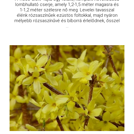
Izzó rózsa vérborbolya
Berberis thunbergii 'Rose Glow'
Eredeti ár
Online ár
3 450 Ft
2 950 Ft
Kosárba