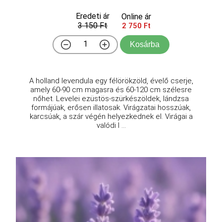
Eredeti ár
Online ár
3 150 Ft
2 750 Ft
Kosárba
A holland levendula egy félörökzöld, évelő cserje,
amely 60-90 cm magasra és 60-120 cm szélesre
nőhet. Levelei ezüstös-szürkészöldek, lándzsa
formájúak, erősen illatosak. Virágzatai hosszúak,
karcsúak, a szár végén helyezkednek el. Virágai a
valódi l ...