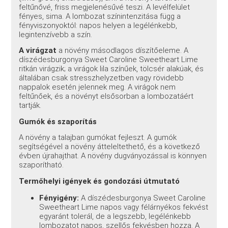
feltűnővé, friss megjelenésűvé teszi. A levélfelület
fényes, sima. A lombozat színintenzitása függ a
fényviszonyoktól: napos helyen a legélénkebb,
legintenzívebb a szín.
A virágzat
a növény másodlagos díszítőeleme. A
díszédesburgonya Sweet Caroline Sweetheart Lime
ritkán virágzik; a virágok lila színűek, tölcsér alakúak, és
általában csak stresszhelyzetben vagy rövidebb
nappalok esetén jelennek meg. A virágok nem
feltűnőek, és a növényt elsősorban a lombozatáért
tartják.
Gumók és szaporítás
A növény a talajban gumókat fejleszt. A gumók
segítségével a növény átteleltethető, és a következő
évben újrahajthat. A növény dugványozással is könnyen
szaporítható.
Termőhelyi igények és gondozási útmutató
Fényigény:
A díszédesburgonya Sweet Caroline
Sweetheart Lime napos vagy félárnyékos fekvést
egyaránt tolerál, de a legszebb, legélénkebb
lombozatot napos, szellős fekvésben hozza. A