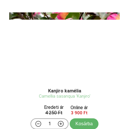
Kanjiro kamélia
Camellia sasanqua 'Kanjiro'
Eredeti ár
Online ár
4 250 Ft
3 900 Ft
Kosárba