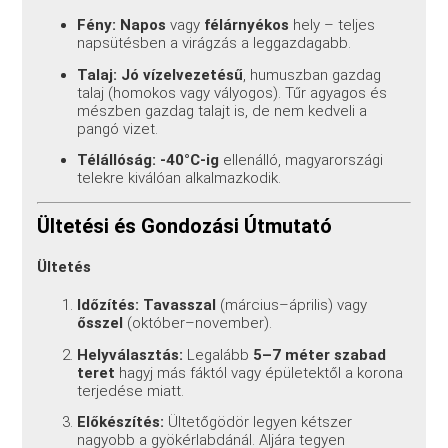
Fény:
Napos
vagy
félárnyékos
hely – teljes
napsütésben a virágzás a leggazdagabb.
Talaj:
Jó vízelvezetésű
, humuszban gazdag
talaj (homokos vagy vályogos). Tűr agyagos és
mészben gazdag talajt is, de nem kedveli a
pangó vizet.
Télállóság:
-40°C-ig
ellenálló, magyarországi
telekre kiválóan alkalmazkodik.
Ültetési és Gondozási Útmutató
Ültetés
Időzítés:
Tavasszal
(március–április) vagy
ősszel
(október–november).
Helyválasztás:
Legalább
5–7 méter szabad
teret
hagyj más fáktól vagy épületektől a korona
terjedése miatt.
Előkészítés:
Ültetőgödör legyen kétszer
nagyobb a gyökérlabdánál. Aljára tegyen