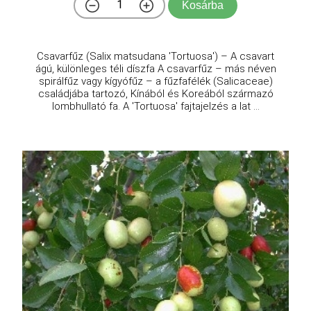
Kosárba
Csavarfűz (Salix matsudana 'Tortuosa') – A csavart
ágú, különleges téli díszfa A csavarfűz – más néven
spirálfűz vagy kígyófűz – a fűzfafélék (Salicaceae)
családjába tartozó, Kínából és Koreából származó
lombhullató fa. A 'Tortuosa' fajtajelzés a lat ...