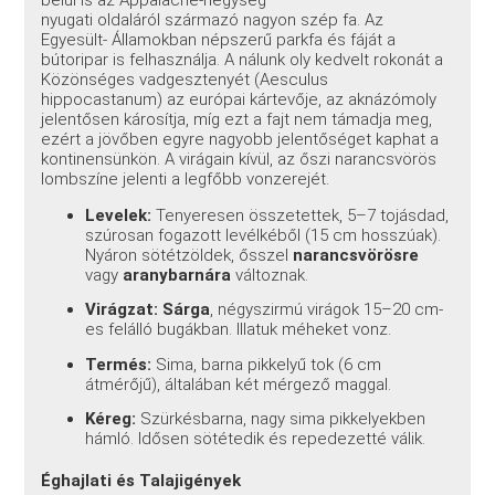
nyugati oldaláról származó nagyon szép fa. Az
Egyesült- Államokban népszerű parkfa és fáját a
bútoripar is felhasználja. A nálunk oly kedvelt rokonát a
Közönséges vadgesztenyét (Aesculus
hippocastanum) az európai kártevője, az aknázómoly
jelentősen károsítja, míg ezt a fajt nem támadja meg,
ezért a jövőben egyre nagyobb jelentőséget kaphat a
kontinensünkön. A virágain kívül, az őszi narancsvörös
lombszíne jelenti a legfőbb vonzerejét.
Levelek:
Tenyeresen összetettek, 5–7 tojásdad,
szúrosan fogazott levélkéből (15 cm hosszúak).
Nyáron sötétzöldek, ősszel
narancsvörösre
vagy
aranybarnára
változnak.
Virágzat:
Sárga
, négyszirmú virágok 15–20 cm-
es felálló bugákban. Illatuk méheket vonz.
Termés:
Sima, barna pikkelyű tok (6 cm
átmérőjű), általában két mérgező maggal.
Kéreg:
Szürkésbarna, nagy sima pikkelyekben
hámló. Idősen sötétedik és repedezetté válik.
Éghajlati és Talajigények