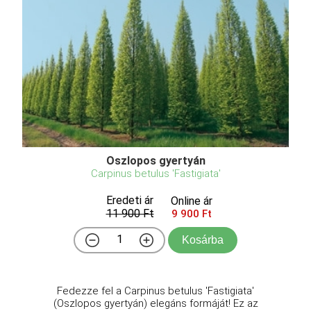
Oszlopos gyertyán
Carpinus betulus 'Fastigiata'
Eredeti ár
Online ár
11 900 Ft
9 900 Ft
Kosárba
Fedezze fel a Carpinus betulus 'Fastigiata'
(Oszlopos gyertyán) elegáns formáját! Ez az