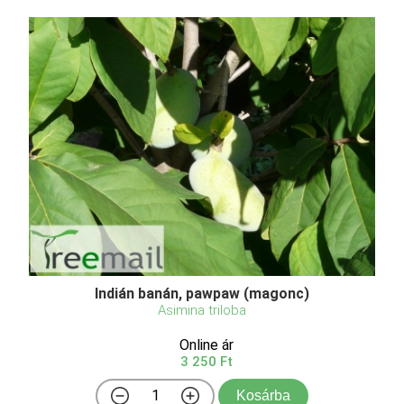
Indián banán, pawpaw (magonc)
Asimina triloba
Online ár
3 250 Ft
Kosárba