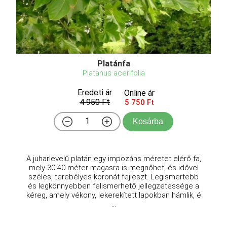
Platánfa
Platanus acerifolia
Eredeti ár
Online ár
4 950 Ft
5 750 Ft
Kosárba
A juharlevelű platán egy impozáns méretet elérő fa,
mely 30-40 méter magasra is megnőhet, és idővel
széles, terebélyes koronát fejleszt. Legismertebb
és legkönnyebben felismerhető jellegzetessége a
kéreg, amely vékony, lekerekített lapokban hámlik, é
...