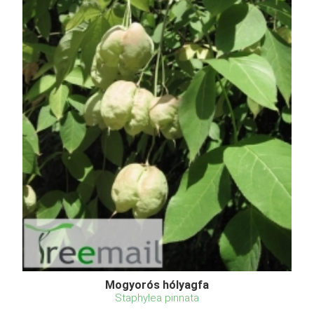
Mogyorós hólyagfa
Staphylea pinnata