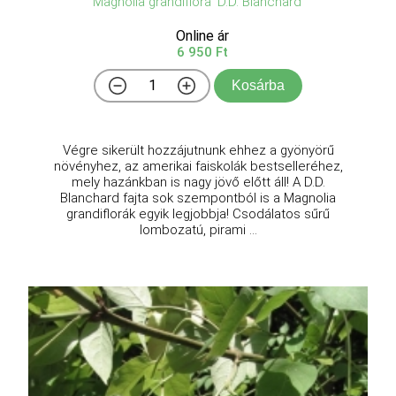
Magnolia grandiflora 'D.D. Blanchard'
Online ár
6 950 Ft
Kosárba
Végre sikerült hozzájutnunk ehhez a gyönyörű
növényhez, az amerikai faiskolák bestselleréhez,
mely hazánkban is nagy jövő előtt áll! A D.D.
Blanchard fajta sok szempontból is a Magnolia
grandiflorák egyik legjobbja! Csodálatos sűrű
lombozatú, pirami ...