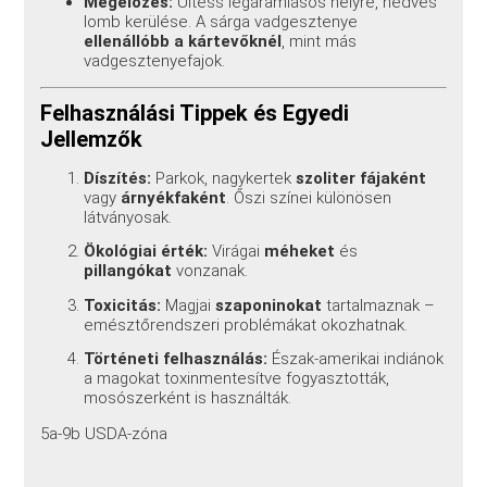
Megelőzés:
Ültess légáramlásos helyre, nedves
lomb kerülése. A sárga vadgesztenye
ellenállóbb a kártevőknél
, mint más
vadgesztenyefajok.
Felhasználási Tippek és Egyedi
Jellemzők
Díszítés:
Parkok, nagykertek
szoliter fájaként
vagy
árnyékfaként
. Őszi színei különösen
látványosak.
Ökológiai érték:
Virágai
méheket
és
pillangókat
vonzanak.
Toxicitás:
Magjai
szaponinokat
tartalmaznak –
emésztőrendszeri problémákat okozhatnak.
Történeti felhasználás:
Észak-amerikai indiánok
a magokat toxinmentesítve fogyasztották,
mosószerként is használták.
5a-9b USDA-zóna