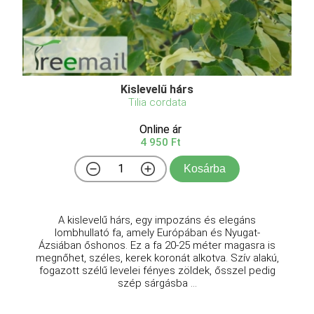
Kislevelű hárs
Tilia cordata
Online ár
4 950 Ft
Kosárba
A kislevelű hárs, egy impozáns és elegáns
lombhullató fa, amely Európában és Nyugat-
Ázsiában őshonos. Ez a fa 20-25 méter magasra is
megnőhet, széles, kerek koronát alkotva. Szív alakú,
fogazott szélű levelei fényes zöldek, ősszel pedig
szép sárgásba ...