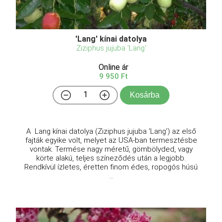
'Lang' kínai datolya
Ziziphus jujuba 'Lang'
Online ár
9 950 Ft
Kosárba
A Lang kínai datolya (Ziziphus jujuba 'Lang') az első
fajták egyike volt, melyet az USA-ban termesztésbe
vontak. Termése nagy méretű, gömbölyded, vagy
körte alakú, teljes színeződés után a legjobb.
Rendkívül ízletes, éretten finom édes, ropogós húsú
...