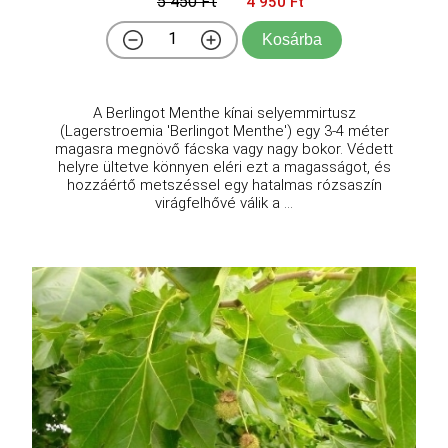
5 450 Ft
4 950 Ft
Kosárba
A Berlingot Menthe kínai selyemmirtusz
(Lagerstroemia 'Berlingot Menthe') egy 3-4 méter
magasra megnövő fácska vagy nagy bokor. Védett
helyre ültetve könnyen eléri ezt a magasságot, és
hozzáértő metszéssel egy hatalmas rózsaszín
virágfelhővé válik a ...