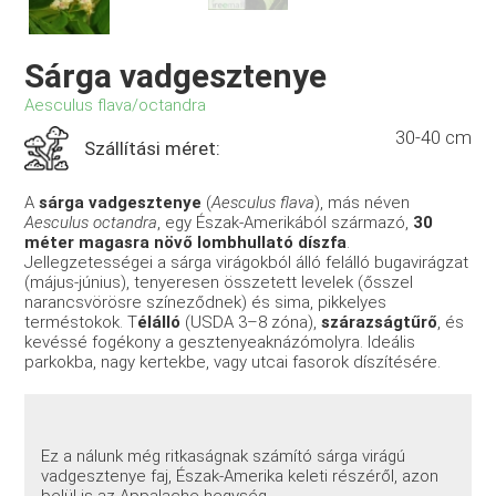
Sárga vadgesztenye
Aesculus flava/octandra
30-40 cm
Szállítási méret:
A
sárga vadgesztenye
(
Aesculus flava
), más néven
Aesculus octandra
, egy Észak-Amerikából származó,
30
méter magasra növő lombhullató díszfa
.
Jellegzetességei a sárga virágokból álló felálló bugavirágzat
(május-június), tenyeresen összetett levelek (ősszel
narancsvörösre színeződnek) és sima, pikkelyes
terméstokok. T
élálló
(USDA 3–8 zóna),
szárazságtűrő
, és
kevéssé fogékony a gesztenyeaknázómolyra. Ideális
parkokba, nagy kertekbe, vagy utcai fasorok díszítésére.
Ez a nálunk még ritkaságnak számító sárga virágú
vadgesztenye faj, Észak-Amerika keleti részéről, azon
belül is az Appalache-hegység