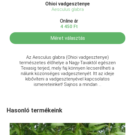
Ohioi vadgesztenye
Aesculus glabra
Online ár
4 450 Ft
Méret választás
Az Aesculus glabra (Ohioi vadgesztenye)
természetes élőhelye a Nagy-Tavaktól egészen
Texasig terjed, mely faj könnyen lecserélheti a
nálunk közönséges vadgesztenyét. Itt az ideje
kibővíteni a vadgesztenyével kapcsolatos
ismereteinket! Sajnos a mindan ...
Hasonló termékeink