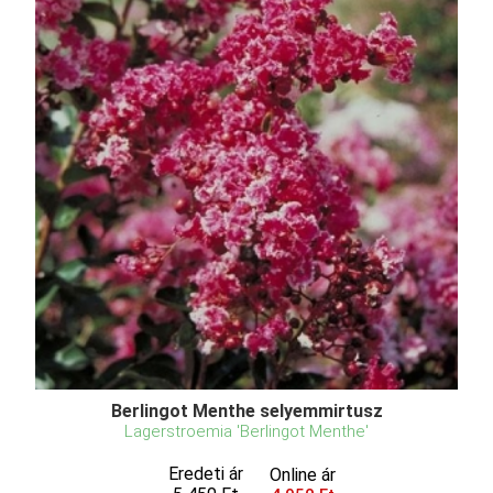
Berlingot Menthe selyemmirtusz
Lagerstroemia 'Berlingot Menthe'
Eredeti ár
Online ár