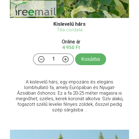
Kislevelű hárs
Tilia cordata
Online ár
4 950 Ft
Kosárba
A kislevelű hárs, egy impozáns és elegáns
lombhullató fa, amely Európában és Nyugat-
Ázsiában őshonos. Ez a fa 20-25 méter magasra is
megnőhet, széles, kerek koronát alkotva. Szív alakú,
fogazott szélű levelei fényes zöldek, ősszel pedig
szép sárgásba ...