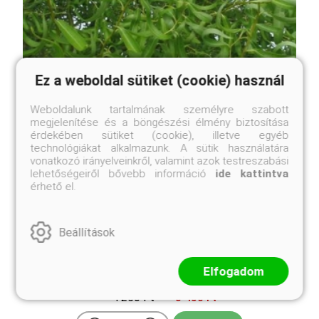
Ez a weboldal sütiket (cookie) használ
Weboldalunk tartalmának személyre szabott
megjelenítése és a böngészési élmény biztosítása
érdekében sütiket (cookie), illetve egyéb
technológiákat alkalmazunk. A sütik használatára
vonatkozó irányelveinkről, valamint azok testreszabási
lehetőségeiről bővebb információ
ide kattintva
érhető el.
Beállítások
Spirálfűz, csavarfűz
Salix matsudana 'Tortuosa'
Elfogadom
Eredeti ár
Online ár
4 250 Ft
3 450 Ft