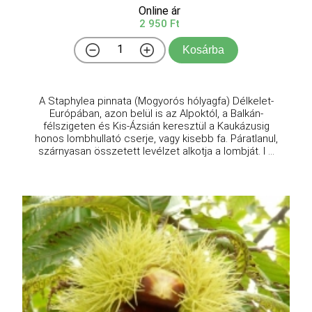
Online ár
2 950 Ft
Kosárba
A Staphylea pinnata (Mogyorós hólyagfa) Délkelet-
Európában, azon belül is az Alpoktól, a Balkán-
félszigeten és Kis-Ázsián keresztül a Kaukázusig
honos lombhullató cserje, vagy kisebb fa. Páratlanul,
szárnyasan összetett levélzet alkotja a lombját. I ...