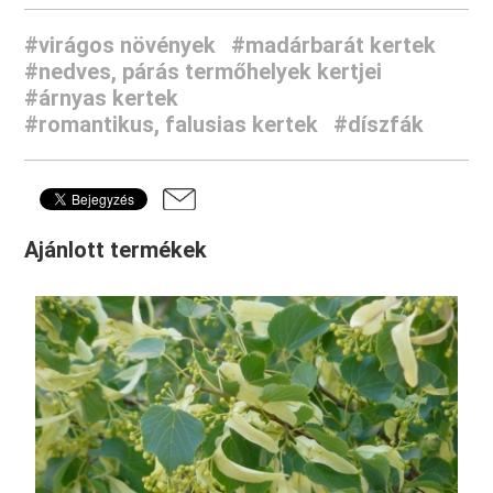
#virágos növények
#madárbarát kertek
#nedves, párás termőhelyek kertjei
#árnyas kertek
#romantikus, falusias kertek
#díszfák
Ajánlott termékek