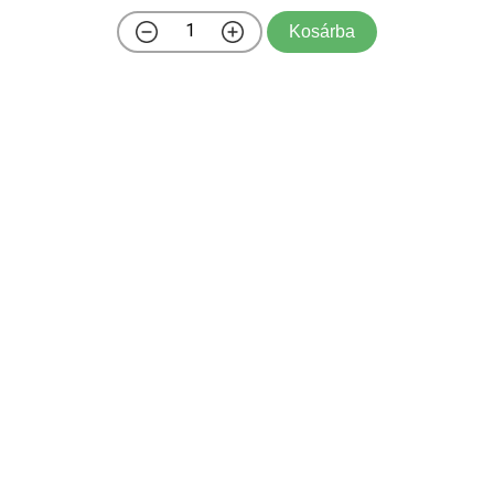
Kosárba
A gesztenye levelei nagyok, hosszúkásak,
élénkzöldek, ősszel pedig sárga és barna
árnyalatokba váltanak át. A levelek élei fogazottak,
ami jellegzetes megjelenést kölcsönöz a fának. A
szelíd gesztenye virágai júniusban és júliusban
jelennek meg, hoss ...