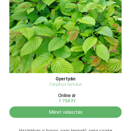
Gyertyán
Carpinus betulus
Online ár
7 750 Ft
Méret választás
Hazánkban is honos, nagy termetű, sima szürke