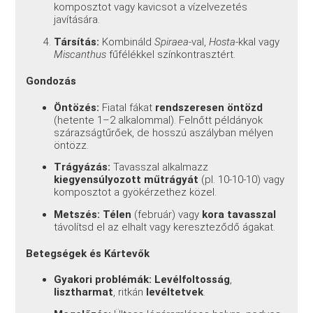
komposztot vagy kavicsot a vízelvezetés
javítására.
Társítás:
Kombináld
Spiraea
-val,
Hosta
-kkal vagy
Miscanthus
fűfélékkel színkontrasztért.
Gondozás
Öntözés:
Fiatal fákat
rendszeresen öntözd
(hetente 1–2 alkalommal). Felnőtt példányok
szárazságtűrőek, de hosszú aszályban mélyen
öntözz.
Trágyázás:
Tavasszal alkalmazz
kiegyensúlyozott műtrágyát
(pl. 10-10-10) vagy
komposztot a gyökérzethez közel.
Metszés:
Télen
(február) vagy
kora tavasszal
távolítsd el az elhalt vagy kereszteződő ágakat.
Betegségek és Kártevők
Gyakori problémák:
Levélfoltosság
,
lisztharmat
, ritkán
levéltetvek
.