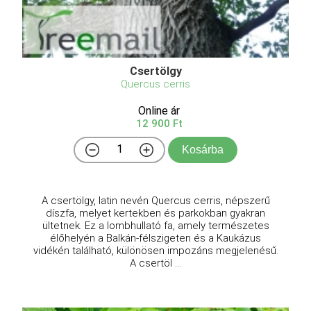
Csertölgy
Quercus cerris
Online ár
12 900 Ft
Kosárba
A csertölgy, latin nevén Quercus cerris, népszerű
díszfa, melyet kertekben és parkokban gyakran
ültetnek. Ez a lombhullató fa, amely természetes
élőhelyén a Balkán-félszigeten és a Kaukázus
vidékén található, különösen impozáns megjelenésű.
A csertöl ...