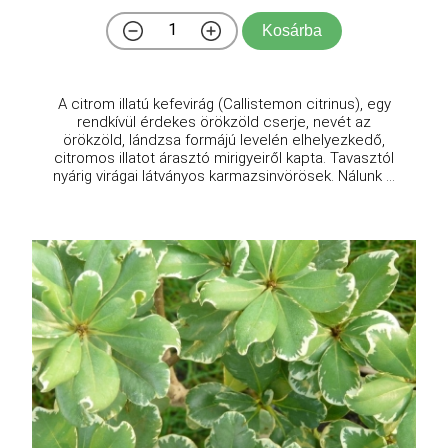
Kosárba
A citrom illatú kefevirág (Callistemon citrinus), egy
rendkívül érdekes örökzöld cserje, nevét az
örökzöld, lándzsa formájú levelén elhelyezkedő,
citromos illatot árasztó mirigyeiről kapta. Tavasztól
nyárig virágai látványos karmazsinvörösek. Nálunk ...