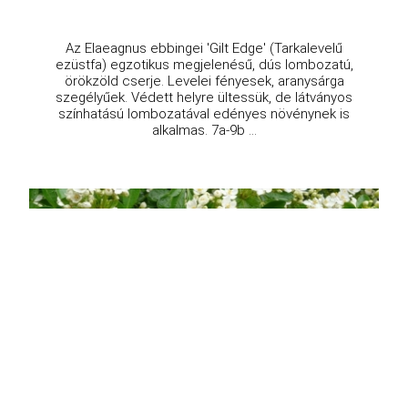
Az Elaeagnus ebbingei 'Gilt Edge' (Tarkalevelű
ezüstfa) egzotikus megjelenésű, dús lombozatú,
örökzöld cserje. Levelei fényesek, aranysárga
szegélyűek. Védett helyre ültessük, de látványos
színhatású lombozatával edényes növénynek is
alkalmas. 7a-9b ...