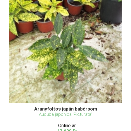
Aranyfoltos japán babérsom
Aucuba japonica 'Picturata'
Online ár
17 600 Ft