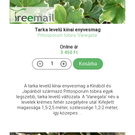
Tarka levelű kínai enyvesmag
Pittosporum tobira 'Variegata'
Online ár
3 450 Ft
Kosárba
A tarka levelű kínai enyvesmag a Kínából és
Japánból származó Pittosporum tobira egyik
legszebb, tarka levelű változata. A 'Variegata' név a
levelek krémes fehér szegélyére utal. Kifejlett
magassága 1,5-2,5 méter, szélessége 1,2-2 méter,
így közepes ...