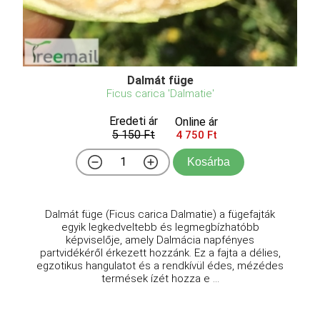
Dalmát füge
Ficus carica 'Dalmatie'
Eredeti ár
Online ár
5 150 Ft
4 750 Ft
Kosárba
Dalmát füge (Ficus carica Dalmatie) a fügefajták
egyik legkedveltebb és legmegbízhatóbb
képviselője, amely Dalmácia napfényes
partvidékéről érkezett hozzánk. Ez a fajta a délies,
egzotikus hangulatot és a rendkívül édes, mézédes
termések ízét hozza e ...