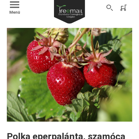
Menü
Polka eperpalánta, szamóca