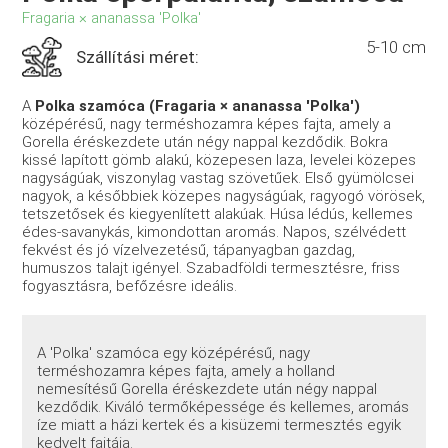
Fragaria × ananassa 'Polka'
5-10 cm
Szállítási méret:
A
Polka szamóca (Fragaria × ananassa 'Polka')
középérésű, nagy terméshozamra képes fajta, amely a
Gorella éréskezdete után négy nappal kezdődik. Bokra
kissé lapított gömb alakú, közepesen laza, levelei közepes
nagyságúak, viszonylag vastag szövetűek. Első gyümölcsei
nagyok, a későbbiek közepes nagyságúak, ragyogó vörösek,
tetszetősek és kiegyenlített alakúak. Húsa lédús, kellemes
édes-savanykás, kimondottan aromás. Napos, szélvédett
fekvést és jó vízelvezetésű, tápanyagban gazdag,
humuszos talajt igényel. Szabadföldi termesztésre, friss
fogyasztásra, befőzésre ideális.
A 'Polka' szamóca egy középérésű, nagy
terméshozamra képes fajta, amely a holland
nemesítésű Gorella éréskezdete után négy nappal
kezdődik. Kiváló termőképessége és kellemes, aromás
íze miatt a házi kertek és a kisüzemi termesztés egyik
kedvelt fajtája.