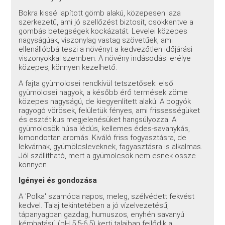
Bokra kissé lapított gömb alakú, közepesen laza
szerkezetű, ami jó szellőzést biztosít, csökkentve a
gombás betegségek kockázatát. Levelei közepes
nagyságúak, viszonylag vastag szövetűek, ami
ellenállóbbá teszi a növényt a kedvezőtlen időjárási
viszonyokkal szemben. A növény indásodási erélye
közepes, könnyen kezelhető.
A fajta gyümölcsei rendkívül tetszetősek: első
gyümölcsei nagyok, a később érő termések zöme
közepes nagyságú, de kiegyenlített alakú. A bogyók
ragyogó vörösek, felületük fényes, ami frissességüket
és esztétikus megjelenésüket hangsúlyozza. A
gyümölcsök húsa lédús, kellemes édes-savanykás,
kimondottan aromás. Kiváló friss fogyasztásra, de
lekvárnak, gyümölcsleveknek, fagyasztásra is alkalmas.
Jól szállítható, mert a gyümölcsök nem esnek össze
könnyen.
Igényei és gondozása
A 'Polka' szamóca napos, meleg, szélvédett fekvést
kedvel. Talaj tekintetében a jó vízelvezetésű,
tápanyagban gazdag, humuszos, enyhén savanyú
kémhatású (pH 5,5-6,5) kerti talajban fejlődik a