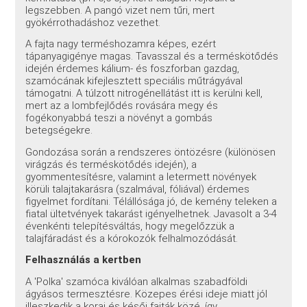
legszebben. A pangó vizet nem tűri, mert
gyökérrothadáshoz vezethet.
A fajta nagy terméshozamra képes, ezért
tápanyagigénye magas. Tavasszal és a terméskötődés
idején érdemes kálium- és foszforban gazdag,
szamócának kifejlesztett speciális műtrágyával
támogatni. A túlzott nitrogénellátást itt is kerülni kell,
mert az a lombfejlődés rovására megy és
fogékonyabbá teszi a növényt a gombás
betegségekre.
Gondozása során a rendszeres öntözésre (különösen
virágzás és terméskötődés idején), a
gyommentesítésre, valamint a letermett növények
körüli talajtakarásra (szalmával, fóliával) érdemes
figyelmet fordítani. Télállósága jó, de kemény teleken a
fiatal ültetvények takarást igényelhetnek. Javasolt a 3-4
évenkénti telepítésváltás, hogy megelőzzük a
talajfáradást és a kórokozók felhalmozódását.
Felhasználás a kertben
A 'Polka' szamóca kiválóan alkalmas szabadföldi
ágyásos termesztésre. Közepes érési ideje miatt jól
illeszkedik a korai és késői fajták közé, így