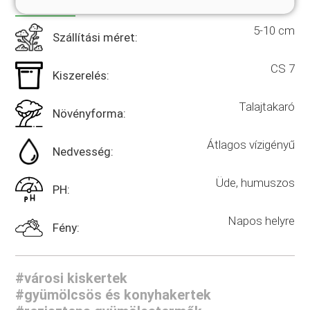
TULAJDONSÁGOK
5-10 cm
Szállítási méret:
CS 7
Kiszerelés:
Talajtakaró
Növényforma:
Átlagos vízigényű
Nedvesség:
Üde, humuszos
PH:
Napos helyre
Fény:
#városi kiskertek
#gyümölcsös és konyhakertek