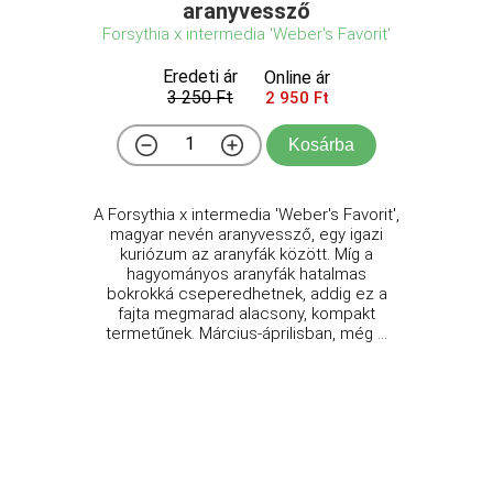
aranyvessző
Forsythia x intermedia 'Weber's Favorit'
Eredeti ár
Online ár
3 250 Ft
2 950 Ft
Kosárba
A Forsythia x intermedia 'Weber's Favorit',
magyar nevén aranyvessző, egy igazi
kuriózum az aranyfák között. Míg a
hagyományos aranyfák hatalmas
bokrokká cseperedhetnek, addig ez a
fajta megmarad alacsony, kompakt
termetűnek. Március-áprilisban, még ...