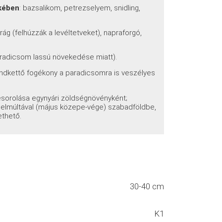
ekében
: bazsalikom, petrezselyem, snidling,
rág (felhúzzák a levéltetveket), napraforgó,
paradicsom lassú növekedése miatt).
mindkettő fogékony a paradicsomra is veszélyes
sorolása egynyári zöldségnövényként;
 elmúltával (május közepe-vége) szabadföldbe,
ethető.
30-40 cm
K1