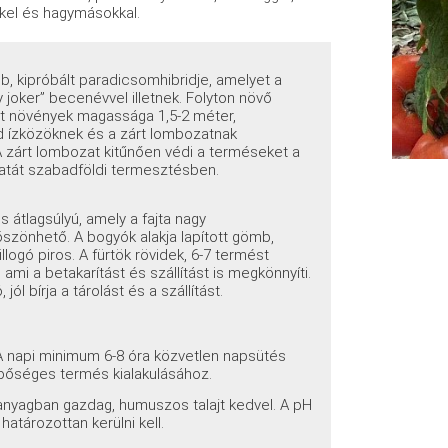
kkel és hagymásokkal.
b, kipróbált paradicsomhibridje, amelyet a
y joker” becenévvel illetnek
. Folyton növő
lett növények magassága 1,5-2 méter,
id ízközöknek és a zárt lombozatnak
A zárt lombozat kitűnően védi a terméseket a
zatát szabadföldi termesztésben
.
 átlagsúlyú
, amely a fajta nagy
öszönhető
. A bogyók alakja lapított gömb,
llogó piros
. A fürtök rövidek, 6-7 termést
ami a betakarítást és szállítást is megkönnyíti
.
l bírja a tárolást és a szállítást.
. A napi minimum 6-8 óra közvetlen napsütés
bőséges termés kialakulásához.
panyagban gazdag, humuszos talajt kedvel. A pH
határozottan kerülni kell.