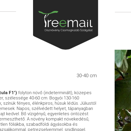
30-40 cm
ula F1')
folyton növő (indeterminált), közepes
éter, szélessége 40-60 cm. Bogyói 130-160
színük fényes, élénkpiros, húsuk lédús. Júliustól
emesek. Napos, szélvédett helyet, tápanyagban
ajt kedvel. Bő vízigényű, egyenletes öntözést
t termeszthető. A növény kompakt növekedésű,
tetlen fóliákba, szabadföldi ágyásokba és
azsalikommal, petrezselyemmel, snidlinggel,