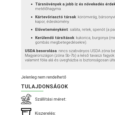
Társnövények a jobb íz és növekedés érd
metélőhagyma.
Kártevőriasztó társak
: körömvirág, bársonyvi
kapor, édeskömény.
Előveteményként
: saláta, retek, spenót (a 
Kerülendő társítások
: kukorica, burgonya (
gombás megbetegedésekre).
USDA besorolása
: nincs szabványos USDA zóna be
Magyarországon (zóna 5b-7b) a késő tavaszi fagyok
valamint fólia alá és üvegházba is biztonságosan ült
Jelenleg nem rendelhető
TULAJDONSÁGOK
Szállítási méret:
Kiszerelés: