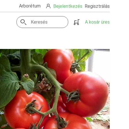
Arborétum
Bejelentkezés
Regisztrálás
A kosár üres