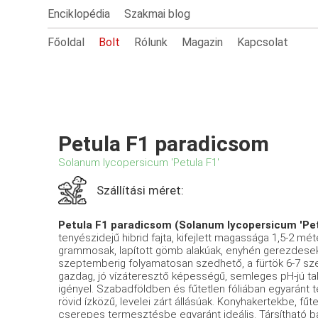
Enciklopédia
Szakmai blog
Főoldal
Bolt
Rólunk
Magazin
Kapcsolat
Petula F1 paradicsom
Solanum lycopersicum 'Petula F1'
Szállítási méret:
Petula F1 paradicsom (Solanum lycopersicum 'Pet
tenyészidejű hibrid fajta, kifejlett magassága 1,5-2 m
grammosak, lapított gömb alakúak, enyhén gerezdesek, 
szeptemberig folyamatosan szedhető, a fürtök 6-7 sz
gazdag, jó vízáteresztő képességű, semleges pH-jú tal
igényel. Szabadföldben és fűtetlen fóliában egyarán
rövid ízközű, levelei zárt állásúak. Konyhakertekbe, fű
cserepes termesztésbe egyaránt ideális. Társítható b