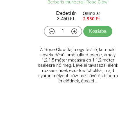
Berberis thunbergii 'Rose Glow'
Eredeti ár
Online ár
3 450 Ft
2 950 Ft
Kosárba
A 'Rose Glow' fajta egy felálló, kompakt
növekedésű lombhullató cserje, amely
1,2-1,5 méter magasra és 1-1,2 méter
szélesre nő meg. Levelei tavasszal élénk
rózsaszínűek ezüstös foltokkal, majd
nyáron mélyebb rózsaszínűvé és bíborrá
érlelődnek, ősszel ...