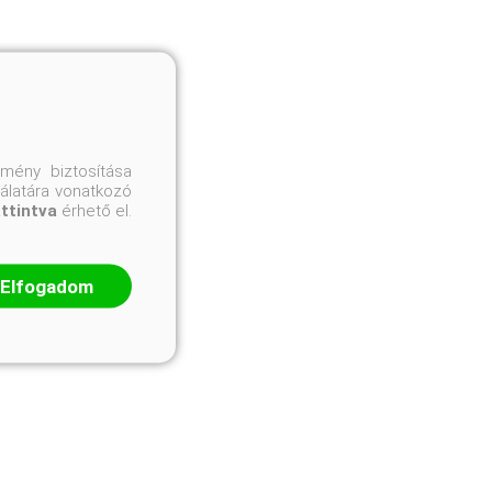
mény biztosítása
nálatára vonatkozó
attintva
érhető el.
Elfogadom