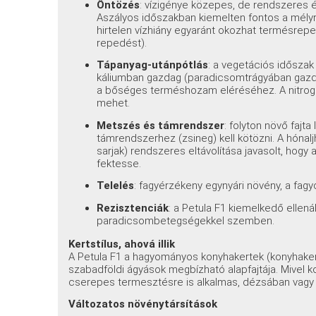
Öntözés
: vízigénye közepes, de rendszeres 
Aszályos időszakban kiemelten fontos a mélyre
hirtelen vízhiány egyaránt okozhat termésrep
repedést).
Tápanyag-utánpótlás
: a vegetációs időszak
káliumban gazdag (paradicsomtrágyában gazda
a bőséges terméshozam eléréséhez. A nitrogé
mehet.
Metszés és támrendszer
: folyton növő fajt
támrendszerhez (zsineg) kell kötözni. A hónalj
sarjak) rendszeres eltávolítása javasolt, hog
fektesse.
Telelés
: fagyérzékeny egynyári növény, a fagyo
Rezisztenciák
: a Petula F1 kiemelkedő ellen
paradicsombetegségekkel szemben.
Kertstílus, ahová illik
A Petula F1 a hagyományos konyhakertek (konyhakert)
szabadföldi ágyások megbízható alapfajtája. Mivel 
cserepes termesztésre is alkalmas, dézsában vagy 
Változatos növénytársítások