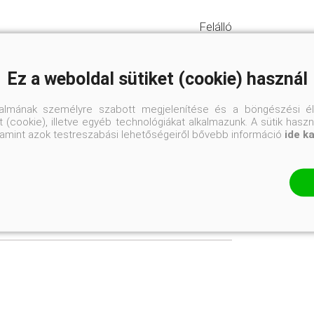
Felálló
Átlagos vízigényű
Ez a weboldal sütiket (cookie) használ
Üde, humuszos
talmának személyre szabott megjelenítése és a böngészési él
 (cookie), illetve egyéb technológiákat alkalmazunk. A sütik hasz
valamint azok testreszabási lehetőségeiről bővebb információ
ide k
Napos helyre
yhakertek