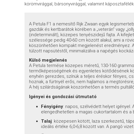
körömvirággal, bársonyvirággal, valamint káposztafélé
A Petula F1 a nemesítő Rijk Zwaan egyik legismerteb
gazdák és kertbarátok körében a „veterán” vagy „joll
(indeterminált), közepes tenyészidejű fajta. A kifej
szélessége pedig 40-60 cm között alakul, ami a röv
köszönhetően kompakt megjelenést eredményez
. 
túlzott napsütéstől, minimalizálva a napégés kocká
Külső megjelenés
A Petula termése közepes méretű, 130-160 grammos
termőképességének és egyenletes kötődésének k
enyhén gerezdes, színük a teljes éréskor fényes, csi
hoznak, a fürtnyél erős, nem hajlamos a megtörésre, 
A héj szilárdságának köszönhetően a termés pultálló, jó
Igényei és gondozási útmutató
Fényigény
: napos, szélvédett helyet igényel
elengedhetetlen a magas cukortartalom és a 
Talaj
: közepesen kötött, laza szerkezetű, tá
ideális értéke 6,0-6,8 között van. A pangó vizet 