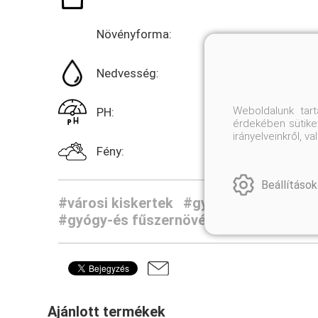
Növényforma:
Nedvesség:
Weboldalunk tar
PH:
érdekében sütiket
irányelveinkről, 
Fény:
Beállítások
#városi kiskertek
#gyümölcsös és kon
#gyógy-és fűszernövények
Ajánlott termékek