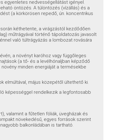
és egyenletes nedvességellátást igényel.
ható öntözés. A túlöntözés (vízállás) és a
edést (a körkörösen repedő, ún. koncentrikus
 során kéthetente, a virágzástól kezdődően
g) műtrágyával történő tápoldatozás javasolt
nnel való túltrágyázás a lombozat rovására
a lévén, a növényt karóhoz vagy függőleges
hajtások (a tő- és a levélhónaljban képződő
y a növény minden energiáját a termésekbe
k elmúltával, május közepétől ültethető ki.
álló képességgel rendelkezik a legfontosabb
, valamint a fűtetlen fóliák, üvegházak és
kompakt növekedésű, egyes források szerint
nagyobb balkonládában is tartható.