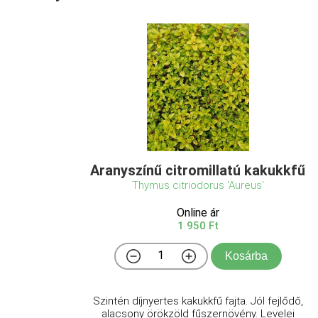
Aranyszínű citromillatú kakukkfű
Thymus citriodorus 'Aureus'
Online ár
1 950 Ft
Kosárba
Szintén díjnyertes kakukkfű fajta. Jól fejlődő,
alacsony örökzöld fűszernövény. Levelei