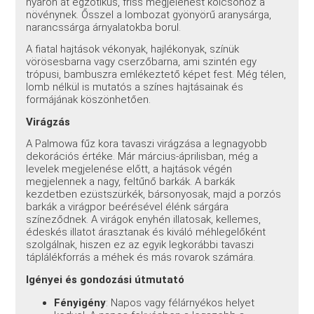
nyáron át egzotikus, friss megjelenést kölcsönöz a
növénynek. Ősszel a lombozat gyönyörű aranysárga,
narancssárga árnyalatokba borul.
A fiatal hajtások vékonyak, hajlékonyak, színük
vörösesbarna vagy cserzőbarna, ami szintén egy
trópusi, bambuszra emlékeztető képet fest. Még télen,
lomb nélkül is mutatós a színes hajtásainak és
formájának köszönhetően.
Virágzás
A Palmowa fűz kora tavaszi virágzása a legnagyobb
dekorációs értéke. Már március-áprilisban, még a
levelek megjelenése előtt, a hajtások végén
megjelennek a nagy, feltűnő barkák. A barkák
kezdetben ezüstszürkék, bársonyosak, majd a porzós
barkák a virágpor beérésével élénk sárgára
színeződnek. A virágok enyhén illatosak, kellemes,
édeskés illatot árasztanak és kiváló méhlegelőként
szolgálnak, hiszen ez az egyik legkorábbi tavaszi
táplálékforrás a méhek és más rovarok számára.
Igényei és gondozási útmutató
Fényigény
: Napos vagy félárnyékos helyet