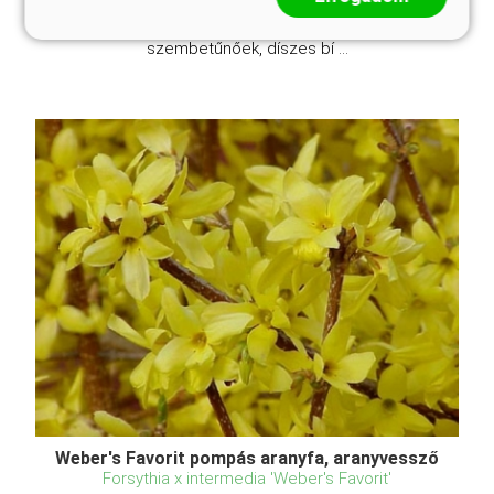
júniusban. Lombozata ősszel liláspirosra
színeződik. Vesszői különösen télen
szembetűnőek, díszes bí ...
Weber's Favorit pompás aranyfa, aranyvessző
Forsythia x intermedia 'Weber's Favorit'