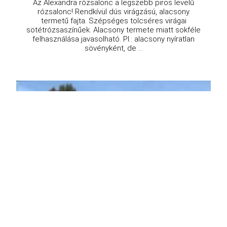
Az Alexandra rózsalonc a legszebb piros levelű
rózsalonc! Rendkívül dús virágzású, alacsony
termetű fajta. Szépséges tölcséres virágai
sötétrózsaszínűek. Alacsony termete miatt sokféle
felhasználása javasolható. Pl.: alacsony nyíratlan
sövényként, de ...