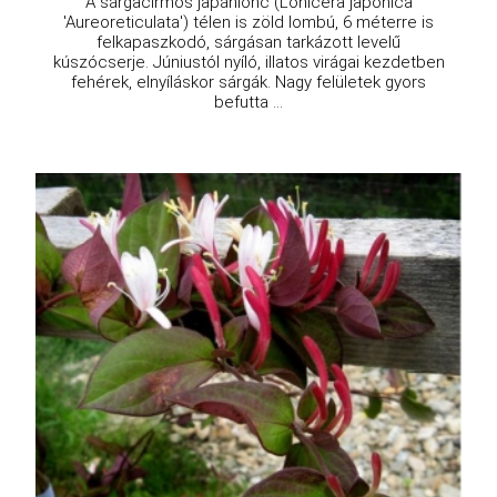
A sárgacirmos japánlonc (Lonicera japonica
'Aureoreticulata') télen is zöld lombú, 6 méterre is
felkapaszkodó, sárgásan tarkázott levelű
kúszócserje. Júniustól nyíló, illatos virágai kezdetben
fehérek, elnyíláskor sárgák. Nagy felületek gyors
befutta ...