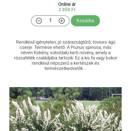
Online ár
2 850 Ft
Kosárba
Rendkívül igénytelen, jó szárazságtűrő, tövises ágú
cserje. Termése ehető. A Prunus spinosa, más
néven Kökény, sokoldalú kerti növény, amely a
rózsafélék családjába tartozik. Ez a kis fa vagy bokor
rendkívül népszerű a kertészek és
természetkedvelők ...