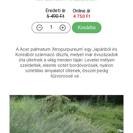
Eredeti ár
Online ár
5 490 Ft
4 750 Ft
Kosárba
A Acer palmatum 'Atropurpureum' egy Japánból és
Koreából származó díszfa, melyet már évszázadok
óta ültetnek a világ minden táján. Levelei mélyen
szeldeltek, eleinte sötét bordóvörösek, nyáron
sötétlilás árnyalatot öltenek, ősszel pedig
tűzvörössé vá ...