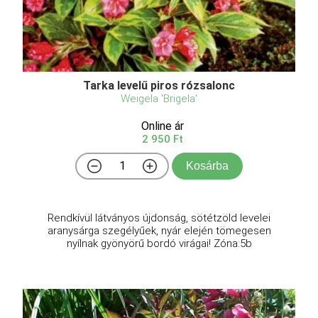
Tarka levelű piros rózsalonc
Weigela 'Brigela'
Online ár
2 950 Ft
Kosárba
Rendkívül látványos újdonság, sötétzöld levelei
aranysárga szegélyűek, nyár elején tömegesen
nyílnak gyönyörű bordó virágai! Zóna:5b