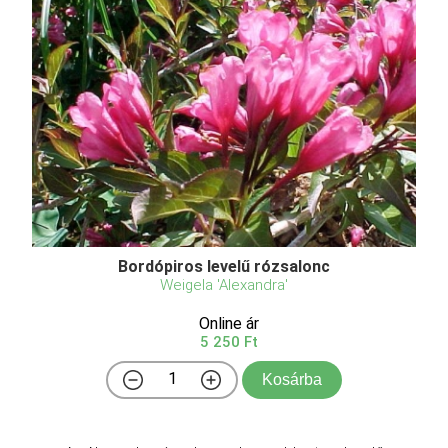
Bordópiros levelű rózsalonc
Weigela 'Alexandra'
Online ár
5 250 Ft
Kosárba