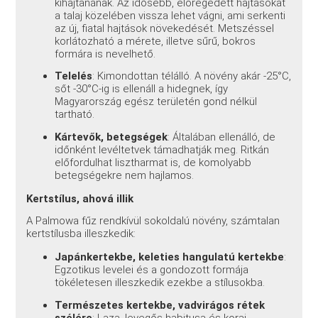
kihajtanának. Az idősebb, elöregedett hajtásokat
a talaj közelében vissza lehet vágni, ami serkenti
az új, fiatal hajtások növekedését. Metszéssel
korlátozható a mérete, illetve sűrű, bokros
formára is nevelhető.
Telelés
: Kimondottan télálló. A növény akár -25°C,
sőt -30°C-ig is ellenáll a hidegnek, így
Magyarország egész területén gond nélkül
tartható.
Kártevők, betegségek
: Általában ellenálló, de
időnként levéltetvek támadhatják meg. Ritkán
előfordulhat lisztharmat is, de komolyabb
betegségekre nem hajlamos.
Kertstílus, ahová illik
A Palmowa fűz rendkívül sokoldalú növény, számtalan
kertstílusba illeszkedik:
Japánkertekbe, keleties hangulatú kertekbe
:
Egzotikus levelei és a gondozott formája
tökéletesen illeszkedik ezekbe a stílusokba.
Természetes kertekbe, vadvirágos rétek
szélére
: Laza, levegős habitusa és korai