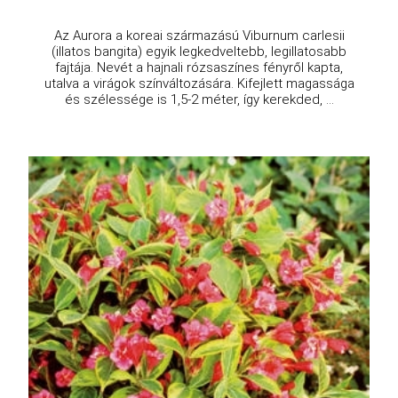
Az Aurora a koreai származású Viburnum carlesii
(illatos bangita) egyik legkedveltebb, legillatosabb
fajtája. Nevét a hajnali rózsaszínes fényről kapta,
utalva a virágok színváltozására. Kifejlett magassága
és szélessége is 1,5-2 méter, így kerekded, ...