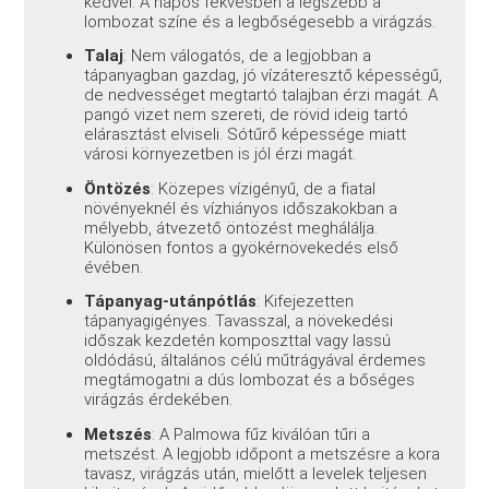
kedvel. A napos fekvésben a legszebb a
lombozat színe és a legbőségesebb a virágzás.
Talaj
: Nem válogatós, de a legjobban a
tápanyagban gazdag, jó vízáteresztő képességű,
de nedvességet megtartó talajban érzi magát. A
pangó vizet nem szereti, de rövid ideig tartó
elárasztást elviseli. Sótűrő képessége miatt
városi környezetben is jól érzi magát.
Öntözés
: Közepes vízigényű, de a fiatal
növényeknél és vízhiányos időszakokban a
mélyebb, átvezető öntözést meghálálja.
Különösen fontos a gyökérnövekedés első
évében.
Tápanyag-utánpótlás
: Kifejezetten
tápanyagigényes. Tavasszal, a növekedési
időszak kezdetén komposzttal vagy lassú
oldódású, általános célú műtrágyával érdemes
megtámogatni a dús lombozat és a bőséges
virágzás érdekében.
Metszés
: A Palmowa fűz kiválóan tűri a
metszést. A legjobb időpont a metszésre a kora
tavasz, virágzás után, mielőtt a levelek teljesen