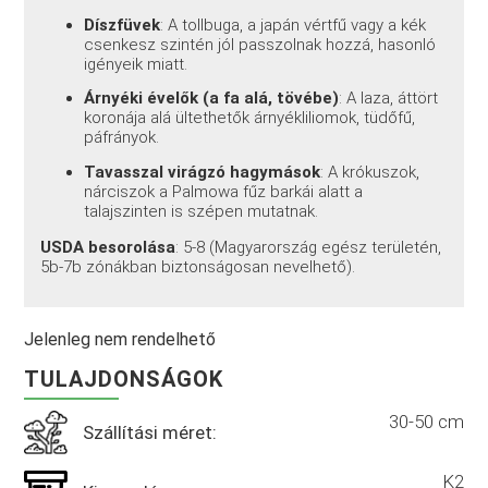
Díszfüvek
: A tollbuga, a japán vértfű vagy a kék
csenkesz szintén jól passzolnak hozzá, hasonló
igényeik miatt.
Árnyéki évelők (a fa alá, tövébe)
: A laza, áttört
koronája alá ültethetők árnyékliliomok, tüdőfű,
páfrányok.
Tavasszal virágzó hagymások
: A krókuszok,
nárciszok a Palmowa fűz barkái alatt a
talajszinten is szépen mutatnak.
USDA besorolása
: 5-8 (Magyarország egész területén,
5b-7b zónákban biztonságosan nevelhető).
Jelenleg nem rendelhető
TULAJDONSÁGOK
30-50 cm
Szállítási méret:
K2