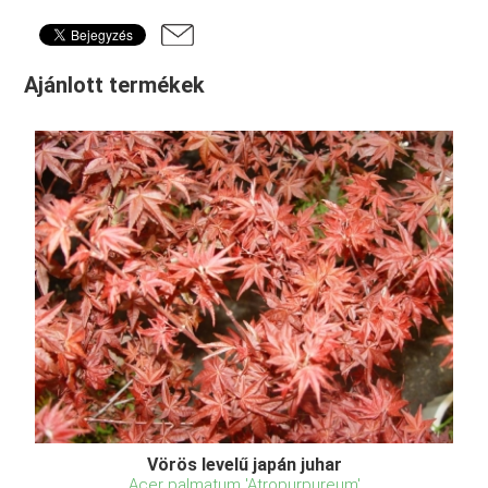
Ajánlott termékek
Vörös levelű japán juhar
Acer palmatum 'Atropurpureum'