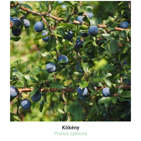
Kökény
Prunus spinosa