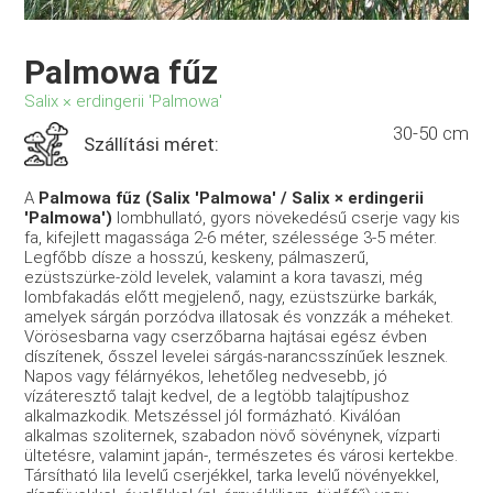
Palmowa fűz
Salix × erdingerii 'Palmowa'
30-50 cm
Szállítási méret:
A
Palmowa fűz (Salix 'Palmowa' / Salix × erdingerii
'Palmowa')
lombhullató, gyors növekedésű cserje vagy kis
fa, kifejlett magassága 2-6 méter, szélessége 3-5 méter.
Legfőbb dísze a hosszú, keskeny, pálmaszerű,
ezüstszürke-zöld levelek, valamint a kora tavaszi, még
lombfakadás előtt megjelenő, nagy, ezüstszürke barkák,
amelyek sárgán porzódva illatosak és vonzzák a méheket.
Vörösesbarna vagy cserzőbarna hajtásai egész évben
díszítenek, ősszel levelei sárgás-narancsszínűek lesznek.
Napos vagy félárnyékos, lehetőleg nedvesebb, jó
vízáteresztő talajt kedvel, de a legtöbb talajtípushoz
alkalmazkodik. Metszéssel jól formázható. Kiválóan
alkalmas szoliternek, szabadon növő sövénynek, vízparti
ültetésre, valamint japán-, természetes és városi kertekbe.
Társítható lila levelű cserjékkel, tarka levelű növényekkel,