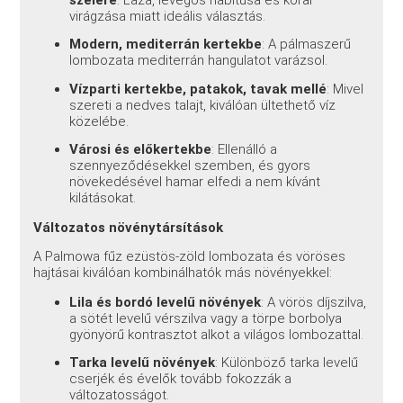
virágzása miatt ideális választás.
Modern, mediterrán kertekbe
: A pálmaszerű
lombozata mediterrán hangulatot varázsol.
Vízparti kertekbe, patakok, tavak mellé
: Mivel
szereti a nedves talajt, kiválóan ültethető víz
közelébe.
Városi és előkertekbe
: Ellenálló a
szennyeződésekkel szemben, és gyors
növekedésével hamar elfedi a nem kívánt
kilátásokat.
Változatos növénytársítások
A Palmowa fűz ezüstös-zöld lombozata és vöröses
hajtásai kiválóan kombinálhatók más növényekkel:
Lila és bordó levelű növények
: A vörös díjszilva,
a sötét levelű vérszilva vagy a törpe borbolya
gyönyörű kontrasztot alkot a világos lombozattal.
Tarka levelű növények
: Különböző tarka levelű
cserjék és évelők tovább fokozzák a
változatosságot.