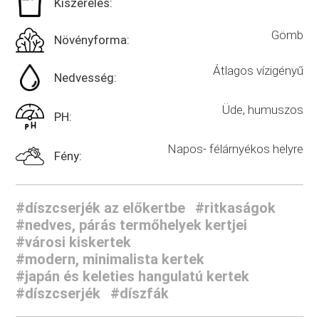
Kiszerelés:
Gömb
Növényforma:
Átlagos vízigényű
Nedvesség:
Üde, humuszos
PH:
Napos- félárnyékos helyre
Fény:
#díszcserjék az előkertbe
#ritkaságok
#nedves, párás termőhelyek kertjei
#városi kiskertek
#modern, minimalista kertek
#japán és keleties hangulatú kertek
#díszcserjék
#díszfák