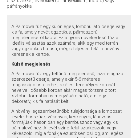
díszfüvekkel, évelőkkel (pl. árnyékliliom, tüdőfű) vagy
páfrányokkal.
A Palmowa fűz egy különleges, lombhullató cserje vagy
kis fa, amely nevét egzotikus, pálmaszerű
megjelenéséről kapta. Ez a gyors növekedésű fűzfa
ideális választás azok számára, akik egy mediterrán
vagy egzotikus hatású, mégis teljesen télálló növényt
keresnek a kertbe.
Külső megjelenés
A Palmowa fűz egy feltűnő megjelenésű, laza, elágazó
szerkezetű cserje, amely akár 5-6 méteres
magasságot is elérhet, széles, terebélyes koronát
nevelve. Idősebb korban akár magas törzsre oltott
'sztobri' formában is megvásárolható, ami egy
dekoratív, kis fa hatását kelti.
A növény legszembetűnőbb tulajdonsága a lombozat:
levelei hosszúak, vékonyak, keskenyek, lándzsás
formájúak, hasonlóan egy bambuszhoz vagy egy kis
pálmalevélhez. A levél színe felül szürkészöld vagy
kékeszöld, míg a fonákja ezüstösen csillog, ami egész