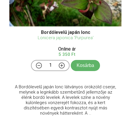
Bordólevelű japán lonc
Lonicera japonica 'Purpurea'
Online ár
5 350 Ft
Kosárba
A Bordólevelű japán lonc látványos örökzöld cserje,
melynek a leginkább szembetűnő jellemzője az
élénk bordó levelek. A levelek színe a növény
különleges vonzerejét fokozza, és a kert
díszítésében egyedi kontrasztot nyújt más
növények háttereként. A ...