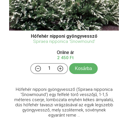
Hófehér nipponi gyöngyvessző
Spiraea nipponica 'Snowmound'
Online ár
2 450 Ft
Kosárba
Hófehér nipponi gyöngyvessző (Spiraea nipponica
'Snowmound') egy felfelé törő vesszőjű, 1-1,5
méteres cserje, lombozata enyhén kékes árnyalatú,
dús hófehér tavaszi virágzásával az egyik legszebb
gyöngyvessző, mely szoliternek, sövénynek
egyaránt reme ...