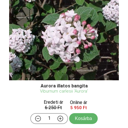
Aurora illatos bangita
Viburnum carlesii 'Aurora'
Eredeti ár
Online ár
6 250 Ft
5 950 Ft
Kosárba