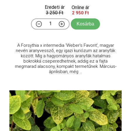
Eredeti ár
Online ár
3 250 Ft
2 950 Ft
Kosárba
A Forsythia x intermedia 'Weber's Favorit', magyar
nevén aranyvessző, egy igazi kuriózum az aranyfák
között. Míg a hagyományos aranyfák hatalmas
bokrokká cseperedhetnek, addig ez a fajta
megmarad alacsony, kompakt termetűnek. Március-
áprilisban, még ...