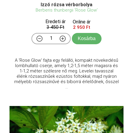
Izzó rózsa vérborbolya
Berberis thunbergii 'Rose Glow'
Eredeti ár
Online ár
3 450 Ft
2 950 Ft
Kosárba
A 'Rose Glow' fajta egy felálló, kompakt növekedésű
lombhullató cserje, amely 1,2-1,5 méter magasra és
1-1,2 méter szélesre nő meg. Levelei tavasszal
élénk rózsaszínűek ezüstös foltokkal, majd nyáron
mélyebb rózsaszínűvé és bíborrá érlelődnek, ősszel
...