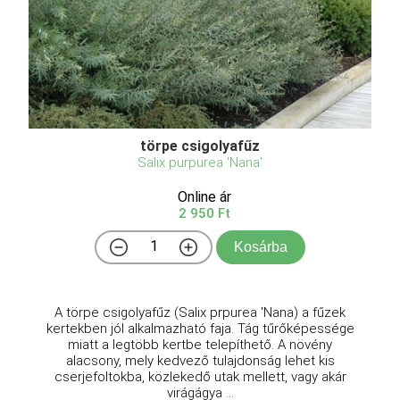
törpe csigolyafűz
Salix purpurea 'Nana'
Online ár
2 950 Ft
Kosárba
A törpe csigolyafűz (Salix prpurea 'Nana) a fűzek
kertekben jól alkalmazható faja. Tág tűrőképessége
miatt a legtöbb kertbe telepíthető. A növény
alacsony, mely kedvező tulajdonság lehet kis
cserjefoltokba, közlekedő utak mellett, vagy akár
virágágya ...