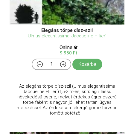
Elegáns törpe dísz-szil
Ulmus elegantissima 'Jacqueline Hillier'
Online ár
9 950 Ft
Kosárba
Az elegáns törpe dísz-szil (Ulmus elegantissima
Jacqueline Hillier')1,5-2 m-es, sűrű ágú, lassú
növekedésű cserje, melyet érdekes ágrendszerű
törpe faként is nagyon jól lehet tartani ügyes
metszéssel. Az érdekesen tekergő görbe törzsön
tömött sötétzö ...