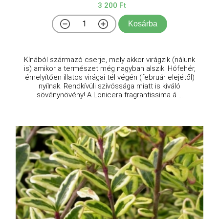
3 200 Ft
Kosárba
Kínából származó cserje, mely akkor virágzik (nálunk
is) amikor a természet még nagyban alszik. Hófehér,
émelyítően illatos virágai tél végén (február elejétől)
nyílnak. Rendkívüli szívóssága miatt is kiváló
sövénynövény! A Lonicera fragrantissima á ...