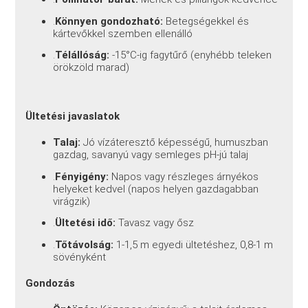
.
Könnyen gondozható:
Betegségekkel és
kártevőkkel szemben ellenálló
.
Télállóság:
-15°C-ig fagytűrő (enyhébb teleken
örökzöld marad)
Ültetési javaslatok
Talaj:
Jó vízáteresztő képességű, humuszban
gazdag, savanyú vagy semleges pH-jú talaj
.
Fényigény:
Napos vagy részleges árnyékos
helyeket kedvel (napos helyen gazdagabban
virágzik)
.
Ültetési idő:
Tavasz vagy ősz
.
Tőtávolság:
1-1,5 m egyedi ültetéshez, 0,8-1 m
sövényként
Gondozás