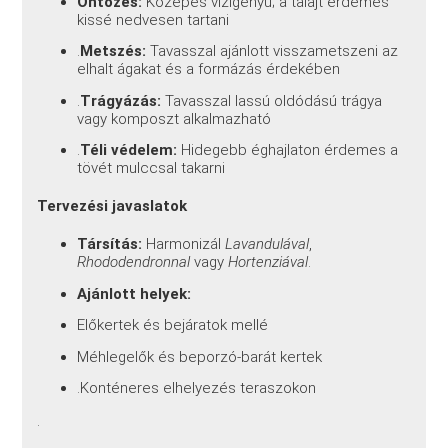
Öntözés:
Közepes vízigényű; a talajt érdemes
kissé nedvesen tartani
.
Metszés:
Tavasszal ajánlott visszametszeni az
elhalt ágakat és a formázás érdekében
.
Trágyázás:
Tavasszal lassú oldódású trágya
vagy komposzt alkalmazható
.
Téli védelem:
Hidegebb éghajlaton érdemes a
tövét mulccsal takarni
Tervezési javaslatok
Társítás:
Harmonizál
Lavandulával
,
Rhododendronnal
vagy
Hortenziával
.
Ajánlott helyek:
Előkertek és bejáratok mellé
Méhlegelők és beporzó-barát kertek
.Konténeres elhelyezés teraszokon
.