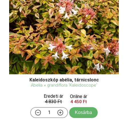
Kaleidoszkóp abélia, tárnicslonc
Abelia × grandiflora 'Kaleidoscope'
Eredeti ár
Online ár
4 830 Ft
4 450 Ft
Kosárba