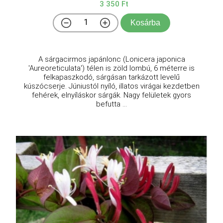
3 350 Ft
Kosárba
A sárgacirmos japánlonc (Lonicera japonica
'Aureoreticulata') télen is zöld lombú, 6 méterre is
felkapaszkodó, sárgásan tarkázott levelű
kúszócserje. Júniustól nyíló, illatos virágai kezdetben
fehérek, elnyíláskor sárgák. Nagy felületek gyors
befutta ...