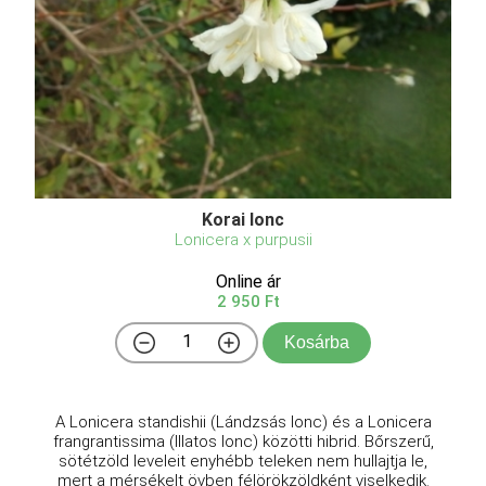
Korai lonc
Lonicera x purpusii
Online ár
2 950 Ft
Kosárba
A Lonicera standishii (Lándzsás lonc) és a Lonicera
frangrantissima (Illatos lonc) közötti hibrid. Bőrszerű,
sötétzöld leveleit enyhébb teleken nem hullajtja le,
mert a mérsékelt övben félörökzöldként viselkedik.