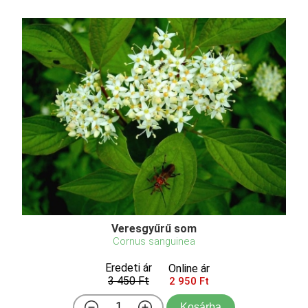
Veresgyűrű som
Cornus sanguinea
Eredeti ár
Online ár
3 450 Ft
2 950 Ft
Kosárba