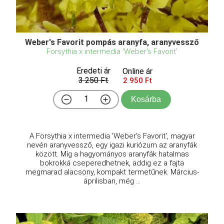
Weber's Favorit pompás aranyfa, aranyvessző
Forsythia x intermedia 'Weber's Favorit'
Eredeti ár
Online ár
3 250 Ft
2 950 Ft
Kosárba
A Forsythia x intermedia 'Weber's Favorit', magyar
nevén aranyvessző, egy igazi kuriózum az aranyfák
között. Míg a hagyományos aranyfák hatalmas
bokrokká cseperedhetnek, addig ez a fajta
megmarad alacsony, kompakt termetűnek. Március-
áprilisban, még ...