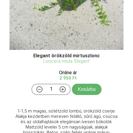
Elegant örökzöld mirtuszlonc
Lonicera nitida 'Elegant'
Online ár
2 950 Ft
Kosárba
1-1,5 m magas, sötétzöld lombú, örökzöld cserje.
Alakja kezdetben mereven felálló, sűrű ágú, csúcsa
és az oldalhajtások elegánsan ívesen bókolók.
Mattzöld levelei 5 cm nagyságúak, alakjuk
hosszúkás. Illatos, szép fehér virágai május-