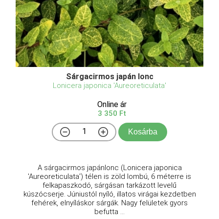
Sárgacirmos japán lonc
Lonicera japonica 'Aureoreticulata'
Online ár
3 350 Ft
Kosárba
A sárgacirmos japánlonc (Lonicera japonica
'Aureoreticulata') télen is zöld lombú, 6 méterre is
felkapaszkodó, sárgásan tarkázott levelű
kúszócserje. Júniustól nyíló, illatos virágai kezdetben
fehérek, elnyíláskor sárgák. Nagy felületek gyors
befutta ...