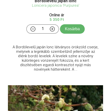
Bordólevelű japán lonc
Lonicera japonica 'Purpurea'
Online ár
5 350 Ft
Kosárba
A Bordólevelű japán lonc látványos örökzöld cserje,
melynek a leginkább szembetűnő jellemzője az
élénk bordó levelek. A levelek színe a növény
különleges vonzerejét fokozza, és a kert
díszítésében egyedi kontrasztot nyújt más
növények háttereként. A ...