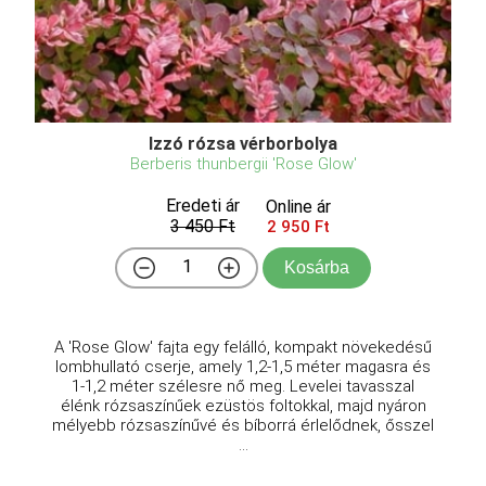
Izzó rózsa vérborbolya
Berberis thunbergii 'Rose Glow'
Eredeti ár
Online ár
3 450 Ft
2 950 Ft
Kosárba
A 'Rose Glow' fajta egy felálló, kompakt növekedésű
lombhullató cserje, amely 1,2-1,5 méter magasra és
1-1,2 méter szélesre nő meg. Levelei tavasszal
élénk rózsaszínűek ezüstös foltokkal, majd nyáron
mélyebb rózsaszínűvé és bíborrá érlelődnek, ősszel
...