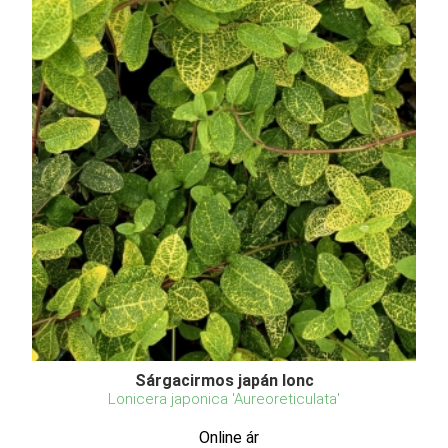
Sárgacirmos japán lonc
Lonicera japonica 'Aureoreticulata'
Online ár