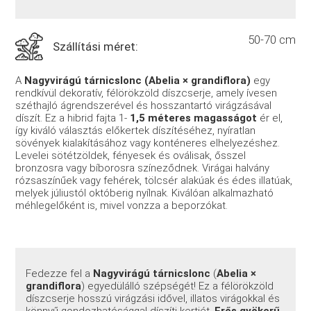
50-70 cm
Szállítási méret:
A
Nagyvirágú tárnicslonc (Abelia × grandiflora)
egy
rendkívül dekoratív, félörökzöld díszcserje, amely ívesen
széthajló ágrendszerével és hosszantartó virágzásával
díszít. Ez a hibrid fajta 1-
1,5 méteres magasságot
ér el,
így kiváló választás előkertek díszítéséhez, nyíratlan
sövények kialakításához vagy konténeres elhelyezéshez.
Levelei sötétzöldek, fényesek és oválisak, ősszel
bronzosra vagy bíborosra színeződnek. Virágai halvány
rózsaszínűek vagy fehérek, tölcsér alakúak és édes illatúak,
melyek júliustól októberig nyílnak. Kiválóan alkalmazható
méhlegelőként is, mivel vonzza a beporzókat.
Fedezze fel a
Nagyvirágú tárnicslonc
(
Abelia ×
grandiflora
) egyedülálló szépségét! Ez a félörökzöld
díszcserje hosszú virágzási idővel, illatos virágokkal és