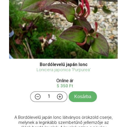
Bordólevelű japán lonc
Lonicera japonica 'Purpurea'
Online ár
5 350 Ft
Kosárba
A Bordólevelű japán lonc látványos örökzöld cserje,
melynek a leginkább szembetűnő jellemzője az