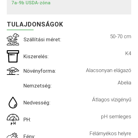
7a-9b USDA-zóna
TULAJDONSÁGOK
50-70 cm
Szállítási méret:
K4
Kiszerelés:
Alacsonyan elágazó
Növényforma:
Abelia
Nemzetség:
Átlagos vízigényű
Nedvesség:
pH semleges
PH:
Félárnyékos helyre
Fény: