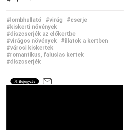
#lombhullató
#virág
#cserje
#kiskerti növények
#díszcserjék az előkertbe
#virágos növények
#illatok a kertben
#városi kiskertek
#romantikus, falusias kertek
#díszcserjék