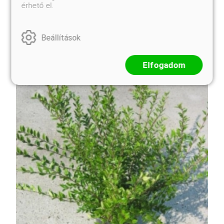
sárga és zöld árnyalatokkal, ami különleges
érhető el.
megjelenést kölcsönöz a növénynek. Tavasszal és
nyáron apr ...
Beállítások
Elfogadom