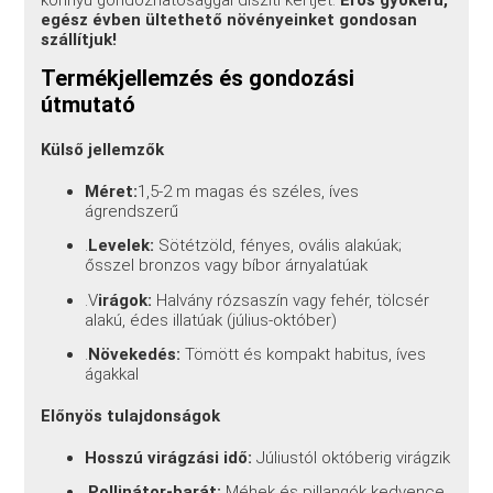
könnyű gondozhatósággal díszíti kertjét.
Erős gyökerű,
egész évben ültethető növényeinket gondosan
szállítjuk!
Termékjellemzés és gondozási
útmutató
Külső jellemzők
Méret:
1,5-2 m magas és széles, íves
ágrendszerű
.
Levelek:
Sötétzöld, fényes, ovális alakúak;
ősszel bronzos vagy bíbor árnyalatúak
.V
irágok:
Halvány rózsaszín vagy fehér, tölcsér
alakú, édes illatúak (július-október)
.
Növekedés:
Tömött és kompakt habitus, íves
ágakkal
Előnyös tulajdonságok
Hosszú virágzási idő:
Júliustól októberig virágzik
.
Pollinátor-barát:
Méhek és pillangók kedvence