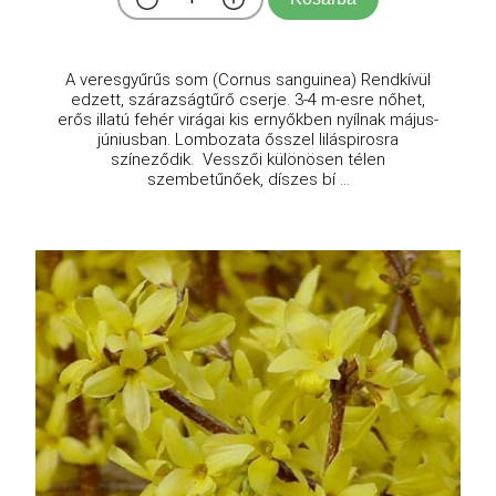
A veresgyűrűs som (Cornus sanguinea) Rendkívül
edzett, szárazságtűrő cserje. 3-4 m-esre nőhet,
erős illatú fehér virágai kis ernyőkben nyílnak május-
júniusban. Lombozata ősszel liláspirosra
színeződik. Vesszői különösen télen
szembetűnőek, díszes bí ...