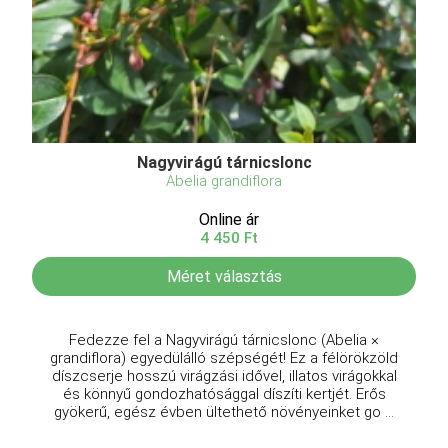
Nagyvirágú tárnicslonc
Abelia grandiflora
Online ár
4 450 Ft
Méret választás
Fedezze fel a Nagyvirágú tárnicslonc (Abelia ×
grandiflora) egyedülálló szépségét! Ez a félörökzöld
díszcserje hosszú virágzási idővel, illatos virágokkal
és könnyű gondozhatósággal díszíti kertjét. Erős
gyökerű, egész évben ültethető növényeinket go ...