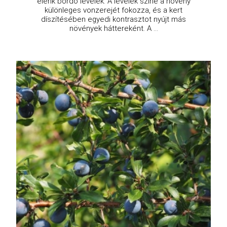
élénk bordó levelek. A levelek színe a növény
különleges vonzerejét fokozza, és a kert
díszítésében egyedi kontrasztot nyújt más
növények háttereként. A ...