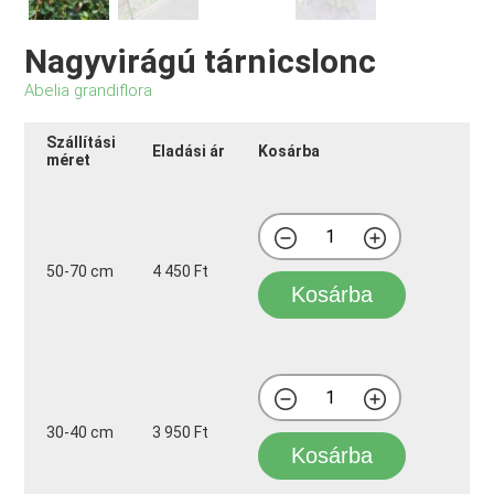
Nagyvirágú tárnicslonc
Abelia grandiflora
Szállítási
Eladási ár
Kosárba
méret
50-70 cm
4 450 Ft
Kosárba
30-40 cm
3 950 Ft
Kosárba