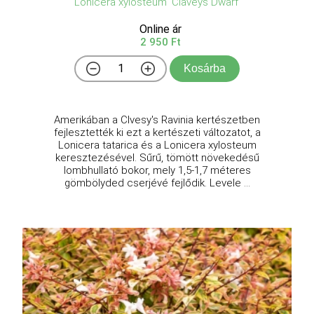
Lonicera xylosteum 'Claveys Dwarf'
Online ár
2 950 Ft
Kosárba
Amerikában a Clvesy's Ravinia kertészetben
fejlesztették ki ezt a kertészeti változatot, a
Lonicera tatarica és a Lonicera xylosteum
keresztezésével. Sűrű, tömött növekedésű
lombhullató bokor, mely 1,5-1,7 méteres
gömbölyded cserjévé fejlődik. Levele ...