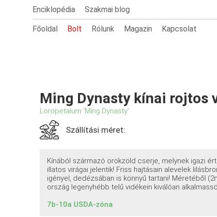
Enciklopédia
Szakmai blog
Főoldal
Bolt
Rólunk
Magazin
Kapcsolat
Ming Dynasty kínai rojtos 
Loropetalum 'Ming Dynasty'
Szállítási méret:
Kínából származó örökzöld cserje, melynek igazi érté
illatos virágai jelentik! Friss hajtásain alevelek lilá
igényel, dedézsában is könnyű tartani! Méretéből (2
ország legenyhébb telű vidékein kiválóan alkalmas
7b-10a USDA-zóna