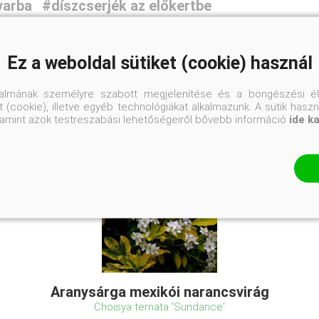
varba
#díszcserjék az előkertbe
Ez a weboldal sütiket (cookie) használ
talmának személyre szabott megjelenítése és a böngészési él
 (cookie), illetve egyéb technológiákat alkalmazunk. A sütik hasz
valamint azok testreszabási lehetőségeiről bővebb információ
ide k
Aranysárga mexikói narancsvirág
Choisya ternata 'Sundance'