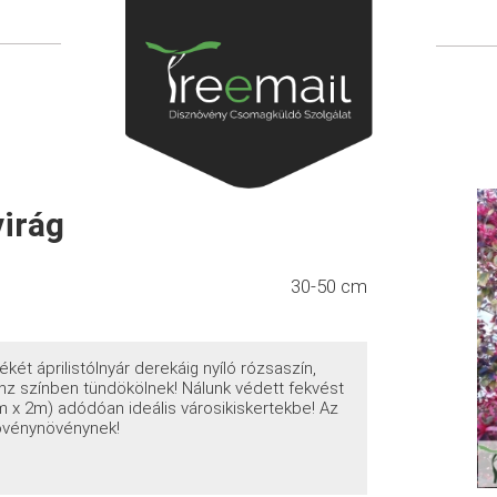
virág
30-50 cm
két áprilistólnyár derekáig nyíló rózsaszín,
sbronz színben tündökölnek! Nálunk védett fekvést
m x 2m) adódóan ideális városikiskertekbe! Az
sövénynövénynek!