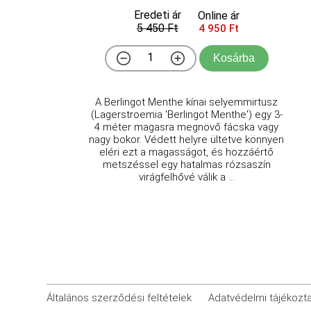
Eredeti ár
Online ár
5 450 Ft
4 950 Ft
Kosárba
A Berlingot Menthe kínai selyemmirtusz
(Lagerstroemia 'Berlingot Menthe') egy 3-
4 méter magasra megnövő fácska vagy
nagy bokor. Védett helyre ültetve könnyen
eléri ezt a magasságot, és hozzáértő
metszéssel egy hatalmas rózsaszín
virágfelhővé válik a ...
Általános szerződési feltételek
Adatvédelmi tájékozt