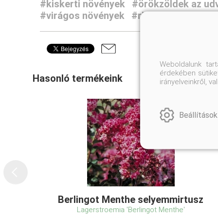
#kiskerti növények
#örökzöldek az ud
#virágos növények
#ritkaságok
Weboldalunk tar
érdekében sütiket
Hasonló termékeink
irányelveinkről, 
Beállítások
Berlingot Menthe selyemmirtusz
Lagerstroemia 'Berlingot Menthe'