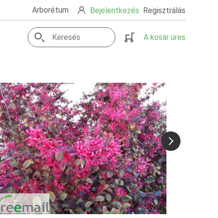
Arborétum
Bejelentkezés
Regisztrálás
A kosár üres