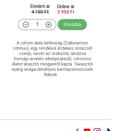
Eredeti ár
Online ár
4 150 Ft
3 950 Ft
Kosárba
A citrom illatú kefevirág (Callistemon
citrinus), egy rendkívül érdekes örökzöld
cserje, nevét az örökzöld, lándzsa
formájú levelén elhelyezkedő, citromos
illatot árasztó mirigyeiről kapta. Tavasztól
nyárig virágai látványos karmazsinvörösek.
Nálunk ...