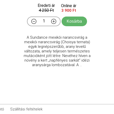
Eredeti ár
Online ár
4 250 Ft
3 900 Ft
Kosárba
A Sundance mexikói narancsvirág a
mexikói narancsvirág (Choisya ternata)
egyik legnépszerűbb, arany levelű
változata, amely teljesen természetes
mutációként jött létre. Nevéhez híven a
növény a kert „napfényes sarkát” idézi
aranysárga lombozatával. A ...
ató
Szállítási feltételek