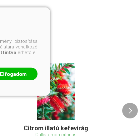
mény biztosítása
nálatára vonatkozó
attintva
érhető el.
Elfogadom
Citrom illatú kefevirág
Callistemon citrinus