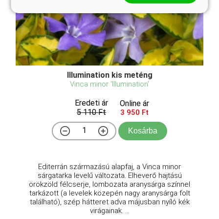
Illumination kis meténg
Vinca minor 'Illumination'
Eredeti ár
Online ár
5 110 Ft
3 950 Ft
Kosárba
Editerrán származású alapfaj, a Vinca minor
sárgatarka levelű változata. Elheverő hajtású
örökzöld félcserje, lombozata aranysárga színnel
tarkázott (a levelek közepén nagy aranysárga folt
található), szép hátteret adva májusban nyíló kék
virágainak. ...