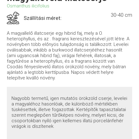
Osmanthus ilicifolius
30-40 cm
Szállítási méret:
A magyallelő illatcserje egy hibrid faj, mely a O.
heterophyllus, és az . fragrans keresztezésével jött létre. A
növényben több előnyös tulajdonság is találkozott. Levelei
oválisabbak, inkább a burkwood illatcserjééhez hasonlít
(ami ugyancsak hibrid faj), virágai fehérek, illatosak, a
fagytűrése a heterophyllus, és a fragrans között van.
Csodás fényeslevelű illatos örökzöld növény, mely bátran
ajánlató a legtöbb kerttípusba. Napos védett helyre
telepítve kiválló növény.
Nagyobb termetű, igen mutatós örökzöld cserje, levelei
a magyaléhoz hasonlóak, de különböző mértékben
tüskésettek, illetve fogazottak. Kertépítők tapasztalatai
szerint meglepően tűrőképes növény, melyet kicsi, de
csoportokban nyíló igen kellemes illatú porcelánfehér
virágok is díszítenek.