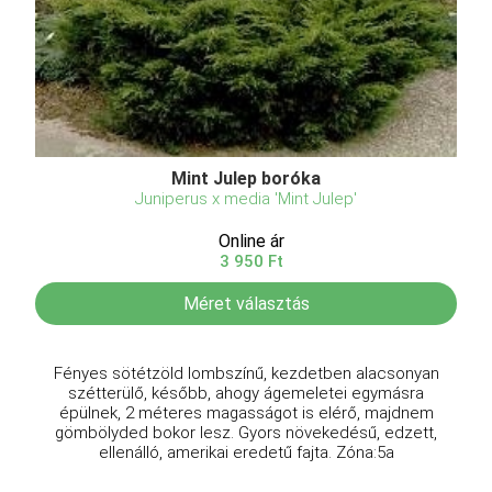
Mint Julep boróka
Juniperus x media 'Mint Julep'
Online ár
3 950 Ft
Méret választás
Fényes sötétzöld lombszínű, kezdetben alacsonyan
szétterülő, később, ahogy ágemeletei egymásra
épülnek, 2 méteres magasságot is elérő, majdnem
gömbölyded bokor lesz. Gyors növekedésű, edzett,
ellenálló, amerikai eredetű fajta. Zóna:5a