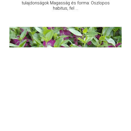
tulajdonságok Magasság és forma: Oszlopos
habitus, fel ...
Bíborvirágú kis meténg
Vinca minor 'Atropurpurea'
Eredeti ár
Online ár
2 450 Ft
1 950 Ft