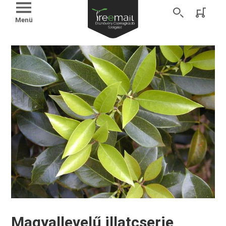
Menü
Magyallevelű illatcserje