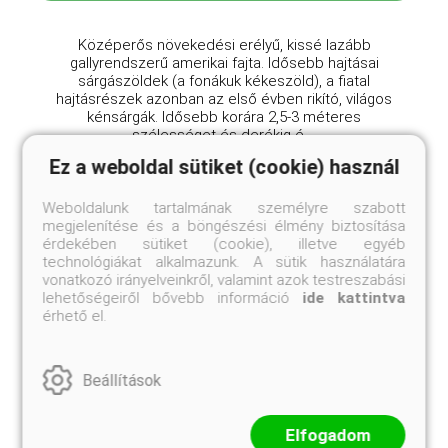
Középerős növekedési erélyű, kissé lazább
gallyrendszerű amerikai fajta. Idősebb hajtásai
sárgászöldek (a fonákuk kékeszöld), a fiatal
hajtásrészek azonban az első évben rikító, világos
kénsárgák. Idősebb korára 2,5-3 méteres
szélességet és derékig é ...
Ez a weboldal sütiket (cookie) használ
Weboldalunk tartalmának személyre szabott
megjelenítése és a böngészési élmény biztosítása
érdekében sütiket (cookie), illetve egyéb
technológiákat alkalmazunk. A sütik használatára
vonatkozó irányelveinkről, valamint azok testreszabási
lehetőségeiről bővebb információ
ide kattintva
érhető el.
Beállítások
Elfogadom