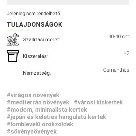
Jelenleg nem rendelhető
TULAJDONSÁGOK
30-40 cm
Szállítási méret:
K2
Kiszerelés:
Osmanthus
Nemzetség:
#virágos növények
#mediterrán növények
#városi kiskertek
#modern, minimalista kertek
#japán és keleties hangulatú kertek
#lomblevelű örökzöldek
#sövénynövények