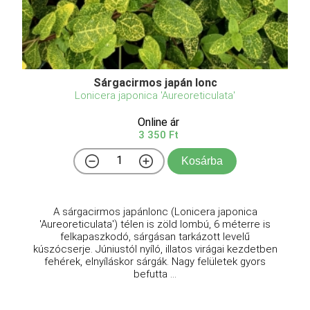
Sárgacirmos japán lonc
Lonicera japonica 'Aureoreticulata'
Online ár
3 350 Ft
Kosárba
A sárgacirmos japánlonc (Lonicera japonica
'Aureoreticulata') télen is zöld lombú, 6 méterre is
felkapaszkodó, sárgásan tarkázott levelű
kúszócserje. Júniustól nyíló, illatos virágai kezdetben
fehérek, elnyíláskor sárgák. Nagy felületek gyors
befutta ...