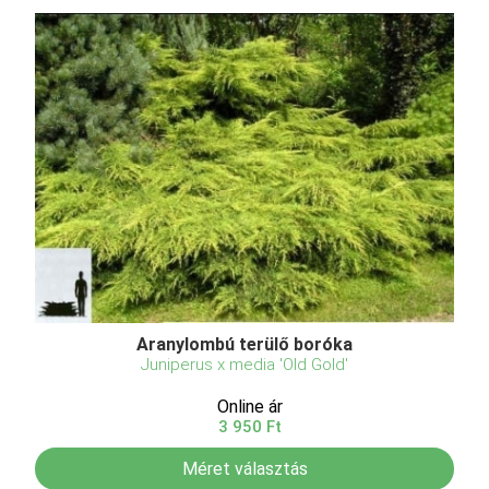
Aranylombú terülő boróka
Juniperus x media 'Old Gold'
Online ár
3 950 Ft
Méret választás