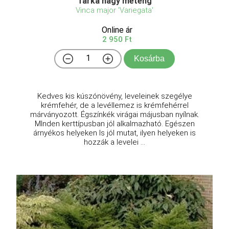
Tarka nagy meténg
Vinca major 'Variegata'
Online ár
2 950 Ft
Kosárba
Kedves kis kúszónövény, leveleinek szegélye
krémfehér, de a levéllemez is krémfehérrel
márványozott. Égszínkék virágai májusban nyílnak.
MInden kerttípusban jól alkalmazható. Egészen
árnyékos helyeken ls jól mutat, ilyen helyeken is
hozzák a levelei ...