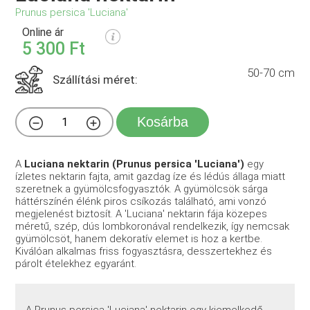
Prunus persica 'Luciana'
Online ár
5 300 Ft
50-70 cm
Szállítási méret:
Kosárba
A
Luciana nektarin (Prunus persica 'Luciana')
egy
ízletes nektarin fajta, amit gazdag íze és lédús állaga miatt
szeretnek a gyümölcsfogyasztók. A gyümölcsök sárga
háttérszínén élénk piros csíkozás található, ami vonzó
megjelenést biztosít. A 'Luciana' nektarin fája közepes
méretű, szép, dús lombkoronával rendelkezik, így nemcsak
gyümölcsöt, hanem dekoratív elemet is hoz a kertbe.
Kiválóan alkalmas friss fogyasztásra, desszertekhez és
párolt ételekhez egyaránt.
A Prunus persica 'Luciana' nektarin egy kiemelkedő