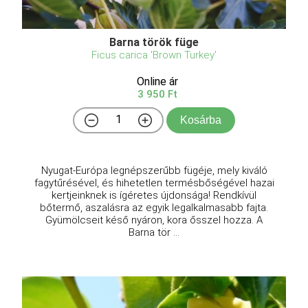
Barna török füge
Ficus carica 'Brown Turkey'
Online ár
3 950 Ft
Kosárba
Nyugat-Európa legnépszerűbb fügéje, mely kiváló
fagytűrésével, és hihetetlen termésbőségével hazai
kertjeinknek is ígéretes újdonsága! Rendkívül
bőtermő, aszalásra az egyik legalkalmasabb fajta.
Gyümölcseit késő nyáron, kora ősszel hozza. A
Barna tör ...