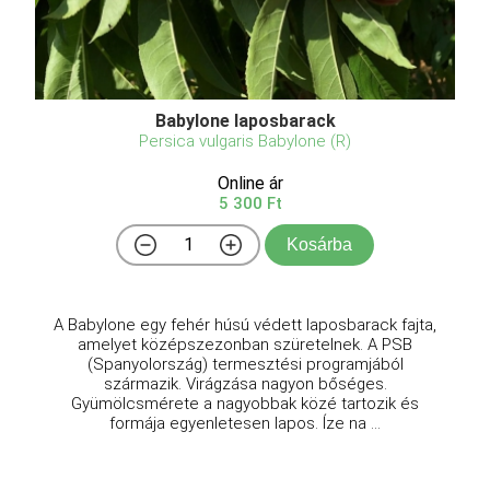
Babylone laposbarack
Persica vulgaris Babylone (R)
Online ár
5 300 Ft
Kosárba
A Babylone egy fehér húsú védett laposbarack fajta,
amelyet középszezonban szüretelnek. A PSB
(Spanyolország) termesztési programjából
származik. Virágzása nagyon bőséges.
Gyümölcsmérete a nagyobbak közé tartozik és
formája egyenletesen lapos. Íze na ...