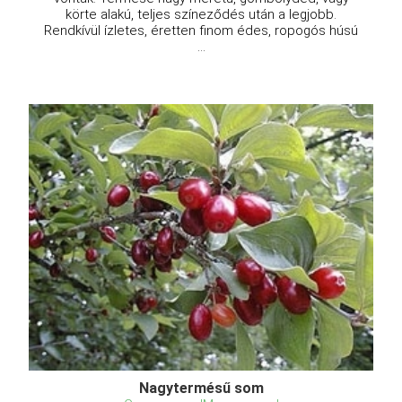
körte alakú, teljes színeződés után a legjobb.
Rendkívül ízletes, éretten finom édes, ropogós húsú
...
Nagytermésű som