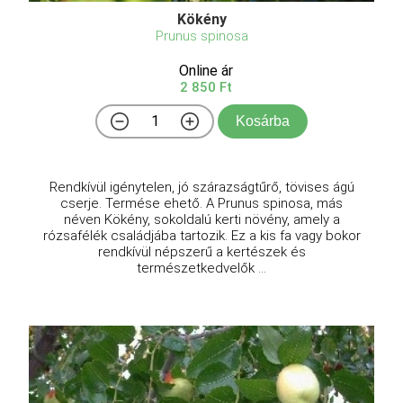
Kökény
Prunus spinosa
Online ár
2 850 Ft
Kosárba
Rendkívül igénytelen, jó szárazságtűrő, tövises ágú
cserje. Termése ehető. A Prunus spinosa, más
néven Kökény, sokoldalú kerti növény, amely a
rózsafélék családjába tartozik. Ez a kis fa vagy bokor
rendkívül népszerű a kertészek és
természetkedvelők ...