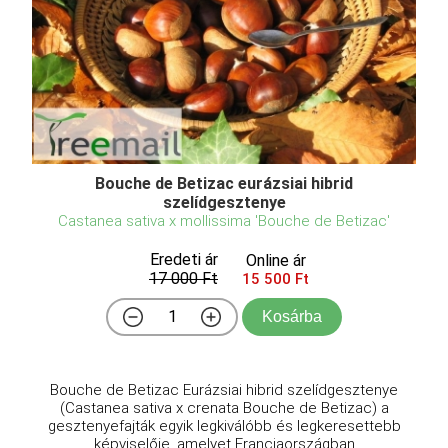
Bouche de Betizac eurázsiai hibrid
szelídgesztenye
Castanea sativa x mollissima 'Bouche de Betizac'
Eredeti ár
Online ár
17 000 Ft
15 500 Ft
Kosárba
Bouche de Betizac Eurázsiai hibrid szelídgesztenye
(Castanea sativa x crenata Bouche de Betizac) a
gesztenyefajták egyik legkiválóbb és legkeresettebb
képviselője, amelyet Franciaországban