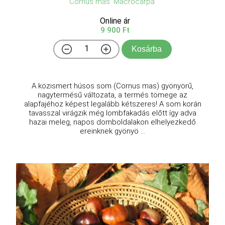
Cornus mas 'Macrocarpa'
Online ár
9 900 Ft
Kosárba
A közismert húsos som (Cornus mas) gyönyörű,
nagytermésű változata, a termés tömege az
alapfajéhoz képest legalább kétszeres! A som korán
tavasszal virágzik még lombfakadás előtt így adva
hazai meleg, napos domboldalakon elhelyezkedő
ereinknek gyönyö ...