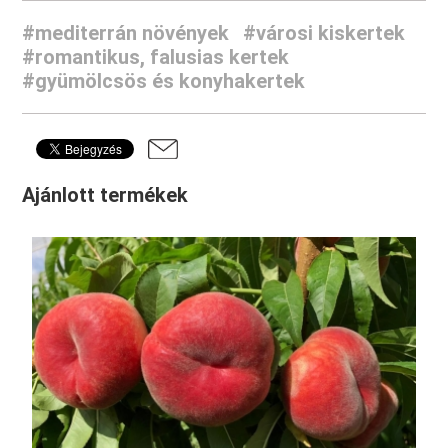
#mediterrán növények
#városi kiskertek
#romantikus, falusias kertek
#gyümölcsös és konyhakertek
Ajánlott termékek