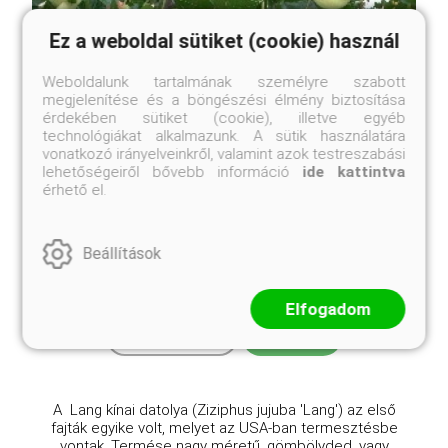
Ez a weboldal sütiket (cookie) használ
Weboldalunk tartalmának személyre szabott
megjelenítése és a böngészési élmény biztosítása
érdekében sütiket (cookie), illetve egyéb
technológiákat alkalmazunk. A sütik használatára
vonatkozó irányelveinkről, valamint azok testreszabási
lehetőségeiről bővebb információ
ide kattintva
érhető el.
'Lang' kínai datolya
Ziziphus jujuba 'Lang'
Beállítások
Online ár
9 950 Ft
Elfogadom
Kosárba
A Lang kínai datolya (Ziziphus jujuba 'Lang') az első
fajták egyike volt, melyet az USA-ban termesztésbe
vontak. Termése nagy méretű, gömbölyded, vagy