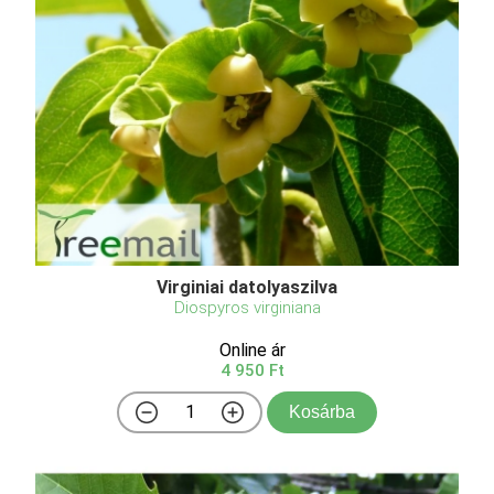
Virginiai datolyaszilva
Diospyros virginiana
Online ár
4 950 Ft
Kosárba