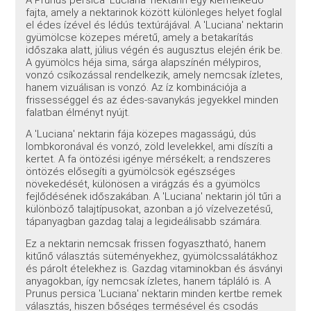
fajta, amely a nektarinok között különleges helyet foglal
el édes ízével és lédús textúrájával. A 'Luciana' nektarin
gyümölcse közepes méretű, amely a betakarítás
időszaka alatt, július végén és augusztus elején érik be.
A gyümölcs héja sima, sárga alapszínén mélypiros,
vonzó csíkozással rendelkezik, amely nemcsak ízletes,
hanem vizuálisan is vonzó. Az íz kombinációja a
frissességgel és az édes-savanykás jegyekkel minden
falatban élményt nyújt.
A 'Luciana' nektarin fája közepes magasságú, dús
lombkoronával és vonzó, zöld levelekkel, ami díszíti a
kertet. A fa öntözési igénye mérsékelt; a rendszeres
öntözés elősegíti a gyümölcsök egészséges
növekedését, különösen a virágzás és a gyümölcs
fejlődésének időszakában. A 'Luciana' nektarin jól tűri a
különböző talajtípusokat, azonban a jó vízelvezetésű,
tápanyagban gazdag talaj a legideálisabb számára.
Ez a nektarin nemcsak frissen fogyasztható, hanem
kitűnő választás süteményekhez, gyümölcssalátákhoz
és párolt ételekhez is. Gazdag vitaminokban és ásványi
anyagokban, így nemcsak ízletes, hanem tápláló is. A
Prunus persica 'Luciana' nektarin minden kertbe remek
választás, hiszen bőséges termésével és csodás