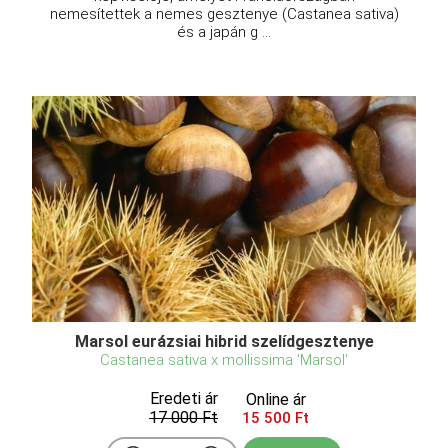
nemesítettek a nemes gesztenye (Castanea sativa)
és a japán g ...
Marsol eurázsiai hibrid szelídgesztenye
Castanea sativa x mollissima 'Marsol'
Eredeti ár
Online ár
17 000 Ft
15 500 Ft