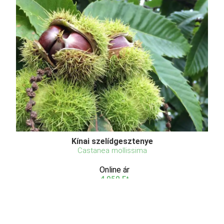
Kínai szelídgesztenye
Castanea mollissima
Online ár
4 950 Ft
Kosárba