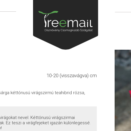
10-20 (visszavágva) cm
sárga kéttónusú virágszirmú teahibrid rózsa,
 virágokat nevel. Kéttónusú virágszirmai
. Ez teszi a virágfejeket igazán különlegessé.
!