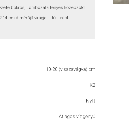
nyzete bokros, Lombozata fényes középzöld.
14 cm átmérőjű virágjait. Júniustól
10-20 (visszavágva) cm
K2
Nyílt
Átlagos vízigényű