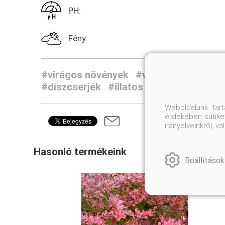
PH:
Fény:
#virágos növények
#városi kiskertek
#díszcserjék
#illatos növények
Weboldalunk tar
érdekében sütiket
irányelveinkről, 
Hasonló termékeink
Beállítások