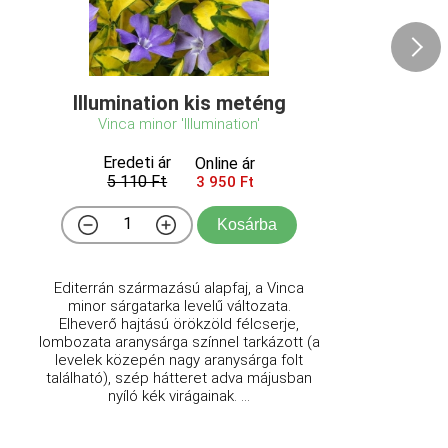
Illumination kis meténg
Vinca minor 'Illumination'
Eredeti ár
Online ár
5 110 Ft
3 950 Ft
Kosárba
Editerrán származású alapfaj, a Vinca
minor sárgatarka levelű változata.
Elheverő hajtású örökzöld félcserje,
lombozata aranysárga színnel tarkázott (a
levelek közepén nagy aranysárga folt
található), szép hátteret adva májusban
nyíló kék virágainak. ...