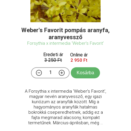
Weber's Favorit pompás aranyfa,
aranyvessző
Forsythia x intermedia 'Weber's Favorit'
Eredeti ár
Online ár
3 250 Ft
2 950 Ft
Kosárba
A Forsythia x intermedia 'Weber's Favorit',
magyar nevén aranyvessző, egy igazi
kuriózum az aranyfák között. Míg a
hagyományos aranyfák hatalmas
bokrokká cseperedhetnek, addig ez a
fajta megmarad alacsony, kompakt
termetűnek. Március-áprilisban, még ...