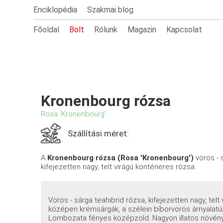
Enciklopédia
Szakmai blog
Főoldal
Bolt
Rólunk
Magazin
Kapcsolat
Kronenbourg rózsa
Rosa 'Kronenbourg'
Szállítási méret:
A
Kronenbourg rózsa (Rosa 'Kronenbourg')
vörös - 
kifejezetten nagy, telt virágú konténeres rózsa.
Vörös - sárga teahibrid rózsa, kifejezetten nagy, telt
középen krémsárgák, a szélein bíborvörös árnyalatúak
Lombozata fényes középzöld. Nagyon illatos növény