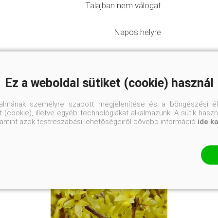
Talajban nem válogat
Napos helyre
#romantikus, falusias kertek
Ez a weboldal sütiket (cookie) használ
talmának személyre szabott megjelenítése és a böngészési él
 (cookie), illetve egyéb technológiákat alkalmazunk. A sütik hasz
valamint azok testreszabási lehetőségeiről bővebb információ
ide k