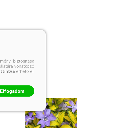
mény biztosítása
nálatára vonatkozó
attintva
érhető el.
Elfogadom