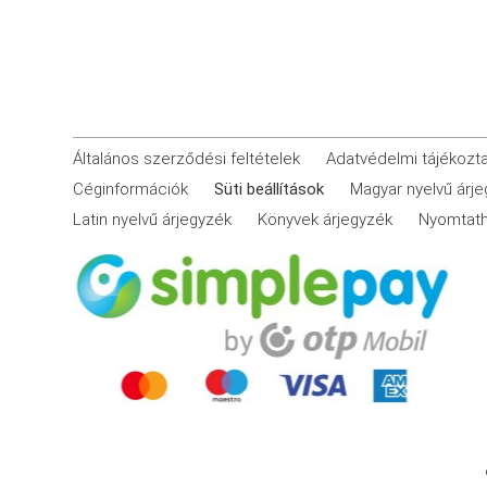
Általános szerződési feltételek
Adatvédelmi tájékozt
Céginformációk
Süti beállítások
Magyar nyelvű árj
Latin nyelvű árjegyzék
Könyvek árjegyzék
Nyomtath