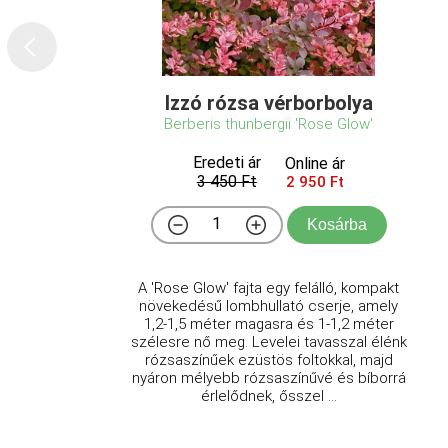
Izzó rózsa vérborbolya
Berberis thunbergii 'Rose Glow'
Eredeti ár
Online ár
3 450 Ft
2 950 Ft
Kosárba
A 'Rose Glow' fajta egy felálló, kompakt
növekedésű lombhullató cserje, amely
1,2-1,5 méter magasra és 1-1,2 méter
szélesre nő meg. Levelei tavasszal élénk
rózsaszínűek ezüstös foltokkal, majd
nyáron mélyebb rózsaszínűvé és bíborrá
érlelődnek, ősszel ...