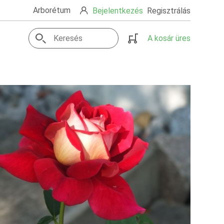
Arborétum
Bejelentkezés
Regisztrálás
A kosár üres