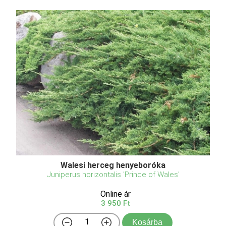
Walesi herceg henyeboróka
Juniperus horizontalis 'Prince of Wales'
Online ár
3 950 Ft
Kosárba