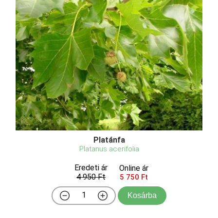
Platánfa
Platanus acerifolia
Eredeti ár
Online ár
4 950 Ft
5 750 Ft
Kosárba