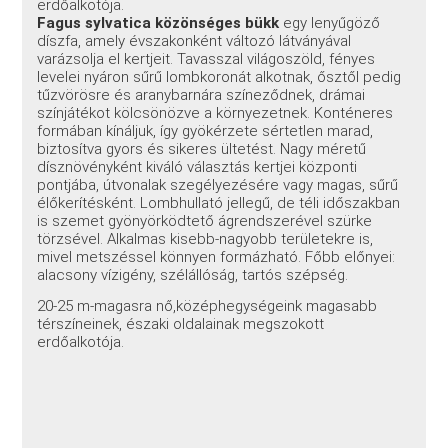
erdőalkotója.
Fagus sylvatica közönséges bükk
egy lenyűgöző
díszfa, amely évszakonként változó látványával
varázsolja el kertjeit. Tavasszal világoszöld, fényes
levelei nyáron sűrű lombkoronát alkotnak, ősztől pedig
tűzvörösre és aranybarnára színeződnek, drámai
színjátékot kölcsönözve a környezetnek. Konténeres
formában kínáljuk, így gyökérzete sértetlen marad,
biztosítva gyors és sikeres ültetést. Nagy méretű
dísznövényként kiváló választás kertjei központi
pontjába, útvonalak szegélyezésére vagy magas, sűrű
élőkerítésként. Lombhullató jellegű, de téli időszakban
is szemet gyönyörködtető ágrendszerével szürke
törzsével. Alkalmas kisebb-nagyobb területekre is,
mivel metszéssel könnyen formázható. Főbb előnyei:
alacsony vízigény, szélállóság, tartós szépség.
20-25 m-magasra nő,középhegységeink magasabb
térszíneinek, északi oldalainak megszokott
erdőalkotója.