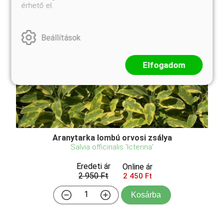
érhető el.
Beállítások
Elfogadom
Aranytarka lombú orvosi zsálya
Salvia officinalis 'Icterina'
Eredeti ár
Online ár
2 950 Ft
2 450 Ft
Kosárba