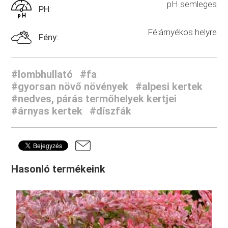
pH semleges
PH:
Félárnyékos helyre
Fény:
#lombhullató
#fa
#gyorsan növő növények
#alpesi kertek
#nedves, párás termőhelyek kertjei
#árnyas kertek
#díszfák
Hasonló termékeink