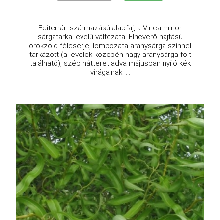
Editerrán származású alapfaj, a Vinca minor
sárgatarka levelű változata. Elheverő hajtású
örökzöld félcserje, lombozata aranysárga színnel
tarkázott (a levelek közepén nagy aranysárga folt
található), szép hátteret adva májusban nyíló kék
virágainak. ...