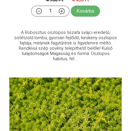
4 450 Ft
Kosárba
A Robosztus oszlopos tiszafa svájci eredetű,
sötétzöld lombú, gyorsan fejlődő, keskeny oszlopos
fajtája, melynek fagytűrése is figyelemre méltó.
Rendkívül szép sövény telepíthető belőle! Külső
tulajdonságok Magasság és forma: Oszlopos
habitus, fel ...