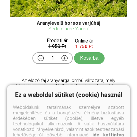
Aranylevelű borsos varjúháj
Sedum acre 'Aurea'
Eredeti ár
Online ár
1 950 Ft
1 750 Ft
Kosárba
Az előző faj aranysárga lombú változata, mely
kihajtáskor szinte világít a többi növény között. Igen
szép! Az aranylevelű borsos varjúháj (Sedum acre
Ez a weboldal sütiket (cookie) használ
'Aurea') egy kedvelt pozsgás növény, amely a
kőrisfélék családjába tartozik. Kicsi, sűrű, aranysárga
Weboldalunk tartalmának személyre szabott
...
megjelenítése és a böngészési élmény biztosítása
érdekében sütiket (cookie), illetve egyéb
technológiákat alkalmazunk. A sütik használatára
vonatkozó irányelveinkről, valamint azok testreszabási
lehetőségeiről bővebb információ
ide kattintva