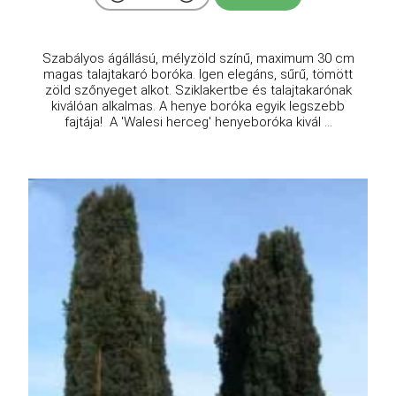
Szabályos ágállású, mélyzöld színű, maximum 30 cm
magas talajtakaró boróka. Igen elegáns, sűrű, tömött
zöld szőnyeget alkot. Sziklakertbe és talajtakarónak
kiválóan alkalmas. A henye boróka egyik legszebb
fajtája! A 'Walesi herceg' henyeboróka kivál ...