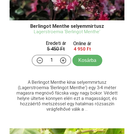
Berlingot Menthe selyemmirtusz
Lagerstroemia 'Berlingot Menthe'
Eredeti ár
Online ár
5 450 Ft
4 950 Ft
Kosárba
A Berlingot Menthe kínai selyemmirtusz
(Lagerstroemia 'Berlingot Menthe') egy 3-4 méter
magasra megnövő fácska vagy nagy bokor. Védett
helyre ültetve könnyen eléri ezt a magasságot, és
hozzáértő metszéssel egy hatalmas rózsaszín
virágfelhővé válik a ...