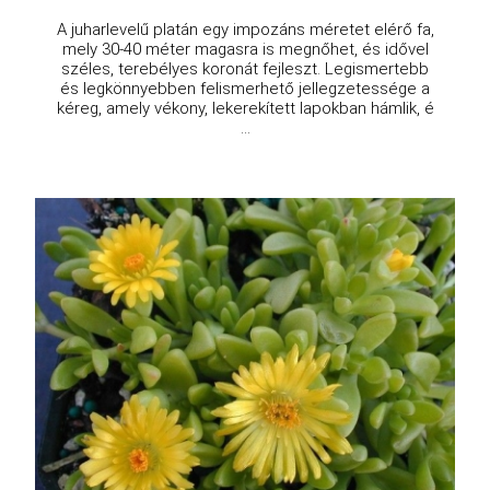
A juharlevelű platán egy impozáns méretet elérő fa,
mely 30-40 méter magasra is megnőhet, és idővel
széles, terebélyes koronát fejleszt. Legismertebb
és legkönnyebben felismerhető jellegzetessége a
kéreg, amely vékony, lekerekített lapokban hámlik, é
...