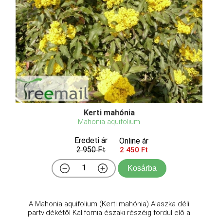
Kerti mahónia
Mahonia aquifolium
Eredeti ár
Online ár
2 950 Ft
2 450 Ft
Kosárba
A Mahonia aquifolium (Kerti mahónia) Alaszka déli
partvidékétől Kalifornia északi részéig fordul elő a