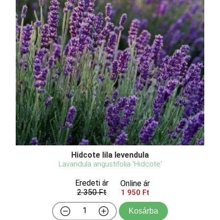
Hidcote lila levendula
Lavandula angustifolia 'Hidcote'
Eredeti ár
Online ár
2 350 Ft
1 950 Ft
Kosárba