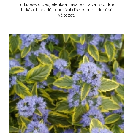
Türkizes-zöldes, élénksárgával és halványzölddel
tarkázott levelű, rendkívül díszes megjelenésű
változat.