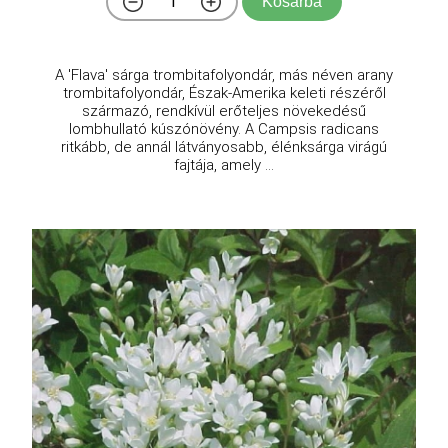
Kosárba
A 'Flava' sárga trombitafolyondár, más néven arany
trombitafolyondár, Észak-Amerika keleti részéről
származó, rendkívül erőteljes növekedésű
lombhullató kúszónövény. A Campsis radicans
ritkább, de annál látványosabb, élénksárga virágú
fajtája, amely ...