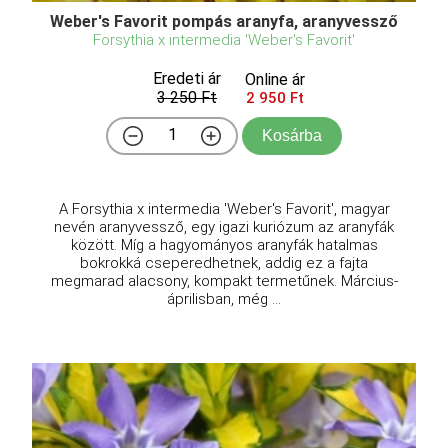
Weber's Favorit pompás aranyfa, aranyvessző
Forsythia x intermedia 'Weber's Favorit'
Eredeti ár
Online ár
3 250 Ft
2 950 Ft
Kosárba
A Forsythia x intermedia 'Weber's Favorit', magyar
nevén aranyvessző, egy igazi kuriózum az aranyfák
között. Míg a hagyományos aranyfák hatalmas
bokrokká cseperedhetnek, addig ez a fajta
megmarad alacsony, kompakt termetűnek. Március-
áprilisban, még ...