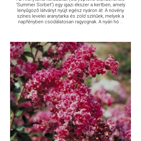
'Summer Sorbet') egy igazi ékszer a kertben, amely
lenyűgöző látványt nyújt egész nyáron át. A növény
színes levelei aranytarka és zöld színűek, melyek a
napfényben csodálatosan ragyognak. A nyári hó ...