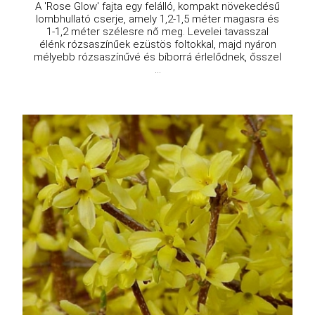
A 'Rose Glow' fajta egy felálló, kompakt növekedésű
lombhullató cserje, amely 1,2-1,5 méter magasra és
1-1,2 méter szélesre nő meg. Levelei tavasszal
élénk rózsaszínűek ezüstös foltokkal, majd nyáron
mélyebb rózsaszínűvé és bíborrá érlelődnek, ősszel
...