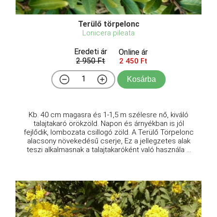
Terülő törpelonc
Lonicera pileata
Eredeti ár
Online ár
2 950 Ft
2 450 Ft
Kosárba
Kb. 40 cm magasra és 1-1,5 m szélesre nő, kiváló
talajtakaró örökzöld. Napon és árnyékban is jól
fejlődik, lombozata csillogó zöld. A Terülő Törpelonc
alacsony növekedésű cserje, Ez a jellegzetes alak
teszi alkalmasnak a talajtakaróként való használa ...