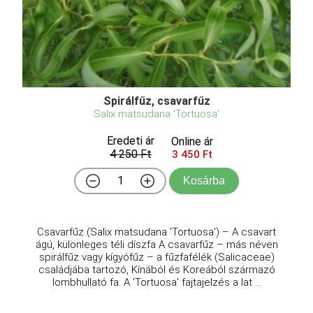
Spirálfűz, csavarfűz
Salix matsudana 'Tortuosa'
Eredeti ár
Online ár
4 250 Ft
3 450 Ft
Kosárba
Csavarfűz (Salix matsudana 'Tortuosa') – A csavart
ágú, különleges téli díszfa A csavarfűz – más néven
spirálfűz vagy kígyófűz – a fűzfafélék (Salicaceae)
családjába tartozó, Kínából és Koreából származó
lombhullató fa. A 'Tortuosa' fajtajelzés a lat ...