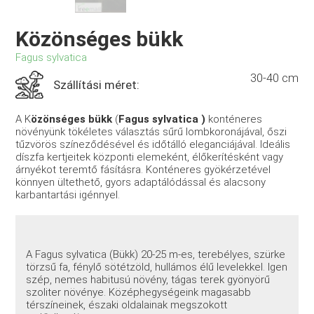
Közönséges bükk
Fagus sylvatica
30-40 cm
Szállítási méret:
A K
özönséges bükk
(
Fagus sylvatica )
konténeres
növényünk tökéletes választás sűrű lombkoronájával, őszi
tűzvörös színeződésével és időtálló eleganciájával. Ideális
díszfa kertjeitek központi elemeként, élőkerítésként vagy
árnyékot teremtő fásításra. Konténeres gyökérzetével
könnyen ültethető, gyors adaptálódással és alacsony
karbantartási igénnyel.
A Fagus sylvatica (Bükk) 20-25 m-es, terebélyes, szürke
törzsű fa, fénylő sötétzöld, hullámos élű levelekkel. Igen
szép, nemes habitusú növény, tágas terek gyönyörű
szoliter növénye. Középhegységeink magasabb
térszíneinek, északi oldalainak megszokott