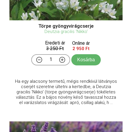
Törpe gyöngyvirágcserje
Deutzia gracilis 'Nikko'
Eredeti ár
Online ár
3 250 Ft
2 950 Ft
Kosárba
Ha egy alacsony termetű, mégis rendkívül látványos
cserjét szeretne ültetni a kertedbe, a Deutzia
gracilis 'Nikko' (törpe gyöngyvirágcserje) tökéletes
választás. Ez a bájos növény késő tavasszal hozza
el varázslatos virágzását: apró, csillag alakú, h ...