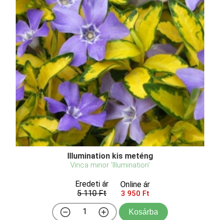
Illumination kis meténg
Vinca minor 'Illumination'
Eredeti ár
Online ár
5 110 Ft
3 950 Ft
Kosárba