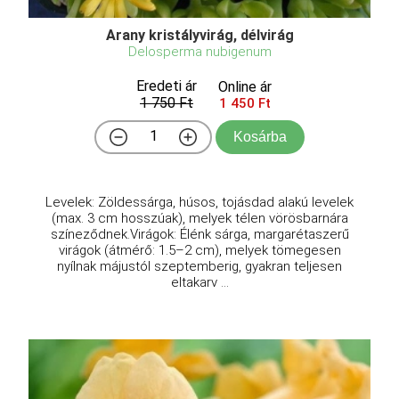
Arany kristályvirág, délvirág
Delosperma nubigenum
Eredeti ár
Online ár
1 750 Ft
1 450 Ft
Kosárba
Levelek: Zöldessárga, húsos, tojásdad alakú levelek
(max. 3 cm hosszúak), melyek télen vörösbarnára
színeződnek.Virágok: Élénk sárga, margarétaszerű
virágok (átmérő: 1.5–2 cm), melyek tömegesen
nyílnak májustól szeptemberig, gyakran teljesen
eltakarv ...