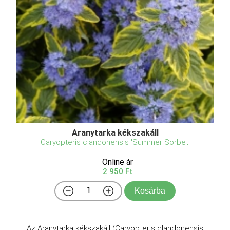
Aranytarka kékszakáll
Caryopteris clandonensis 'Summer Sorbet'
Online ár
2 950 Ft
Kosárba
Az Aranytarka kékszakáll (Caryopteris clandonensis