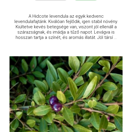
A Hidcote levendula az egyik kedvenc
levendulafajtánk. Kiválóan fejlődik, igen stabil növény.
Kiültetve kevés betegsége van, viszont jól ellenáll a
szárazságnak, és imádja a tűző napot. Levágva is
hosszan tartja a színét, és aromás illatát. Jól társí ...