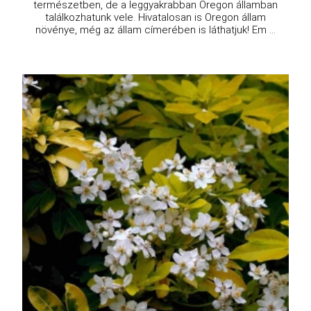
természetben, de a leggyakrabban Oregon államban
találkozhatunk vele. Hivatalosan is Oregon állam
növénye, még az állam címerében is láthatjuk! Em ...