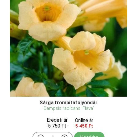
Sárga trombitafolyondár
Campsis radicans 'Flava'
Eredeti ár
Online ár
5 750 Ft
5 450 Ft