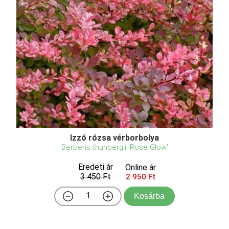
Izzó rózsa vérborbolya
Berberis thunbergii 'Rose Glow'
Eredeti ár
Online ár
3 450 Ft
2 950 Ft
Kosárba