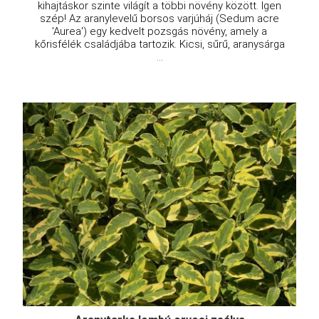
kihajtáskor szinte világít a többi növény között. Igen
szép! Az aranylevelű borsos varjúháj (Sedum acre
'Aurea') egy kedvelt pozsgás növény, amely a
kőrisfélék családjába tartozik. Kicsi, sűrű, aranysárga
...