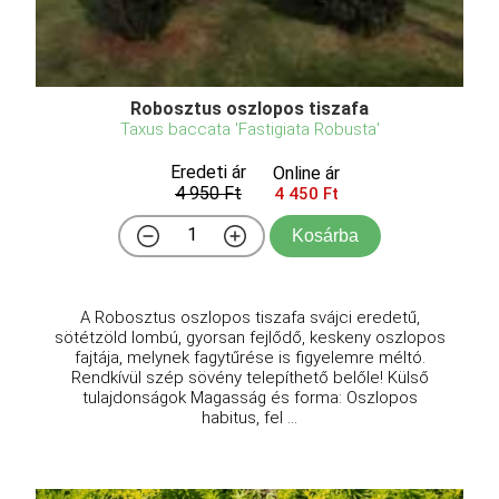
Robosztus oszlopos tiszafa
Taxus baccata 'Fastigiata Robusta'
Eredeti ár
Online ár
4 950 Ft
4 450 Ft
Kosárba
A Robosztus oszlopos tiszafa svájci eredetű,
sötétzöld lombú, gyorsan fejlődő, keskeny oszlopos
fajtája, melynek fagytűrése is figyelemre méltó.
Rendkívül szép sövény telepíthető belőle! Külső
tulajdonságok Magasság és forma: Oszlopos
habitus, fel ...