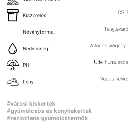
CS 7
Kiszerelés:
Talajtakaró
Növényforma:
Átlagos vízigényű
Nedvesség:
Üde, humuszos
PH:
Napos helyre
Fény:
#városi kiskertek
#gyümölcsös és konyhakertek
#rezisztens gyümölcstermők