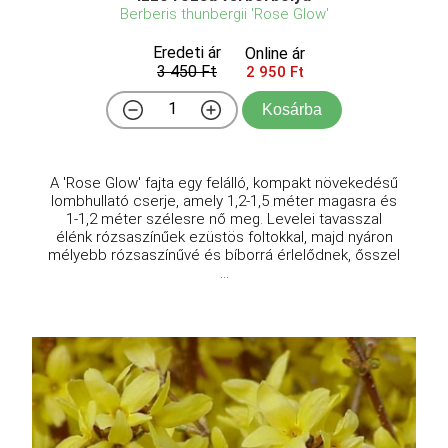
Berberis thunbergii 'Rose Glow'
Eredeti ár
Online ár
3 450 Ft
2 950 Ft
Kosárba
A 'Rose Glow' fajta egy felálló, kompakt növekedésű
lombhullató cserje, amely 1,2-1,5 méter magasra és
1-1,2 méter szélesre nő meg. Levelei tavasszal
élénk rózsaszínűek ezüstös foltokkal, majd nyáron
mélyebb rózsaszínűvé és bíborrá érlelődnek, ősszel
...