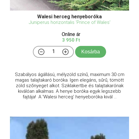
Walesi herceg henyeboróka
Juniperus horizontalis 'Prince of Wales'
Online ár
3 950 Ft
Kosárba
Szabályos ágállású, mélyzöld színű, maximum 30 cm
magas talajtakaró boróka. Igen elegáns, sűrű, tömött
zöld szőnyeget alkot. Sziklakertbe és talajtakarónak
kiválóan alkalmas. A henye boróka egyik legszebb
fajtája! A 'Walesi herceg' henyeboróka kivál ...