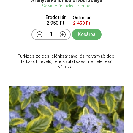
Aranytarka lombú orvosi zsálya
Salvia officinalis 'Icterina'
Eredeti ár
Online ár
2 950 Ft
2 450 Ft
Kosárba
Türkizes-zöldes, élénksárgával és halványzölddel
tarkázott levelű, rendkívül díszes megjelenésű
változat.