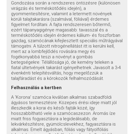
Gondozása során a rendszeres öntözésre (különösen
virágzás és terméskötődés idején), a
gyommentesítésre, valamint a letermett növények
körüli talajtakarásra (szalmával, fóliával) érdemes
figyelmet fordítani. A fajta rendszeresen bőtermő,
ezért tápanyagigénye magasabb: tavasszal és a
terméskötődés idején érdemes kálium- és foszforban
gazdag, szamócának kifejlesztett speciális műtrágyával
támogatni. A túlzott nitrogénellátást itt is kerülni kell,
mert az a lombfejlődés rovására megy és
fogékonyabbá teszi a növényt a gombás
betegségekre. Télállósága jó, de kemény teleken a
fiatal ültetvények takarást igényelhetnek. Javasolt a 3-4
évenkénti telepítésváltás, hogy megelőzzük a
talajfáradást és a kórokozók felhalmozódását.
Felhasználás a kertben
A 'Korona' szamóca kiválóan alkalmas szabadföldi
ágyásos termesztésre. Közepes érési ideje miatt jól
illeszkedik a korai és késői fajták közé, így
hosszabbítható vele a szamócaszezon. Aromás íze
miatt friss fogyasztásra a legideálisabb, de
lekvárkészítésre, gyümölcslevekhez, fagyasztásra is
alkalmas. Emelt ágyásban, fóliás vagy fátyolfóliás