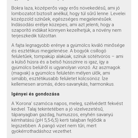
Bokra laza, középerős vagy erős növekedésű, ami jó
lombozatot biztosít anélkül, hogy túl sűrű lenne. Levelei
középzöld színűek, egészséges megjelenésűek.
Indásodási erélye közepes, ami azt jelenti, hogy a
szaporító indákat könnyen kezelhetjük, a növény nem
terjeszkedik túlzottan.
A fajta legnagyobb erénye a gyümölcs kiváló minősége
és esztétikus megjelenése. A bogyók csillogó
felületűek, tompakúp alakúak, színük sötétvörös – ami
a külső húsra és a belső hússzínre is igaz, így a
gyümölcs belülről is ugyanolyan vonzó. Az aszmagok
(magvak) a gyümölcs felületén mélyen ülők, ami
simább, esztétikusabb felületet kölcsönöz. Íze
kellemesen aromás, édes-savanykás, harmonikus.
Igényei és gondozása
A 'Korona' szamóca napos, meleg, szélvédett fekvést
kedvel. Talaj tekintetében a jó vízelvezetésű,
tápanyagban gazdag, humuszos, enyhén savanyú
kémhatású (pH 5,5-6,5) kerti talajban fejlődik a
legszebben. A pangó vizet nem tűri, mert
gyökérrothadáshoz vezethet.