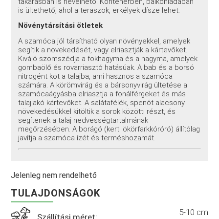
takarásban is nevelhető. Konténerben, balkonládában
is ültethető, ahol a teraszok, erkélyek dísze lehet.
Növénytársítási ötletek
A szamóca jól társítható olyan növényekkel, amelyek
segítik a növekedését, vagy elriasztják a kártevőket.
Kiváló szomszédja a fokhagyma és a hagyma, amelyek
gombaölő és rovarriasztó hatásúak. A bab és a borsó
nitrogént köt a talajba, ami hasznos a szamóca
számára. A körömvirág és a bársonyvirág ültetése a
szamócaágyásba elriasztja a fonálférgeket és más
talajlakó kártevőket. A salátafélék, spenót alacsony
növekedésükkel kitöltik a sorok közötti részt, és
segítenek a talaj nedvességtartalmának
megőrzésében. A borágó (kerti ökörfarkkóróró) állítólag
javítja a szamóca ízét és terméshozamát.
Jelenleg nem rendelhető
TULAJDONSÁGOK
5-10 cm
Szállítási méret: