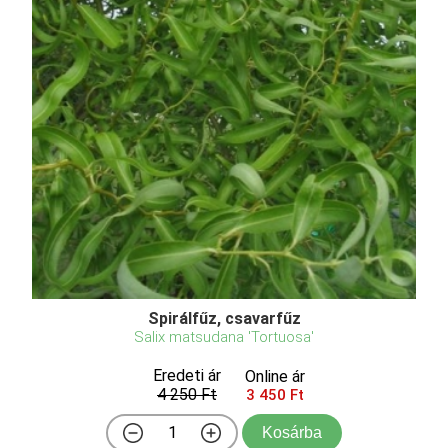
Spirálfűz, csavarfűz
Salix matsudana 'Tortuosa'
Eredeti ár
Online ár
4 250 Ft
3 450 Ft
Kosárba