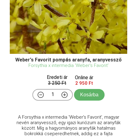
Weber's Favorit pompás aranyfa, aranyvessző
Forsythia x intermedia 'Weber's Favorit'
Eredeti ár
Online ár
3 250 Ft
2 950 Ft
Kosárba
A Forsythia x intermedia 'Weber's Favorit', magyar
nevén aranyvessző, egy igazi kuriózum az aranyfák
között. Míg a hagyományos aranyfák hatalmas
bokrokká cseperedhetnek, addig ez a fajta