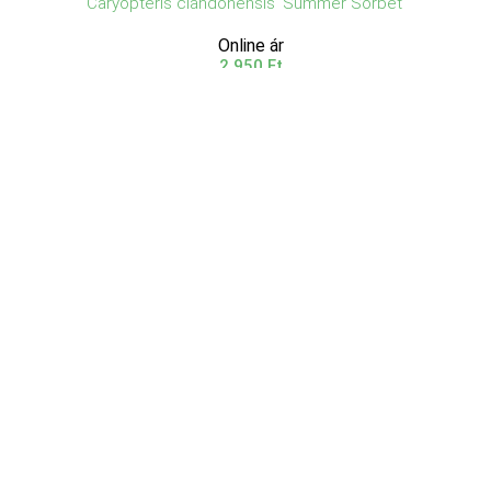
Caryopteris clandonensis 'Summer Sorbet'
Online ár
2 950 Ft
Kosárba
Az Aranytarka kékszakáll (Caryopteris clandonensis
'Summer Sorbet') egy igazi ékszer a kertben, amely
lenyűgöző látványt nyújt egész nyáron át. A növény
színes levelei aranytarka és zöld színűek, melyek a
napfényben csodálatosan ragyognak. A nyári hó ...