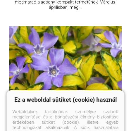
megmarad alacsony, kompakt termetűnek. Március-
áprilisban, még ...
Ez a weboldal sütiket (cookie) használ
Weboldalunk tartalmának személyre szabott
megjelenítése és a böngészési élmény biztosítása
érdekében sütiket (cookie), illetve egyéb
technológiákat alkalmazunk. A sütik használatára