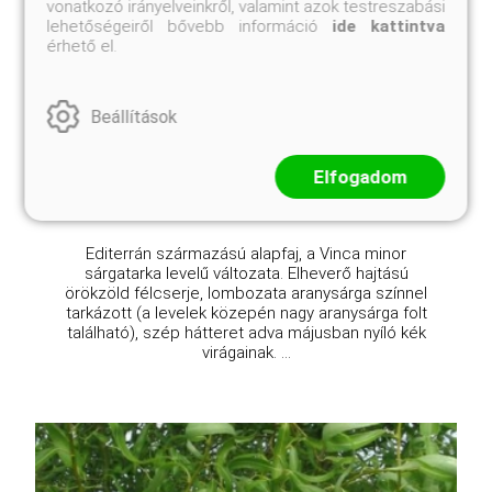
vonatkozó irányelveinkről, valamint azok testreszabási
lehetőségeiről bővebb információ
ide kattintva
érhető el.
Illumination kis meténg
Vinca minor 'Illumination'
Eredeti ár
Online ár
Beállítások
5 110 Ft
3 950 Ft
Kosárba
Elfogadom
Editerrán származású alapfaj, a Vinca minor
sárgatarka levelű változata. Elheverő hajtású
örökzöld félcserje, lombozata aranysárga színnel
tarkázott (a levelek közepén nagy aranysárga folt
található), szép hátteret adva májusban nyíló kék
virágainak. ...