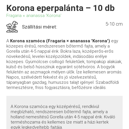
Korona eperpalánta – 10 db
Fragaria × ananassa 'Korona'
5-10 cm
Szállítási méret:
A
Korona szamóca (Fragaria × ananassa 'Korona')
egy
közepes érésű, rendszeresen bőtermő fajta, amely a
Gorella után 4-5 nappal érik. Bokra laza, középerős-erős
növekedésű, levelei középzöldek, indásodási erélye
közepes. Gyümölcsei csillogó felületűek, tompakúp alakúak,
külső és belső hússzínük egyaránt sötétvörös. A bogyók
felületén az aszmagok mélyen ülők. Íze kellemesen aromás.
Napos, szélvédett fekvést és jó vízelvezetésű,
tápanyagban gazdag, humuszos talajt igényel. Szabadföldi
termesztésre, friss fogyasztásra, befőzésre ideális.
A Korona szamóca egy középérésű, rendkívül
megbízható, rendszeresen bőtermő fajta, amely a
holland nemesítésű Gorella után 4-5 nappal érik. Kiváló
terméshozama és kellemes íze miatt a házi kertek
egyik legkedveltebb fajtája.