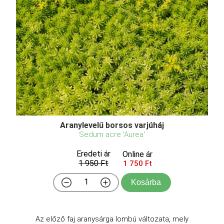
Aranylevelű borsos varjúháj
Sedum acre 'Aurea'
Eredeti ár
Online ár
1 950 Ft
1 750 Ft
Kosárba
Az előző faj aranysárga lombú változata, mely