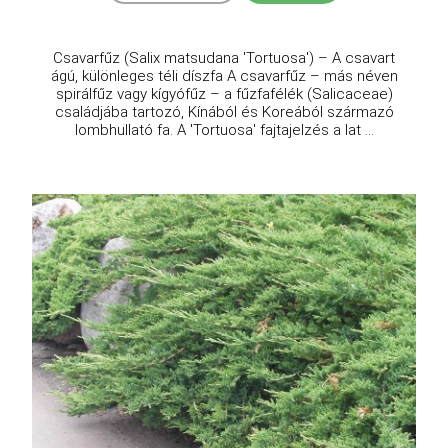
Csavarfűz (Salix matsudana 'Tortuosa') – A csavart
ágú, különleges téli díszfa A csavarfűz – más néven
spirálfűz vagy kígyófűz – a fűzfafélék (Salicaceae)
családjába tartozó, Kínából és Koreából származó
lombhullató fa. A 'Tortuosa' fajtajelzés a lat ...