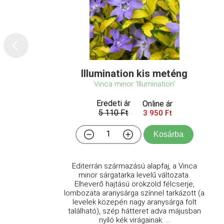
Illumination kis meténg
Vinca minor 'Illumination'
Eredeti ár
Online ár
5 110 Ft
3 950 Ft
Kosárba
Editerrán származású alapfaj, a Vinca
minor sárgatarka levelű változata.
Elheverő hajtású örökzöld félcserje,
lombozata aranysárga színnel tarkázott (a
levelek közepén nagy aranysárga folt
található), szép hátteret adva májusban
nyíló kék virágainak. ...