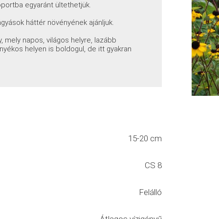
oportba egyaránt ültethetjük.
gyások háttér növényének ajánljuk.
 mely napos, világos helyre, lazább
nyékos helyen is boldogul, de itt gyakran
15-20 cm
CS 8
Felálló