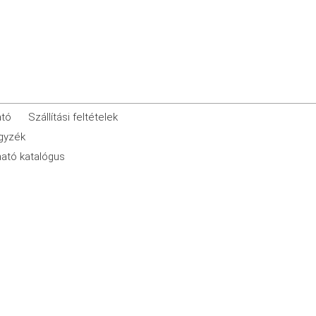
ató
Szállítási feltételek
egyzék
ató katalógus