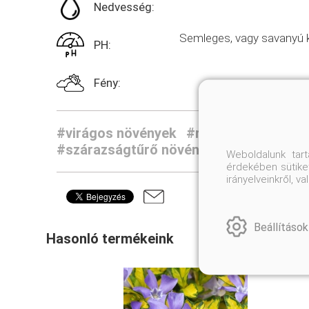
Nedvesség:
Semleges, vagy savanyú k
PH:
Fény:
#virágos növények
#romantikus, falus
#szárazságtűrő növények
Weboldalunk tar
érdekében sütiket
irányelveinkről, 
Beállítások
Hasonló termékeink