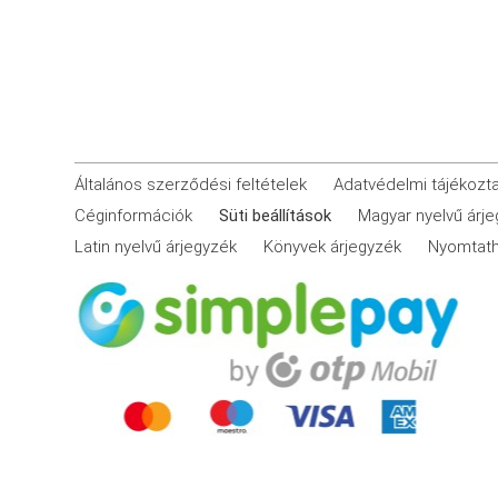
Általános szerződési feltételek
Adatvédelmi tájékozt
Céginformációk
Süti beállítások
Magyar nyelvű árj
Latin nyelvű árjegyzék
Könyvek árjegyzék
Nyomtath