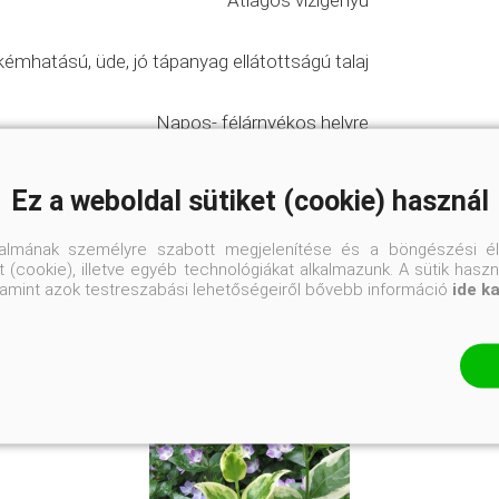
Átlagos vízigényű
émhatású, üde, jó tápanyag ellátottságú talaj
Napos- félárnyékos helyre
Ez a weboldal sütiket (cookie) használ
ias kertek
#évelők
talmának személyre szabott megjelenítése és a böngészési él
 (cookie), illetve egyéb technológiákat alkalmazunk. A sütik hasz
valamint azok testreszabási lehetőségeiről bővebb információ
ide k