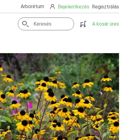
Arborétum
Bejelentkezés
Regisztrálás
A kosár üres