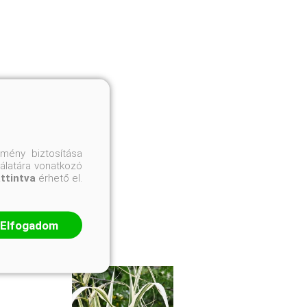
mény biztosítása
nálatára vonatkozó
attintva
érhető el.
Elfogadom