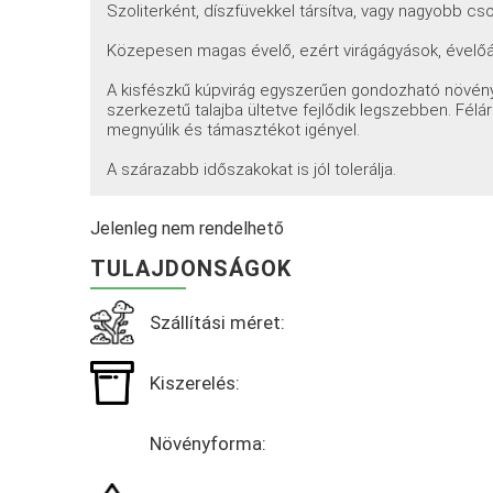
Szoliterként, díszfüvekkel társítva, vagy nagyobb cs
Közepesen magas évelő, ezért virágágyások, évelőá
A kisfészkű kúpvirág egyszerűen gondozható növény,
szerkezetű talajba ültetve fejlődik legszebben. Félár
megnyúlik és támasztékot igényel.
A szárazabb időszakokat is jól tolerálja.
Jelenleg nem rendelhető
TULAJDONSÁGOK
Szállítási méret:
Kiszerelés:
Növényforma: