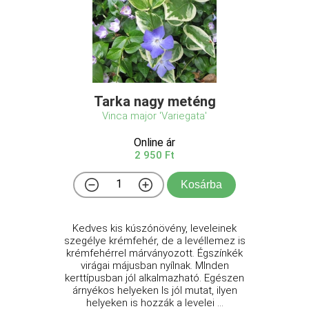
Tarka nagy meténg
Vinca major 'Variegata'
Online ár
2 950 Ft
Kosárba
Kedves kis kúszónövény, leveleinek
szegélye krémfehér, de a levéllemez is
krémfehérrel márványozott. Égszínkék
virágai májusban nyílnak. MInden
kerttípusban jól alkalmazható. Egészen
árnyékos helyeken ls jól mutat, ilyen
helyeken is hozzák a levelei ...