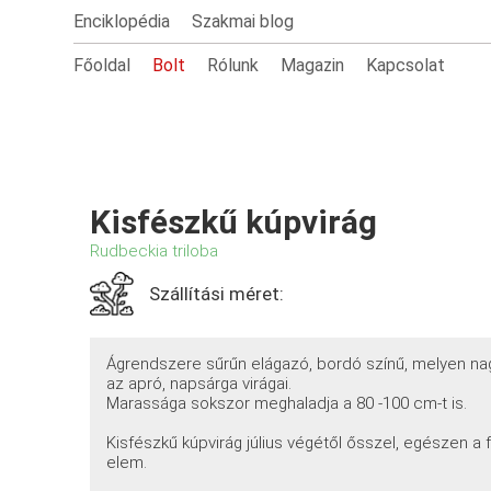
Enciklopédia
Szakmai blog
Főoldal
Bolt
Rólunk
Magazin
Kapcsolat
Kisfészkű kúpvirág
Rudbeckia triloba
Szállítási méret:
Ágrendszere sűrűn elágazó, bordó színű, melyen na
az apró, napsárga virágai.
Marassága sokszor meghaladja a 80 -100 cm-t is.
Kisfészkű kúpvirág július végétől ősszel, egészen a fa
elem.