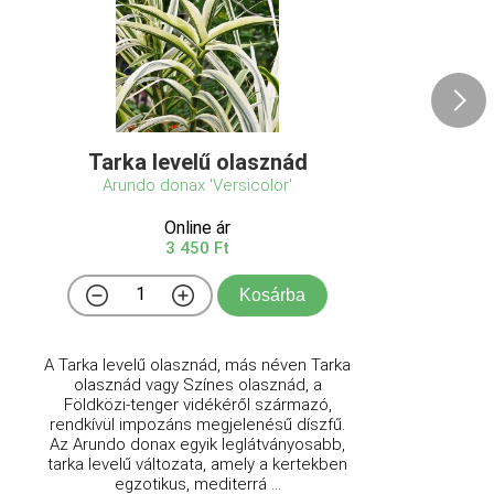
Tarka levelű olasznád
Arundo donax 'Versicolor'
Online ár
3 450 Ft
Kosárba
A Tarka levelű olasznád, más néven Tarka
olasznád vagy Színes olasznád, a
Földközi-tenger vidékéről származó,
rendkívül impozáns megjelenésű díszfű.
Az Arundo donax egyik leglátványosabb,
tarka levelű változata, amely a kertekben
egzotikus, mediterrá ...