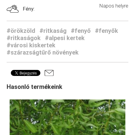
Napos helyre
Fény:
#örökzöld
#ritkaság
#fenyő
#fenyők
#ritkaságok
#alpesi kertek
#városi kiskertek
#szárazságtűrő növények
Hasonló termékeink