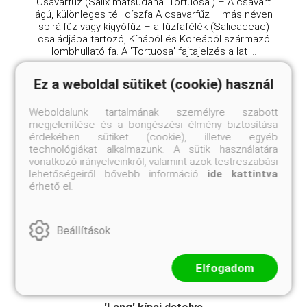
Csavarfűz (Salix matsudana 'Tortuosa') – A csavart
ágú, különleges téli díszfa A csavarfűz – más néven
spirálfűz vagy kígyófűz – a fűzfafélék (Salicaceae)
családjába tartozó, Kínából és Koreából származó
lombhullató fa. A 'Tortuosa' fajtajelzés a lat ...
Ez a weboldal sütiket (cookie) használ
Weboldalunk tartalmának személyre szabott
megjelenítése és a böngészési élmény biztosítása
érdekében sütiket (cookie), illetve egyéb
technológiákat alkalmazunk. A sütik használatára
vonatkozó irányelveinkről, valamint azok testreszabási
lehetőségeiről bővebb információ
ide kattintva
érhető el.
Beállítások
Elfogadom