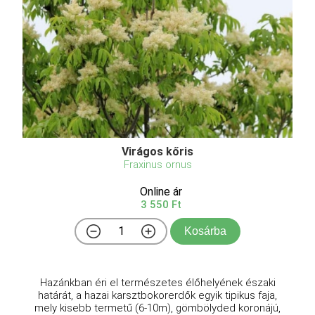
Virágos kőris
Fraxinus ornus
Online ár
3 550 Ft
Kosárba
Hazánkban éri el természetes élőhelyének északi
határát, a hazai karsztbokorerdők egyik tipikus faja,
mely kisebb termetű (6-10m), gömbölyded koronájú,