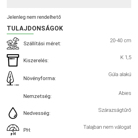
Jelenleg nem rendelhető
TULAJDONSÁGOK
20-40 cm
Szállítási méret:
K 1,5
Kiszerelés:
Gúla alakú
Növényforma:
Abies
Nemzetség:
Szárazságtűrő
Nedvesség:
Talajban nem válogat
PH: