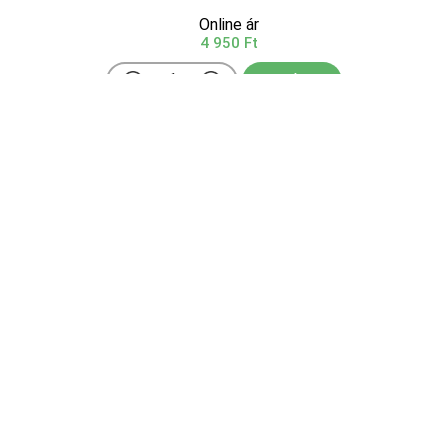
Online ár
4 950 Ft
Kosárba
A kislevelű hárs, egy impozáns és elegáns
lombhullató fa, amely Európában és Nyugat-
Ázsiában őshonos. Ez a fa 20-25 méter magasra is
megnőhet, széles, kerek koronát alkotva. Szív alakú,
fogazott szélű levelei fényes zöldek, ősszel pedig
szép sárgásba ...