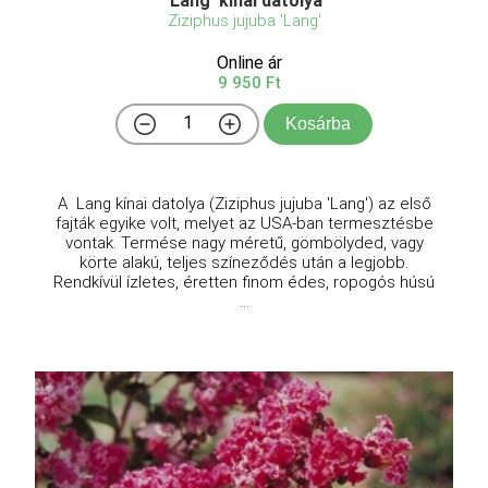
'Lang' kínai datolya
Ziziphus jujuba 'Lang'
Online ár
9 950 Ft
Kosárba
A Lang kínai datolya (Ziziphus jujuba 'Lang') az első
fajták egyike volt, melyet az USA-ban termesztésbe
vontak. Termése nagy méretű, gömbölyded, vagy
körte alakú, teljes színeződés után a legjobb.
Rendkívül ízletes, éretten finom édes, ropogós húsú
...