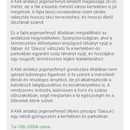
A Kék andalúz jegenyefenyő kifejlett magassága 20-25
méter, de a fák a kisebb méretű városi kertekben is jól
megélnek. A fajta lassú növekedése miatt ideális
választás hosszú távú tervezéshez, és hosszú életű
díszfának számít.
Ez a fajta jegenyefenyő általában megtalálható az
andalúziai hegyvidékeken, Spanyolországban, ahol a
természetes élőhelyeken lenyűgöző látványt nyújt a
tájban. Az 'Glauca' változatú fa a kertekben és
parkokban egyaránt szép látványt nyújt, és hozzájárul
egy nyugodt, természetes légkör kialakításához.
A Kék andalúz jegenyefenyő gondozása általában nem
igényel különleges figyelmet. A fa szereti a mérsékelt
klímát és részleges árnyékot, de jól alkalmazkodik a
különböző talajtípusokhoz és körülményekhez is. A
rendszeres öntözés, különösen a forró és száraz
időszakokban, segít megtartani a fa egészségét és a
tűlevelek élénk színét.
A Kék andalúz jegenyefenyő (Abies pinsapo 'Glauca')
egy valódi gyöngyszem a kertekben és parkokban.
7a-10b USDA-zóna