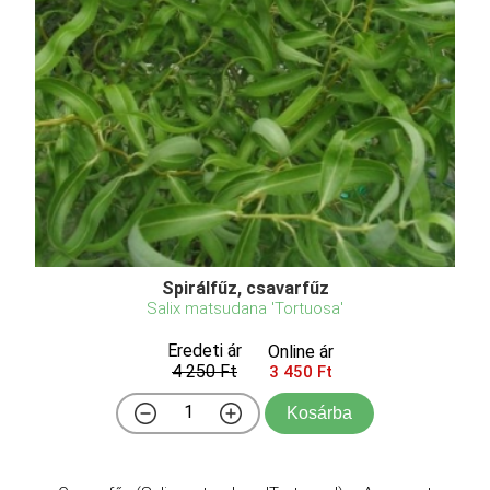
Spirálfűz, csavarfűz
Salix matsudana 'Tortuosa'
Eredeti ár
Online ár
4 250 Ft
3 450 Ft
Kosárba