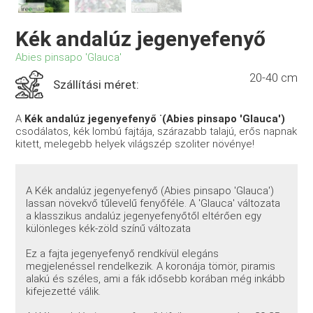
Kék andalúz jegenyefenyő
Abies pinsapo 'Glauca'
20-40 cm
Szállítási méret:
A
Kék andalúz jegenyefenyő ˙(Abies pinsapo 'Glauca')
csodálatos, kék lombú fajtája, szárazabb talajú, erős napnak
kitett, melegebb helyek világszép szoliter növénye!
A Kék andalúz jegenyefenyő (Abies pinsapo 'Glauca')
lassan növekvő tűlevelű fenyőféle. A 'Glauca' változata
a klasszikus andalúz jegenyefenyőtől eltérően egy
különleges kék-zöld színű változata
Ez a fajta jegenyefenyő rendkívül elegáns
megjelenéssel rendelkezik. A koronája tömör, piramis
alakú és széles, ami a fák idősebb korában még inkább
kifejezetté válik.