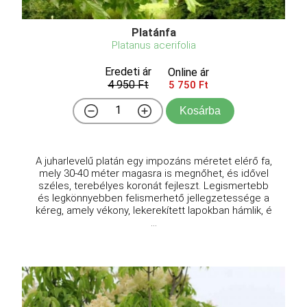
Platánfa
Platanus acerifolia
Eredeti ár
Online ár
4 950 Ft
5 750 Ft
Kosárba
A juharlevelű platán egy impozáns méretet elérő fa,
mely 30-40 méter magasra is megnőhet, és idővel
széles, terebélyes koronát fejleszt. Legismertebb
és legkönnyebben felismerhető jellegzetessége a
kéreg, amely vékony, lekerekített lapokban hámlik, é
...