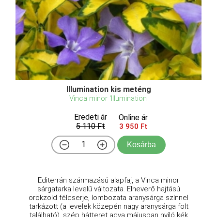
Illumination kis meténg
Vinca minor 'Illumination'
Eredeti ár
Online ár
5 110 Ft
3 950 Ft
Kosárba
Editerrán származású alapfaj, a Vinca minor
sárgatarka levelű változata. Elheverő hajtású
örökzöld félcserje, lombozata aranysárga színnel
tarkázott (a levelek közepén nagy aranysárga folt
található), szép hátteret adva májusban nyíló kék