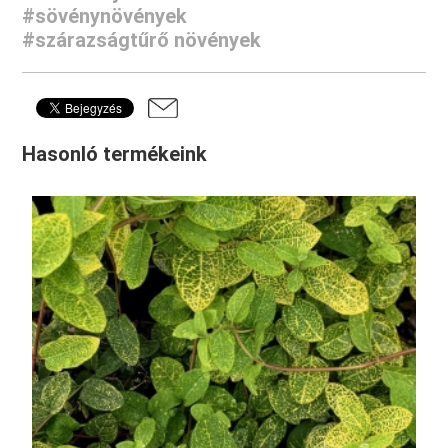
#sövénynövények
#szárazságtűrő növények
Hasonló termékeink