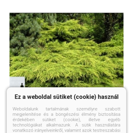
Ez a weboldal sütiket (cookie) használ
Aranylombú terülő boróka
Juniperus x media 'Old Gold'
Weboldalunk tartalmának személyre szabott
megjelenítése és a böngészési élmény biztosítása
érdekében sütiket (cookie), illetve egyéb
Online ár
technológiákat alkalmazunk. A sütik használatára
3 950 Ft
vonatkozó irányelveinkről, valamint azok testreszabási