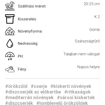
20-25 cm
Szállítási méret:
K 2
Kiszerelés:
Gömb
Növényforma:
Szárazságtűrő
Nedvesség:
Talajban nem válogat
PH:
Napos helyre
Fény:
#örökzöld
#cserje
#kiskerti növények
#díszcserjék az előkertbe
#ritkaságok
#mediterrán növények
#városi kiskertek
#díszcserjék
#lomblevelű örökzöldek