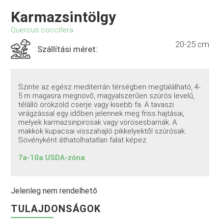
Karmazsintölgy
Quercus coccifera
20-25 cm
Szállítási méret:
Szinte az egész mediterrán térségben megtalálható, 4-
5 m magasra megnövő, magyalszerűen szúrós levelű,
télálló örökzöld cserje vagy kisebb fa. A tavaszi
virágzással egy időben jelennek meg friss hajtásai,
melyek karmazsinpirosak vagy vörösesbarnák. A
makkok kupacsai visszahajló pikkelyektől szúrósak.
Sövényként áthatolhatatlan falat képez.
7a-10a USDA-zóna
Jelenleg nem rendelhető
TULAJDONSÁGOK