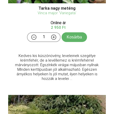
Tarka nagy meténg
Vinca major 'Variegata'
Online ár
2 950 Ft
Kosárba
Kedves kis kúszónövény, leveleinek szegélye
krémfehér, de a levéllemez is krémfehérrel
márványozott. Égszínkék virágai májusban nyílnak.
MInden kerttípusban jól alkalmazható. Egészen
árnyékos helyeken ls jól mutat, ilyen helyeken is
hozzák a levelei ...