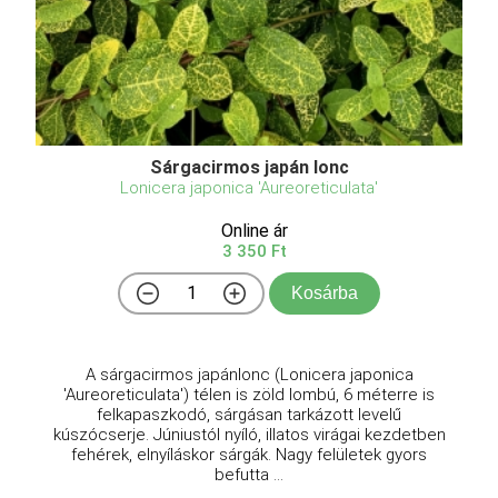
Sárgacirmos japán lonc
Lonicera japonica 'Aureoreticulata'
Online ár
3 350 Ft
Kosárba
A sárgacirmos japánlonc (Lonicera japonica
'Aureoreticulata') télen is zöld lombú, 6 méterre is
felkapaszkodó, sárgásan tarkázott levelű
kúszócserje. Júniustól nyíló, illatos virágai kezdetben
fehérek, elnyíláskor sárgák. Nagy felületek gyors
befutta ...