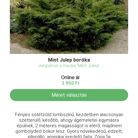
Mint Julep boróka
Juniperus x media 'Mint Julep'
Online ár
3 950 Ft
Méret választás
Fényes sötétzöld lombszínű, kezdetben alacsonyan
szétterülő, később, ahogy ágemeletei egymásra
épülnek, 2 méteres magasságot is elérő, majdnem
gömbölyded bokor lesz. Gyors növekedésű, edzett,
ellenálló, amerikai eredetű fajta. Zóna:5a