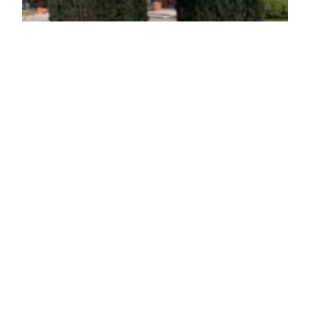
Robosztus oszlopos tiszafa
Taxus baccata 'Fastigiata Robusta'
Eredeti ár
Online ár
4 950 Ft
4 450 Ft
Kosárba
A Robosztus oszlopos tiszafa svájci eredetű,
sötétzöld lombú, gyorsan fejlődő, keskeny oszlopos