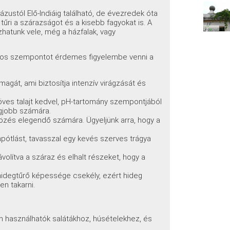
zustól Elő-Indiáig található, de évezredek óta
tűri a szárazságot és a kisebb fagyokat is. A
hatunk vele, még a házfalak, vagy
tos szempontot érdemes figyelembe venni a
agát, ami biztosítja intenzív virágzását és
ves talajt kedvel, pH-tartomány szempontjából
egjobb számára.
özés elegendő számára. Ügyeljünk arra, hogy a
ótlást, tavasszal egy kevés szerves trágya
olítva a száraz és elhalt részeket, hogy a
hidegtűrő képessége csekély, ezért hideg
en takarni.
n használhatók salátákhoz, húsételekhez, és