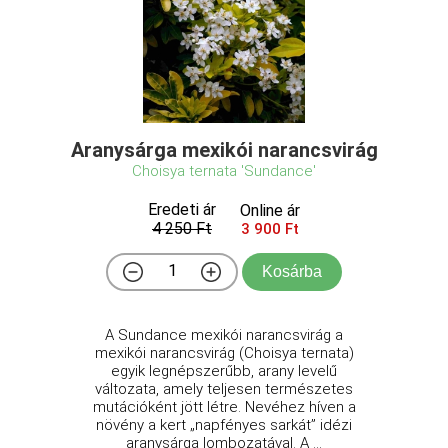
Aranysárga mexikói narancsvirág
Choisya ternata 'Sundance'
Eredeti ár
Online ár
4 250 Ft
3 900 Ft
Kosárba
A Sundance mexikói narancsvirág a
mexikói narancsvirág (Choisya ternata)
egyik legnépszerűbb, arany levelű
változata, amely teljesen természetes
mutációként jött létre. Nevéhez híven a
növény a kert „napfényes sarkát” idézi
aranysárga lombozatával. A ...