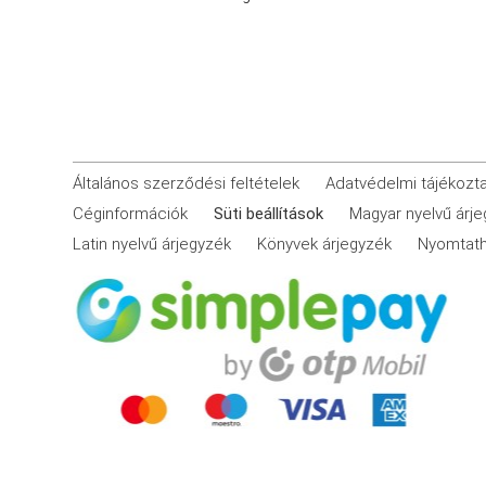
Általános szerződési feltételek
Adatvédelmi tájékozt
Céginformációk
Süti beállítások
Magyar nyelvű árj
Latin nyelvű árjegyzék
Könyvek árjegyzék
Nyomtath