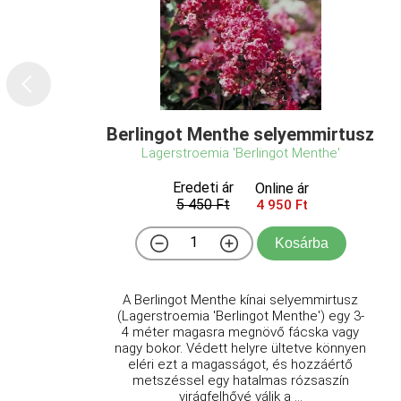
Berlingot Menthe selyemmirtusz
Lagerstroemia 'Berlingot Menthe'
Eredeti ár
Online ár
5 450 Ft
4 950 Ft
Kosárba
A Berlingot Menthe kínai selyemmirtusz
(Lagerstroemia 'Berlingot Menthe') egy 3-
4 méter magasra megnövő fácska vagy
nagy bokor. Védett helyre ültetve könnyen
eléri ezt a magasságot, és hozzáértő
metszéssel egy hatalmas rózsaszín
virágfelhővé válik a ...