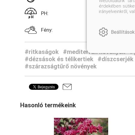
Weboldalunk tar
érdekében sütiket
irányelveinkről, 
PH:
Fény:
Beállítások
#ritkaságok
#mediterrán növények
#
#dézsások és télikertiek
#díszcserjék
#szárazságtűrő növények
Hasonló termékeink