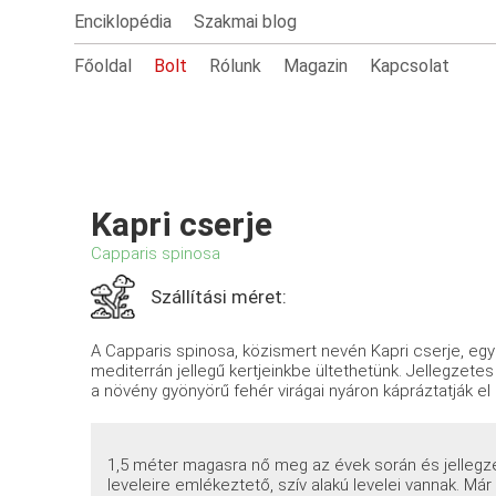
Enciklopédia
Szakmai blog
Főoldal
Bolt
Rólunk
Magazin
Kapcsolat
Kapri cserje
Capparis spinosa
Szállítási méret:
A Capparis spinosa, közismert nevén Kapri cserje, eg
mediterrán jellegű kertjeinkbe ültethetünk. Jellegzetes
a növény gyönyörű fehér virágai nyáron kápráztatják el a
1,5 méter magasra nő meg az évek során és jellegzete
leveleire emlékeztető, szív alakú levelei vannak. Már 