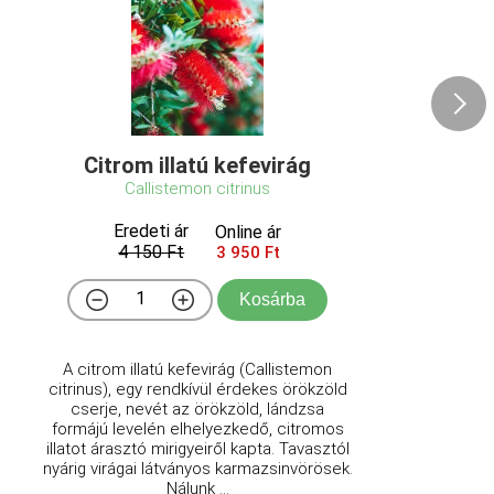
Citrom illatú kefevirág
Callistemon citrinus
Eredeti ár
Online ár
4 150 Ft
3 950 Ft
Kosárba
A citrom illatú kefevirág (Callistemon
citrinus), egy rendkívül érdekes örökzöld
cserje, nevét az örökzöld, lándzsa
formájú levelén elhelyezkedő, citromos
illatot árasztó mirigyeiről kapta. Tavasztól
nyárig virágai látványos karmazsinvörösek.
Nálunk ...