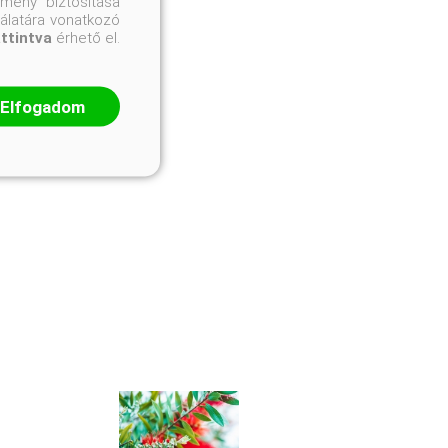
mény biztosítása
nálatára vonatkozó
attintva
érhető el.
Elfogadom