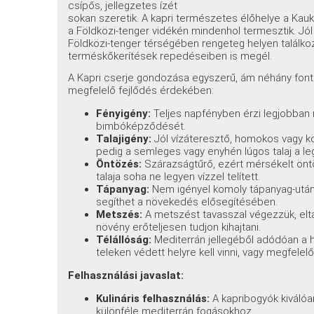
csípős, jellegzetes ízét
sokan szeretik. A kapri természetes élőhelye a Kauká
a Földközi-tenger vidékén mindenhol termesztik. Jól 
Földközi-tenger térségében rengeteg helyen találkoz
terméskőkerítések repedéseiben is megél.
A Kapri cserje gondozása egyszerű, ám néhány fon
megfelelő fejlődés érdekében:
Fényigény:
Teljes napfényben érzi legjobban m
bimbóképződését.
Talajigény:
Jól vízáteresztő, homokos vagy kö
pedig a semleges vagy enyhén lúgos talaj a l
Öntözés:
Szárazságtűrő, ezért mérsékelt önt
talaja soha ne legyen vízzel telített.
Tápanyag:
Nem igényel komoly tápanyag-utánp
segíthet a növekedés elősegítésében.
Metszés:
A metszést tavasszal végezzük, eltáv
növény erőteljesen tudjon kihajtani.
Télállóság:
Mediterrán jellegéből adódóan a 
teleken védett helyre kell vinni, vagy megfelelő
Felhasználási javaslat:
Kulináris felhasználás:
A kapribogyók kiválóa
különféle mediterrán fogásokhoz.