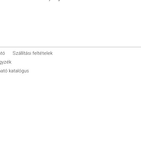
ató
Szállítási feltételek
egyzék
ató katalógus