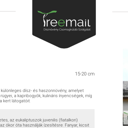
15-20 cm
y különleges dísz- és haszonnövény, amelyet
 rügyei, a kapribogyók, kulináris ínyencségek, míg
 kert látogatóit.
s, az eukaliptuszok juvenilis (fiatalkori)
az ókor óta használják ízesítésre. Fanyar, kicsit