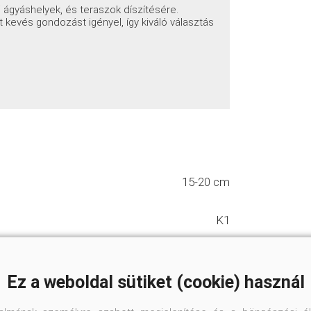
sű ágyáshelyek, és teraszok díszítésére.
kevés gondozást igényel, így kiváló választás
15-20 cm
K1
Kúszónövény
Ez a weboldal sütiket (cookie) használ
Szárazságtűrő