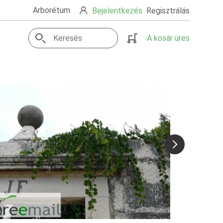
Arborétum
Bejelentkezés
Regisztrálás
A kosár üres