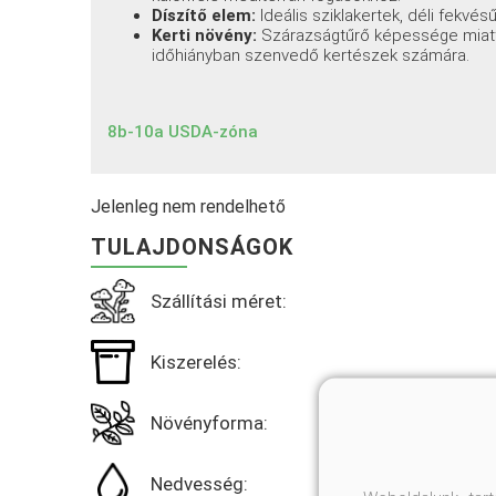
Díszítő elem:
Ideális sziklakertek, déli fekvé
Kerti növény:
Szárazságtűrő képessége miatt 
időhiányban szenvedő kertészek számára.
8b-10a USDA-zóna
Jelenleg nem rendelhető
TULAJDONSÁGOK
Szállítási méret:
Kiszerelés:
Növényforma:
Nedvesség: