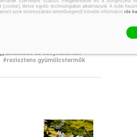
talmának személyre szabott megjelenítése és a böngészési él
 (cookie), illetve egyéb technológiákat alkalmazunk. A sütik hasz
Talajban nem válogat
valamint azok testreszabási lehetőségeiről bővebb információ
ide k
Napos helyre
gyümölcsös és konyhakertek
#rezisztens gyümölcstermők