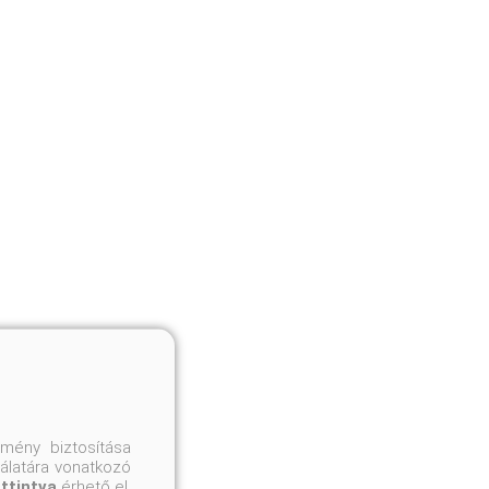
mény biztosítása
nálatára vonatkozó
attintva
érhető el.