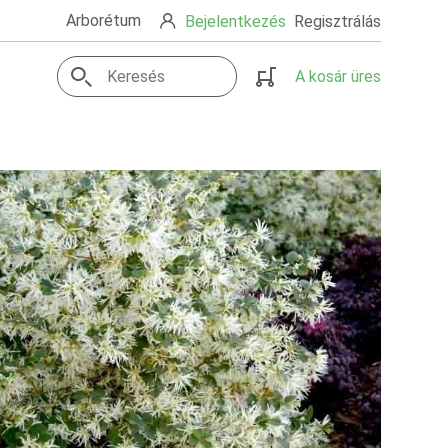
Arborétum
Bejelentkezés
Regisztrálás
A kosár üres