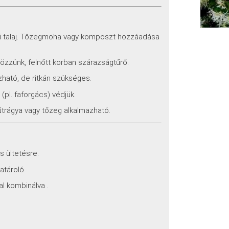
sű talaj. Tőzegmoha vagy komposzt hozzáadása
zzünk, felnőtt korban szárazságtűrő.
ható, de ritkán szükséges.
(pl. faforgács) védjük.
trágya vagy tőzeg alkalmazható.
s ültetésre.
atároló.
l kombinálva .