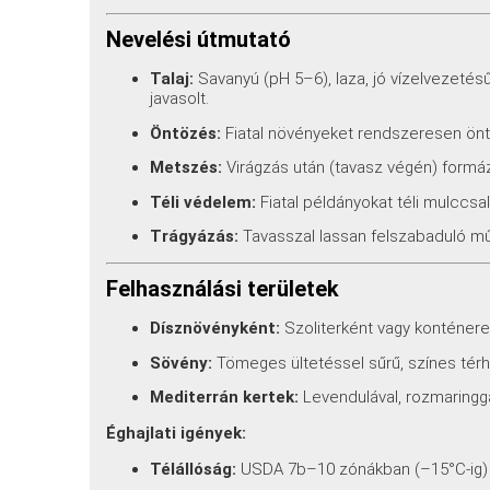
Nevelési útmutató
Talaj:
Savanyú (pH 5–6), laza, jó vízelvezeté
javasolt.
Öntözés:
Fiatal növényeket rendszeresen öntö
Metszés:
Virágzás után (tavasz végén) formáz
Téli védelem:
Fiatal példányokat téli mulccsal 
Trágyázás:
Tavasszal lassan felszabaduló mű
Felhasználási területek
Dísznövényként:
Szoliterként vagy konténere
Sövény:
Tömeges ültetéssel sűrű, színes térh
Mediterrán kertek:
Levendulával, rozmaringga
Éghajlati igények:
Télállóság:
USDA 7b–10 zónákban (–15°C-ig)