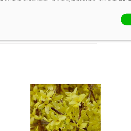
vények
#ritkaságok
ek
#modern, minimalista kertek
íszcserjék
nyek
#mediterrán kert