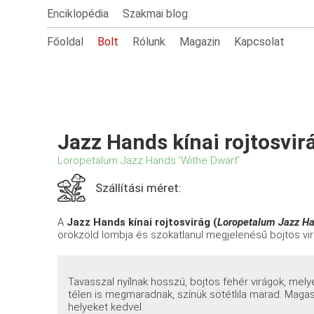
Enciklopédia
Szakmai blog
Főoldal
Bolt
Rólunk
Magazin
Kapcsolat
Jazz Hands kínai rojtosvir
Loropetalum Jazz Hands 'Withe Dwarf'
Szállítási méret:
A
Jazz Hands kínai rojtosvirág (
Loropetalum Jazz H
örökzöld lombja és szokatlanul megjelenésű bojtos vi
Tavasszal nyílnak hosszú, bojtos fehér virágok, melye
télen is megmaradnak, színük sötétlila marad. Maga
helyeket kedvel.