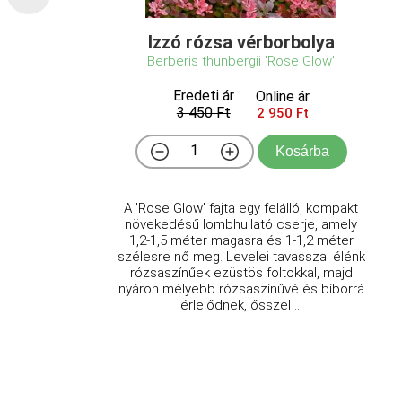
Izzó rózsa vérborbolya
Berberis thunbergii 'Rose Glow'
Eredeti ár
Online ár
3 450 Ft
2 950 Ft
Kosárba
A 'Rose Glow' fajta egy felálló, kompakt
növekedésű lombhullató cserje, amely
1,2-1,5 méter magasra és 1-1,2 méter
szélesre nő meg. Levelei tavasszal élénk
rózsaszínűek ezüstös foltokkal, majd
nyáron mélyebb rózsaszínűvé és bíborrá
érlelődnek, ősszel ...