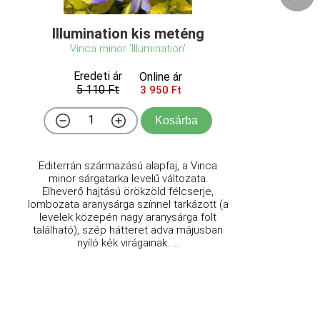
Illumination kis meténg
Vinca minor 'Illumination'
Eredeti ár
Online ár
5 110 Ft
3 950 Ft
Kosárba
Editerrán származású alapfaj, a Vinca
minor sárgatarka levelű változata.
Elheverő hajtású örökzöld félcserje,
lombozata aranysárga színnel tarkázott (a
levelek közepén nagy aranysárga folt
található), szép hátteret adva májusban
nyíló kék virágainak. ...