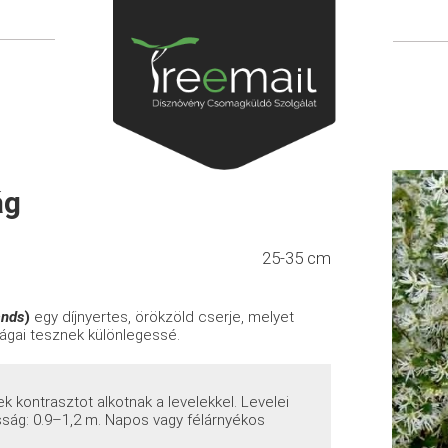
ág
25-35 cm
ands
)
egy díjnyertes, örökzöld cserje, melyet
rágai tesznek különlegessé.
k kontrasztot alkotnak a levelekkel. Levelei
sság: 0.9–1,2 m. Napos vagy félárnyékos