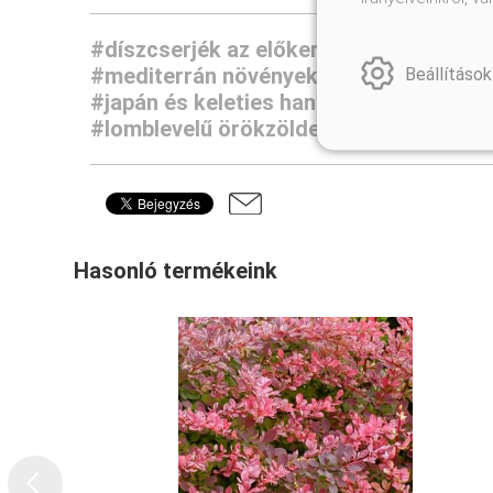
#díszcserjék az előkertbe
#virágos nö
#mediterrán növények
#városi kiskert
Beállítások
#japán és keleties hangulatú kertek
#d
#lomblevelű örökzöldek
#sövénynövé
Hasonló termékeink