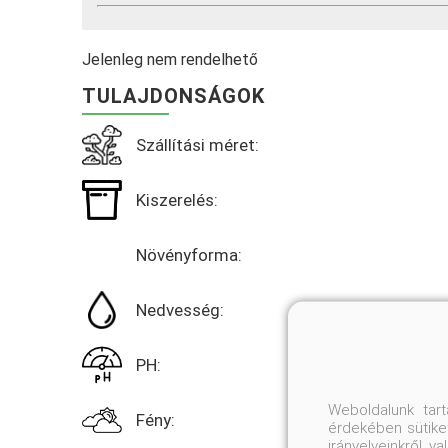
Jelenleg nem rendelhető
TULAJDONSÁGOK
Szállítási méret:
Kiszerelés:
Növényforma:
Nedvesség:
PH:
Weboldalunk tar
Fény:
érdekében sütiket
irányelveinkről, 