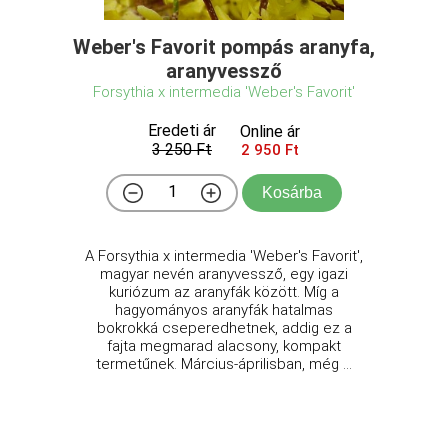
Weber's Favorit pompás aranyfa,
aranyvessző
Forsythia x intermedia 'Weber's Favorit'
Eredeti ár
Online ár
3 250 Ft
2 950 Ft
Kosárba
A Forsythia x intermedia 'Weber's Favorit',
magyar nevén aranyvessző, egy igazi
kuriózum az aranyfák között. Míg a
hagyományos aranyfák hatalmas
bokrokká cseperedhetnek, addig ez a
fajta megmarad alacsony, kompakt
termetűnek. Március-áprilisban, még ...