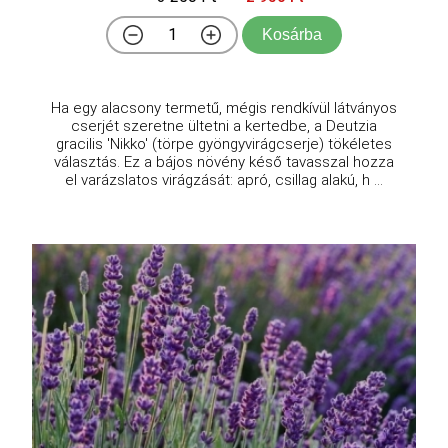
Kosárba
Ha egy alacsony termetű, mégis rendkívül látványos
cserjét szeretne ültetni a kertedbe, a Deutzia
gracilis 'Nikko' (törpe gyöngyvirágcserje) tökéletes
választás. Ez a bájos növény késő tavasszal hozza
el varázslatos virágzását: apró, csillag alakú, h ...