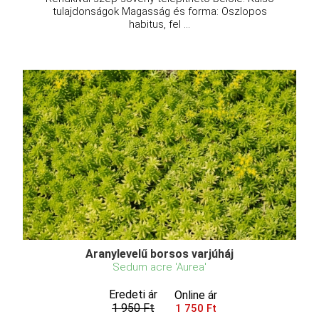
tulajdonságok Magasság és forma: Oszlopos
habitus, fel ...
Aranylevelű borsos varjúháj
Sedum acre 'Aurea'
Eredeti ár
Online ár
1 950 Ft
1 750 Ft