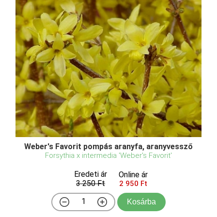
Weber's Favorit pompás aranyfa, aranyvessző
Forsythia x intermedia 'Weber's Favorit'
Eredeti ár
Online ár
3 250 Ft
2 950 Ft
Kosárba