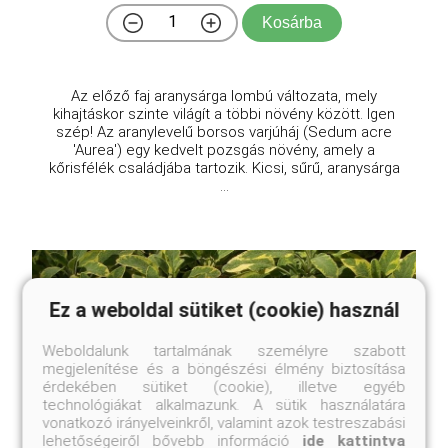
Kosárba
Az előző faj aranysárga lombú változata, mely
kihajtáskor szinte világít a többi növény között. Igen
szép! Az aranylevelű borsos varjúháj (Sedum acre
'Aurea') egy kedvelt pozsgás növény, amely a
kőrisfélék családjába tartozik. Kicsi, sűrű, aranysárga
...
Ez a weboldal sütiket (cookie) használ
Weboldalunk tartalmának személyre szabott
megjelenítése és a böngészési élmény biztosítása
érdekében sütiket (cookie), illetve egyéb
technológiákat alkalmazunk. A sütik használatára
vonatkozó irányelveinkről, valamint azok testreszabási
lehetőségeiről bővebb információ
ide kattintva