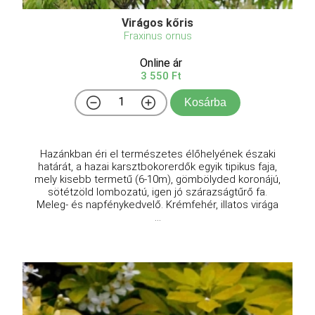
Virágos kőris
Fraxinus ornus
Online ár
3 550 Ft
Kosárba
Hazánkban éri el természetes élőhelyének északi
határát, a hazai karsztbokorerdők egyik tipikus faja,
mely kisebb termetű (6-10m), gömbölyded koronájú,
sötétzöld lombozatú, igen jó szárazságtűrő fa.
Meleg- és napfénykedvelő. Krémfehér, illatos virága
...