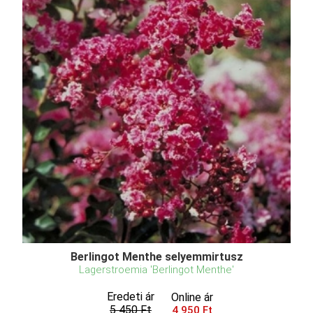
Berlingot Menthe selyemmirtusz
Lagerstroemia 'Berlingot Menthe'
Eredeti ár
Online ár
5 450 Ft
4 950 Ft