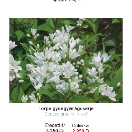
Törpe gyöngyvirágcserje
Deutzia gracilis 'Nikko'
Eredeti ár
Online ár
3 250 Ft
2 950 Ft