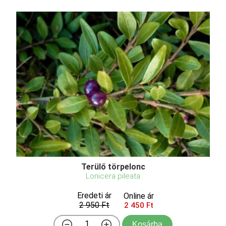
Terülő törpelonc
Lonicera pileata
Eredeti ár
Online ár
2 950 Ft
2 450 Ft
Kosárba