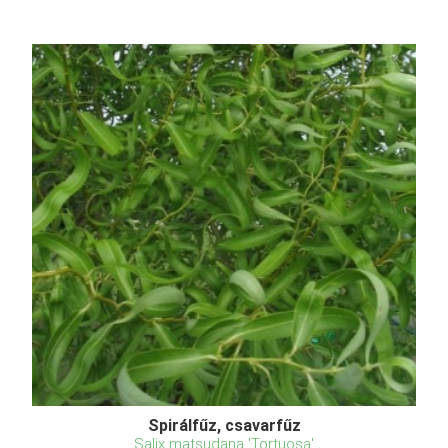
Spirálfűz, csavarfűz
Salix matsudana 'Tortuosa'