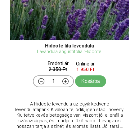
Hidcote lila levendula
Lavandula angustifolia 'Hidcote'
Eredeti ár
Online ár
2 350 Ft
1 950 Ft
Kosárba
A Hidcote levendula az egyik kedvenc
levendulafajtánk. Kiválóan fejlődik, igen stabil növény.
Kiültetve kevés betegsége van, viszont jól ellenáll a
szárazságnak, és imádja a tűző napot. Levágva is
hosszan tartja a színét, és aromás illatát. Jól társí ...