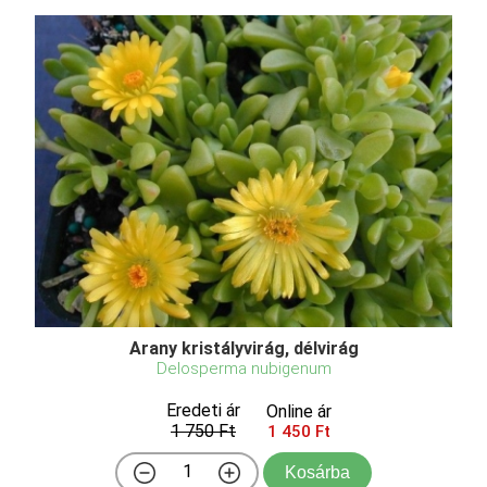
Arany kristályvirág, délvirág
Delosperma nubigenum
Eredeti ár
Online ár
1 750 Ft
1 450 Ft
Kosárba