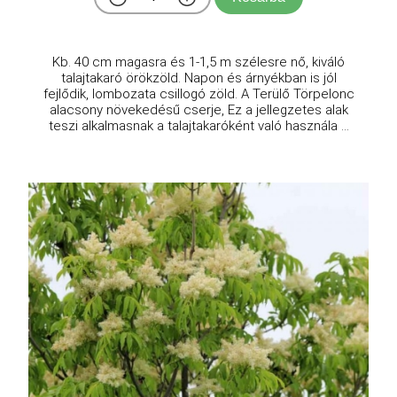
Kb. 40 cm magasra és 1-1,5 m szélesre nő, kiváló
talajtakaró örökzöld. Napon és árnyékban is jól
fejlődik, lombozata csillogó zöld. A Terülő Törpelonc
alacsony növekedésű cserje, Ez a jellegzetes alak
teszi alkalmasnak a talajtakaróként való használa ...