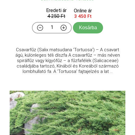
Eredeti ár
Online ár
4 250 Ft
3 450 Ft
Kosárba
Csavarfűz (Salix matsudana 'Tortuosa') – A csavart
ágú, különleges téli díszfa A csavarfűz – más néven
spirálfűz vagy kígyófűz – a fűzfafélék (Salicaceae)
családjába tartozó, Kínából és Koreából származó
lombhullató fa. A 'Tortuosa' fajtajelzés a lat ...