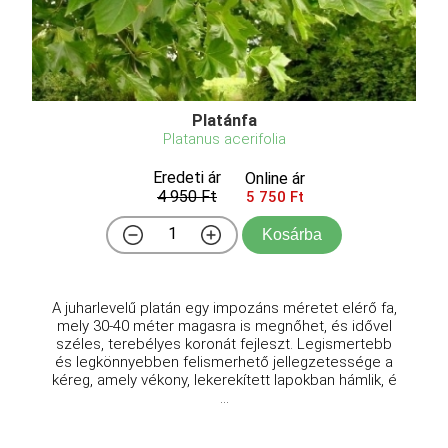
Platánfa
Platanus acerifolia
Eredeti ár
Online ár
4 950 Ft
5 750 Ft
Kosárba
A juharlevelű platán egy impozáns méretet elérő fa,
mely 30-40 méter magasra is megnőhet, és idővel
széles, terebélyes koronát fejleszt. Legismertebb
és legkönnyebben felismerhető jellegzetessége a
kéreg, amely vékony, lekerekített lapokban hámlik, é
...