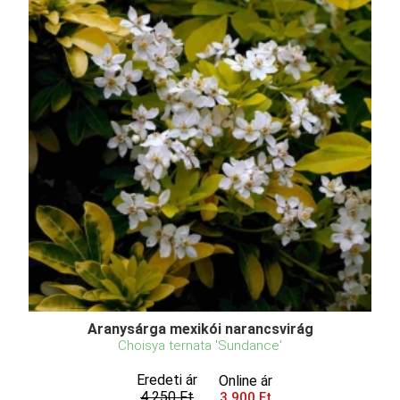
Aranysárga mexikói narancsvirág
Choisya ternata 'Sundance'
Eredeti ár
Online ár
4 250 Ft
3 900 Ft