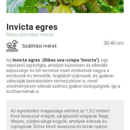
Invicta egres
Ribes uva-crispa 'Invicta'
30-40 cm
Szállítási méret:
Az
Invicta egres (Ribes uva-crispa 'Invicta')
, egy
népszerű egresfajta, amelyet különösen az ellenálló
képessége és bő termése miatt értékelnek nagyra a
kertészek és termelők. Angliából származik, és gyakran
választják kereskedelmi termesztésre is, mivel
eredményesen ellenáll számos gyakori betegségnek, így a
lisztharmatnak is.
Az egresbokor magassága elérheti az 1,5-2 métert.
Kora tavasszal virágzik, sárgászöld virágaival. Nagy,
fényes, zöldes-sárga bogyók, amelyek édesek és
ropogósak. Érése késő tavasszal és korán nyáron