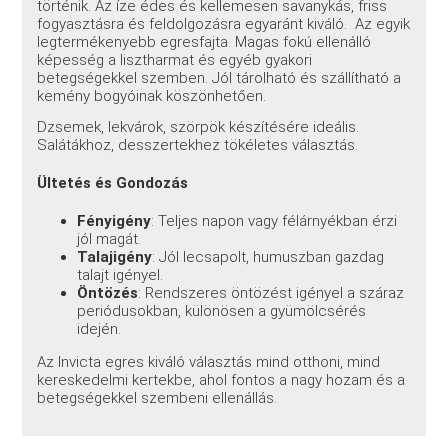
történik. Az íze édes és kellemesen savanykás, friss
fogyasztásra és feldolgozásra egyaránt kiváló. Az egyik
legtermékenyebb egresfajta. Magas fokú ellenálló
képesség a lisztharmat és egyéb gyakori
betegségekkel szemben. Jól tárolható és szállítható a
kemény bogyóinak köszönhetően.
Dzsemek, lekvárok, szörpök készítésére ideális.
Salátákhoz, desszertekhez tökéletes választás.
Ültetés és Gondozás
Fényigény
: Teljes napon vagy félárnyékban érzi
jól magát.
Talajigény
: Jól lecsapolt, humuszban gazdag
talajt igényel.
Öntözés
: Rendszeres öntözést igényel a száraz
periódusokban, különösen a gyümölcsérés
idején.
Az Invicta egres kiváló választás mind otthoni, mind
kereskedelmi kertekbe, ahol fontos a nagy hozam és a
betegségekkel szembeni ellenállás.