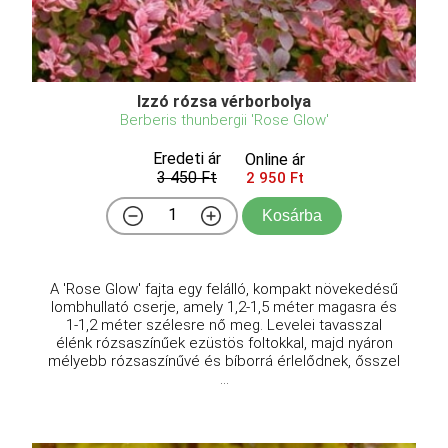
Izzó rózsa vérborbolya
Berberis thunbergii 'Rose Glow'
Eredeti ár
Online ár
3 450 Ft
2 950 Ft
Kosárba
A 'Rose Glow' fajta egy felálló, kompakt növekedésű
lombhullató cserje, amely 1,2-1,5 méter magasra és
1-1,2 méter szélesre nő meg. Levelei tavasszal
élénk rózsaszínűek ezüstös foltokkal, majd nyáron
mélyebb rózsaszínűvé és bíborrá érlelődnek, ősszel
...