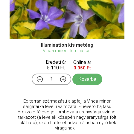
Illumination kis meténg
Vinca minor 'Illumination'
Eredeti ár
Online ár
5 110 Ft
3 950 Ft
Kosárba
Editerrán származású alapfaj, a Vinca minor
sárgatarka levelű változata. Elheverő hajtású
örökzöld félcserje, lombozata aranysárga színnel
tarkázott (a levelek közepén nagy aranysárga folt
található), szép hátteret adva májusban nyíló kék
virágainak. ...