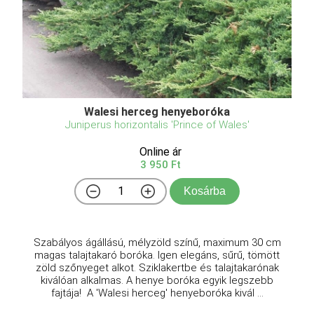
Walesi herceg henyeboróka
Juniperus horizontalis 'Prince of Wales'
Online ár
3 950 Ft
Kosárba
Szabályos ágállású, mélyzöld színű, maximum 30 cm
magas talajtakaró boróka. Igen elegáns, sűrű, tömött
zöld szőnyeget alkot. Sziklakertbe és talajtakarónak
kiválóan alkalmas. A henye boróka egyik legszebb
fajtája! A 'Walesi herceg' henyeboróka kivál ...