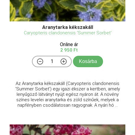
Aranytarka kékszakáll
Caryopteris clandonensis 'Summer Sorbet'
Online ár
2 950 Ft
Kosárba
Az Aranytarka kékszakáll (Caryopteris clandonensis
'Summer Sorbet') egy igazi ékszer a kertben, amely
lenyűgöző látványt nyújt egész nyáron át. A növény
színes levelei aranytarka és zöld színűek, melyek a
napfényben csodálatosan ragyognak. A nyári hó ...