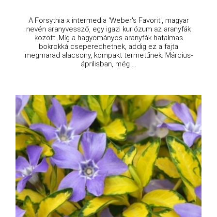
A Forsythia x intermedia 'Weber's Favorit', magyar
nevén aranyvessző, egy igazi kuriózum az aranyfák
között. Míg a hagyományos aranyfák hatalmas
bokrokká cseperedhetnek, addig ez a fajta
megmarad alacsony, kompakt termetűnek. Március-
áprilisban, még ...