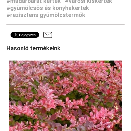
#madárbarát kertek
#városi kiskertek
#gyümölcsös és konyhakertek
#rezisztens gyümölcstermők
Hasonló termékeink