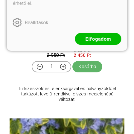
érhető el.
Beállítások
Aranytarka lombú orvosi zsálya
Salvia officinalis 'Icterina'
Elfogadom
Eredeti ár
Online ár
2 950 Ft
2 450 Ft
Kosárba
Türkizes-zöldes, élénksárgával és halványzölddel
tarkázott levelű, rendkívül díszes megjelenésű
változat.