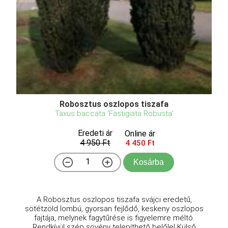
Robosztus oszlopos tiszafa
Taxus baccata 'Fastigiata Robusta'
Eredeti ár
Online ár
4 950 Ft
4 450 Ft
Kosárba
A Robosztus oszlopos tiszafa svájci eredetű,
sötétzöld lombú, gyorsan fejlődő, keskeny oszlopos
fajtája, melynek fagytűrése is figyelemre méltó.
Rendkívül szép sövény telepíthető belőle! Külső