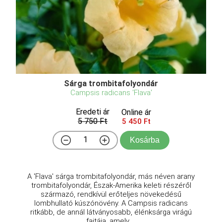
Sárga trombitafolyondár
Campsis radicans 'Flava'
Eredeti ár
Online ár
5 750 Ft
5 450 Ft
Kosárba
A 'Flava' sárga trombitafolyondár, más néven arany
trombitafolyondár, Észak-Amerika keleti részéről
származó, rendkívül erőteljes növekedésű
lombhullató kúszónövény. A Campsis radicans
ritkább, de annál látványosabb, élénksárga virágú
fajtája, amely ...