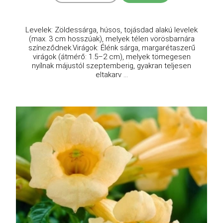
Levelek: Zöldessárga, húsos, tojásdad alakú levelek
(max. 3 cm hosszúak), melyek télen vörösbarnára
színeződnek.Virágok: Élénk sárga, margarétaszerű
virágok (átmérő: 1.5–2 cm), melyek tömegesen
nyílnak májustól szeptemberig, gyakran teljesen
eltakarv ...