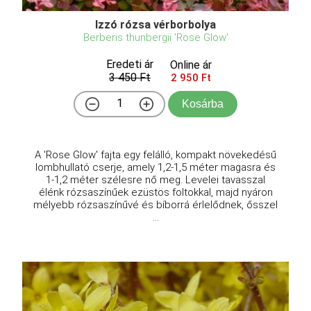
Izzó rózsa vérborbolya
Berberis thunbergii 'Rose Glow'
Eredeti ár
Online ár
3 450 Ft
2 950 Ft
Kosárba
A 'Rose Glow' fajta egy felálló, kompakt növekedésű
lombhullató cserje, amely 1,2-1,5 méter magasra és
1-1,2 méter szélesre nő meg. Levelei tavasszal
élénk rózsaszínűek ezüstös foltokkal, majd nyáron
mélyebb rózsaszínűvé és bíborrá érlelődnek, ősszel
...