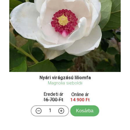
Nyári virágzású liliomfa
Magnolia sieboldii
Eredeti ár
Online ár
16 700 Ft
14 900 Ft
Kosárba