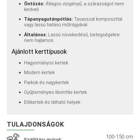
Öntözés:
Átlagos vízigényű, a szárazságot nem
kedveli
Tápanyagutánpótlás:
Tavasszal komposzttal
vagy lassú hatású műtrágyával
Általános:
Lassú növekedésű, betegségekre
nem hajlamos
Ajánlott kerttípusok
Hagyományos kertek
Modern kertek
Parkok és nagykertek
Gyűjteményes liliomfás kertek
Előkertek és látható helyek
TULAJDONSÁGOK
100-150 cm
Szállítási méret: