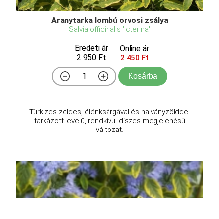
Aranytarka lombú orvosi zsálya
Salvia officinalis 'Icterina'
Eredeti ár
Online ár
2 950 Ft
2 450 Ft
Kosárba
Türkizes-zöldes, élénksárgával és halványzölddel
tarkázott levelű, rendkívül díszes megjelenésű
változat.