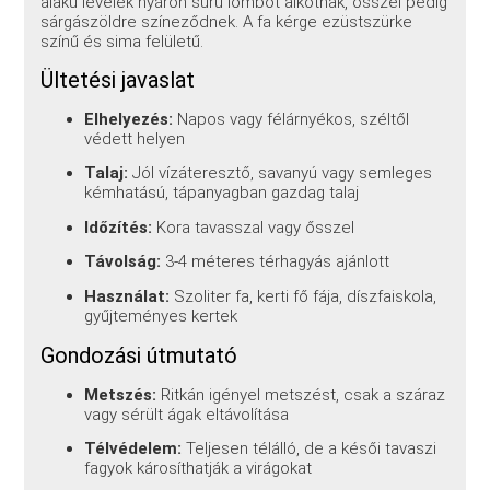
alakú levelek nyáron sűrű lombot alkotnak, ősszel pedig
sárgászöldre színeződnek. A fa kérge ezüstszürke
színű és sima felületű.
Ültetési javaslat
Elhelyezés:
Napos vagy félárnyékos, széltől
védett helyen
Talaj:
Jól vízáteresztő, savanyú vagy semleges
kémhatású, tápanyagban gazdag talaj
Időzítés:
Kora tavasszal vagy ősszel
Távolság:
3-4 méteres térhagyás ajánlott
Használat:
Szoliter fa, kerti fő fája, díszfaiskola,
gyűjteményes kertek
Gondozási útmutató
Metszés:
Ritkán igényel metszést, csak a száraz
vagy sérült ágak eltávolítása
Télvédelem:
Teljesen télálló, de a késői tavaszi
fagyok károsíthatják a virágokat