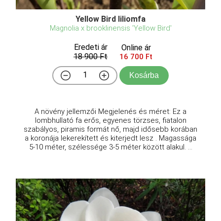
Yellow Bird liliomfa
Magnolia x brooklinensis 'Yellow Bird'
Eredeti ár
Online ár
18 900 Ft
16 700 Ft
Kosárba
A növény jellemzői Megjelenés és méret: Ez a
lombhullató fa erős, egyenes törzses, fiatalon
szabályos, piramis formát nő, majd idősebb korában
a koronája lekerekített és kiterjedt lesz . Magassága
5-10 méter, szélessége 3-5 méter között alakul. ...