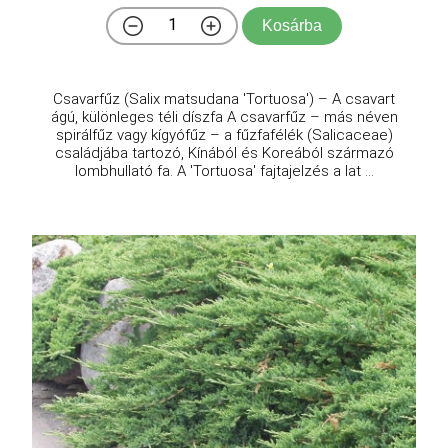
Kosárba
Csavarfűz (Salix matsudana 'Tortuosa') – A csavart
ágú, különleges téli díszfa A csavarfűz – más néven
spirálfűz vagy kígyófűz – a fűzfafélék (Salicaceae)
családjába tartozó, Kínából és Koreából származó
lombhullató fa. A 'Tortuosa' fajtajelzés a lat ...