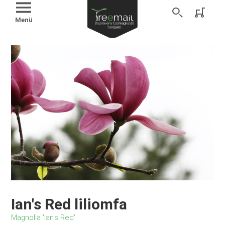
Menü
Ian's Red liliomfa
Magnolia 'Ian's Red'