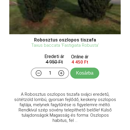
Robosztus oszlopos tiszafa
Taxus baccata 'Fastigiata Robusta'
Eredeti ár
Online ár
4 950 Ft
4 450 Ft
Kosárba
A Robosztus oszlopos tiszafa svájci eredetű,
sötétzöld lombú, gyorsan fejlődő, keskeny oszlopos
fajtája, melynek fagytűrése is figyelemre méltó.
Rendkívül szép sövény telepíthető belőle! Külső
tulajdonságok Magasság és forma: Oszlopos
habitus, fel ...