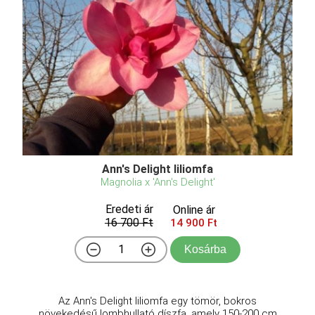
Ann's Delight liliomfa
Magnolia x 'Ann's Delight'
Eredeti ár
Online ár
16 700 Ft
14 900 Ft
Kosárba
Az Ann's Delight liliomfa egy tömör, bokros
növekedésű lombhullató díszfa, amely 150-200 cm