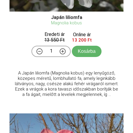
Japán liliomfa
Magnolia kobus
Eredeti ár
Online ár
13 550 Ft
13 200 Ft
Kosárba
A Japán liliomfa (Magnolia kobus) egy lenyűgöző,
közepes méretű, lombhullató fa, amely leginkább
látványos, nagy, csésze alakú fehér virágairól ismert.
Ezek a virágok a kora tavaszi időszakban borítják be
a fa ágait, mielőtt a levelek megjelennek, íg ...