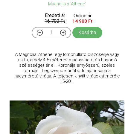
Magnolia x 'Athene'
Eredeti ár
Online ár
16 700 Ft
14 900 Ft
Kosárba
A Magnolia 'Athene' egy lombhullató díszcserje vagy
kis fa, amely 4-5 méteres magasságot és hasonló
szélességet ér el . Koronája ernyőszerű, széles
formájú . Legszembetűnőbb tulajdonsága a
nagyméretű virága. A teljesen kinyilt virágok átmérője
15-20 ...