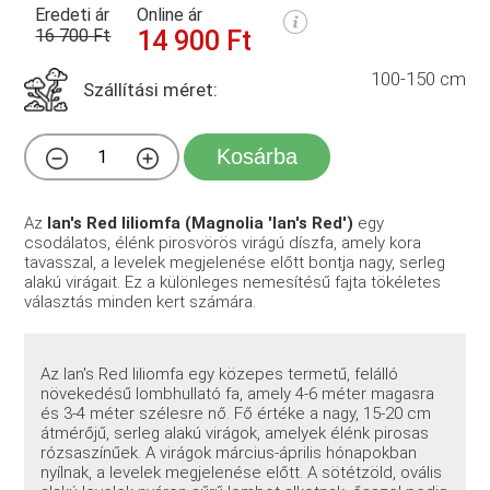
Eredeti ár
Online ár
16 700 Ft
14 900 Ft
100-150 cm
Szállítási méret:
Kosárba
Az
Ian's Red liliomfa (Magnolia 'Ian's Red')
egy
csodálatos, élénk pirosvörös virágú díszfa, amely kora
tavasszal, a levelek megjelenése előtt bontja nagy, serleg
alakú virágait. Ez a különleges nemesítésű fajta tökéletes
választás minden kert számára.
Az Ian's Red liliomfa egy közepes termetű, felálló
növekedésű lombhullató fa, amely 4-6 méter magasra
és 3-4 méter szélesre nő. Fő értéke a nagy, 15-20 cm
átmérőjű, serleg alakú virágok, amelyek élénk pirosas
rózsaszínűek. A virágok március-április hónapokban
nyílnak, a levelek megjelenése előtt. A sötétzöld, ovális