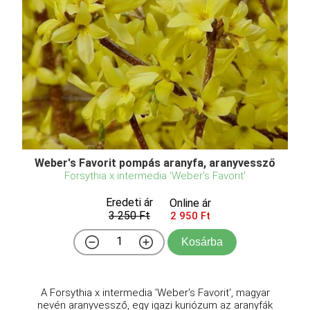
Weber's Favorit pompás aranyfa, aranyvessző
Forsythia x intermedia 'Weber's Favorit'
Eredeti ár
Online ár
3 250 Ft
2 950 Ft
Kosárba
A Forsythia x intermedia 'Weber's Favorit', magyar
nevén aranyvessző, egy igazi kuriózum az aranyfák