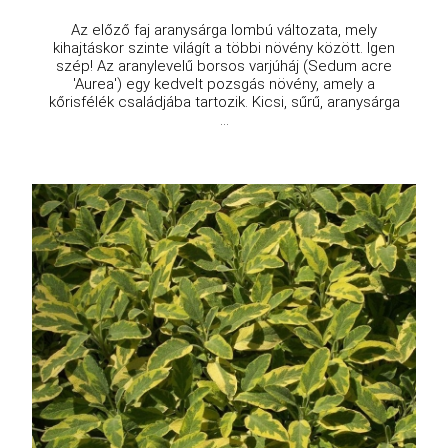
Az előző faj aranysárga lombú változata, mely
kihajtáskor szinte világít a többi növény között. Igen
szép! Az aranylevelű borsos varjúháj (Sedum acre
'Aurea') egy kedvelt pozsgás növény, amely a
kőrisfélék családjába tartozik. Kicsi, sűrű, aranysárga
...