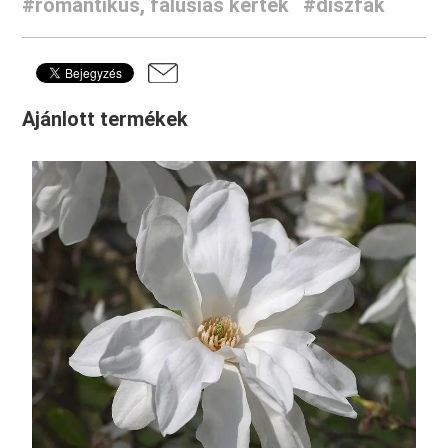
#romantikus, falusias kertek
#díszfák
Ajánlott termékek