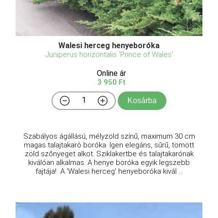
Walesi herceg henyeboróka
Juniperus horizontalis 'Prince of Wales'
Online ár
3 950 Ft
Kosárba
Szabályos ágállású, mélyzöld színű, maximum 30 cm
magas talajtakaró boróka. Igen elegáns, sűrű, tömött
zöld szőnyeget alkot. Sziklakertbe és talajtakarónak
kiválóan alkalmas. A henye boróka egyik legszebb
fajtája! A 'Walesi herceg' henyeboróka kivál ...