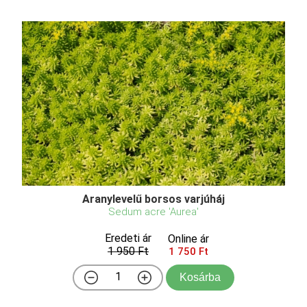
Aranylevelű borsos varjúháj
Sedum acre 'Aurea'
Eredeti ár
Online ár
1 950 Ft
1 750 Ft
Kosárba