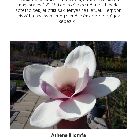
magasra és 120-180 cm szélesre nő meg. Levelei
sötétzöldek, elliptikusak, fényes felületűek. Legfőbb
díszét a tavasszal megjelenő, élénk bordó virágok
képezik ...
Athene liliomfa