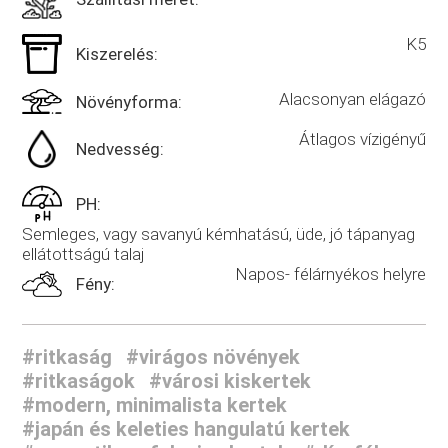
K5
Kiszerelés:
Alacsonyan elágazó
Növényforma:
Átlagos vízigényű
Nedvesség:
PH:
Semleges, vagy savanyú kémhatású, üde, jó tápanyag
ellátottságú talaj
Napos- félárnyékos helyre
Fény:
#ritkaság
#virágos növények
#ritkaságok
#városi kiskertek
#modern, minimalista kertek
#japán és keleties hangulatú kertek