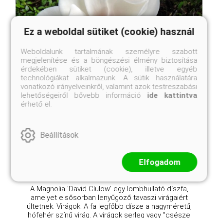
Ez a weboldal sütiket (cookie) használ
Weboldalunk tartalmának személyre szabott
megjelenítése és a böngészési élmény biztosítása
érdekében sütiket (cookie), illetve egyéb
technológiákat alkalmazunk. A sütik használatára
vonatkozó irányelveinkről, valamint azok testreszabási
lehetőségeiről bővebb információ
ide kattintva
David Clulow liliomfa
érhető el.
Magnolia x 'David Clulow'
Eredeti ár
Online ár
16 700 Ft
Beállítások
14 900 Ft
Kosárba
Elfogadom
A Magnolia 'David Clulow' egy lombhullató díszfa,
amelyet elsősorban lenyűgöző tavaszi virágaiért
ültetnek. Virágok: A fa legfőbb dísze a nagyméretű,
hófehér színű virág. A virágok serleg vagy "csésze