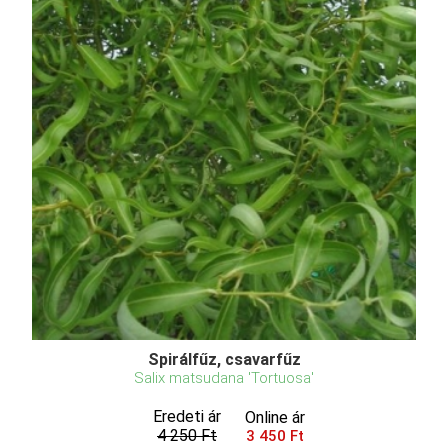
Spirálfűz, csavarfűz
Salix matsudana 'Tortuosa'
Eredeti ár
Online ár
4 250 Ft
3 450 Ft