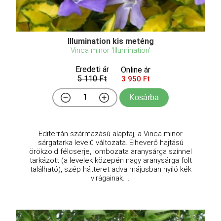
Illumination kis meténg
Vinca minor 'Illumination'
Eredeti ár
Online ár
5 110 Ft
3 950 Ft
Kosárba
Editerrán származású alapfaj, a Vinca minor
sárgatarka levelű változata. Elheverő hajtású
örökzöld félcserje, lombozata aranysárga színnel
tarkázott (a levelek közepén nagy aranysárga folt
található), szép hátteret adva májusban nyíló kék
virágainak. ...