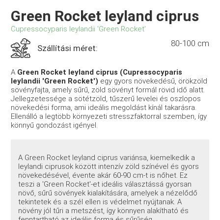
Green Rocket leyland ciprus
Cupressocyparis leylandii 'Green Rocket'
80-100 cm
Szállítási méret:
A
Green Rocket leyland ciprus (Cupressocyparis
leylandii 'Green Rocket')
egy gyors növekedésű, örökzöld
sövényfajta, amely sűrű, zöld sövényt formál rövid idő alatt.
Jellegzetessége a sötétzöld, tűszerű levelei és oszlopos
növekedési forma, ami ideális megoldást kínál takarásra.
Ellenálló a legtöbb környezeti stresszfaktorral szemben, így
könnyű gondozást igényel.
A Green Rocket leyland ciprus variánsa, kiemelkedik a
leylandi ciprusok között intenzív zöld színével és gyors
növekedésével, évente akár 60-90 cm-t is nőhet. Ez
teszi a 'Green Rocket'-et ideális választássá gyorsan
növő, sűrű sövények kialakítására, amelyek a nézelődő
tekintetek és a szél ellen is védelmet nyújtanak. A
növény jól tűri a metszést, így könnyen alakítható és
fenntartható az ideális forma és sűrűség.