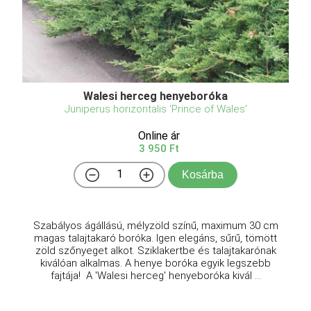
Walesi herceg henyeboróka
Juniperus horizontalis 'Prince of Wales'
Online ár
3 950 Ft
Kosárba
Szabályos ágállású, mélyzöld színű, maximum 30 cm
magas talajtakaró boróka. Igen elegáns, sűrű, tömött
zöld szőnyeget alkot. Sziklakertbe és talajtakarónak
kiválóan alkalmas. A henye boróka egyik legszebb
fajtája! A 'Walesi herceg' henyeboróka kivál ...