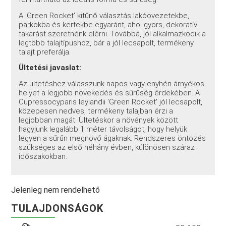
A 'Green Rocket' kitűnő választás lakóövezetekbe,
parkokba és kertekbe egyaránt, ahol gyors, dekoratív
takarást szeretnénk elérni. Továbbá, jól alkalmazkodik a
legtöbb talajtípushoz, bár a jól lecsapolt, termékeny
talajt preferálja.
Ültetési javaslat:
Az ültetéshez válasszunk napos vagy enyhén árnyékos
helyet a legjobb növekedés és sűrűség érdekében. A
Cupressocyparis leylandii 'Green Rocket' jól lecsapolt,
közepesen nedves, termékeny talajban érzi a
legjobban magát. Ültetéskor a növények között
hagyjunk legalább 1 méter távolságot, hogy helyük
legyen a sűrűn megnövő ágaknak. Rendszeres öntözés
szükséges az első néhány évben, különösen száraz
időszakokban.
Jelenleg nem rendelhető
TULAJDONSÁGOK