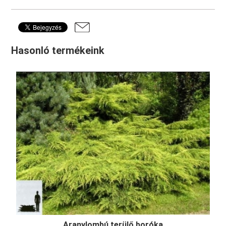
Hasonló termékeink
Aranylombú terülő boróka