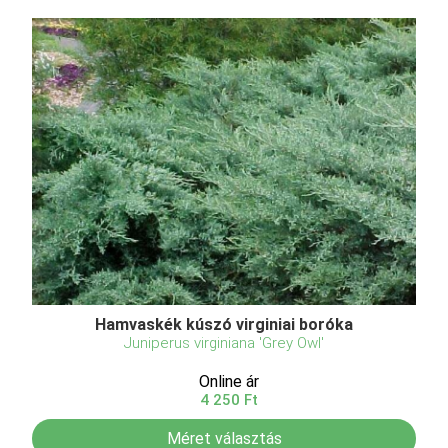
Hamvaskék kúszó virginiai boróka
Juniperus virginiana 'Grey Owl'
Online ár
4 250 Ft
Méret választás