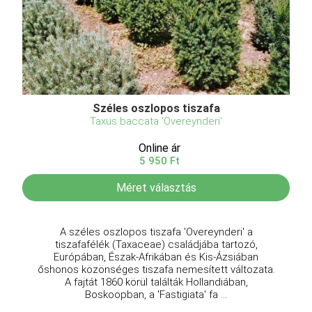
Széles oszlopos tiszafa
Taxus baccata 'Overeynderi'
Online ár
5 950 Ft
Méret választás
A széles oszlopos tiszafa 'Overeynderi' a
tiszafafélék (Taxaceae) családjába tartozó,
Európában, Észak-Afrikában és Kis-Ázsiában
őshonos közönséges tiszafa nemesített változata.
A fajtát 1860 körül találták Hollandiában,
Boskoopban, a 'Fastigiata' fa ...