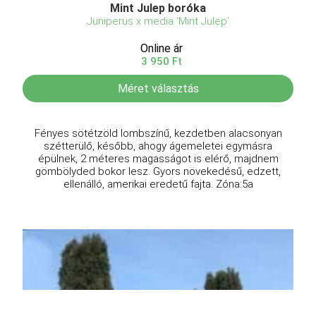
Mint Julep boróka
Juniperus x media 'Mint Julep'
Online ár
3 950 Ft
Méret választás
Fényes sötétzöld lombszínű, kezdetben alacsonyan
szétterülő, később, ahogy ágemeletei egymásra
épülnek, 2 méteres magasságot is elérő, majdnem
gömbölyded bokor lesz. Gyors növekedésű, edzett,
ellenálló, amerikai eredetű fajta. Zóna:5a