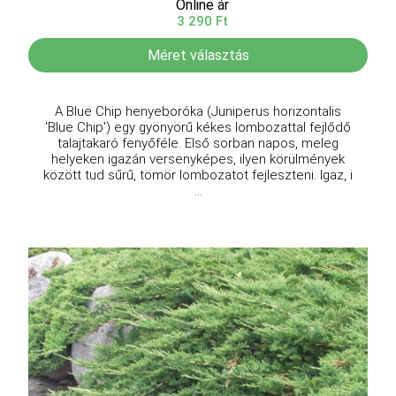
Online ár
3 290 Ft
Méret választás
A Blue Chip henyeboróka (Juniperus horizontalis
'Blue Chip') egy gyönyörű kékes lombozattal fejlődő
talajtakaró fenyőféle. Első sorban napos, meleg
helyeken igazán versenyképes, ilyen körülmények
között tud sűrű, tömör lombozatot fejleszteni. Igaz, i
...