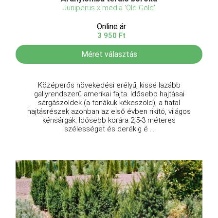
Juniperus x media 'Old Gold'
Online ár
3 950 Ft
Méret választás
Középerős növekedési erélyű, kissé lazább
gallyrendszerű amerikai fajta. Idősebb hajtásai
sárgászöldek (a fonákuk kékeszöld), a fiatal
hajtásrészek azonban az első évben rikító, világos
kénsárgák. Idősebb korára 2,5-3 méteres
szélességet és derékig é ...