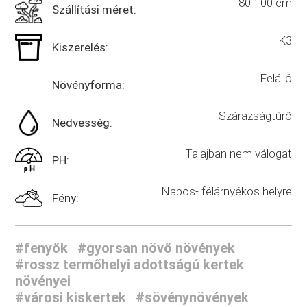
80-100 cm
Szállítási méret:
K3
Kiszerelés:
Felálló
Növényforma:
Szárazságtűrő
Nedvesség:
Talajban nem válogat
PH:
Napos- félárnyékos helyre
Fény:
#fenyők
#gyorsan növő növények
#rossz termőhelyi adottságú kertek
növényei
#városi kiskertek
#sövénynövények