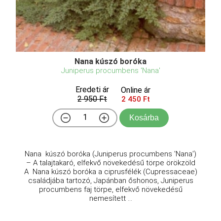
Nana kúszó boróka
Juniperus procumbens 'Nana'
Eredeti ár
Online ár
2 950 Ft
2 450 Ft
Kosárba
Nana kúszó boróka (Juniperus procumbens 'Nana')
– A talajtakaró, elfekvő növekedésű törpe örökzöld
A Nana kúszó boróka a ciprusfélék (Cupressaceae)
családjába tartozó, Japánban őshonos, Juniperus
procumbens faj törpe, elfekvő növekedésű
nemesített ...