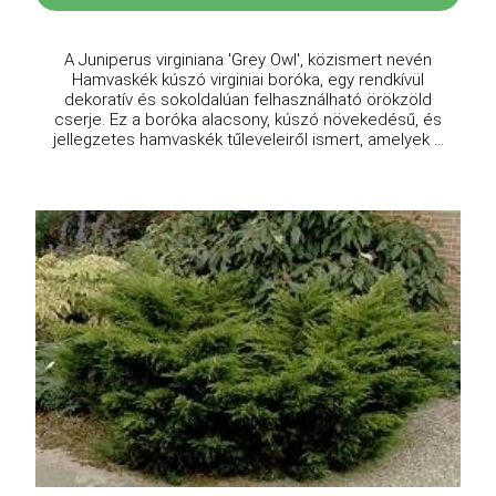
A Juniperus virginiana 'Grey Owl', közismert nevén
Hamvaskék kúszó virginiai boróka, egy rendkívül
dekoratív és sokoldalúan felhasználható örökzöld
cserje. Ez a boróka alacsony, kúszó növekedésű, és
jellegzetes hamvaskék tűleveleiről ismert, amelyek ...