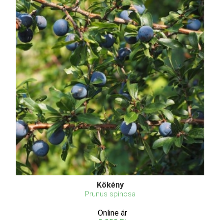
Kökény
Prunus spinosa
Online ár