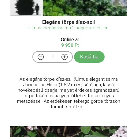
Elegáns törpe dísz-szil
Ulmus elegantissima 'Jacqueline Hillier'
Online ár
9 950 Ft
Kosárba
Az elegáns törpe dísz-szil (Ulmus elegantissima
Jacqueline Hillier')1,5-2 m-es, sűrű ágú, lassú
növekedésű cserje, melyet érdekes ágrendszerű
törpe faként is nagyon jól lehet tartani ügyes
metszéssel. Az érdekesen tekergő görbe törzsön
tömött sötétzö ...