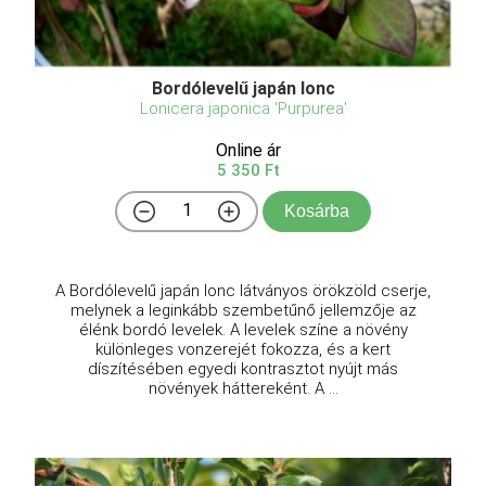
Bordólevelű japán lonc
Lonicera japonica 'Purpurea'
Online ár
5 350 Ft
Kosárba
A Bordólevelű japán lonc látványos örökzöld cserje,
melynek a leginkább szembetűnő jellemzője az
élénk bordó levelek. A levelek színe a növény
különleges vonzerejét fokozza, és a kert
díszítésében egyedi kontrasztot nyújt más
növények háttereként. A ...