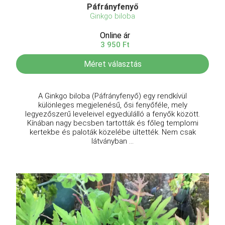
Páfrányfenyő
Ginkgo biloba
Online ár
3 950 Ft
Méret választás
A Ginkgo biloba (Páfrányfenyő) egy rendkívül
különleges megjelenésű, ősi fenyőféle, mely
legyezőszerű leveleivel egyedülálló a fenyők között.
Kínában nagy becsben tartották és főleg templomi
kertekbe és paloták közelébe ültették. Nem csak
látványban ...