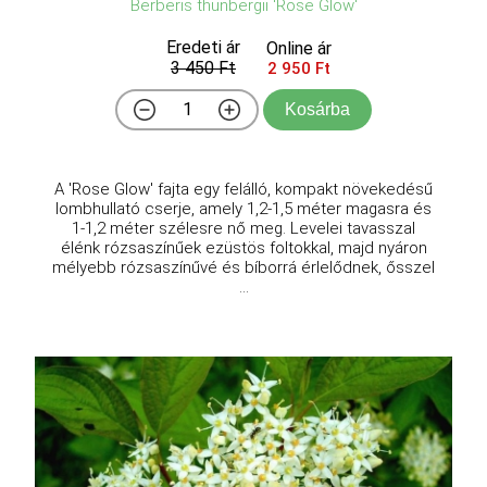
Berberis thunbergii 'Rose Glow'
Eredeti ár
Online ár
3 450 Ft
2 950 Ft
Kosárba
A 'Rose Glow' fajta egy felálló, kompakt növekedésű
lombhullató cserje, amely 1,2-1,5 méter magasra és
1-1,2 méter szélesre nő meg. Levelei tavasszal
élénk rózsaszínűek ezüstös foltokkal, majd nyáron
mélyebb rózsaszínűvé és bíborrá érlelődnek, ősszel
...