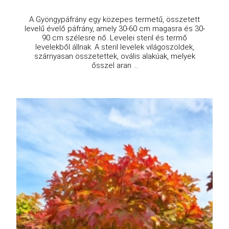
A Gyöngypáfrány egy közepes termetű, összetett
levelű évelő páfrány, amely 30-60 cm magasra és 30-
90 cm szélesre nő. Levelei steril és termő
levelekből állnak. A steril levelek világoszöldek,
szárnyasan összetettek, ovális alakúak, melyek
ősszel aran ...