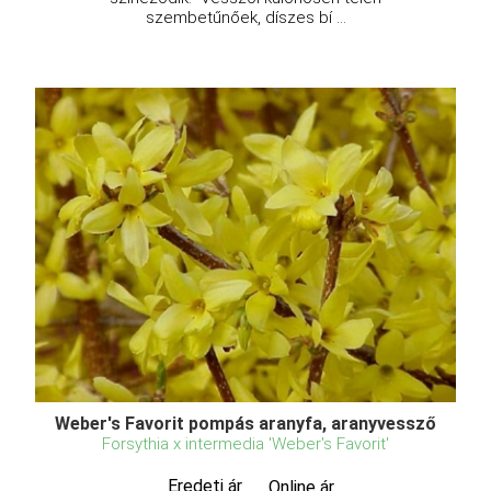
szembetűnőek, díszes bí ...
Weber's Favorit pompás aranyfa, aranyvessző
Forsythia x intermedia 'Weber's Favorit'
Eredeti ár
Online ár