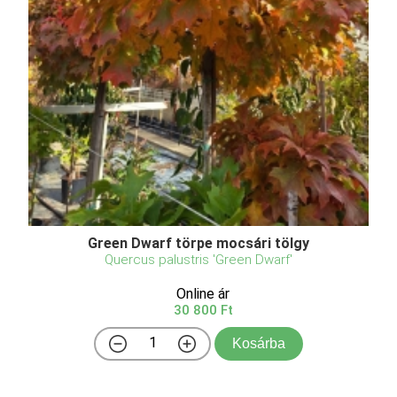
Green Dwarf törpe mocsári tölgy
Quercus palustris 'Green Dwarf'
Online ár
30 800 Ft
Kosárba