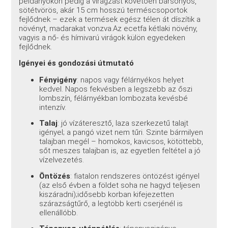
példányokon pedig a virágzást követően bársonyos,
sötétvörös, akár 15 cm hosszú terméscsoportok
fejlődnek – ezek a termések egész télen át díszítik a
növényt, madarakat vonzva.
Az ecetfa kétlaki növény,
vagyis a nő- és hímivarú virágok külön egyedeken
fejlődnek.
Igényei és gondozási útmutató
Fényigény
: napos vagy félárnyékos helyet
kedvel. Napos fekvésben a legszebb az őszi
lombszín, félárnyékban lombozata kevésbé
intenzív.
Talaj
: jó vízáteresztő, laza szerkezetű talajt
igényel; a pangó vizet nem tűri. Szinte bármilyen
talajban megél – homokos, kavicsos, kötöttebb,
sőt meszes talajban is, az egyetlen feltétel a jó
vízelvezetés.
Öntözés
: fiatalon rendszeres öntözést igényel
(az első évben a földet soha ne hagyd teljesen
kiszáradni);
idősebb korban kifejezetten
szárazságtűrő, a legtöbb kerti cserjénél is
ellenállóbb.