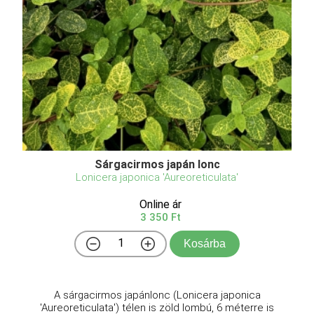
Sárgacirmos japán lonc
Lonicera japonica 'Aureoreticulata'
Online ár
3 350 Ft
Kosárba
A sárgacirmos japánlonc (Lonicera japonica
'Aureoreticulata') télen is zöld lombú, 6 méterre is