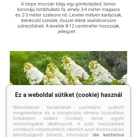
A törpe mocsári tölgy egy gömbölyded, tömör
koronájú lombhullató fa, amely 3-4 méter magasra
és 2-3 méter szélesre nő. Levelei mélyen karéjosak,
élénkzöld színűek, ősszel élénk skarlátvörösre
színeződnek. A levelek 8-12 centiméter hosszúak,
jellegzet ...
Ez a weboldal sütiket (cookie) használ
Weboldalunk tartalmának személyre szabott
megjelenítése és a böngészési élmény biztosítása
érdekében sütiket (cookie), illetve egyéb
technológiákat alkalmazunk. A sütik használatára
vonatkozó irányelveinkről, valamint azok testreszabási
lehetőségeiről bővebb információ
ide kattintva