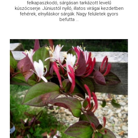
felkapaszkodó, sárgásan tarkázott levelű
kúszócserje. Júniustól nyíló, illatos virágai kezdetben
fehérek, elnyíláskor sárgák. Nagy felületek gyors
befutta ...