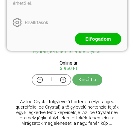
érhető el.
Beállítások
Elfogadom
Ice Crystal tölgylevelű hortenzia
Hydrangea quercifolia 'Ice Crystal'
Online ár
3 950 Ft
Kosárba
Az Ice Crystal tölgylevelű hortenzia (Hydrangea
quercifolia Ice Crystal) a tölgylevelű hortenzia fajták
egyik legkedveltebb képviselője. Az Ice Crystal név
– amely jégkristályt jelent – tökéletesen leírja a
virágzatok megjelenését: a nagy, fehér, kúp ...