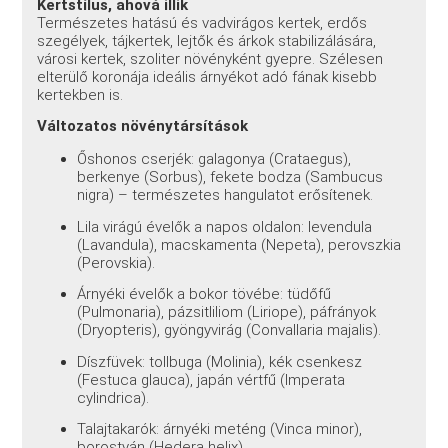
Kertstílus, ahová illik
Természetes hatású és vadvirágos kertek, erdős
szegélyek, tájkertek, lejtők és árkok stabilizálására,
városi kertek, szoliter növényként gyepre. Szélesen
elterülő koronája ideális árnyékot adó fának kisebb
kertekben is.
Változatos növénytársítások
Őshonos cserjék: galagonya (Crataegus),
berkenye (Sorbus), fekete bodza (Sambucus
nigra) – természetes hangulatot erősítenek.
Lila virágú évelők a napos oldalon: levendula
(Lavandula), macskamenta (Nepeta), perovszkia
(Perovskia).
Árnyéki évelők a bokor tövébe: tüdőfű
(Pulmonaria), pázsitliliom (Liriope), páfrányok
(Dryopteris), gyöngyvirág (Convallaria majalis).
Díszfüvek: tollbuga (Molinia), kék csenkesz
(Festuca glauca), japán vértfű (Imperata
cylindrica).
Talajtakarók: árnyéki meténg (Vinca minor),
borostyán (Hedera helix).