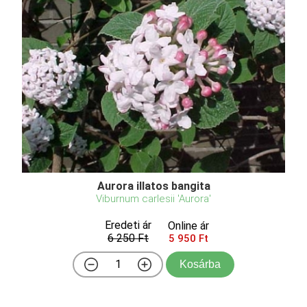
Aurora illatos bangita
Viburnum carlesii 'Aurora'
Eredeti ár
Online ár
6 250 Ft
5 950 Ft
Kosárba