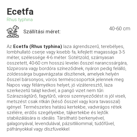
Ecetfa
Rhus typhina
40-60 cm
Szállítási méret:
Az
Ecetfa (Rhus typhina)
laza ágrendszerű, terebélyes,
lombhullató cserje vagy kisebb fa, kifejlett magassága 3-5
méter, szélessége 4-6 méter. Sötétzöld, szárnyasan
összetett, 40-60 cm hosszú levelei ősszel narancssárgára,
tűzpirosra vagy bordóra színeződnek, nyáron pedig felálló,
zöldessárga bugavirágzatai díszítenek, amelyek helyén
ősszel bársonyos, vörös terméscsoportok jelennek meg.
Napos vagy félárnyékos helyet, jó vízáteresztő, laza
szerkezetű talajt kedvel, a pangó vizet nem tűri.
Szárazságtűrő, fagytűrő, városi szennyeződést is jól viseli,
metszést csak ritkán (késő ősszel vagy kora tavasszal)
igényel. Természetes hatású kertekbe, vadvirágos rétek
szélére, erdős szegélyekbe, tájkertekbe és lejtők
stabilizálására is ideális. Társítható berkenyével,
galagonyával, levendulával, pázsitliliommal, tüdőfűvel,
páfrányokkal vagy díszfüvekkel.