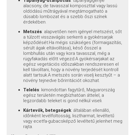
Tápanyag-utánpótlás
: tápanyagigénye
alacsony, de tavasszal komposzttal vagy lassú
oldódású műtrágyával megtámogatható a
dúsabb lombozat és a szebb őszi színek
érdekében.
Metszés
: alapvetően nem igényel metszést, sőt
a túlzott visszavágás serkenti a gyökérsarjak
képződését.
Ha mégis szükséges (formaigazítás,
sérült ágak eltávolítása), késő ősszel a
lombhullás után vagy kora tavasszal, még a
rügyfakadás előtt végezd.
A gyökérsarjakat az
egész vegetációs időszakban rendszeresen el
kell távolítani, hogy a növény terjedését kontroll
alatt tartsuk.
A metszés során viselj kesztyűt – a
növény tejnedve bőrirritációt okozhat.
Telelés
: kimondottan fagytűrő, Magyarország
egész területén megbízhatóan áttelel, a
legzordabb teleket is gond nélkül viseli.
Kártevők, betegségek
: általában ellenálló,
időnként levélfoltosság, lisztharmat, levéltetű
vagy ecetfa-gubacsképző levéltetű jelenhet meg
rajta.