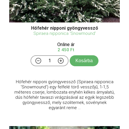
Hófehér nipponi gyöngyvessző
Spiraea nipponica 'Snowmound'
Online ár
2 450 Ft
Kosárba
Hófehér nipponi gyöngyvessző (Spiraea nipponica
'Snowmound') egy felfelé törő vesszőjű, 1-1,5
méteres cserje, lombozata enyhén kékes árnyalatú,
dús hófehér tavaszi virágzásával az egyik legszebb
gyöngyvessző, mely szoliternek, sövénynek
egyaránt reme ...