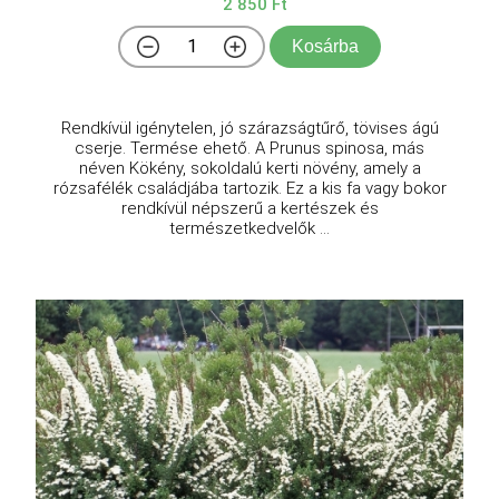
2 850 Ft
Kosárba
Rendkívül igénytelen, jó szárazságtűrő, tövises ágú
cserje. Termése ehető. A Prunus spinosa, más
néven Kökény, sokoldalú kerti növény, amely a
rózsafélék családjába tartozik. Ez a kis fa vagy bokor
rendkívül népszerű a kertészek és
természetkedvelők ...