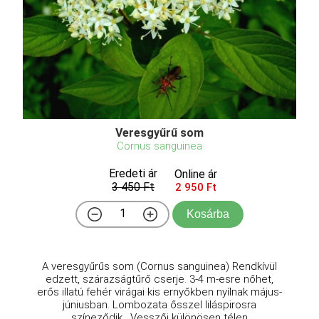
Veresgyűrű som
Cornus sanguinea
Eredeti ár
Online ár
3 450 Ft
2 950 Ft
Kosárba
A veresgyűrűs som (Cornus sanguinea) Rendkívül
edzett, szárazságtűrő cserje. 3-4 m-esre nőhet,
erős illatú fehér virágai kis ernyőkben nyílnak május-
júniusban. Lombozata ősszel liláspirosra
színeződik. Vesszői különösen télen