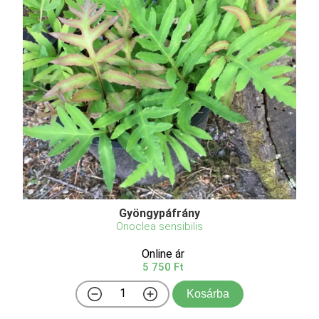
Gyöngypáfrány
Onoclea sensibilis
Online ár
5 750 Ft
Kosárba