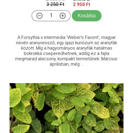
3 250 Ft
2 950 Ft
Kosárba
A Forsythia x intermedia 'Weber's Favorit', magyar
nevén aranyvessző, egy igazi kuriózum az aranyfák
között. Míg a hagyományos aranyfák hatalmas
bokrokká cseperedhetnek, addig ez a fajta
megmarad alacsony, kompakt termetűnek. Március-
áprilisban, még ...