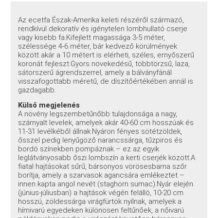
Az ecetfa Észak-Amerika keleti részéről származó,
rendkívül dekoratív és igénytelen lombhullató cserje
vagy kisebb fa.
Kifejlett magassága 3-5 méter,
szélessége 4-6 méter, bár kedvező körülmények
között akár a 10 métert is elérheti, széles, ernyőszerű
koronát fejleszt.
Gyors növekedésű, többtörzsű, laza,
sátorszerű ágrendszerrel, amely a bálványfánál
visszafogottabb méretű, de díszítőértékében annál is
gazdagabb.
Külső megjelenés
A növény legszembetűnőbb tulajdonsága a nagy,
szárnyalt levelek, amelyek akár 40-60 cm hosszúak és
11-31 levélkéből állnak.
Nyáron fényes sötétzöldek,
ősszel pedig lenyűgöző narancssárga, tűzpiros és
bordó színekben pompáznak – ez az egyik
leglátványosabb őszi lombszín a kerti cserjék között.
A
fiatal hajtásokat sűrű, bársonyos vörösesbarna szőr
borítja, amely a szarvasok agancsára emlékeztet –
innen kapta angol nevét (staghorn sumac).
Nyár elején
(június-júliusban) a hajtások végén felálló, 10-20 cm
hosszú, zöldessárga virágfürtök nyílnak, amelyek a
hímivarú egyedeken különösen feltűnőek, a nőivarú