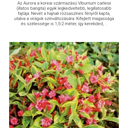
Az Aurora a koreai származású Viburnum carlesii
(illatos bangita) egyik legkedveltebb, legillatosabb
fajtája. Nevét a hajnali rózsaszínes fényről kapta,
utalva a virágok színváltozására. Kifejlett magassága
és szélessége is 1,5-2 méter, így kerekded, ...