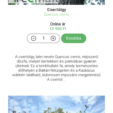
Csertölgy
Quercus cerris
Online ár
12 900 Ft
Kosárba
A csertölgy, latin nevén Quercus cerris, népszerű
díszfa, melyet kertekben és parkokban gyakran
ültetnek. Ez a lombhullató fa, amely természetes
élőhelyén a Balkán-félszigeten és a Kaukázus
vidékén található, különösen impozáns megjelenésű.
A csertöl ...