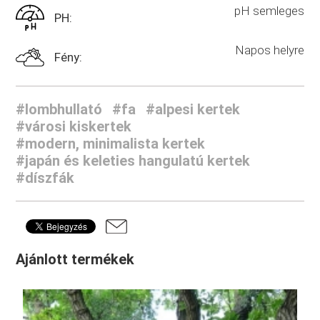
pH semleges
PH:
Napos helyre
Fény:
#lombhullató
#fa
#alpesi kertek
#városi kiskertek
#modern, minimalista kertek
#japán és keleties hangulatú kertek
#díszfák
Ajánlott termékek