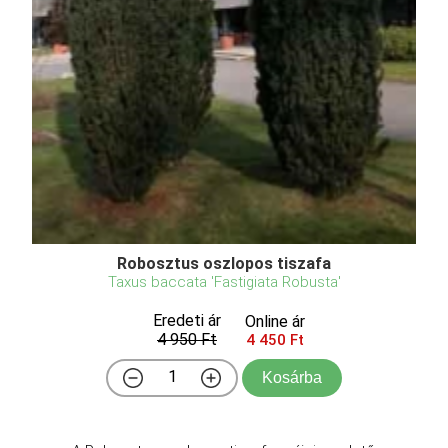
Robosztus oszlopos tiszafa
Taxus baccata 'Fastigiata Robusta'
Eredeti ár
Online ár
4 950 Ft
4 450 Ft
Kosárba