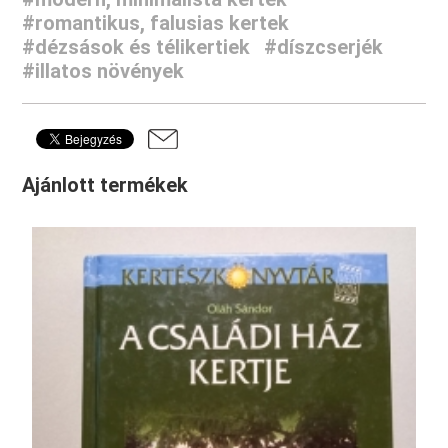
#romantikus, falusias kertek
#dézsások és télikertiek
#díszcserjék
#illatos növények
Ajánlott termékek