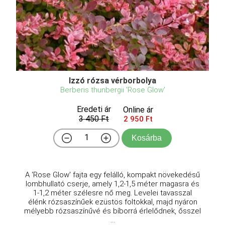
Izzó rózsa vérborbolya
Berberis thunbergii 'Rose Glow'
Eredeti ár
Online ár
3 450 Ft
2 950 Ft
Kosárba
A 'Rose Glow' fajta egy felálló, kompakt növekedésű
lombhullató cserje, amely 1,2-1,5 méter magasra és
1-1,2 méter szélesre nő meg. Levelei tavasszal
élénk rózsaszínűek ezüstös foltokkal, majd nyáron
mélyebb rózsaszínűvé és bíborrá érlelődnek, ősszel
...