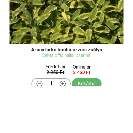
Aranytarka lombú orvosi zsálya
Salvia officinalis 'Icterina'
Eredeti ár
Online ár
2 950 Ft
2 450 Ft
Kosárba
Türkizes-zöldes, élénksárgával és halványzölddel
tarkázott levelű, rendkívül díszes megjelenésű
változat.