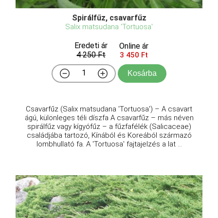
Spirálfűz, csavarfűz
Salix matsudana 'Tortuosa'
Eredeti ár
Online ár
4 250 Ft
3 450 Ft
Kosárba
Csavarfűz (Salix matsudana 'Tortuosa') – A csavart
ágú, különleges téli díszfa A csavarfűz – más néven
spirálfűz vagy kígyófűz – a fűzfafélék (Salicaceae)
családjába tartozó, Kínából és Koreából származó
lombhullató fa. A 'Tortuosa' fajtajelzés a lat ...