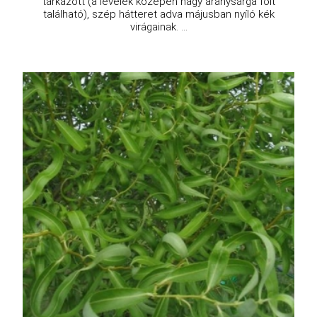
tarkázott (a levelek közepén nagy aranysárga folt
található), szép hátteret adva májusban nyíló kék
virágainak. ...