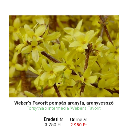
Weber's Favorit pompás aranyfa, aranyvessző
Forsythia x intermedia 'Weber's Favorit'
Eredeti ár
Online ár
3 250 Ft
2 950 Ft