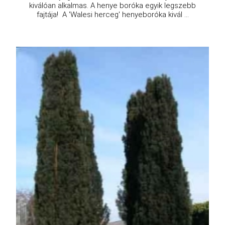
kiválóan alkalmas. A henye boróka egyik legszebb
fajtája! A 'Walesi herceg' henyeboróka kivál ...