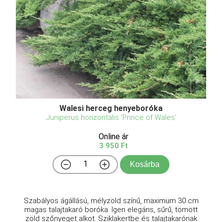
Walesi herceg henyeboróka
Juniperus horizontalis 'Prince of Wales'
Online ár
3 950 Ft
Kosárba
Szabályos ágállású, mélyzöld színű, maximum 30 cm
magas talajtakaró boróka. Igen elegáns, sűrű, tömött
zöld szőnyeget alkot. Sziklakertbe és talajtakarónak