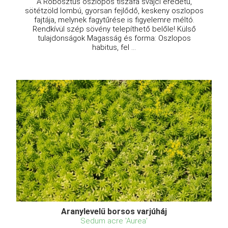
A Robosztus oszlopos tiszafa svájci eredetű,
sötétzöld lombú, gyorsan fejlődő, keskeny oszlopos
fajtája, melynek fagytűrése is figyelemre méltó.
Rendkívül szép sövény telepíthető belőle! Külső
tulajdonságok Magasság és forma: Oszlopos
habitus, fel ...
Aranylevelű borsos varjúháj
Sedum acre 'Aurea'