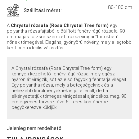
80-100 cm
Szállítási méret:
A
Chrystal rózsafa (Rosa Chrystal Tree form)
egy
polyantha rózsafajtából előállított fehérvirágú rózsafa. 90
cm magas törzsre szemzett rózsa virágai "fürtökben"
nőnek tömegével. Elegáns, gyönyörű növény, mely a legtöbb
kerttípuba ideális választás.
A Chystal rózsafa (Rosa Chrystal Tree form) egy
könnyen kezelhető fehérvirágú rózsa, mely egész
nyáron át virágzik, sőt az első fagyokig fenntarja virágait.
Egy polyantha rózsa, mely a betegségeknek és a
nehezebb körülményeknek is jól ellenáll, de ha
elkényeztetjük tömeges virágzással ajándékoz meg. 90
cm egyenes törzsre téve 5 literes konténerbe
begyökerezve küldjük.
Jelenleg nem rendelhető