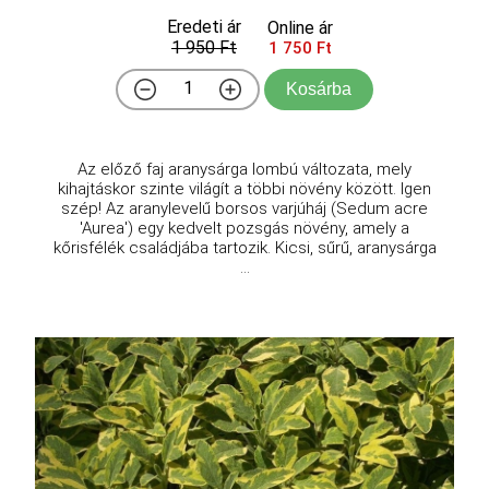
Eredeti ár
Online ár
1 950 Ft
1 750 Ft
Kosárba
Az előző faj aranysárga lombú változata, mely
kihajtáskor szinte világít a többi növény között. Igen
szép! Az aranylevelű borsos varjúháj (Sedum acre
'Aurea') egy kedvelt pozsgás növény, amely a
kőrisfélék családjába tartozik. Kicsi, sűrű, aranysárga
...