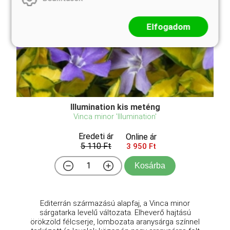
Elfogadom
Illumination kis meténg
Vinca minor 'Illumination'
Eredeti ár
Online ár
5 110 Ft
3 950 Ft
Kosárba
Editerrán származású alapfaj, a Vinca minor
sárgatarka levelű változata. Elheverő hajtású
örökzöld félcserje, lombozata aranysárga színnel