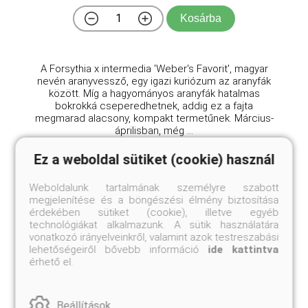
Kosárba
A Forsythia x intermedia 'Weber's Favorit', magyar
nevén aranyvessző, egy igazi kuriózum az aranyfák
között. Míg a hagyományos aranyfák hatalmas
bokrokká cseperedhetnek, addig ez a fajta
megmarad alacsony, kompakt termetűnek. Március-
áprilisban, még ...
Ez a weboldal sütiket (cookie) használ
Weboldalunk tartalmának személyre szabott
megjelenítése és a böngészési élmény biztosítása
érdekében sütiket (cookie), illetve egyéb
technológiákat alkalmazunk. A sütik használatára
vonatkozó irányelveinkről, valamint azok testreszabási
lehetőségeiről bővebb információ
ide kattintva
érhető el.
Beállítások