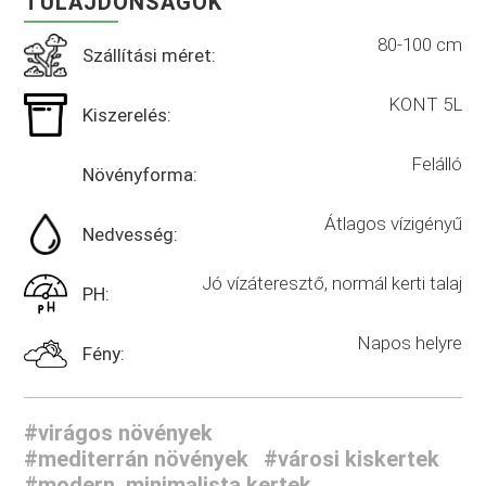
TULAJDONSÁGOK
80-100 cm
Szállítási méret:
KONT 5L
Kiszerelés:
Felálló
Növényforma:
Átlagos vízigényű
Nedvesség:
Jó vízáteresztő, normál kerti talaj
PH:
Napos helyre
Fény:
#virágos növények
#mediterrán növények
#városi kiskertek
#modern, minimalista kertek