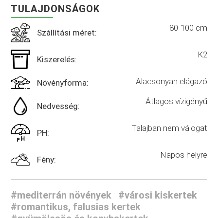
TULAJDONSÁGOK
80-100 cm
Szállítási méret:
K2
Kiszerelés:
Alacsonyan elágazó
Növényforma:
Átlagos vízigényű
Nedvesség:
Talajban nem válogat
PH:
Napos helyre
Fény:
#mediterrán növények
#városi kiskertek
#romantikus, falusias kertek