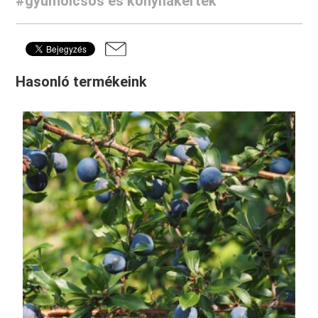
#gyümölcsös és konyhakertek
Hasonló termékeink