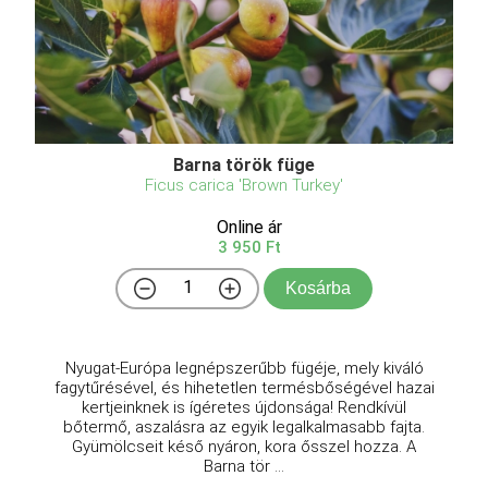
Barna török füge
Ficus carica 'Brown Turkey'
Online ár
3 950 Ft
Kosárba
Nyugat-Európa legnépszerűbb fügéje, mely kiváló
fagytűrésével, és hihetetlen termésbőségével hazai
kertjeinknek is ígéretes újdonsága! Rendkívül
bőtermő, aszalásra az egyik legalkalmasabb fajta.
Gyümölcseit késő nyáron, kora ősszel hozza. A
Barna tör ...