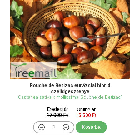
Bouche de Betizac eurázsiai hibrid
szelídgesztenye
Castanea sativa x mollissima 'Bouche de Betizac'
Eredeti ár
Online ár
17 000 Ft
15 500 Ft
Kosárba