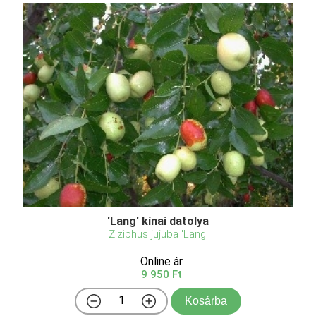
'Lang' kínai datolya
Ziziphus jujuba 'Lang'
Online ár
9 950 Ft
Kosárba