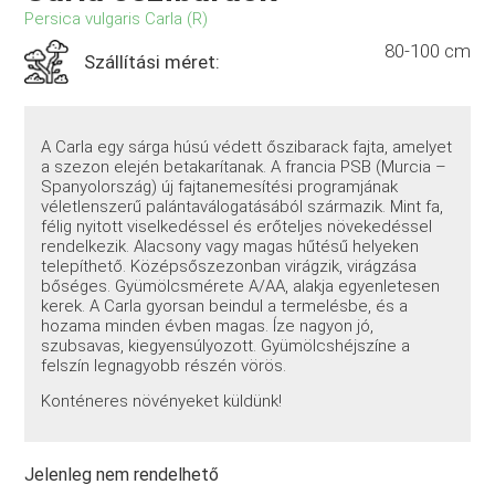
Persica vulgaris Carla (R)
80-100 cm
Szállítási méret:
A Carla egy sárga húsú védett őszibarack fajta, amelyet
a szezon elején betakarítanak. A francia PSB (Murcia –
Spanyolország) új fajtanemesítési programjának
véletlenszerű palántaválogatásából származik. Mint fa,
félig nyitott viselkedéssel és erőteljes növekedéssel
rendelkezik. Alacsony vagy magas hűtésű helyeken
telepíthető. Középsőszezonban virágzik, virágzása
bőséges. Gyümölcsmérete A/AA, alakja egyenletesen
kerek. A Carla gyorsan beindul a termelésbe, és a
hozama minden évben magas. Íze nagyon jó,
szubsavas, kiegyensúlyozott. Gyümölcshéjszíne a
felszín legnagyobb részén vörös.
Konténeres növényeket küldünk!
Jelenleg nem rendelhető