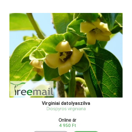
Virginiai datolyaszilva
Diospyros virginiana
Online ár
4 950 Ft