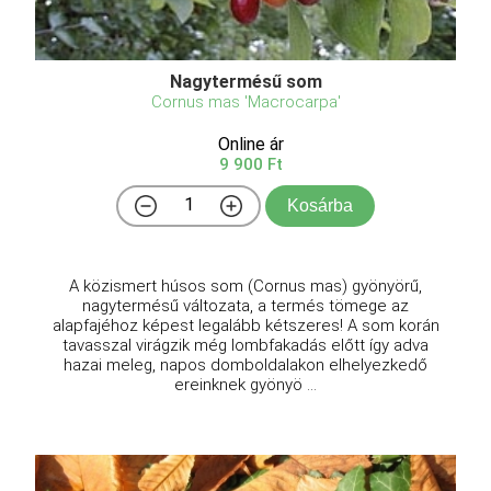
Nagytermésű som
Cornus mas 'Macrocarpa'
Online ár
9 900 Ft
Kosárba
A közismert húsos som (Cornus mas) gyönyörű,
nagytermésű változata, a termés tömege az
alapfajéhoz képest legalább kétszeres! A som korán
tavasszal virágzik még lombfakadás előtt így adva
hazai meleg, napos domboldalakon elhelyezkedő
ereinknek gyönyö ...