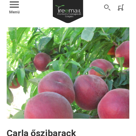
Menü
Carla őszibarack