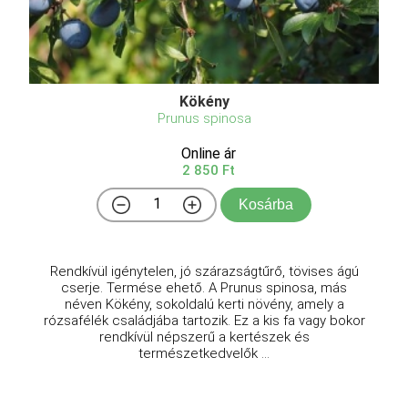
Kökény
Prunus spinosa
Online ár
2 850 Ft
Kosárba
Rendkívül igénytelen, jó szárazságtűrő, tövises ágú
cserje. Termése ehető. A Prunus spinosa, más
néven Kökény, sokoldalú kerti növény, amely a
rózsafélék családjába tartozik. Ez a kis fa vagy bokor
rendkívül népszerű a kertészek és
természetkedvelők ...