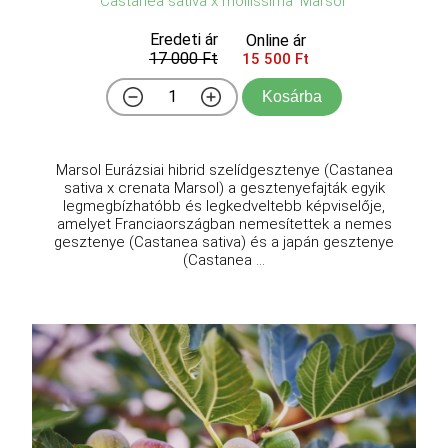
Castanea sativa x mollissima 'Marsol'
Eredeti ár
Online ár
17 000 Ft
15 500 Ft
Kosárba
Marsol Eurázsiai hibrid szelídgesztenye (Castanea
sativa x crenata Marsol) a gesztenyefajták egyik
legmegbízhatóbb és legkedveltebb képviselője,
amelyet Franciaországban nemesítettek a nemes
gesztenye (Castanea sativa) és a japán gesztenye
(Castanea ...