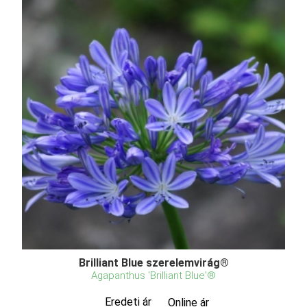
Brilliant Blue szerelemvirág®
Agapanthus 'Brilliant Blue'®
Eredeti ár
Online ár