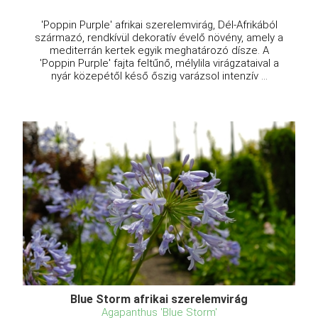
'Poppin Purple' afrikai szerelemvirág, Dél-Afrikából
származó, rendkívül dekoratív évelő növény, amely a
mediterrán kertek egyik meghatározó dísze. A
'Poppin Purple' fajta feltűnő, mélylila virágzataival a
nyár közepétől késő őszig varázsol intenzív ...
Blue Storm afrikai szerelemvirág
Agapanthus 'Blue Storm'