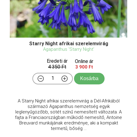
Starry Night afrikai szerelemvirág
Agapanthus 'Starry Night'
Eredeti ár
Online ár
4 350 Ft
3 900 Ft
Kosárba
A Starry Night afrikai szerelemvirág a Dél-Afrikából
származó Agapanthus nemzetség egyik
leglenyűgözőbb, sötét színű nemesített változata. A
fajta a Franciaországban működő nemesítő, Antoine
Breuvard munkájának eredménye, aki a kompakt
termetű, bőség ...