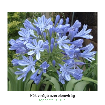
Kék virágú szerelemvirág
Agapanthus 'Blue'