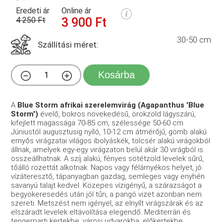
Eredeti ár
Online ár
4 250 Ft
3 900 Ft
30-50 cm
Szállítási méret:
Kosárba
A
Blue Storm afrikai szerelemvirág (Agapanthus 'Blue
Storm')
évelő, bokros növekedésű, örökzöld lágyszárú,
kifejlett magassága 70-85 cm, szélessége 50-60 cm.
Júniustól augusztusig nyíló, 10-12 cm átmérőjű, gömb alakú
ernyős virágzatai világos ibolyáskék, tölcsér alakú virágokból
állnak, amelyek egy-egy virágzaton belül akár 30 virágból is
összeállhatnak. A szíj alakú, fényes sötétzöld levelek sűrű,
tőálló rozettát alkotnak. Napos vagy félárnyékos helyet, jó
vízáteresztő, tápanyagban gazdag, semleges vagy enyhén
savanyú talajt kedvel. Közepes vízigényű, a szárazságot a
begyökeresedés után jól tűri, a pangó vizet azonban nem
szereti. Metszést nem igényel, az elnyílt virágszárak és az
elszáradt levelek eltávolítása elegendő. Mediterrán és
tengerparti kertekbe, városi udvarokba, előkertekbe,