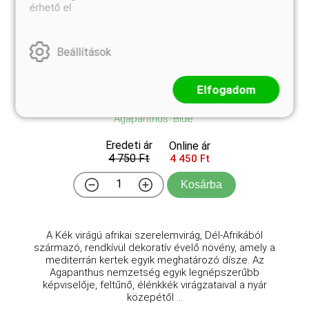
érhető el.
Beállítások
Elfogadom
Kék virágú szerelemvirág
Agapanthus 'Blue'
Eredeti ár
Online ár
4 750 Ft
4 450 Ft
Kosárba
A Kék virágú afrikai szerelemvirág, Dél-Afrikából
származó, rendkívül dekoratív évelő növény, amely a
mediterrán kertek egyik meghatározó dísze. Az
Agapanthus nemzetség egyik legnépszerűbb
képviselője, feltűnő, élénkkék virágzataival a nyár
közepétől ...