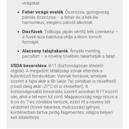
virágokat.
Fehér virágú évelők
: Őszirózsa, gyöngyvirág,
párnás őszirózsa – a fehér és a kék-lila
harmonikus, elegáns párost alkotnak.
Díszfüvek
: Tollbuga, japán vértfű, kék csenkesz –
a füvek laza habitusa oldja a liliom tömött
formáját.
Alacsony talajtakarók
: Árnyéki meténg,
pacsifürt – a növény tövében takarhatják a talajt.
USDA besorolása
: 8-11 (biztonságosan áttelelő
régiók). A megadott télállósági zónák eltérőek a
különböző forrásokban. Vannak források, amelyek
szerint a fajta akár a 6b (akár 7a) zónában is nevelhető
(rövid ideig akár -21°C-ot is elviselhet). A
biztonságosabb besorolás szerint azonban 8-11 között
van, ahol a tél nem túl zord. Magyarország nagy része a
6-os és 7-es zónákba tartozik, ezért itt a növény téli
védelmet (tövek takarása, mulcsozás) igényel,
konténerben tartva pedig fagymentes, világos helyen
kell átteleltetni.