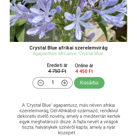
Crystal Blue afrikai szerelemvirág
Agapanthus africanus 'Crystal Blue'
Eredeti ár
Online ár
4 750 Ft
4 450 Ft
Kosárba
A 'Crystal Blue' agapantusz, más néven afrikai
szerelemvirág, Dél-Afrikából származó, rendkívül
dekoratív évelő növény, amely a mediterrán kertek
egyik meghatározó dísze. A fajta nevét a virágok
tiszta, halványkék színéről kapta, amely a nyár
közepét ...