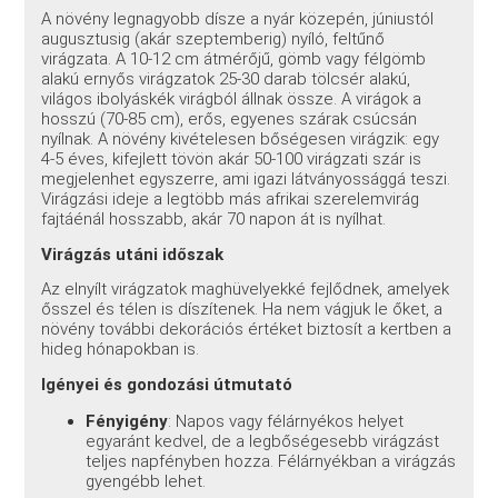
A növény legnagyobb dísze a nyár közepén, júniustól
augusztusig (akár szeptemberig) nyíló, feltűnő
virágzata. A 10-12 cm átmérőjű, gömb vagy félgömb
alakú ernyős virágzatok 25-30 darab tölcsér alakú,
világos ibolyáskék virágból állnak össze. A virágok a
hosszú (70-85 cm), erős, egyenes szárak csúcsán
nyílnak. A növény kivételesen bőségesen virágzik: egy
4-5 éves, kifejlett tövön akár 50-100 virágzati szár is
megjelenhet egyszerre, ami igazi látványossággá teszi.
Virágzási ideje a legtöbb más afrikai szerelemvirág
fajtáénál hosszabb, akár 70 napon át is nyílhat.
Virágzás utáni időszak
Az elnyílt virágzatok maghüvelyekké fejlődnek, amelyek
ősszel és télen is díszítenek. Ha nem vágjuk le őket, a
növény további dekorációs értéket biztosít a kertben a
hideg hónapokban is.
Igényei és gondozási útmutató
Fényigény
: Napos vagy félárnyékos helyet
egyaránt kedvel, de a legbőségesebb virágzást
teljes napfényben hozza. Félárnyékban a virágzás
gyengébb lehet.