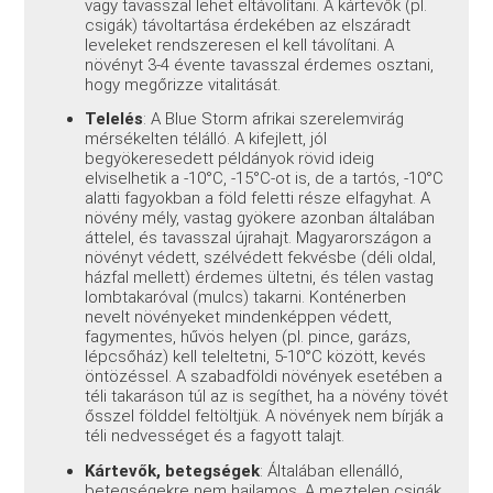
vagy tavasszal lehet eltávolítani. A kártevők (pl.
csigák) távoltartása érdekében az elszáradt
leveleket rendszeresen el kell távolítani. A
növényt 3-4 évente tavasszal érdemes osztani,
hogy megőrizze vitalitását.
Telelés
: A Blue Storm afrikai szerelemvirág
mérsékelten télálló. A kifejlett, jól
begyökeresedett példányok rövid ideig
elviselhetik a -10°C, -15°C-ot is, de a tartós, -10°C
alatti fagyokban a föld feletti része elfagyhat. A
növény mély, vastag gyökere azonban általában
áttelel, és tavasszal újrahajt. Magyarországon a
növényt védett, szélvédett fekvésbe (déli oldal,
házfal mellett) érdemes ültetni, és télen vastag
lombtakaróval (mulcs) takarni. Konténerben
nevelt növényeket mindenképpen védett,
fagymentes, hűvös helyen (pl. pince, garázs,
lépcsőház) kell teleltetni, 5-10°C között, kevés
öntözéssel. A szabadföldi növények esetében a
téli takaráson túl az is segíthet, ha a növény tövét
ősszel földdel feltöltjük. A növények nem bírják a
téli nedvességet és a fagyott talajt.
Kártevők, betegségek
: Általában ellenálló,
betegségekre nem hajlamos. A meztelen csigák