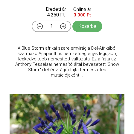
Eredeti ár
Online ár
4 250 Ft
3 900 Ft
Kosárba
A Blue Storm afrikai szerelemvirág a Dél-Afrikából
származó Agapanthus nemzetség egyik legújabb,
legkedveltebb nemesített változata. Ez a fajta az
Anthony Tesselaar nemesítő által bevezetett 'Snow
Storm' (fehér virágú) fajta természetes
mutációjaként ...