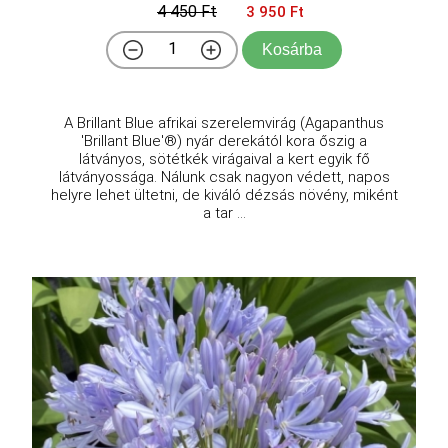
4 450 Ft
3 950 Ft
Kosárba
A Brillant Blue afrikai szerelemvirág (Agapanthus
'Brillant Blue'®) nyár derekától kora őszig a
látványos, sötétkék virágaival a kert egyik fő
látványossága. Nálunk csak nagyon védett, napos
helyre lehet ültetni, de kiváló dézsás növény, miként
a tar ...