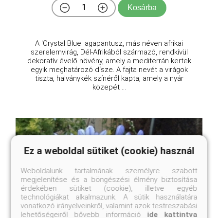
Kosárba
A 'Crystal Blue' agapantusz, más néven afrikai
szerelemvirág, Dél-Afrikából származó, rendkívül
dekoratív évelő növény, amely a mediterrán kertek
egyik meghatározó dísze. A fajta nevét a virágok
tiszta, halványkék színéről kapta, amely a nyár
közepét ...
Ez a weboldal sütiket (cookie) használ
Weboldalunk tartalmának személyre szabott
megjelenítése és a böngészési élmény biztosítása
érdekében sütiket (cookie), illetve egyéb
technológiákat alkalmazunk. A sütik használatára
vonatkozó irányelveinkről, valamint azok testreszabási
lehetőségeiről bővebb információ
ide kattintva