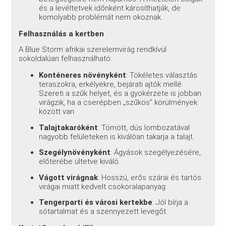
és a levéltetvek időnként károsíthatják, de
komolyabb problémát nem okoznak.
Felhasználás a kertben
A Blue Storm afrikai szerelemvirág rendkívül
sokoldalúan felhasználható:
Konténeres növényként
: Tökéletes választás
teraszokra, erkélyekre, bejárati ajtók mellé.
Szereti a szűk helyet, és a gyökérzete is jobban
virágzik, ha a cserépben „szűkös” körülmények
között van.
Talajtakaróként
: Tömött, dús lombozatával
nagyobb felületeken is kiválóan takarja a talajt.
Szegélynövényként
: Ágyások szegélyezésére,
előterébe ültetve kiváló.
Vágott virágnak
: Hosszú, erős szárai és tartós
virágai miatt kedvelt csokoralapanyag.
Tengerparti és városi kertekbe
: Jól bírja a
sótartalmat és a szennyezett levegőt.