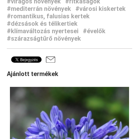
#virágos növények
#ritkaságok
#mediterrán növények
#városi kiskertek
#romantikus, falusias kertek
#dézsások és télikertiek
#klímaváltozás nyertesei
#évelők
#szárazságtűrő növények
Ajánlott termékek