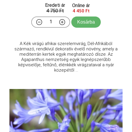
Eredeti ár
Online ár
4 750 Ft
4 450 Ft
Kosárba
A Kék virágú afrikai szerelemvirág, Dél-Afrikából
származó, rendkívül dekoratív évelő növény, amely a
mediterrán kertek egyik meghatározó dísze. Az
Agapanthus nemzetség egyik legnépszerűbb
képviselője, feltűnő, élénkkék virágzataival a nyár
közepétől ...