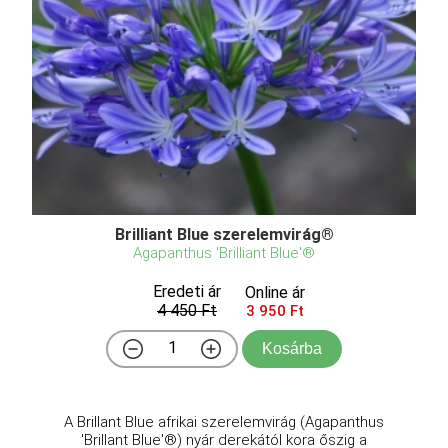
Brilliant Blue szerelemvirág®
Agapanthus 'Brilliant Blue'®
Eredeti ár
Online ár
4 450 Ft
3 950 Ft
Kosárba
A Brillant Blue afrikai szerelemvirág (Agapanthus
'Brillant Blue'®) nyár derekától kora őszig a