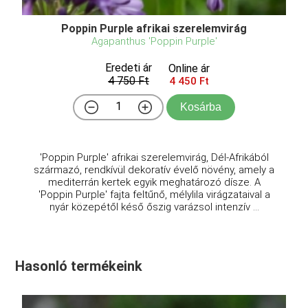
Poppin Purple afrikai szerelemvirág
Agapanthus 'Poppin Purple'
Eredeti ár
Online ár
4 750 Ft
4 450 Ft
Kosárba
'Poppin Purple' afrikai szerelemvirág, Dél-Afrikából
származó, rendkívül dekoratív évelő növény, amely a
mediterrán kertek egyik meghatározó dísze. A
'Poppin Purple' fajta feltűnő, mélylila virágzataival a
nyár közepétől késő őszig varázsol intenzív ...
Hasonló termékeink