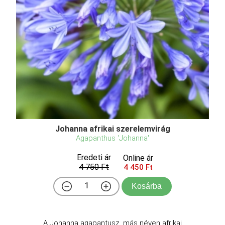
Johanna afrikai szerelemvirág
Agapanthus 'Johanna'
Eredeti ár
Online ár
4 750 Ft
4 450 Ft
Kosárba
A Johanna agapantusz, más néven afrikai