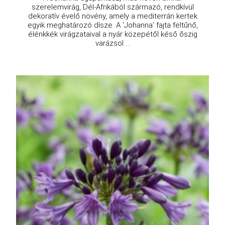
szerelemvirág, Dél-Afrikából származó, rendkívül
dekoratív évelő növény, amely a mediterrán kertek
egyik meghatározó dísze. A 'Johanna' fajta feltűnő,
élénkkék virágzataival a nyár közepétől késő őszig
varázsol ...