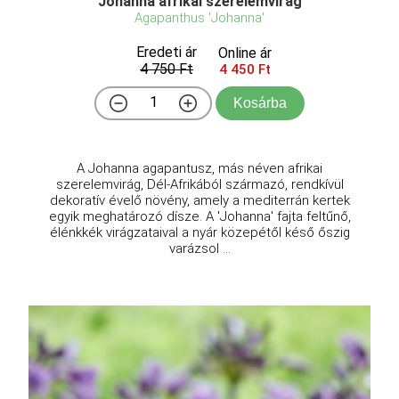
Johanna afrikai szerelemvirág
Agapanthus 'Johanna'
Eredeti ár
Online ár
4 750 Ft
4 450 Ft
Kosárba
A Johanna agapantusz, más néven afrikai
szerelemvirág, Dél-Afrikából származó, rendkívül
dekoratív évelő növény, amely a mediterrán kertek
egyik meghatározó dísze. A 'Johanna' fajta feltűnő,
élénkkék virágzataival a nyár közepétől késő őszig
varázsol ...