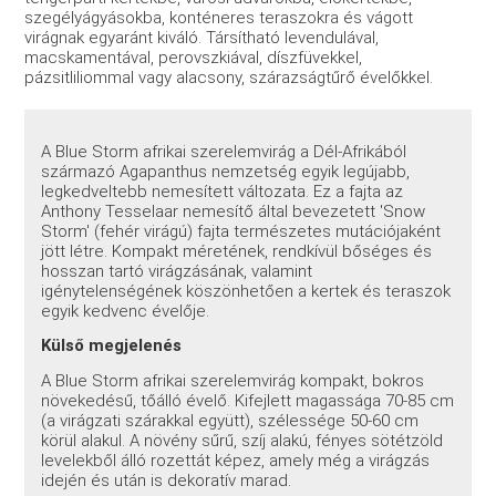
szegélyágyásokba, konténeres teraszokra és vágott
virágnak egyaránt kiváló. Társítható levendulával,
macskamentával, perovszkiával, díszfüvekkel,
pázsitliliommal vagy alacsony, szárazságtűrő évelőkkel.
A Blue Storm afrikai szerelemvirág a Dél-Afrikából
származó Agapanthus nemzetség egyik legújabb,
legkedveltebb nemesített változata. Ez a fajta az
Anthony Tesselaar nemesítő által bevezetett 'Snow
Storm' (fehér virágú) fajta természetes mutációjaként
jött létre. Kompakt méretének, rendkívül bőséges és
hosszan tartó virágzásának, valamint
igénytelenségének köszönhetően a kertek és teraszok
egyik kedvenc évelője.
Külső megjelenés
A Blue Storm afrikai szerelemvirág kompakt, bokros
növekedésű, tőálló évelő. Kifejlett magassága 70-85 cm
(a virágzati szárakkal együtt), szélessége 50-60 cm
körül alakul. A növény sűrű, szíj alakú, fényes sötétzöld
levelekből álló rozettát képez, amely még a virágzás
idején és után is dekoratív marad.