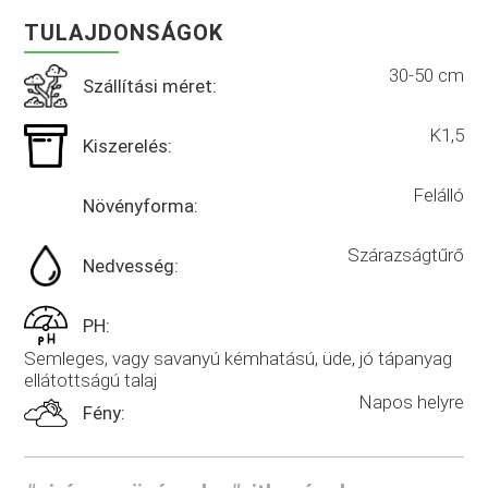
TULAJDONSÁGOK
30-50 cm
Szállítási méret:
K1,5
Kiszerelés:
Felálló
Növényforma:
Szárazságtűrő
Nedvesség:
PH:
Semleges, vagy savanyú kémhatású, üde, jó tápanyag
ellátottságú talaj
Napos helyre
Fény: