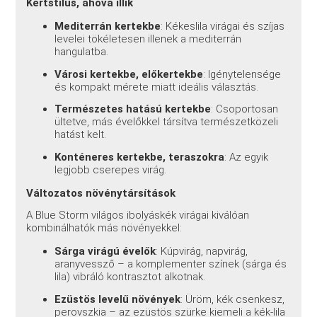
Kertstílus, ahová illik
Mediterrán kertekbe
: Kékeslila virágai és szíjas
levelei tökéletesen illenek a mediterrán
hangulatba.
Városi kertekbe, előkertekbe
: Igénytelensége
és kompakt mérete miatt ideális választás.
Természetes hatású kertekbe
: Csoportosan
ültetve, más évelőkkel társítva természetközeli
hatást kelt.
Konténeres kertekbe, teraszokra
: Az egyik
legjobb cserepes virág.
Változatos növénytársítások
A Blue Storm világos ibolyáskék virágai kiválóan
kombinálhatók más növényekkel:
Sárga virágú évelők
: Kúpvirág, napvirág,
aranyvessző – a komplementer színek (sárga és
lila) vibráló kontrasztot alkotnak.
Ezüstös levelű növények
: Üröm, kék csenkesz,
perovszkia – az ezüstös szürke kiemeli a kék-lila