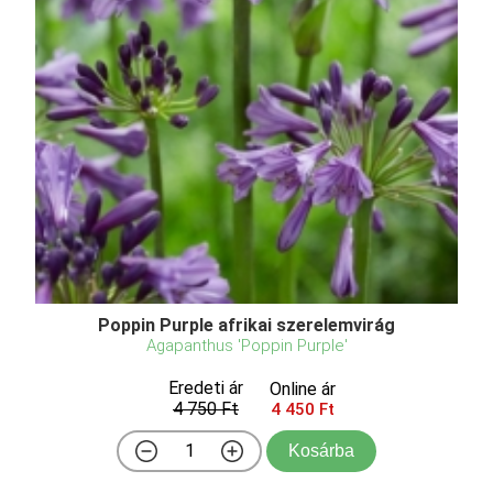
Poppin Purple afrikai szerelemvirág
Agapanthus 'Poppin Purple'
Eredeti ár
Online ár
4 750 Ft
4 450 Ft
Kosárba