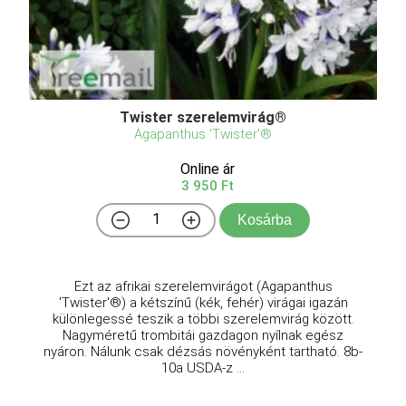
Twister szerelemvirág®
Agapanthus 'Twister'®
Online ár
3 950 Ft
Kosárba
Ezt az afrikai szerelemvirágot (Agapanthus
'Twister'®) a kétszínű (kék, fehér) virágai igazán
különlegessé teszik a többi szerelemvirág között.
Nagyméretű trombitái gazdagon nyílnak egész
nyáron. Nálunk csak dézsás növényként tartható. 8b-
10a USDA-z ...