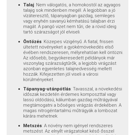
Talaj
: Nem válogatós, a homokostól az agyagos
talajig sok mindenben megél. A legjobban a jó
vízáteresztő, tápanyagban gazdag, semleges
vagy enyhén savanyú kémhatású talajban érzi
magát. A pangó vizet nem tűri, de a rövid ideig
tartó szárazságot jól elviseli.
Öntözés
: Közepes vízigényű. A fiatal, frissen
ültetett növényeket a gyökérnövekedés első
évében rendszeresen, mélyrehatóan kell öntözni.
Az idősebb, begyökeresedett példányok már
viszonylag szárazságtűrők, a legjobb virágzást
azonban egyenletes talajnedvesség mellett
hozzák. Kifejezetten jól viseli a városi
körülményeket.
Tápanyag-utánpótlás
: Tavasszal, a növekedési
időszak kezdetén érdemes komposzttal vagy
lassú oldódású, káliumban gazdag műtrágyával
megtámogatni a bőséges virágzás érdekében. A
magas nitrogéntartalmú műtrágyák a lombozat
kárára mehetnek.
Metszés
: A növény nem igényel rendszeres
metszést. Az elnyílt virágzatokat késő ősszel