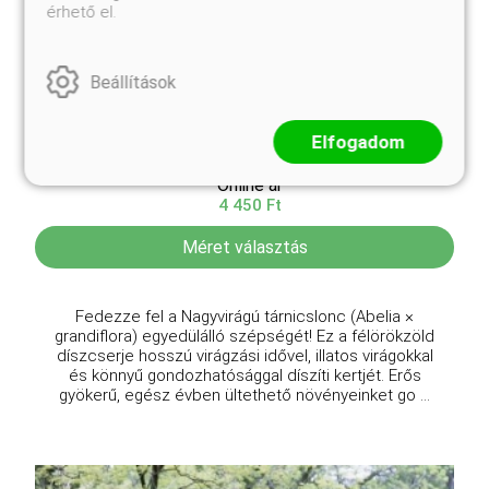
érhető el.
Beállítások
Nagyvirágú tárnicslonc
Elfogadom
Abelia grandiflora
Online ár
4 450 Ft
Méret választás
Fedezze fel a Nagyvirágú tárnicslonc (Abelia ×
grandiflora) egyedülálló szépségét! Ez a félörökzöld
díszcserje hosszú virágzási idővel, illatos virágokkal
és könnyű gondozhatósággal díszíti kertjét. Erős
gyökerű, egész évben ültethető növényeinket go ...