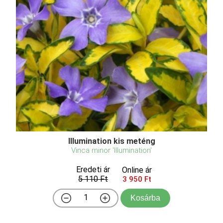
Illumination kis meténg
Vinca minor 'Illumination'
Eredeti ár
Online ár
5 110 Ft
3 950 Ft
Kosárba