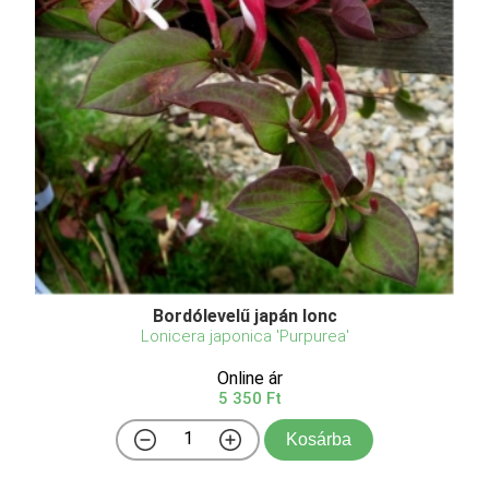
Bordólevelű japán lonc
Lonicera japonica 'Purpurea'
Online ár
5 350 Ft
Kosárba