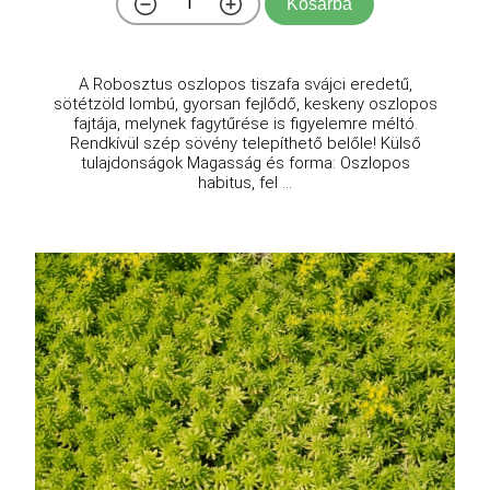
Kosárba
A Robosztus oszlopos tiszafa svájci eredetű,
sötétzöld lombú, gyorsan fejlődő, keskeny oszlopos
fajtája, melynek fagytűrése is figyelemre méltó.
Rendkívül szép sövény telepíthető belőle! Külső
tulajdonságok Magasság és forma: Oszlopos
habitus, fel ...