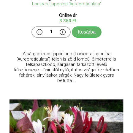
Lonicera japonica 'Aureoreticulata'
Online ár
3 350 Ft
Kosárba
A sárgacirmos japánlonc (Lonicera japonica
'Aureoreticulata') télen is zöld lombú, 6 méterre is
felkapaszkodó, sárgásan tarkázott levelű
kúszócserje. Júniustól nyíló, illatos virágai kezdetben
fehérek, elnyíláskor sárgák. Nagy felületek gyors
befutta ...