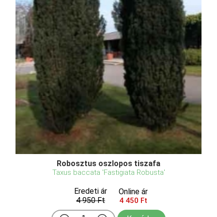
Robosztus oszlopos tiszafa
Taxus baccata 'Fastigiata Robusta'
Eredeti ár
Online ár
4 950 Ft
4 450 Ft