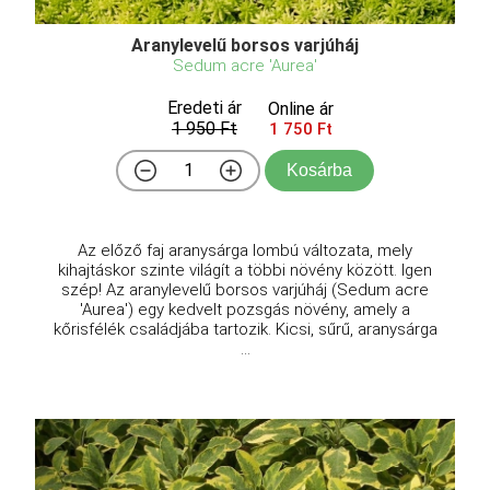
Aranylevelű borsos varjúháj
Sedum acre 'Aurea'
Eredeti ár
Online ár
1 950 Ft
1 750 Ft
Kosárba
Az előző faj aranysárga lombú változata, mely
kihajtáskor szinte világít a többi növény között. Igen
szép! Az aranylevelű borsos varjúháj (Sedum acre
'Aurea') egy kedvelt pozsgás növény, amely a
kőrisfélék családjába tartozik. Kicsi, sűrű, aranysárga
...