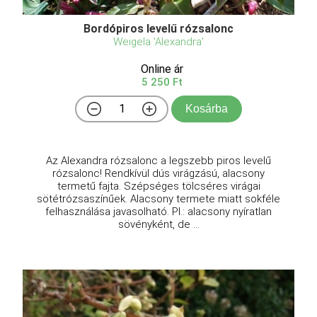
Bordópiros levelű rózsalonc
Weigela 'Alexandra'
Online ár
5 250 Ft
Kosárba
Az Alexandra rózsalonc a legszebb piros levelű
rózsalonc! Rendkívül dús virágzású, alacsony
termetű fajta. Szépséges tölcséres virágai
sötétrózsaszínűek. Alacsony termete miatt sokféle
felhasználása javasolható. Pl.: alacsony nyíratlan
sövényként, de ...