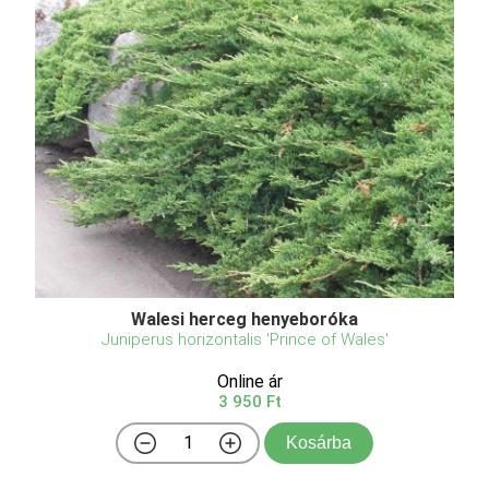
Walesi herceg henyeboróka
Juniperus horizontalis 'Prince of Wales'
Online ár
3 950 Ft
Kosárba