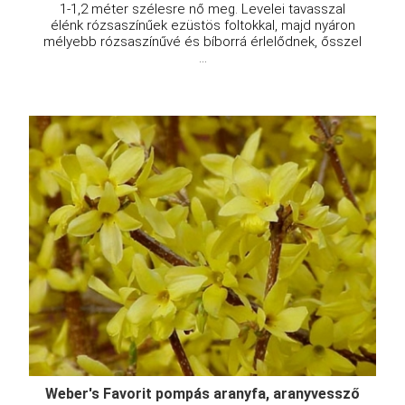
1-1,2 méter szélesre nő meg. Levelei tavasszal
élénk rózsaszínűek ezüstös foltokkal, majd nyáron
mélyebb rózsaszínűvé és bíborrá érlelődnek, ősszel
...
Weber's Favorit pompás aranyfa, aranyvessző