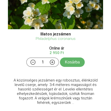
Illatos jezsámen
Philadelphus coronarius
Online ár
2 950 Ft
Kosárba
A közönséges jezsámen egy robosztus, élénkzöld
levelű cserje, amely 3-4 méteres magasságot és
hasonló szélességet ér el. Levelei ellentétes
elhelyezkedésűek, tojásdadok, szélük finoman
fogazott. A virágok krémszínűek vagy tisztán
fehérek, egyszerűek ...