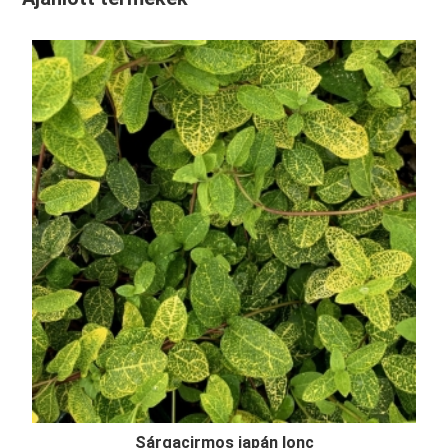
Sárgacirmos japán lonc