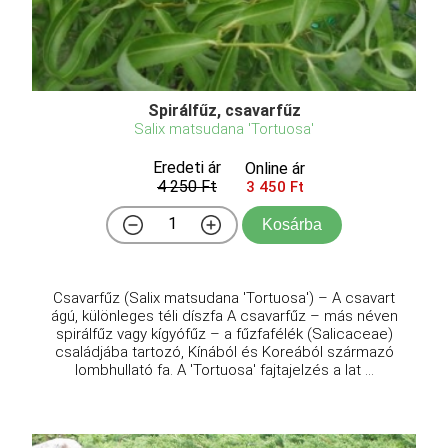
Spirálfűz, csavarfűz
Salix matsudana 'Tortuosa'
Eredeti ár
Online ár
4 250 Ft
3 450 Ft
Kosárba
Csavarfűz (Salix matsudana 'Tortuosa') – A csavart
ágú, különleges téli díszfa A csavarfűz – más néven
spirálfűz vagy kígyófűz – a fűzfafélék (Salicaceae)
családjába tartozó, Kínából és Koreából származó
lombhullató fa. A 'Tortuosa' fajtajelzés a lat ...