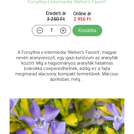
Forsythia x intermedia 'Weber's Favorit'
Eredeti ár
Online ár
3 250 Ft
2 950 Ft
Kosárba
A Forsythia x intermedia 'Weber's Favorit', magyar
nevén aranyvessző, egy igazi kuriózum az aranyfák
között. Míg a hagyományos aranyfák hatalmas
bokrokká cseperedhetnek, addig ez a fajta
megmarad alacsony, kompakt termetűnek. Március-
áprilisban, még ...