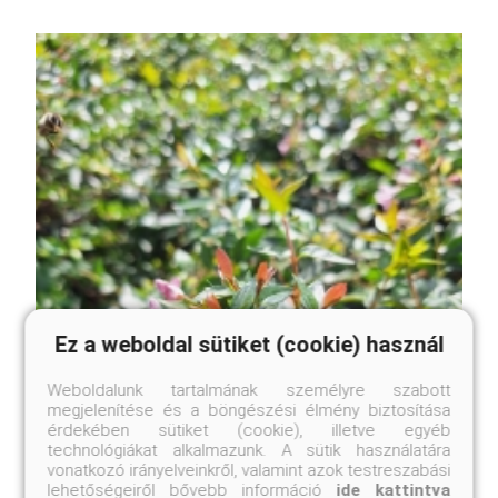
Ez a weboldal sütiket (cookie) használ
Weboldalunk tartalmának személyre szabott
megjelenítése és a böngészési élmény biztosítása
érdekében sütiket (cookie), illetve egyéb
technológiákat alkalmazunk. A sütik használatára
vonatkozó irányelveinkről, valamint azok testreszabási
lehetőségeiről bővebb információ
ide kattintva