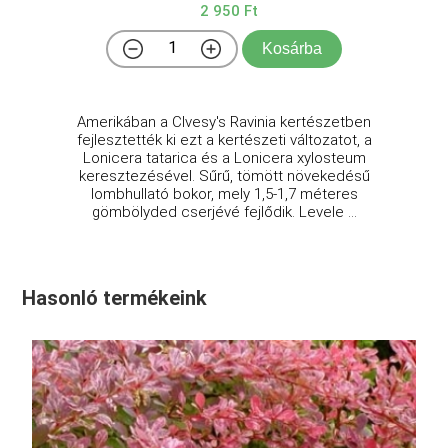
2 950 Ft
Kosárba
Amerikában a Clvesy's Ravinia kertészetben
fejlesztették ki ezt a kertészeti változatot, a
Lonicera tatarica és a Lonicera xylosteum
keresztezésével. Sűrű, tömött növekedésű
lombhullató bokor, mely 1,5-1,7 méteres
gömbölyded cserjévé fejlődik. Levele ...
Hasonló termékeink