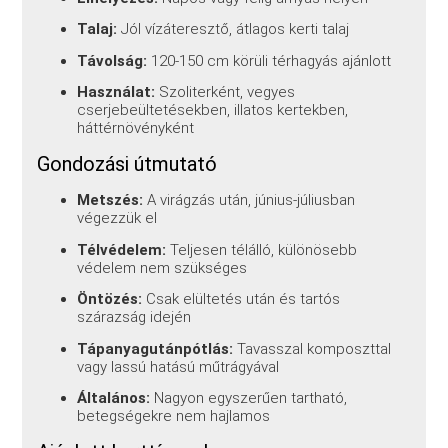
Talaj:
Jól vízáteresztő, átlagos kerti talaj
Távolság:
120-150 cm körüli térhagyás ajánlott
Használat:
Szoliterként, vegyes
cserjebeültetésekben, illatos kertekben,
háttérnövényként
Gondozási útmutató
Metszés:
A virágzás után, június-júliusban
végezzük el
Télvédelem:
Teljesen télálló, különösebb
védelem nem szükséges
Öntözés:
Csak elültetés után és tartós
szárazság idején
Tápanyagutánpótlás:
Tavasszal komposzttal
vagy lassú hatású műtrágyával
Általános:
Nagyon egyszerűen tartható,
betegségekre nem hajlamos