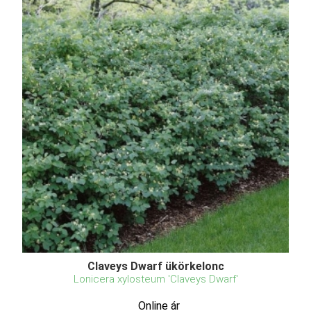
Claveys Dwarf ükörkelonc
Lonicera xylosteum 'Claveys Dwarf'
Online ár