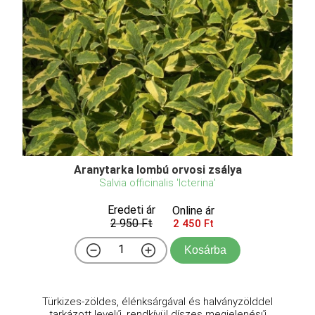
Aranytarka lombú orvosi zsálya
Salvia officinalis 'Icterina'
Eredeti ár
Online ár
2 950 Ft
2 450 Ft
Kosárba
Türkizes-zöldes, élénksárgával és halványzölddel
tarkázott levelű, rendkívül díszes megjelenésű