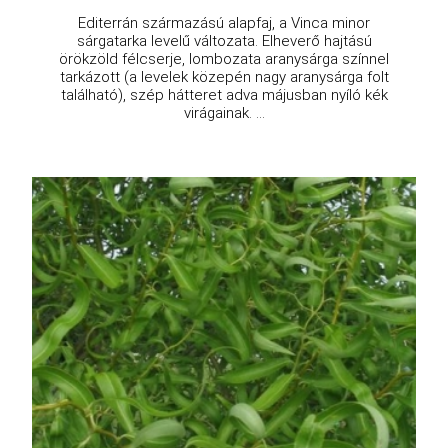
Editerrán származású alapfaj, a Vinca minor
sárgatarka levelű változata. Elheverő hajtású
örökzöld félcserje, lombozata aranysárga színnel
tarkázott (a levelek közepén nagy aranysárga folt
található), szép hátteret adva májusban nyíló kék
virágainak. ...