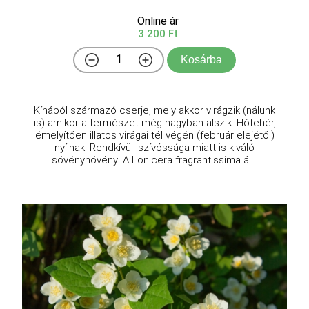
Online ár
3 200 Ft
Kosárba
Kínából származó cserje, mely akkor virágzik (nálunk
is) amikor a természet még nagyban alszik. Hófehér,
émelyítően illatos virágai tél végén (február elejétől)
nyílnak. Rendkívüli szívóssága miatt is kiváló
sövénynövény! A Lonicera fragrantissima á ...