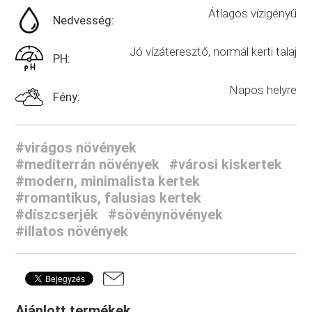
Átlagos vízigényű
Nedvesség:
Jó vízáteresztő, normál kerti talaj
PH:
Napos helyre
Fény:
#virágos növények
#mediterrán növények
#városi kiskertek
#modern, minimalista kertek
#romantikus, falusias kertek
#díszcserjék
#sövénynövények
#illatos növények
Ajánlott termékek