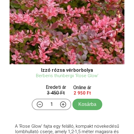
Izzó rózsa vérborbolya
Berberis thunbergii 'Rose Glow'
Eredeti ár
Online ár
3 450 Ft
2 950 Ft
Kosárba
A 'Rose Glow' fajta egy felálló, kompakt növekedésű
lombhullató cserje, amely 1,2-1,5 méter magasra és