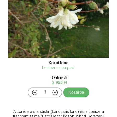
Korai lonc
Lonicera x purpusii
Online ár
2 950 Ft
Kosárba
A Lonicera standishii (Lándzsás lonc) és a Lonicera
frangrantissima (Illatos lonc) közötti hibrid. Bőrszerű,