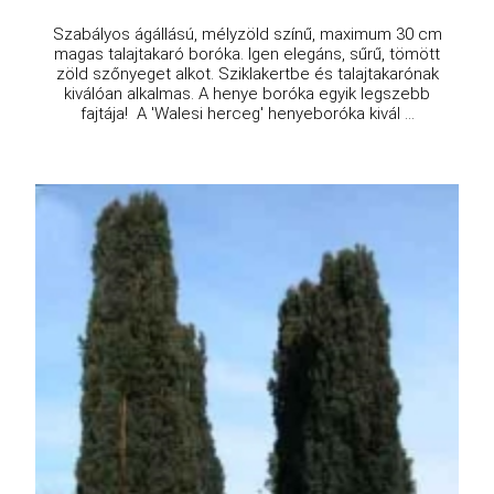
Szabályos ágállású, mélyzöld színű, maximum 30 cm
magas talajtakaró boróka. Igen elegáns, sűrű, tömött
zöld szőnyeget alkot. Sziklakertbe és talajtakarónak
kiválóan alkalmas. A henye boróka egyik legszebb
fajtája! A 'Walesi herceg' henyeboróka kivál ...