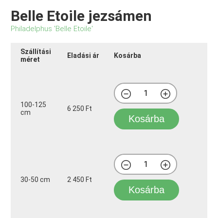
Belle Etoile jezsámen
Philadelphus 'Belle Etoile'
Szállítási
Eladási ár
Kosárba
méret
100-125
6 250 Ft
cm
Kosárba
30-50 cm
2 450 Ft
Kosárba