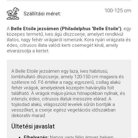
100-125 cm
Szállítási méret:
A
Belle Etoile jezsámen (Philadelphus 'Belle Etoile')
, egy
közepes termetű, íves ágú díszcserje, amelyet rendkívül
illatos, nagy fehér virágairól ismerünk. Kora nyári virágzata és
édes, citrusos illata valódi kerti csemegét kínál, amely
elvarázsolja a kertet.
A Belle Etoile jezsámen egy laza, íves habitusú,
lombhullató díszcserje, amely 120-150 cm magasra és
szélesre nő. Fő értéke a nagy, egyszerű, csillag alakú
fehér virágok, amelyeknek közepén halványlila folt
található. A virágok május-június hónapokban nyílnak, és
intenzív, édes, citrusos illatuk messzire elárad. A
tojásdad alakú, világoszöld levelek sűrűn borítják a
vesszőket, a cserje egész vegetációs időszakban
dekoratív marad.
Ültetési javaslat
Elhelyezés:
Napos vagy félig árnyas helyen