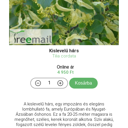
Kislevelű hárs
Tilia cordata
Online ár
4 950 Ft
Kosárba
A kislevelű hárs, egy impozáns és elegáns
lombhullató fa, amely Európában és Nyugat-
Ázsiában őshonos. Ez a fa 20-25 méter magasra is
megnőhet, széles, kerek koronát alkotva. Szív alakú,
fogazott szélű levelei fényes zöldek, ősszel pedig