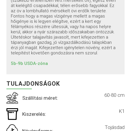
(szűkebb értelemben vett mérsékelt öv), egész éven
át kielégítő csapadékkal, télen erősebb fagyokkal. Ez
az öv a lombhullató mérsékelt övi erdők területe.
Fontos hogy a magas vízigénye mellett a magas
hőigénye is ki legyen elégítve, ezért a kert egy
félárnyékos részére ültessük, vagy ha napos helyre
kerül, akkor a nyár szárazabb időszakaiban öntözzük.
Ültetéskor talajjavítás javasolt, mert kifejezetten a
tápanyagban gazdag, jó vízgazdálkodású talajokban
érzi jól magát. Kifejezetten igénytelen növény, ezért a
telepítést követően gondozásra nem szorul.
5b-9b USDA-zóna
TULAJDONSÁGOK
60-80 cm
Szállítási méret:
K1
Kiszerelés:
Tojásdad