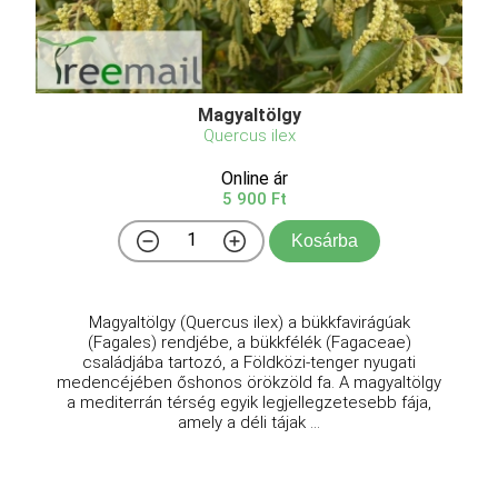
Magyaltölgy
Quercus ilex
Online ár
5 900 Ft
Kosárba
Magyaltölgy (Quercus ilex) a bükkfavirágúak
(Fagales) rendjébe, a bükkfélék (Fagaceae)
családjába tartozó, a Földközi-tenger nyugati
medencéjében őshonos örökzöld fa. A magyaltölgy
a mediterrán térség egyik legjellegzetesebb fája,
amely a déli tájak ...