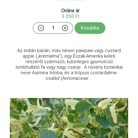
Online ár
3 250 Ft
Kosárba
Az indián banán, más néven pawpaw vagy custard
apple („krémalma”), egy Észak-Amerika keleti
részéről származó, különleges gyümölcsű
lombhullató fa vagy nagy cserje . A növény botanikai
neve Asimina triloba, és a trópusi custardalma-
család (Annonaceae ...