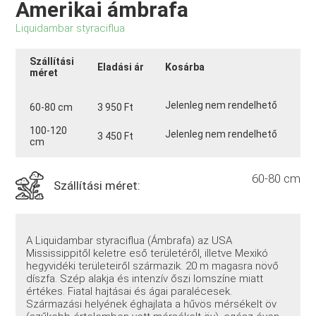
Amerikai ámbrafa
Liquidambar styraciflua
Szállítási
Eladási ár
Kosárba
méret
Jelenleg nem rendelhető
60-80 cm
3 950 Ft
100-120
Jelenleg nem rendelhető
3 450 Ft
cm
60-80 cm
Szállítási méret:
A Liquidambar styraciflua (Ámbrafa) az USA
Mississippitől keletre eső területéről, illetve Mexikó
hegyvidéki területeiről származik. 20 m magasra növő
díszfa. Szép alakja és intenzív őszi lomszíne miatt
értékes. Fiatal hajtásai és ágai paralécesek.
Származási helyének éghajlata a hűvös mérsékelt öv