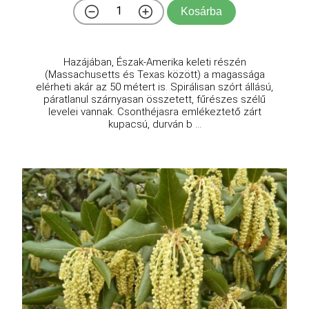
Kosárba
Hazájában, Észak-Amerika keleti részén
(Massachusetts és Texas között) a magassága
elérheti akár az 50 métert is. Spirálisan szórt állású,
páratlanul szárnyasan összetett, fűrészes szélű
levelei vannak. Csonthéjasra emlékeztető zárt
kupacsú, durván b ...