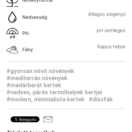
Növényforma:
Átlagos vízigényű
Nedvesség:
pH semleges
PH:
Napos helyre
Fény:
#gyorsan növő növények
#mediterrán növények
#madárbarát kertek
#nedves, párás termőhelyek kertjei
#modern, minimalista kertek
#díszfák