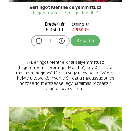
Berlingot Menthe selyemmirtusz
Lagerstroemia 'Berlingot Menthe'
Eredeti ár
Online ár
5 450 Ft
4 950 Ft
Kosárba
A Berlingot Menthe kínai selyemmirtusz
(Lagerstroemia 'Berlingot Menthe') egy 3-4 méter
magasra megnövő fácska vagy nagy bokor. Védett
helyre ültetve könnyen eléri ezt a magasságot, és
hozzáértő metszéssel egy hatalmas rózsaszín
virágfelhővé válik a ...