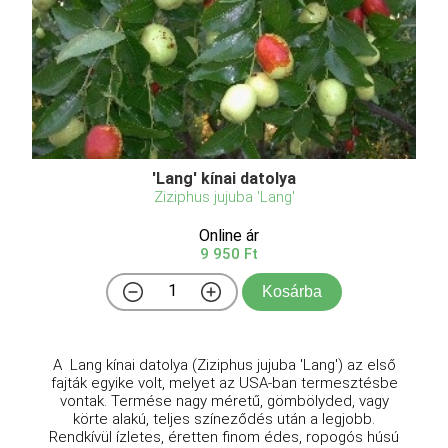
'Lang' kínai datolya
Ziziphus jujuba 'Lang'
Online ár
9 950 Ft
Kosárba
A Lang kínai datolya (Ziziphus jujuba 'Lang') az első
fajták egyike volt, melyet az USA-ban termesztésbe
vontak. Termése nagy méretű, gömbölyded, vagy
körte alakú, teljes színeződés után a legjobb.
Rendkívül ízletes, éretten finom édes, ropogós húsú