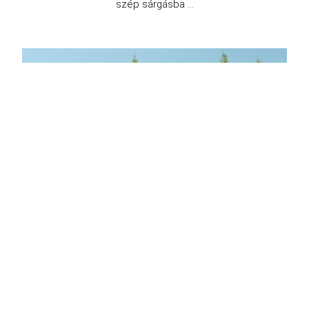
szép sárgásba ...
Oszlopos gyertyán
Carpinus betulus 'Fastigiata'
Eredeti ár
Online ár
11 900 Ft
9 900 Ft
Kosárba