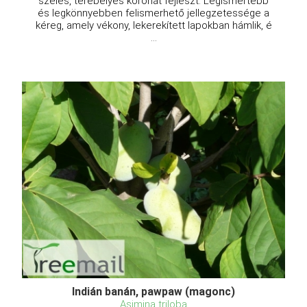
széles, terebélyes koronát fejleszt. Legismertebb
és legkönnyebben felismerhető jellegzetessége a
kéreg, amely vékony, lekerekített lapokban hámlik, é
...
Indián banán, pawpaw (magonc)
Asimina triloba