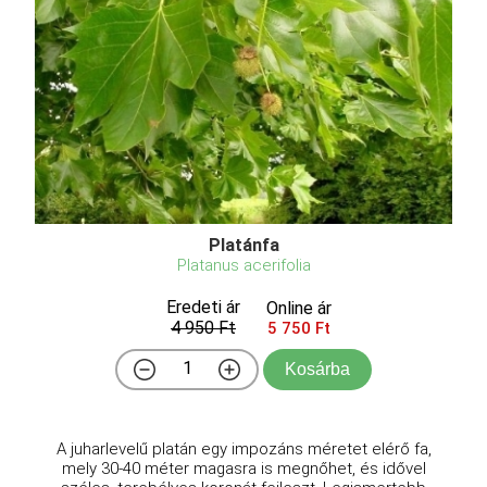
Platánfa
Platanus acerifolia
Eredeti ár
Online ár
4 950 Ft
5 750 Ft
Kosárba
A juharlevelű platán egy impozáns méretet elérő fa,
mely 30-40 méter magasra is megnőhet, és idővel