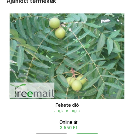
Ajánlott termékek
Fekete dió
Juglans nigra
Online ár
3 550 Ft