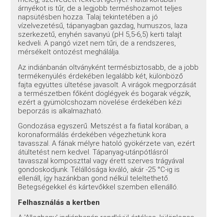
árnyékot is tűr, de a legjobb terméshozamot teljes
napsütésben hozza. Talaj tekintetében a jó
vízelvezetésű, tápanyagban gazdag, humuszos, laza
szerkezetű, enyhén savanyú (pH 5,5-6,5) kerti talajt
kedveli. A pangó vizet nem tűri, de a rendszeres,
mérsékelt öntözést meghálálja.
Az indiánbanán oltványként termésbiztosabb, de a jobb
termékenyülés érdekében legalább két, különböző
fajta együttes ültetése javasolt. A virágok megporzását
a természetben főként döglégyek és bogarak végzik,
ezért a gyümölcshozam növelése érdekében kézi
beporzás is alkalmazható.
Gondozása egyszerű. Metszést a fa fiatal korában, a
koronaformálás érdekében végezhetünk kora
tavasszal. A fának mélyre hatoló gyökérzete van, ezért
átültetést nem kedvel. Tápanyag-utánpótlásról
tavasszal komposzttal vagy érett szerves trágyával
gondoskodjunk. Télállósága kiváló, akár -25 °C-ig is
ellenáll, így hazánkban gond nélkül teleltethető.
Betegségekkel és kártevőkkel szemben ellenálló.
Felhasználás a kertben