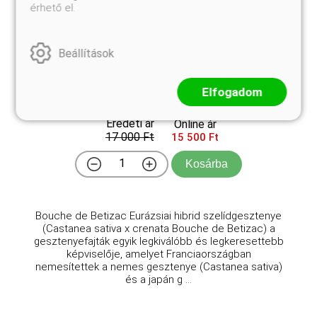
érhető el.
Beállítások
Bouche de Betizac eurázsiai hibrid
szelídgesztenye
Elfogadom
Castanea sativa x mollissima 'Bouche de Betizac'
Eredeti ár
Online ár
17 000 Ft
15 500 Ft
Kosárba
Bouche de Betizac Eurázsiai hibrid szelídgesztenye
(Castanea sativa x crenata Bouche de Betizac) a
gesztenyefajták egyik legkiválóbb és legkeresettebb
képviselője, amelyet Franciaországban
nemesítettek a nemes gesztenye (Castanea sativa)
és a japán g ...