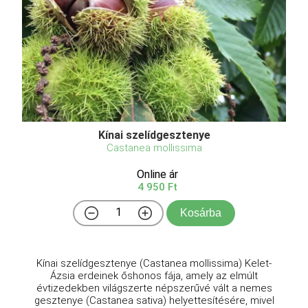
Kínai szelídgesztenye
Castanea mollissima
Online ár
4 950 Ft
Kosárba
Kínai szelídgesztenye (Castanea mollissima) Kelet-
Ázsia erdeinek őshonos fája, amely az elmúlt
évtizedekben világszerte népszerűvé vált a nemes
gesztenye (Castanea sativa) helyettesítésére, mivel