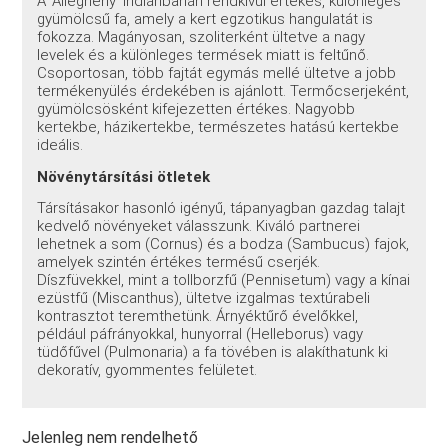
A 'Allegheny' indiánbanán rendkívül értékes, különleges
gyümölcsű fa, amely a kert egzotikus hangulatát is
fokozza. Magányosan, szoliterként ültetve a nagy
levelek és a különleges termések miatt is feltűnő.
Csoportosan, több fajtát egymás mellé ültetve a jobb
termékenyülés érdekében is ajánlott. Termőcserjeként,
gyümölcsösként kifejezetten értékes. Nagyobb
kertekbe, házikertekbe, természetes hatású kertekbe
ideális.
Növénytársítási ötletek
Társításakor hasonló igényű, tápanyagban gazdag talajt
kedvelő növényeket válasszunk. Kiváló partnerei
lehetnek a som (Cornus) és a bodza (Sambucus) fajok,
amelyek szintén értékes termésű cserjék.
Díszfüvekkel, mint a tollborzfű (Pennisetum) vagy a kínai
ezüstfű (Miscanthus), ültetve izgalmas textúrabeli
kontrasztot teremthetünk. Árnyéktűrő évelőkkel,
például páfrányokkal, hunyorral (Helleborus) vagy
tüdőfűvel (Pulmonaria) a fa tövében is alakíthatunk ki
dekoratív, gyommentes felületet.
Jelenleg nem rendelhető