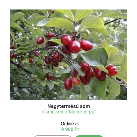
Nagytermésű som
Cornus mas 'Macrocarpa'
Online ár
9 900 Ft