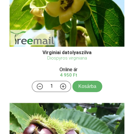
Virginiai datolyaszilva
Diospyros virginiana
Online ár
4 950 Ft
Kosárba