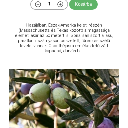
Kosárba
Hazájában, Észak-Amerika keleti részén
(Massachusetts és Texas között) a magassága
elérheti akár az 50 métert is. Spirálisan szórt állású,
páratlanul szárnyasan összetett, fűrészes szélű
levelei vannak. Csonthéjasra emlékeztető zárt
kupacsú, durván b ...