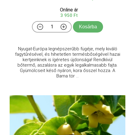
Online ár
3 950 Ft
Kosárba
Nyugat-Európa legnépszerűbb fügéje, mely kiváló
fagytűrésével, és hihetetlen termésbőségével hazai
kertjeinknek is ígéretes újdonsága! Rendkívül
bőtermő, aszalásra az egyik legalkalmasabb fajta.
Gyümölcseit késő nyáron, kora ősszel hozza. A
Barna tör ...