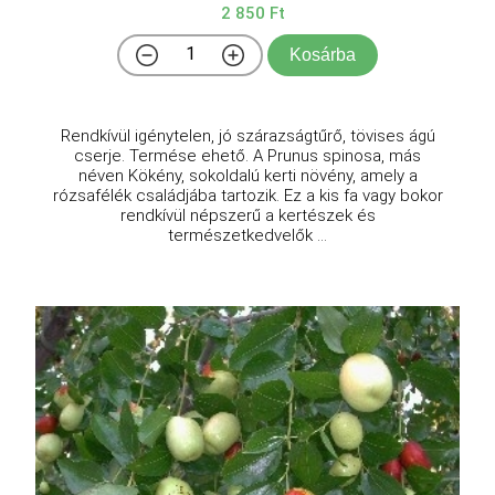
2 850 Ft
Kosárba
Rendkívül igénytelen, jó szárazságtűrő, tövises ágú
cserje. Termése ehető. A Prunus spinosa, más
néven Kökény, sokoldalú kerti növény, amely a
rózsafélék családjába tartozik. Ez a kis fa vagy bokor
rendkívül népszerű a kertészek és
természetkedvelők ...