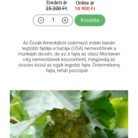
Eredeti ár
Online ár
25 200 Ft
18 900 Ft
Kosárba
Az Észak-Amerikából származó indián banán
legtöbb fajtája a hazája (USA) nemesítőinek a
munkáját dicséri, de ez a fajta az olasz Montanari
cég nemesítőinek köszönhető, mégpedig az
összes közül az egyik legjobb fajta. Öntermékeny
fajta, tehát porzópár ...