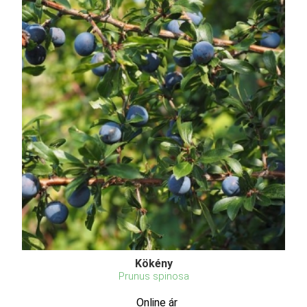
Kökény
Prunus spinosa
Online ár