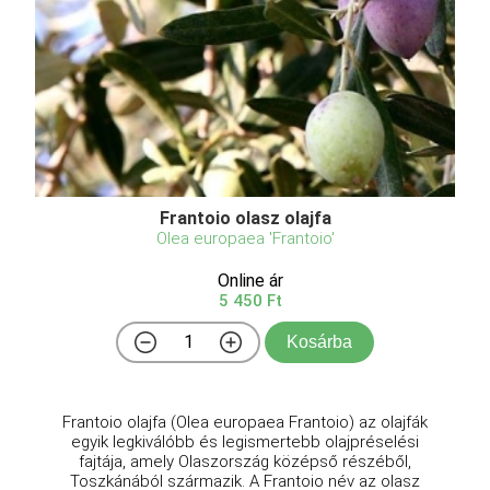
Frantoio olasz olajfa
Olea europaea 'Frantoio'
Online ár
5 450 Ft
Kosárba
Frantoio olajfa (Olea europaea Frantoio) az olajfák
egyik legkiválóbb és legismertebb olajpréselési
fajtája, amely Olaszország középső részéből,
Toszkánából származik. A Frantoio név az olasz