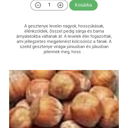
Kosárba
A gesztenye levelei nagyok, hosszúkásak,
élénkzöldek, ősszel pedig sárga és barna
árnyalatokba váltanak át. A levelek élei fogazottak,
ami jellegzetes megjelenést kölcsönöz a fának. A
szelíd gesztenye virágai júniusban és júliusban
jelennek meg, hoss ...