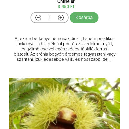
Online ár
3 450 Ft
Kosárba
A fekete berkenye nemcsak díszít, hanem praktikus
funkcióval is bír: például por- és zajvédelmet nyújt,
és gyümölcseivel egészséges táplálékforrást
biztosít. Az arónia bogyóit érdemes fagyasztani vagy
szárítani, ízük édesebbé válik, és hosszabb idei ...