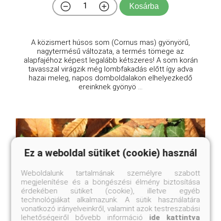
Kosárba
A közismert húsos som (Cornus mas) gyönyörű,
nagytermésű változata, a termés tömege az
alapfajéhoz képest legalább kétszeres! A som korán
tavasszal virágzik még lombfakadás előtt így adva
hazai meleg, napos domboldalakon elhelyezkedő
ereinknek gyönyö ...
Ez a weboldal sütiket (cookie) használ
Weboldalunk tartalmának személyre szabott
megjelenítése és a böngészési élmény biztosítása
érdekében sütiket (cookie), illetve egyéb
technológiákat alkalmazunk. A sütik használatára
vonatkozó irányelveinkről, valamint azok testreszabási
lehetőségeiről bővebb információ
ide kattintva