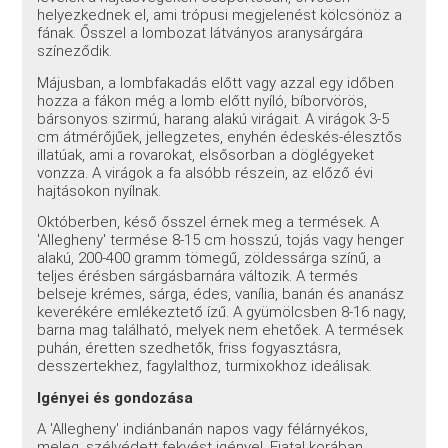
helyezkednek el, ami trópusi megjelenést kölcsönöz a
fának. Ősszel a lombozat látványos aranysárgára
színeződik.
Májusban, a lombfakadás előtt vagy azzal egy időben
hozza a fákon még a lomb előtt nyíló, bíborvörös,
bársonyos szirmú, harang alakú virágait. A virágok 3-5
cm átmérőjűek, jellegzetes, enyhén édeskés-élesztős
illatúak, ami a rovarokat, elsősorban a döglégyeket
vonzza. A virágok a fa alsóbb részein, az előző évi
hajtásokon nyílnak.
Októberben, késő ősszel érnek meg a termések. A
'Allegheny' termése 8-15 cm hosszú, tojás vagy henger
alakú, 200-400 gramm tömegű, zöldessárga színű, a
teljes érésben sárgásbarnára változik. A termés
belseje krémes, sárga, édes, vanília, banán és ananász
keverékére emlékeztető ízű. A gyümölcsben 8-16 nagy,
barna mag található, melyek nem ehetőek. A termések
puhán, éretten szedhetők, friss fogyasztásra,
desszertekhez, fagylalthoz, turmixokhoz ideálisak.
Igényei és gondozása
A 'Allegheny' indiánbanán napos vagy félárnyékos,
meleg, szélvédett fekvést igényel. Fiatal korában