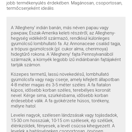
jobb termékenyülés érdekében. Magánosan, csoportosan,
termőcserjeként ideális.
A 'Allegheny' indián banán, más néven papau vagy
pawpaw, Észak-Amerika keleti részéről, az Allegheny-
hegység vidékéről származó, rendkívül különleges
gyümölcsű lombhullató fa. Az Annonaceae család tagja,
a trópusi gyümölcsök (pl. cukor alma, cherimoya)
hidegtűrő rokona. A 'Allegheny' fajta Pennsylvaniából
származik, a környék legjobb ízű indiánbanán fajtájaként
tartják számon.
Közepes termetű, lassú növekedésű, lombhullató
gyümölcsfa vagy nagy cserje, amely kifejlett állapotban
4-8 méter magas és 3-5 méter széles. A fa fiatalon
kúpos, idősebb korban széles, terebélyes koronát
nevel. Kérge sima, szürkésbarna, idősebb korban
érdesebbé válik. A fa gyökérzete húsos, törékeny,
mélyre hatol.
Levelei nagyok, szélesen lándzsásak vagy tojásdadok,
15-30 cm hosszúak, 10-15 cm szélesek, ép szélűek,
élénkzöldek, fényesek, a levél csúcsa kihegyezett. A
levelek a hajtásvégeken csoportosan, örvösen