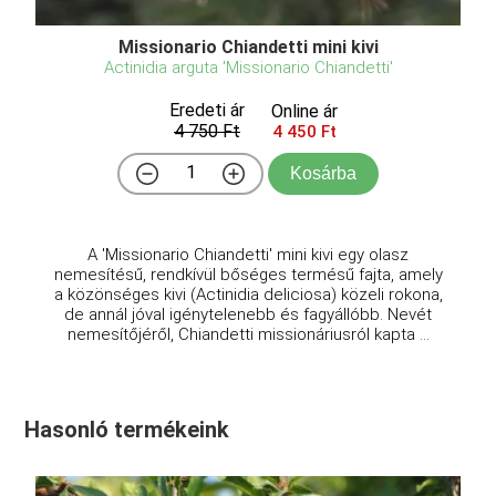
Missionario Chiandetti mini kivi
Actinidia arguta 'Missionario Chiandetti'
Eredeti ár
Online ár
4 750 Ft
4 450 Ft
Kosárba
A 'Missionario Chiandetti' mini kivi egy olasz
nemesítésű, rendkívül bőséges termésű fajta, amely
a közönséges kivi (Actinidia deliciosa) közeli rokona,
de annál jóval igénytelenebb és fagyállóbb. Nevét
nemesítőjéről, Chiandetti missionáriusról kapta ...
Hasonló termékeink