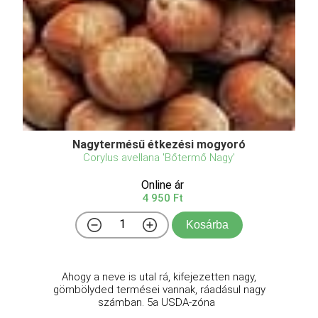
Nagytermésű étkezési mogyoró
Corylus avellana 'Bőtermő Nagy'
Online ár
4 950 Ft
Kosárba
Ahogy a neve is utal rá, kifejezetten nagy,
gömbölyded termései vannak, ráadásul nagy
számban. 5a USDA-zóna