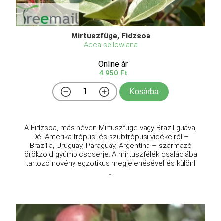
Mirtuszfüge, Fidzsoa
Acca sellowiana
Online ár
4 950 Ft
Kosárba
A Fidzsoa, más néven Mirtuszfüge vagy Brazil guáva,
Dél-Amerika trópusi és szubtrópusi vidékeiről –
Brazília, Uruguay, Paraguay, Argentína – származó
örökzöld gyümölcscserje. A mirtuszfélék családjába
tartozó növény egzotikus megjelenésével és különl
...