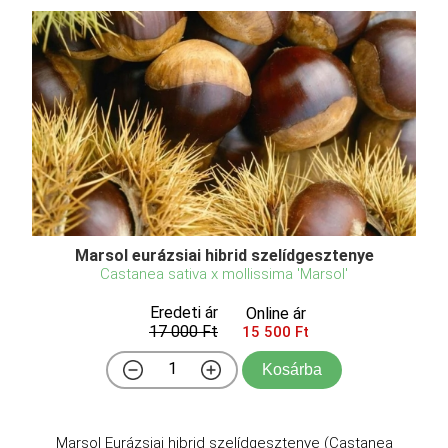
Marsol eurázsiai hibrid szelídgesztenye
Castanea sativa x mollissima 'Marsol'
Eredeti ár
Online ár
17 000 Ft
15 500 Ft
Kosárba
Marsol Eurázsiai hibrid szelídgesztenye (Castanea