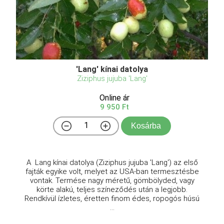
'Lang' kínai datolya
Ziziphus jujuba 'Lang'
Online ár
9 950 Ft
Kosárba
A Lang kínai datolya (Ziziphus jujuba 'Lang') az első
fajták egyike volt, melyet az USA-ban termesztésbe
vontak. Termése nagy méretű, gömbölyded, vagy
körte alakú, teljes színeződés után a legjobb.
Rendkívül ízletes, éretten finom édes, ropogós húsú
...