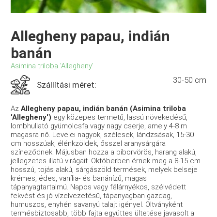
Allegheny papau, indián
banán
Asimina triloba 'Allegheny'
30-50 cm
Szállítási méret:
Az
Allegheny papau, indián banán (Asimina triloba
'Allegheny')
egy közepes termetű, lassú növekedésű,
lombhullató gyümölcsfa vagy nagy cserje, amely 4-8 m
magasra nő. Levelei nagyok, szélesek, lándzsásak, 15-30
cm hosszúak, élénkzöldek, ősszel aranysárgára
színeződnek. Májusban hozza a bíborvörös, harang alakú,
jellegzetes illatú virágait. Októberben érnek meg a 8-15 cm
hosszú, tojás alakú, sárgászöld termések, melyek belseje
krémes, édes, vanília- és banánízű, magas
tápanyagtartalmú. Napos vagy félárnyékos, szélvédett
fekvést és jó vízelvezetésű, tápanyagban gazdag,
humuszos, enyhén savanyú talajt igényel. Oltványként
termésbiztosabb, több fajta együttes ültetése javasolt a