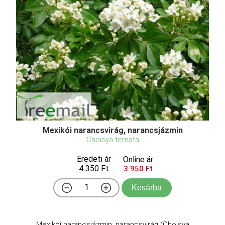
Mexikói narancsvirág, narancsjázmin
Choisya ternata
Eredeti ár
Online ár
4 350 Ft
3 950 Ft
Kosárba
Mexikói narancsjázmin, narancsvirág (Choisya