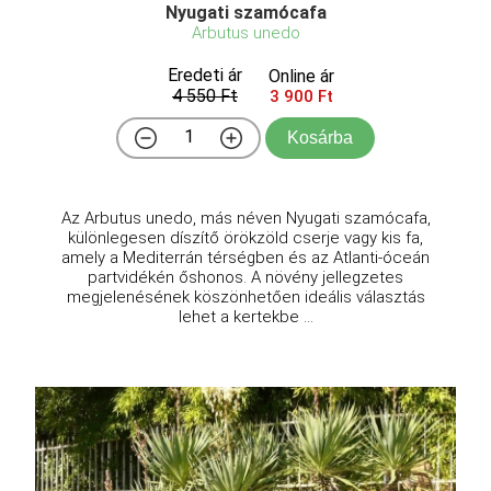
Nyugati szamócafa
Arbutus unedo
Eredeti ár
Online ár
4 550 Ft
3 900 Ft
Kosárba
Az Arbutus unedo, más néven Nyugati szamócafa,
különlegesen díszítő örökzöld cserje vagy kis fa,
amely a Mediterrán térségben és az Atlanti-óceán
partvidékén őshonos. A növény jellegzetes
megjelenésének köszönhetően ideális választás
lehet a kertekbe ...