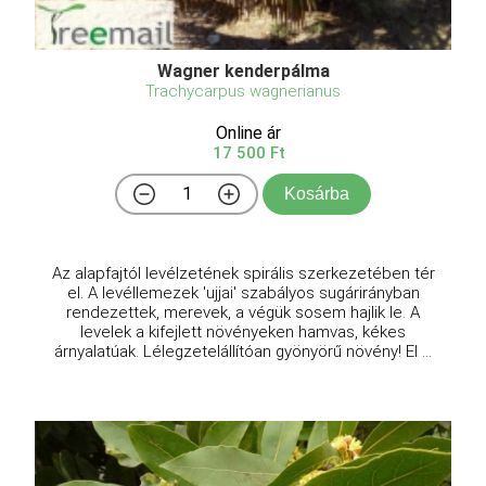
Wagner kenderpálma
Trachycarpus wagnerianus
Online ár
17 500 Ft
Kosárba
Az alapfajtól levélzetének spirális szerkezetében tér
el. A levéllemezek 'ujjai' szabályos sugárirányban
rendezettek, merevek, a végük sosem hajlik le. A
levelek a kifejlett növényeken hamvas, kékes
árnyalatúak. Lélegzetelállítóan gyönyörű növény! El ...