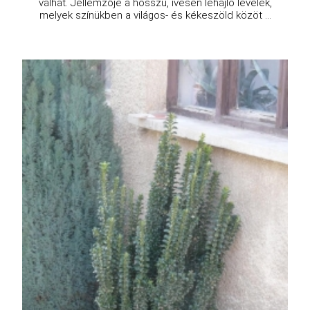
válhat. Jellemzője a hosszú, ívesen lehajló levelek,
melyek színükben a világos- és kékeszöld közöt ...