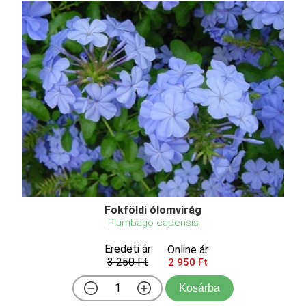
Fokföldi ólomvirág
Plumbago capensis
Eredeti ár
Online ár
3 250 Ft
2 950 Ft
Kosárba