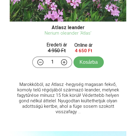
Atlasz leander
Nerium oleander 'Atlas'
Eredeti ár
Online ár
4 950 Ft
4 650 Ft
Kosárba
Marokkóból, az Atlasz -hegység magasan fekvő,
komoly telű régiójából származó leander, melynek
fagytűrése mínusz 15 fok körüli! Védettebb helyen
gond nélkül áttelel. Nyugodtan kiültethetjük olyan
adottságú kertbe, ahol a füge sosem szokott
visszafagy ...