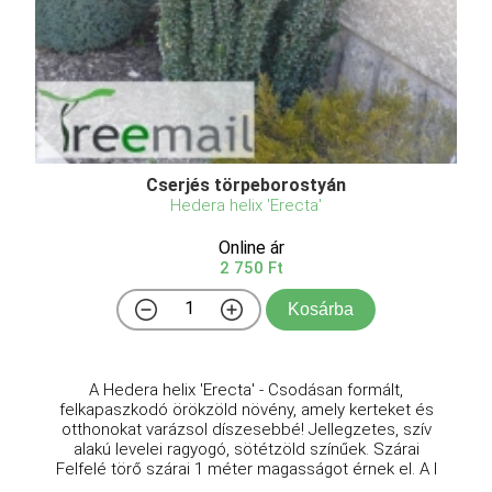
Cserjés törpeborostyán
Hedera helix 'Erecta'
Online ár
2 750 Ft
Kosárba
A Hedera helix 'Erecta' - Csodásan formált,
felkapaszkodó örökzöld növény, amely kerteket és
otthonokat varázsol díszesebbé! Jellegzetes, szív
alakú levelei ragyogó, sötétzöld színűek. Szárai
Felfelé törő szárai 1 méter magasságot érnek el. A l
...