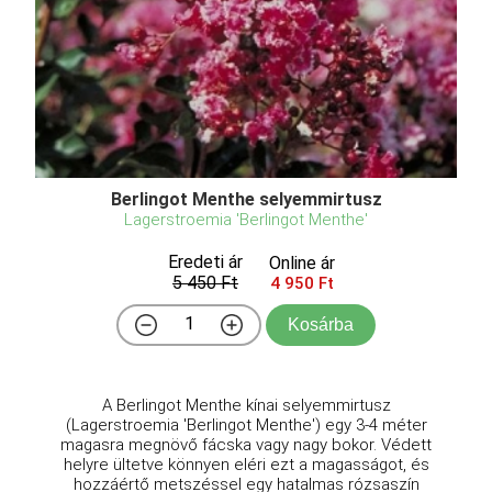
Berlingot Menthe selyemmirtusz
Lagerstroemia 'Berlingot Menthe'
Eredeti ár
Online ár
5 450 Ft
4 950 Ft
Kosárba
A Berlingot Menthe kínai selyemmirtusz
(Lagerstroemia 'Berlingot Menthe') egy 3-4 méter
magasra megnövő fácska vagy nagy bokor. Védett
helyre ültetve könnyen eléri ezt a magasságot, és
hozzáértő metszéssel egy hatalmas rózsaszín