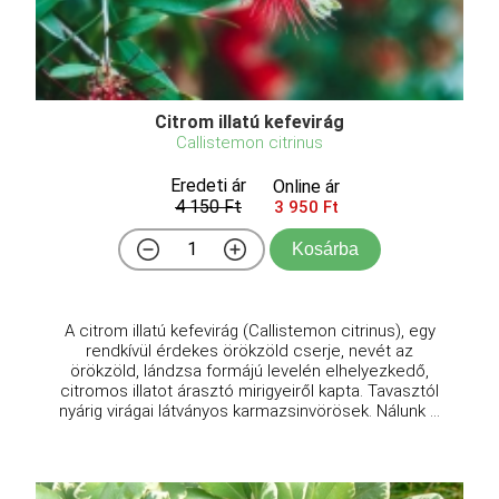
Citrom illatú kefevirág
Callistemon citrinus
Eredeti ár
Online ár
4 150 Ft
3 950 Ft
Kosárba
A citrom illatú kefevirág (Callistemon citrinus), egy
rendkívül érdekes örökzöld cserje, nevét az
örökzöld, lándzsa formájú levelén elhelyezkedő,
citromos illatot árasztó mirigyeiről kapta. Tavasztól
nyárig virágai látványos karmazsinvörösek. Nálunk ...