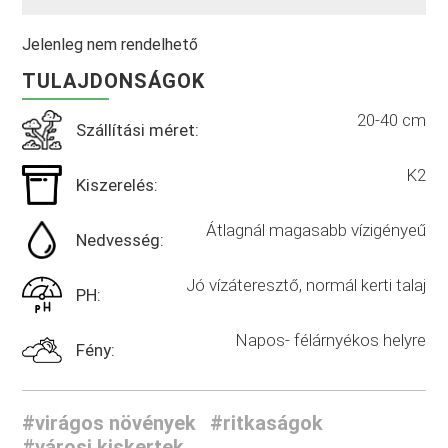
Jelenleg nem rendelhető
TULAJDONSÁGOK
20-40 cm
Szállítási méret:
K2
Kiszerelés:
Átlagnál magasabb vízigényeű
Nedvesség:
Jó vízáteresztő, normál kerti talaj
PH:
Napos- félárnyékos helyre
Fény:
#virágos növények
#ritkaságok
#városi kiskertek