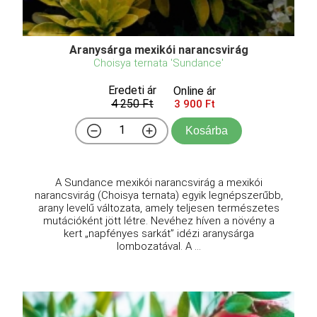
Aranysárga mexikói narancsvirág
Choisya ternata 'Sundance'
Eredeti ár
Online ár
4 250 Ft
3 900 Ft
Kosárba
A Sundance mexikói narancsvirág a mexikói
narancsvirág (Choisya ternata) egyik legnépszerűbb,
arany levelű változata, amely teljesen természetes
mutációként jött létre. Nevéhez híven a növény a
kert „napfényes sarkát” idézi aranysárga
lombozatával. A ...