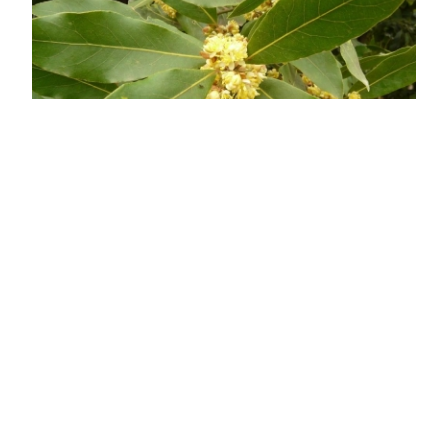
Nemes babér
Laurus nobilis
Online ár
3 950 Ft
Méret választás
A Laurus nobilis, vagy babérfa, mérsékelt éghajlaton
őshonos, és számos kerti környezetben virágzik.