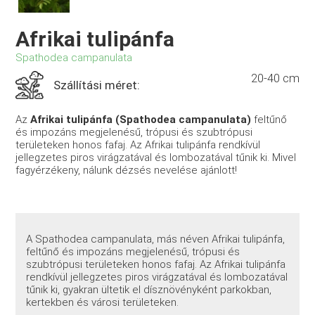
Afrikai tulipánfa
Spathodea campanulata
20-40 cm
Szállítási méret:
Az
Afrikai tulipánfa (Spathodea campanulata)
feltűnő
és impozáns megjelenésű, trópusi és szubtrópusi
területeken honos fafaj. Az Afrikai tulipánfa rendkívül
jellegzetes piros virágzatával és lombozatával tűnik ki. Mivel
fagyérzékeny, nálunk dézsés nevelése ajánlott!
A Spathodea campanulata, más néven Afrikai tulipánfa,
feltűnő és impozáns megjelenésű, trópusi és
szubtrópusi területeken honos fafaj. Az Afrikai tulipánfa
rendkívül jellegzetes piros virágzatával és lombozatával
tűnik ki, gyakran ültetik el dísznövényként parkokban,
kertekben és városi területeken.