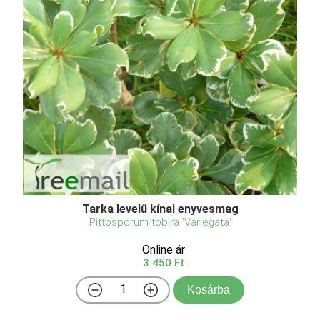
Tarka levelű kínai enyvesmag
Pittosporum tobira 'Variegata'
Online ár
3 450 Ft
Kosárba