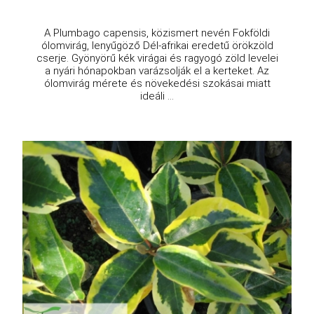
A Plumbago capensis, közismert nevén Fokföldi
ólomvirág, lenyűgöző Dél-afrikai eredetű örökzöld
cserje. Gyönyörű kék virágai és ragyogó zöld levelei
a nyári hónapokban varázsolják el a kerteket. Az
ólomvirág mérete és növekedési szokásai miatt
ideáli ...