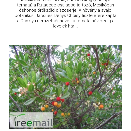
ternata) a Rutaceae családba tartozó, Mexikóban
őshonos örökzöld díszcserje. A növény a svájci
botanikus, Jacques Denys Choisy tiszteletére kapta
a Choisya nemzetségnevet, a ternata név pedig a
levelek hár ...