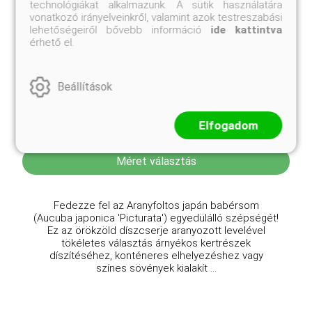
technológiákat alkalmazunk. A sütik használatára
vonatkozó irányelveinkről, valamint azok testreszabási
lehetőségeiről bővebb információ
ide kattintva
érhető el.
Aranyfoltos japán babérsom
Beállítások
Aucuba japonica 'Picturata'
Online ár
Elfogadom
17 600 Ft
Méret választás
Fedezze fel az Aranyfoltos japán babérsom
(Aucuba japonica 'Picturata') egyedülálló szépségét!
Ez az örökzöld díszcserje aranyozott levelével
tökéletes választás árnyékos kertrészek
díszítéséhez, konténeres elhelyezéshez vagy
színes sövények kialakít ...