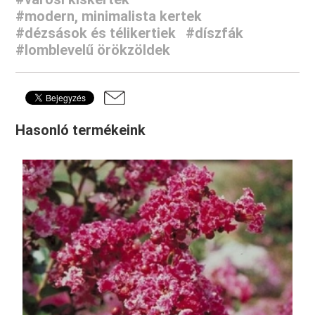
#modern, minimalista kertek
#dézsások és télikertiek
#díszfák
#lomblevelű örökzöldek
Hasonló termékeink