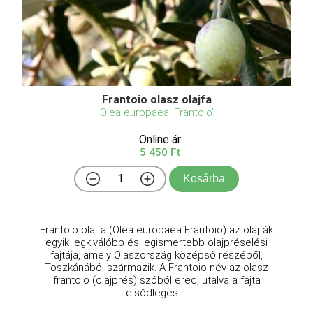
Frantoio olasz olajfa
Olea europaea 'Frantoio'
Online ár
5 450 Ft
Kosárba
Frantoio olajfa (Olea europaea Frantoio) az olajfák
egyik legkiválóbb és legismertebb olajpréselési
fajtája, amely Olaszország középső részéből,
Toszkánából származik. A Frantoio név az olasz
frantoio (olajprés) szóból ered, utalva a fajta
elsődleges ...