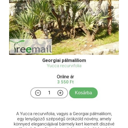
Georgiai pálmaliliom
Yucca recurvifolia
Online ár
3 550 Ft
Kosárba
A Yucca recurvifolia, vagyis a Georgiai pálmaliliom,
egy lenyűgöző szépségű örökzöld növény, amely
könnyed eleganciájával bármely kert kiemelt díszévé