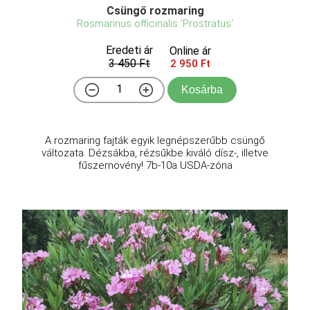
Csüngő rozmaring
Rosmarinus officinalis 'Prostratus'
Eredeti ár
Online ár
3 450 Ft
2 950 Ft
Kosárba
A rozmaring fajták egyik legnépszerűbb csüngő
változata. Dézsákba, rézsűkbe kiváló dísz-, illetve
fűszernövény! 7b-10a USDA-zóna