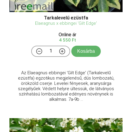
Tarkalevelű ezüstfa
Elaeagnus x ebbingei 'Gilt Edge'
Online ár
4 550 Ft
Kosárba
Az Elaeagnus ebbingei 'Gilt Edge' (Tarkalevelű
ezüstfa) egzotikus megjelenésű, dús lombozatú,
örökzöld cserje. Levelei fényesek, aranysárga
szegélyűek. Védett helyre ültessük, de látványos
színhatású lombozatával edényes növénynek is
alkalmas. 7a-9b ...