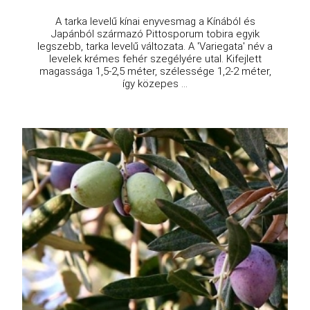
A tarka levelű kínai enyvesmag a Kínából és
Japánból származó Pittosporum tobira egyik
legszebb, tarka levelű változata. A 'Variegata' név a
levelek krémes fehér szegélyére utal. Kifejlett
magassága 1,5-2,5 méter, szélessége 1,2-2 méter,
így közepes ...