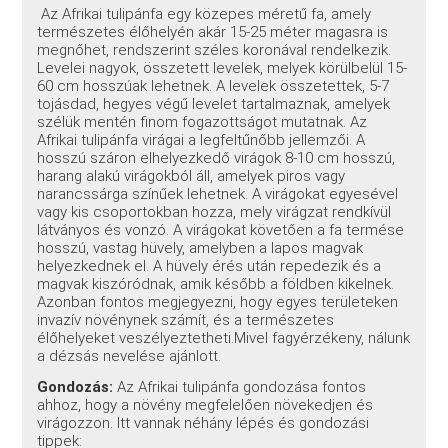
Az Afrikai tulipánfa egy közepes méretű fa, amely
természetes élőhelyén akár 15-25 méter magasra is
megnőhet, rendszerint széles koronával rendelkezik.
Levelei nagyok, összetett levelek, melyek körülbelül 15-
60 cm hosszúak lehetnek. A levelek összetettek, 5-7
tojásdad, hegyes végű levelet tartalmaznak, amelyek
szélük mentén finom fogazottságot mutatnak. Az
Afrikai tulipánfa virágai a legfeltűnőbb jellemzői. A
hosszú száron elhelyezkedő virágok 8-10 cm hosszú,
harang alakú virágokból áll, amelyek piros vagy
narancssárga színűek lehetnek. A virágokat egyesével
vagy kis csoportokban hozza, mely virágzat rendkívül
látványos és vonzó. A virágokat követően a fa termése
hosszú, vastag hüvely, amelyben a lapos magvak
helyezkednek el. A hüvely érés után repedezik és a
magvak kiszóródnak, amik később a földben kikelnek.
Azonban fontos megjegyezni, hogy egyes területeken
invazív növénynek számít, és a természetes
élőhelyeket veszélyeztetheti.Mivel fagyérzékeny, nálunk
a dézsás nevelése ajánlott.
Gondozás:
Az Afrikai tulipánfa gondozása fontos
ahhoz, hogy a növény megfelelően növekedjen és
virágozzon. Itt vannak néhány lépés és gondozási
tippek: