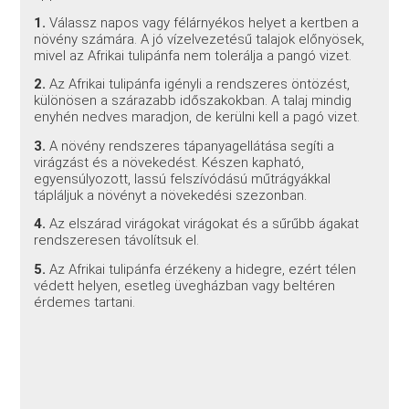
1.
Válassz napos vagy félárnyékos helyet a kertben a
növény számára. A jó vízelvezetésű talajok előnyösek,
mivel az Afrikai tulipánfa nem tolerálja a pangó vizet.
2.
Az Afrikai tulipánfa igényli a rendszeres öntözést,
különösen a szárazabb időszakokban. A talaj mindig
enyhén nedves maradjon, de kerülni kell a pagó vizet.
3.
A növény rendszeres tápanyagellátása segíti a
virágzást és a növekedést. Készen kapható,
egyensúlyozott, lassú felszívódású műtrágyákkal
tápláljuk a növényt a növekedési szezonban.
4.
Az elszárad virágokat virágokat és a sűrűbb ágakat
rendszeresen távolítsuk el.
5.
Az Afrikai tulipánfa érzékeny a hidegre, ezért télen
védett helyen, esetleg üvegházban vagy beltéren
érdemes tartani.