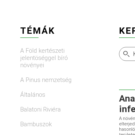
TÉMÁK
KE
A Föld kertészeti
jelentöséggel bíró
növényei
A Pinus nemzetség
Általános
Ana
inf
Balatoni Riviéra
A növén
Bambuszok
elterjed
hasonló
területe