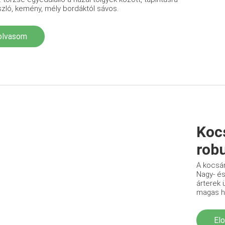
zló, kemény, mély bordáktól sávos.
olvasom
Koc
robu
A kocsán
Nagy- és
árterek 
magas he
El