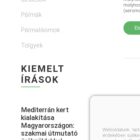
molyhos
(xeromo
Pálmák
El
Pálmaliliomok
Tölgyek
KIEMELT
ÍRÁSOK
Mediterrán kert
kialakítása
Magyarországon:
Weboldalunk tar
szakmai útmutató
érdekében sütiket