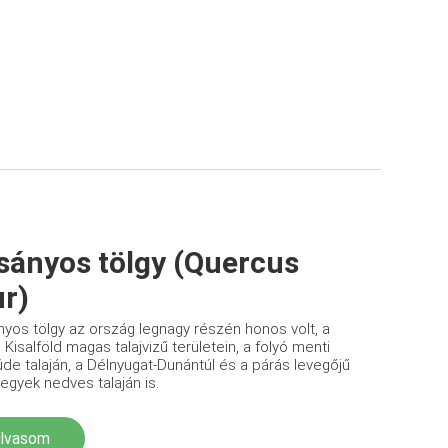
sányos tölgy (Quercus
r)
yos tölgy az ország legnagy részén honos volt, a
 Kisalföld magas talajvizű területein, a folyó menti
üde talaján, a Délnyugat-Dunántúl és a párás levegőjű
gyek nedves talaján is.
olvasom