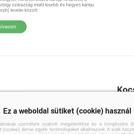
tölgy szárazság miatt kisebb és hegyes karéjú
rph) levelei között.
olvasom
Koc
pet
Ez a weboldal sütiket (cookie) használ
Az alföl
és dombv
cserese
talmának személyre szabott megjelenítése és a böngészési él
szálerdő
 (cookie), illetve egyéb technológiákat alkalmazunk. A sütik hasz
északi l