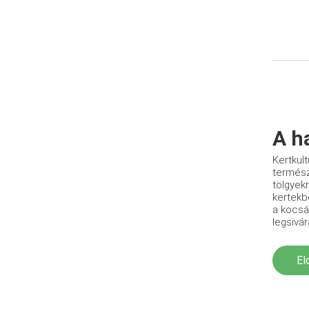
A h
Kertkul
termész
tölgyek
kertekb
a kocsá
legsivá
El