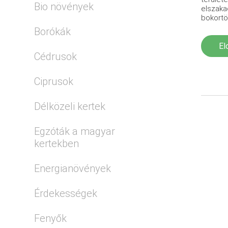
Bio növények
elszaka
bokortöl
Borókák
El
Cédrusok
Ciprusok
Délközeli kertek
Egzóták a magyar
kertekben
Energianövények
Érdekességek
Fenyők