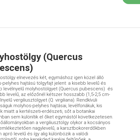
yhostölgy (Quercus
escens)
ostölgy elnevezés két, egymáshoz igen közel álló
pelyhes hajtású tölgyfajt jelent: a kisebb levelű és
b levélnyelű molyhostölgyet (Quercus pubescens) és
bb levelű, az előzőnél kétszer hosszabb (1,5-2,5 cm-
lnyelű vergiliusztölgyet (Q. virgiliana). Rendkívüli
ságuk molyhos-pelyhes hajtásai, levélfonákuk, kis
 miatt a kertészeti-erdészeti, sőt a botanikai
mban sem különítik el őket egymástól következetesen.
dőállományokban a vergiliusztölgy olykor a kocsányos
 emlékeztetően nagylevelű, a karsztbokorerdőkben
apró levelű és így alig különbözik a valódi
tölgytől, noha kerekded karéjai feltűnőek, a