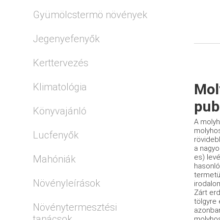
Gyümölcstermö növények
Jegenyefenyők
Kerttervezés
Mol
Klimatológia
pub
Könyvajánló
A molyh
molyhos-
Lucfenyők
rövideb
a nagyo
es) levé
Mahóniák
hasonló
termetük
Növényleírások
irodalo
Zárt er
tölgyre
Növénytermesztési
azonban 
tanácsok
molyhos