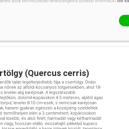
valamint azok testreszabási lehetőségeiről bővebb információ
ide k
savanyú,
El
rtölgy (Quercus cerris)
erdők talán legelterjedtebb fája a csertölgy. Óriási
ai nőnek az alföldi kocsányos tölgyesekben, ahol 18-
s levelei alig karéjosak. A legszárazabb
ejtőkön, dolomit-kopásokon 4-5 méteres, aljától ágas
á törpül, levelei 8-10 cm-esek, s nemcsak karéjosan
ak, hanem gyakran egészen a középérig szeldeltek.
jó termőhelyen eléri a 3 centimétert, kopárosokon
óval kisebb, és alsó felét, harmadát vagy kétharmadát
n nagy, hosszan elálló, visszahajló pikkelyű kupacs
. törzse egyedülálló a hazai tölgyek között, tapintásra