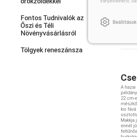
örökzöldekkel
irányelveinkről, 
Fontos Tudnivalók az
Beállítások
Őszi és Téli
Növényvásárlásról
Tölgyek reneszánsza
Cse
A hazai 
példány
22 cm-e
mészkől
kis fáv
osztott
Makkja 
ennél j
feltűnőe
burkolja