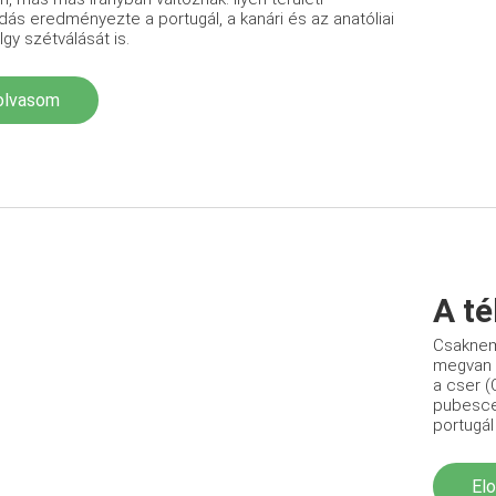
dás eredményezte a portugál, a kanári és az anatóliai
gy szétválását is.
olvasom
A té
Csaknem
megvan a
a cser (
pubescen
portugál
El