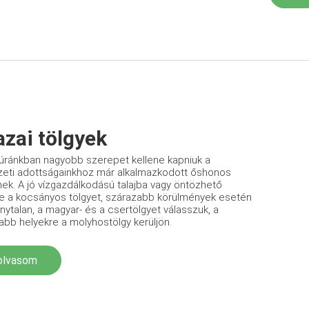
azai tölgyek
túránkban nagyobb szerepet kellene kapniuk a
eti adottságainkhoz már alkalmazkodott őshonos
nek. A jó vízgazdálkodású talajba vagy öntözhető
e a kocsányos tölgyet, szárazabb körülmények esetén
nytalan, a magyar- és a csertölgyet válasszuk, a
rabb helyekre a molyhostölgy kerüljön.
olvasom