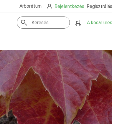
Arborétum
Bejelentkezés
Regisztrálás
A kosár üres