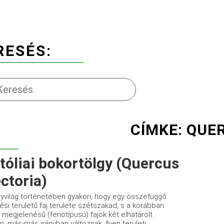
RESÉS:
CÍMKE: QUE
tóliai bokortölgy (Quercus
ectoria)
yvilág történetében gyakori, hogy egy összefüggő
ési területű faj területe szétszakad, s a korábban
 megjelenésű (fenotípusú) fajok két elhatárolt
n, más-más irányban változnak. Ilyen területi