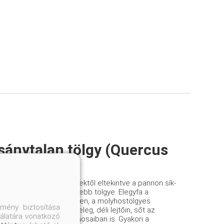
sánytalan tölgy (Quercus
raea)
di magas talajvizű területektől eltekintve a pannon sík-
idék egyik legelterjedtebb tölgye. Elegyfa a
kben sík- és dombvidéken, a molyhostölgyes
mény biztosítása
kben, a bokroserdők meleg, déli lejtőin, sőt az
nálatára vonatkozó
ejtők és völgyek gyertyánosaiban is. Gyakori a