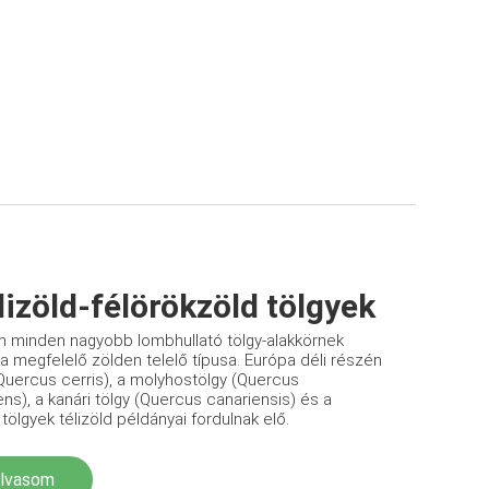
lizöld-félörökzöld tölgyek
 minden nagyobb lombhullató tölgy-alakkörnek
 megfelelő zölden telelő típusa. Európa déli részén
Quercus cerris), a molyhostölgy (Quercus
s), a kanári tölgy (Quercus canariensis) és a
 tölgyek télizöld példányai fordulnak elő.
olvasom