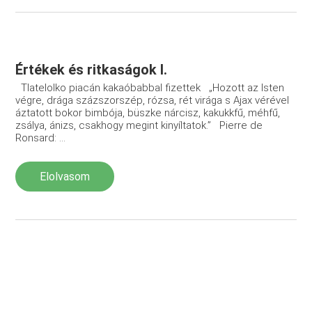
Értékek és ritkaságok I.
Tlatelolko piacán kakaóbabbal fizettek „Hozott az Isten
végre, drága százszorszép, rózsa, rét virága s Ajax vérével
áztatott bokor bimbója, büszke nárcisz, kakukkfű, méhfű,
zsálya, ánizs, csakhogy megint kinyíltatok.” Pierre de
Ronsard: ...
Elolvasom