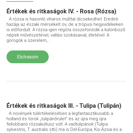
Értékek és ritkaságok IV. - Rosa (Rózsa)
A rózsa is hasonló viharos múlttal dicsekedhet. Eredeti
hazája az északi mérsékelt öv, de a trópusi hegyvidékeken
is előfordult. A rózsa igen régóta összefonódik a különböző
népek művészetével, vallási szokásaival, életével. A
görögök a szerelem, ...
Elolvasom
Értékek és ritkaságok III. - Tulipa (Tulipán)
A növények túlértékelésében a legfantasztikusabb a
holland és török „tulipánőrület” és az újra meg újra
fellobbanó rózsakultusz volt. A vadtulipánok (Tulipa
sylvestris, T. australis stb) ma is Dél-Európa, Kis-Ázsia és a