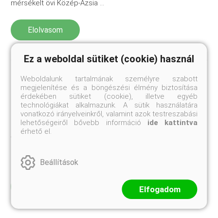
mérsékelt övi Közép-Ázsia ...
Elolvasom
Ez a weboldal sütiket (cookie) használ
Weboldalunk tartalmának személyre szabott
megjelenítése és a böngészési élmény biztosítása
érdekében sütiket (cookie), illetve egyéb
Értékek és ritkaságok II. - Olea europaea
technológiákat alkalmazunk. A sütik használatára
(Olajfa)
vonatkozó irányelveinkről, valamint azok testreszabási
lehetőségeiről bővebb információ
ide kattintva
Bár sokféle fontos olajnövényt ismerünk, a palesztin táj
érhető el.
jellegzetes örökzöld növényéből, az olajfának (Olea
europaea) a terméséből nyert olívaolaj a legfontosabbak
közé tartozik. Közel háromezer éve történt, hogy Salamon,
Izrael „Napkirálya” dics ...
Beállítások
Elolvasom
Elfogadom