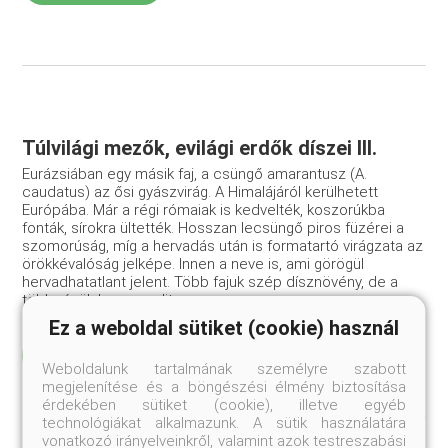
Túlvilági mezők, evilági erdők díszei III.
Eurázsiában egy másik faj, a csüngő amarantusz (A.
caudatus) az ősi gyászvirág. A Himalájáról kerülhetett
Európába. Már a régi rómaiak is kedvelték, koszorúkba
fonták, sírokra ültették. Hosszan lecsüngő piros füzérei a
szomorúság, míg a hervadás után is formatartó virágzata az
örökkévalóság jelképe. Innen a neve is, ami görögül
hervadhatatlant jelent. Több fajuk szép dísznövény, de a
többségük kozmopolita gyom.
Ez a weboldal sütiket (cookie) használ
Elolvasom
Weboldalunk tartalmának személyre szabott
megjelenítése és a böngészési élmény biztosítása
érdekében sütiket (cookie), illetve egyéb
technológiákat alkalmazunk. A sütik használatára
vonatkozó irányelveinkről, valamint azok testreszabási