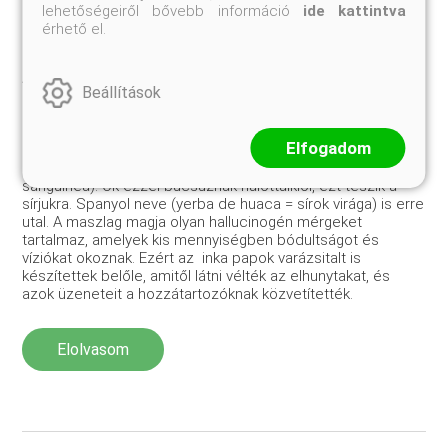
lehetőségeiről bővebb információ
ide kattintva
érhető el.
Túlvilági mezők, evilági erdők díszei II.
Amerika felfedezése után a bársonyvirágok, elsősorban az
Beállítások
ártalmatlan Tagetes patula, hamarosan meghódították az
egész világot. Dúsan virágzó, napfénykedvelő, igénytelen
csokrai a kiskertek és balkonok díszei, s számunkra a
Elfogadom
napsugaras nyár és nem a halál jelképei. A dél-amerikai
indiánok gyásznövénye a piros virágú maszlag (Datura
sanguinea). Ók ezzel búcsúznak halottaiklól, ezt teszik a
sírjukra. Spanyol neve (yerba de huaca = sírok virága) is erre
utal. A maszlag magja olyan hallucinogén mérgeket
tartalmaz, amelyek kis mennyiségben bódultságot és
víziókat okoznak. Ezért az inka papok varázsitalt is
készítettek belőle, amitől látni vélték az elhunytakat, és
azok üzeneteit a hozzátartozóknak közvetítették.
Elolvasom