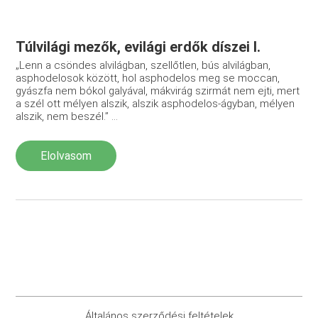
Túlvilági mezők, evilági erdők díszei I.
„Lenn a csöndes alvilágban, szellőtlen, bús alvilágban,
asphodelosok között, hol asphodelos meg se moccan,
gyászfa nem bókol galyával, mákvirág szirmát nem ejti, mert
a szél ott mélyen alszik, alszik asphodelos-ágyban, mélyen
alszik, nem beszél.” ...
Elolvasom
Általános szerződési feltételek